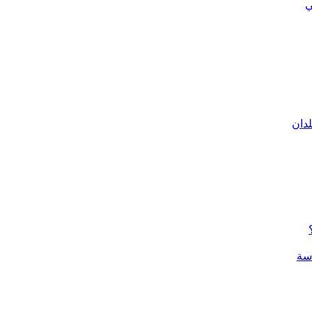
ي
لدان
سة