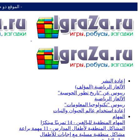
-️ الموقع ذو 
إعادة النشر
الألغاز الرياضية (المؤلف)
ريبوس عن "تاريخ تطور الحوسبة"
الألغاز الرياضية
ريبوس "تكنولوجيا المعلومات"
إعادة استخدام عالم الحيوان والنبات
المهام
المهام المنطقية للبالغين - 14 تمرينًا مبتكرًا
المشاكل المنطقية لأطفال المدارس - 11 مهمة براعة
مشاكل منطقية مسلية مع إجابات للأطفال