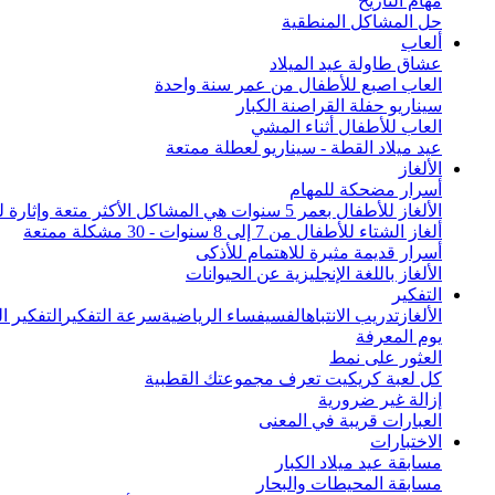
مهام التاريخ
حل المشاكل المنطقية
ألعاب
عشاق طاولة عيد الميلاد
العاب اصبع للأطفال من عمر سنة واحدة
سيناريو حفلة القراصنة الكبار
العاب للأطفال أثناء المشي
عيد ميلاد القطة - سيناريو لعطلة ممتعة
الألغاز
أسرار مضحكة للمهام
الألغاز للأطفال بعمر 5 سنوات هي المشاكل الأكثر متعة وإثارة للاهتمام من جميع أنحاء العالم
ألغاز الشتاء للأطفال من 7 إلى 8 سنوات - 30 مشكلة ممتعة
أسرار قديمة مثيرة للاهتمام للأذكى
الألغاز باللغة الإنجليزية عن الحيوانات
التفكير
الألغاز
تدريب الانتباه
الفسيفساء الرياضية
سرعة التفكير
التفكير 
يوم المعرفة
العثور على نمط
كل لعبة كريكيت تعرف مجموعتك القطبية
إزالة غير ضرورية
العبارات قريبة في المعنى
الاختبارات
مسابقة عيد ميلاد الكبار
مسابقة المحيطات والبحار