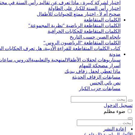
اختبار لشركة كبيرة - ماذا تعرف عن تقاليد رأس السنة في مختل
اختبار رأس السنة للكبار على الطاولة
صحيح أم لا - اختبار ممتع للحيوانات للأطفال
الكلمات المتقاطعة
الكلمات المتقاطعة الرياضية "نظرية المجموعة"
الكلمات المتقاطعة للحكايات الخرافية
باتجاه الصين حسب التاريخ
الكلمات المتقاطعة "الرياضيون الروس"
كتاب الكلمات المتقاطعة للقراءة الأدبية، هل تعرف الحكايات الخ
مدونة
سيناريوهات لحفلات الأطفال
المنهجية والتعليمية
الدروس، ساعات 
أسرار مضحكة للمهام
ماذا تعطي لحفل زفاف بيديك
مسابقات الزفاف الحديثة
نص باتي الجنس
مسابقات حزب الكبار
تسجيل الدخول
ضوء
مظلم
إعادة النشر
الألغاز الرياضية (المؤلف)