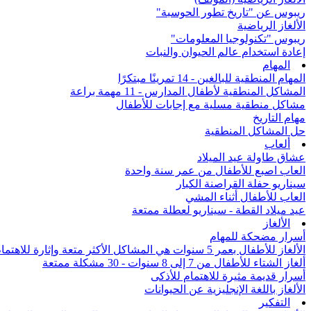
ريبوس عن "تاريخ تطور الحوسبة"
الألغاز الرياضية
ريبوس "تكنولوجيا المعلومات"
إعادة استخدام عالم الحيوان والنبات
المهام
المهام المنطقية للبالغين - 14 تمرينًا مبتكرًا
المشاكل المنطقية لأطفال المدارس - 11 مهمة براعة
مشاكل منطقية مسلية مع إجابات للأطفال
مهام التاريخ
حل المشاكل المنطقية
ألعاب
عشاق طاولة عيد الميلاد
العاب اصبع للأطفال من عمر سنة واحدة
سيناريو حفلة القراصنة الكبار
العاب للأطفال أثناء المشي
عيد ميلاد القطة - سيناريو لعطلة ممتعة
الألغاز
أسرار مضحكة للمهام
الألغاز للأطفال بعمر 5 سنوات هي المشاكل الأكثر متعة وإثارة للاهتمام من جميع أنحاء العالم
ألغاز الشتاء للأطفال من 7 إلى 8 سنوات - 30 مشكلة ممتعة
أسرار قديمة مثيرة للاهتمام للأذكى
الألغاز باللغة الإنجليزية عن الحيوانات
التفكير