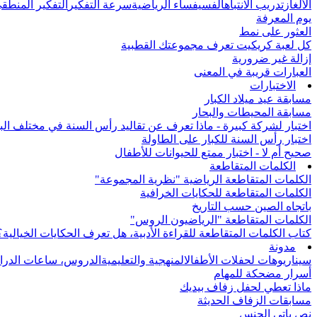
الألغاز
تدريب الانتباه
الفسيفساء الرياضية
سرعة التفكير
التفكير المنطق
يوم المعرفة
العثور على نمط
كل لعبة كريكيت تعرف مجموعتك القطبية
إزالة غير ضرورية
العبارات قريبة في المعنى
الاختبارات
مسابقة عيد ميلاد الكبار
مسابقة المحيطات والبحار
اختبار لشركة كبيرة - ماذا تعرف عن تقاليد رأس السنة في مختلف الب
اختبار رأس السنة للكبار على الطاولة
صحيح أم لا - اختبار ممتع للحيوانات للأطفال
الكلمات المتقاطعة
الكلمات المتقاطعة الرياضية "نظرية المجموعة"
الكلمات المتقاطعة للحكايات الخرافية
باتجاه الصين حسب التاريخ
الكلمات المتقاطعة "الرياضيون الروس"
كتاب الكلمات المتقاطعة للقراءة الأدبية، هل تعرف الحكايات الخيالية؟
مدونة
سيناريوهات لحفلات الأطفال
المنهجية والتعليمية
الدروس، ساعات الدرا
أسرار مضحكة للمهام
ماذا تعطي لحفل زفاف بيديك
مسابقات الزفاف الحديثة
نص باتي الجنس