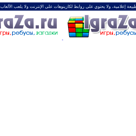
طبيعة إعلامية، ولا يحتوي على روابط لكازينوهات على الإنترنت ولا يلعب الألعاب