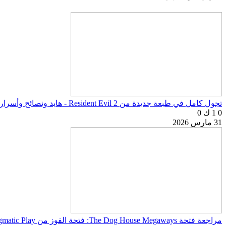
تجول كامل في طبعة جديدة من Resident Evil 2 - هايد ونصائح وأسرار اللعبة
0
1 ك
0
31 مارس 2026
مراجعة فتحة The Dog House Megaways: فتحة الفوز من Pragmatic Play