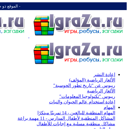
-️ الموقع ذو 
إعادة النشر
الألغاز الرياضية (المؤلف)
ريبوس عن "تاريخ تطور الحوسبة"
الألغاز الرياضية
ريبوس "تكنولوجيا المعلومات"
إعادة استخدام عالم الحيوان والنبات
المهام
المهام المنطقية للبالغين - 14 تمرينًا مبتكرًا
المشاكل المنطقية لأطفال المدارس - 11 مهمة براعة
مشاكل منطقية مسلية مع إجابات للأطفال