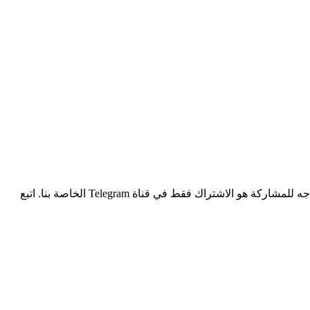
الحسابات المجانية مع ألعاب Steam هي فرصتك للحصول على ألعاب مرخصة مجانًا. نحن نمنح بانتظام حسابات للألعاب الشهيرة، وكل ما تحتاجه للمشاركة هو الاشتراك فقط في قناة Telegram الخاصة بنا. اتبع