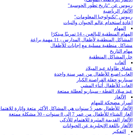
ريبوس عن "تاريخ تطور الحوسبة"
الألغاز الرياضية
ريبوس "تكنولوجيا المعلومات"
إعادة استخدام عالم الحيوان والنبات
المهام
المهام المنطقية للبالغين - 14 تمرينًا مبتكرًا
المشاكل المنطقية لأطفال المدارس - 11 مهمة براعة
مشاكل منطقية مسلية مع إجابات للأطفال
مهام التاريخ
حل المشاكل المنطقية
ألعاب
عشاق طاولة عيد الميلاد
العاب اصبع للأطفال من عمر سنة واحدة
سيناريو حفلة القراصنة الكبار
العاب للأطفال أثناء المشي
عيد ميلاد القطة - سيناريو لعطلة ممتعة
الألغاز
أسرار مضحكة للمهام
الألغاز للأطفال بعمر 5 سنوات هي المشاكل الأكثر متعة وإثارة للاهتمام من جميع أنحاء العالم
ألغاز الشتاء للأطفال من عمر 7 إلى 8 سنوات - 30 مشكلة ممتعة
الألغاز القديمة المثيرة للاهتمام للأذكى
الألغاز باللغة الإنجليزية عن الحيوانات
التفكير