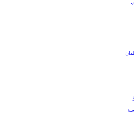
ي
لدان
سة