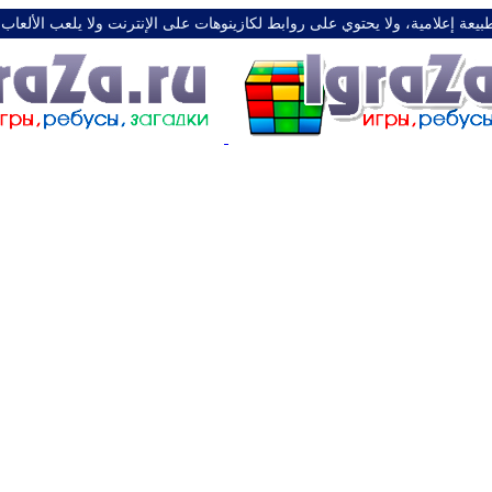
طبيعة إعلامية، ولا يحتوي على روابط لكازينوهات على الإنترنت ولا يلعب الألعاب