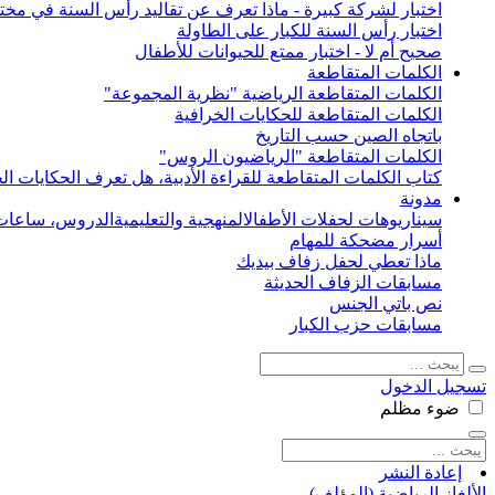
اختبار لشركة كبيرة - ماذا تعرف عن تقاليد رأس السنة في مختل
اختبار رأس السنة للكبار على الطاولة
صحيح أم لا - اختبار ممتع للحيوانات للأطفال
الكلمات المتقاطعة
الكلمات المتقاطعة الرياضية "نظرية المجموعة"
الكلمات المتقاطعة للحكايات الخرافية
باتجاه الصين حسب التاريخ
الكلمات المتقاطعة "الرياضيون الروس"
كتاب الكلمات المتقاطعة للقراءة الأدبية، هل تعرف الحكايات الخ
مدونة
سيناريوهات لحفلات الأطفال
المنهجية والتعليمية
الدروس، ساعات 
أسرار مضحكة للمهام
ماذا تعطي لحفل زفاف بيديك
مسابقات الزفاف الحديثة
نص باتي الجنس
مسابقات حزب الكبار
تسجيل الدخول
ضوء
مظلم
إعادة النشر
الألغاز الرياضية (المؤلف)