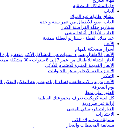
مهام التاريخ
حل المشاكل المنطقية
ألعاب
عشاق طاولة عيد الميلاد
العاب اصبع للأطفال من عمر سنة واحدة
سيناريو حفلة القراصنة الكبار
العاب للأطفال أثناء المشي
عيد ميلاد القطة - سيناريو لعطلة ممتعة
الألغاز
أسرار مضحكة للمهام
الألغاز للأطفال بعمر 5 سنوات هي المشاكل الأكثر متعة وإثارة للاهتمام من جميع أنحاء العالم
ألغاز الشتاء للأطفال من عمر 7 إلى 8 سنوات - 30 مشكلة ممتعة
الألغاز القديمة المثيرة للاهتمام للأذكى
الألغاز باللغة الإنجليزية عن الحيوانات
التفكير
الألغاز
تدريب الانتباه
الفسيفساء الرياضية
سرعة التفكير
التفكير 
يوم المعرفة
العثور على نمط
كل لعبة كريكيت تعرف مجموعتك القطبية
إزالة غير ضرورية
العبارات قريبة في المعنى
الاختبارات
مسابقة عيد ميلاد الكبار
مسابقة المحيطات والبحار