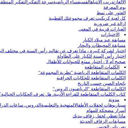
الألغاز
تدريب الانتباه
الفسيفساء الرياضية
سرعة التفكير
التفكير المنطق
يوم المعرفة
العثور على نمط
كل لعبة كريكيت تعرف مجموعتك القطبية
إزالة غير ضرورية
العبارات قريبة في المعنى
الاختبارات
مسابقة عيد ميلاد الكبار
مسابقة المحيطات والبحار
اختبار لشركة كبيرة - ماذا تعرف عن تقاليد رأس السنة في مختلف الب
اختبار رأس السنة للكبار على الطاولة
صحيح أم لا - اختبار ممتع للحيوانات للأطفال
الكلمات المتقاطعة
الكلمات المتقاطعة الرياضية "نظرية المجموعة"
الكلمات المتقاطعة للحكايات الخرافية
باتجاه الصين حسب التاريخ
الكلمات المتقاطعة "الرياضيون الروس"
كتاب الكلمات المتقاطعة للقراءة الأدبية، هل تعرف الحكايات الخيالية؟
مدونة
سيناريوهات لحفلات الأطفال
المنهجية والتعليمية
الدروس، ساعات الدرا
أسرار مضحكة للمهام
ماذا تعطي لحفل زفاف بيديك
مسابقات الزفاف الحديثة
نص باتي الجنس