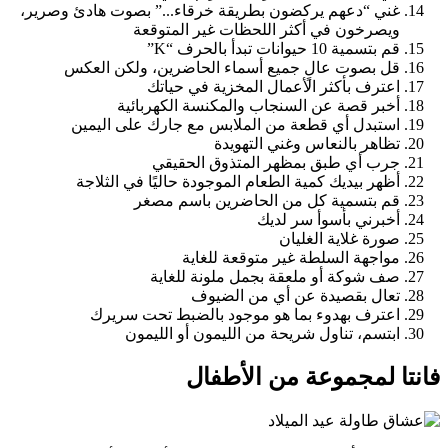
غني “دعهم يركضون بطريقة خرقاء...” بصوت هادئ وصرير،
ويصرخون في أكثر اللحظات غير المتوقعة
قم بتسمية 10 حيوانات تبدأ بالحرف “K”
قل بصوت عالٍ جميع أسماء الحاضرين، ولكن العكس
اعترف بأكثر الأعمال المخزية في حياتك
أخبر قصة عن السنجاب والمكنسة الكهربائية
استبدل أي قطعة من الملابس مع جارك على اليمين
تظاهر بالنعاس وغني التهويدة
جرب أي طبق بمظهر المتذوق الحقيقي
أظهر بيديك كمية الطعام الموجودة حاليًا في الثلاجة
قم بتسمية كل من الحاضرين باسم مصغر
أخبرني بأسوأ سر لديك
صورة غلاية الغليان
مواجهة السلطة غير متوقعة للغاية
صف شوكة أو ملعقة بجمل ملونة للغاية
تعال بقصيدة عن أي من الضيوف
اعترف بهدوء بما هو موجود بالضبط تحت سريرك
ابتسم، تناول شريحة من الليمون أو الليمون
فانتا لمجموعة من الأطفال