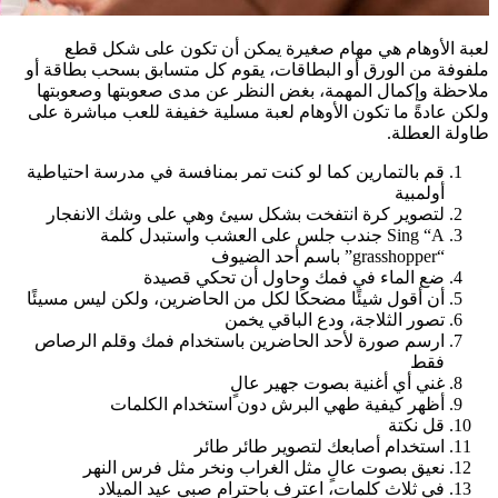
لعبة الأوهام هي مهام صغيرة يمكن أن تكون على شكل قطع
ملفوفة من الورق أو البطاقات، يقوم كل متسابق بسحب بطاقة أو
ملاحظة وإكمال المهمة، بغض النظر عن مدى صعوبتها وصعوبتها
ولكن عادةً ما تكون الأوهام لعبة مسلية خفيفة للعب مباشرة على
طاولة العطلة.
قم بالتمارين كما لو كنت تمر بمنافسة في مدرسة احتياطية
أولمبية
لتصوير كرة انتفخت بشكل سيئ وهي على وشك الانفجار
Sing “A جندب جلس على العشب واستبدل كلمة
“grasshopper” باسم أحد الضيوف
ضع الماء في فمك وحاول أن تحكي قصيدة
أن أقول شيئًا مضحكًا لكل من الحاضرين، ولكن ليس مسيئًا
تصور الثلاجة، ودع الباقي يخمن
ارسم صورة لأحد الحاضرين باستخدام فمك وقلم الرصاص
فقط
غني أي أغنية بصوت جهير عالٍ
أظهر كيفية طهي البرش دون استخدام الكلمات
قل نكتة
استخدام أصابعك لتصوير طائر طائر
نعيق بصوت عالٍ مثل الغراب ونخر مثل فرس النهر
في ثلاث كلمات، اعترف باحترام صبي عيد الميلاد