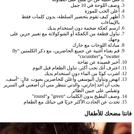
وصف اللوحة في 10 جمل
أعلن الحب للموزة
أظهر كيف تقوم بتحضير السلطة، بدون كلمات فقط
بالإيماءات
ارسم كعكة ضخمة دون استخدام يديك
تناول قطعة من الكعكة أو الشوكولاتة مع تعبير حزين على
وجهك
مبادلة اللوحات مع جارك
قم بغناء أغنية عن جميع الحاضرين، مع ذكر الكلمتين “fly
swatter” و“cucumber”
أخبر قصيدة عن تفاحة
اعترف أنك تحب أكثر، تناول الطعام قبل النوم
اشرب كوبًا من الماء دون استخدام يديك
انهض وتناول اليوسفي وأعلن للحاضرين بصوت عالٍ: “آسف،
يجب أن آخذ إجازتي، والدتي تنتظر مني أن أضعني في السرير
وتقبلني على جبين الطائر
وصف البطيخ بدون الكلمات “green” و“round”
تحدث عن الحادث الأكثر خزيًا في حياتك مع الطعام
فانتا مضحك للأطفال