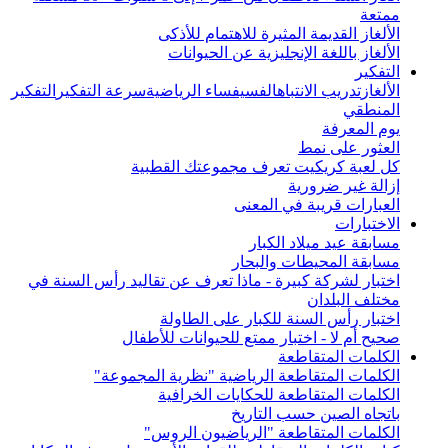
ممتعة
الألغاز القديمة المثيرة للاهتمام للأذكى
الألغاز باللغة الإنجليزية عن الحيوانات
التفكير
الألغاز
تدريب الانتباه
الفسيفساء الرياضية
سرعة التفكير
التفكير
المنطقي
يوم المعرفة
العثور على نمط
كل لعبة كريكيت تعرف مجموعتك القطبية
إزالة غير ضرورية
العبارات قريبة في المعنى
الاختبارات
مسابقة عيد ميلاد الكبار
مسابقة المحيطات والبحار
اختبار لشركة كبيرة - ماذا تعرف عن تقاليد رأس السنة في
مختلف البلدان
اختبار رأس السنة للكبار على الطاولة
صحيح أم لا - اختبار ممتع للحيوانات للأطفال
الكلمات المتقاطعة
الكلمات المتقاطعة الرياضية "نظرية المجموعة"
الكلمات المتقاطعة للحكايات الخرافية
باتجاه الصين حسب التاريخ
الكلمات المتقاطعة "الرياضيون الروس"