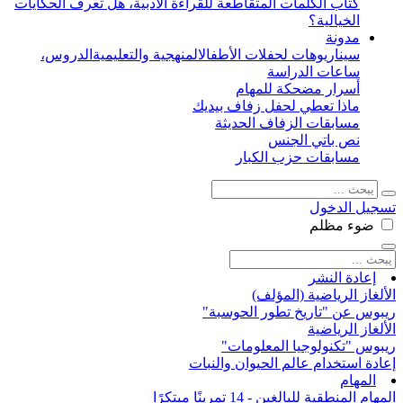
كتاب الكلمات المتقاطعة للقراءة الأدبية، هل تعرف الحكايات
الخيالية؟
مدونة
سيناريوهات لحفلات الأطفال
المنهجية والتعليمية
الدروس،
ساعات الدراسة
أسرار مضحكة للمهام
ماذا تعطي لحفل زفاف بيديك
مسابقات الزفاف الحديثة
نص باتي الجنس
مسابقات حزب الكبار
تسجيل الدخول
ضوء
مظلم
إعادة النشر
الألغاز الرياضية (المؤلف)
ريبوس عن "تاريخ تطور الحوسبة"
الألغاز الرياضية
ريبوس "تكنولوجيا المعلومات"
إعادة استخدام عالم الحيوان والنبات
المهام
المهام المنطقية للبالغين - 14 تمرينًا مبتكرًا