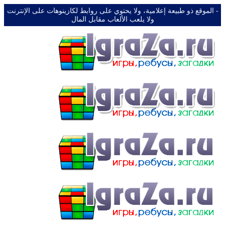
-️ الموقع ذو طبيعة إعلامية، ولا يحتوي على روابط لكازينوهات على الإنترنت
ولا يلعب الألعاب مقابل المال