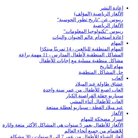
إعادة النشر
الألغاز الرياضية (المؤلف)
ريبوس عن "تاريخ تطور الحوسبة"
الألغاز الرياضية
ريبوس "تكنولوجيا المعلومات"
إعادة استخدام عالم الحيوان والنبات
المهام
المهام المنطقية للبالغين - 14 تمرينًا مبتكرًا
المشاكل المنطقية لأطفال المدارس - 11 مهمة براعة
مشاكل منطقية مسلية مع إجابات للأطفال
مهام التاريخ
حل المشاكل المنطقية
ألعاب
عشاق طاولة عيد الميلاد
العاب اصبع للأطفال من عمر سنة واحدة
سيناريو حفلة القراصنة الكبار
العاب للأطفال أثناء المشي
عيد ميلاد القطة - سيناريو لعطلة ممتعة
الألغاز
أسرار مضحكة للمهام
الألغاز للأطفال بعمر 5 سنوات هي المشاكل الأكثر متعة وإثارة
للاهتمام من جميع أنحاء العالم
ألغاز الشتاء للأطفال من عمر 7 إلى 8 سنوات - 30 مشكلة