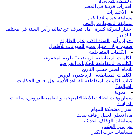
إزالة غير ضرورية
العبارات قريبة في المعنى
الاختبارات
مسابقة عيد ميلاد الكبار
مسابقة المحيطات والبحار
اختبار لشركة كبيرة - ماذا تعرف عن تقاليد رأس السنة في مختلف
البلدان
اختبار رأس السنة للكبار على الطاولة
صحيح أم لا - اختبار ممتع للحيوانات للأطفال
الكلمات المتقاطعة
الكلمات المتقاطعة الرياضية "نظرية المجموعة"
الكلمات المتقاطعة للحكايات الخرافية
باتجاه الصين حسب التاريخ
الكلمات المتقاطعة "الرياضيون الروس"
كتاب الكلمات المتقاطعة للقراءة الأدبية، هل تعرف الحكايات
الخيالية؟
مدونة
سيناريوهات لحفلات الأطفال
المنهجية والتعليمية
الدروس، ساعات
الدراسة
أسرار مضحكة للمهام
ماذا تعطي لحفل زفاف بيديك
مسابقات الزفاف الحديثة
نص باتي الجنس
مسابقات حزب الكبار