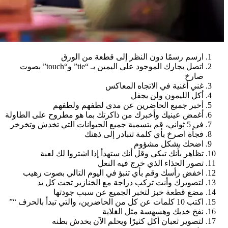
ارسم رسمًا دون النظر إلى قطعة من الورق
اتصل بجارك الموجود على اليمين بـ “tie” و“touch” بصوت
صارخ
غني أغنية في الاتجاه المعاكس
أكل الليمون ولن يجفل
أخبر جميع الحاضرين عن مدى لطفهم ولطفهم
أغمض عينيك وأخبرك من ذاكرتك بما هو مطروح على الطاولة
في 5 ثواني، قم بتسمية جميع الحيوانات التي تخدش وتخرخر
فجأة اصرخ بأي كلمة تتبادر إلى ذهنك
اضحك بشكل مشؤوم
تظاهر بأنك تبكي وقل أنك ستهدأ إذا اشتروا لك لعبة
تصور الحذاء الذي خرج فيه النعل
اخفض رأسك وقم بأي تنبؤ في اليوم التالي بصوت رهيب
لتصويرك وأنت تركب دراجة مع الخنازير تحت كل يد
مضغ قطعة خبز لتخبر الجميع عن سبب جودتها
اكتب 10 كلمات عن كل من الحاضرين، والتي تبدأ بالحرف “”
نفخ خديك وهسهسة مثل الغلاية
لتصوير ثعبان أكل كثيرًا ويحلم الآن بخدش بطنه