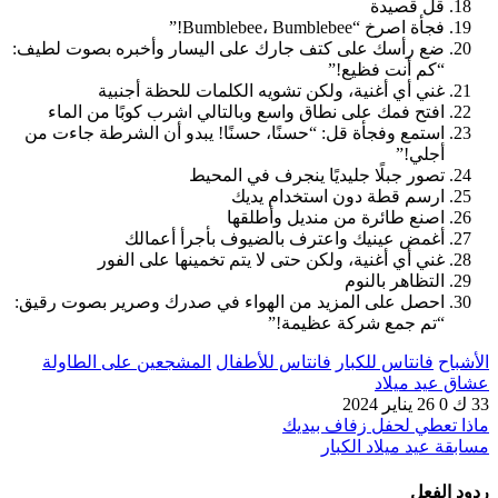
قل قصيدة
فجأة اصرخ “Bumblebee، Bumblebee!”
ضع رأسك على كتف جارك على اليسار وأخبره بصوت لطيف:
“كم أنت فظيع!”
غني أي أغنية، ولكن تشويه الكلمات للحظة أجنبية
افتح فمك على نطاق واسع وبالتالي اشرب كوبًا من الماء
استمع وفجأة قل: “حسنًا، حسنًا! يبدو أن الشرطة جاءت من
أجلي!”
تصور جبلًا جليديًا ينجرف في المحيط
ارسم قطة دون استخدام يديك
اصنع طائرة من منديل وأطلقها
أغمض عينيك واعترف بالضيوف بأجرأ أعمالك
غني أي أغنية، ولكن حتى لا يتم تخمينها على الفور
التظاهر بالنوم
احصل على المزيد من الهواء في صدرك وصرير بصوت رقيق:
“تم جمع شركة عظيمة!”
الأشباح
فانتاس للكبار
فانتاس للأطفال
المشجعين على الطاولة
عشاق عيد ميلاد
33 ك
0
26 يناير 2024
ماذا تعطي لحفل زفاف بيديك
مسابقة عيد ميلاد الكبار
ردود الفعل