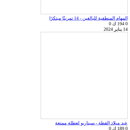
المهام المنطقية للبالغين - 14 تمرينًا مبتكرًا
0
194 ك
0
14 يناير 2024
عيد ميلاد القطة - سيناريو لعطلة ممتعة
0
189 ك
0