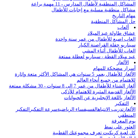
المشاكل المنطقية لأطفال المدارس - 11 مهمة براعة
مشاكل منطقية مسلية مع إجابات للأطفال
مهام التاريخ
حل المشاكل المنطقية
ألعاب
عشاق طاولة عيد الميلاد
العاب اصبع للأطفال من عمر سنة واحدة
سيناريو حفلة القراصنة الكبار
العاب للأطفال أثناء المشي
عيد ميلاد القطة - سيناريو لعطلة ممتعة
الألغاز
أسرار مضحكة للمهام
الألغاز للأطفال بعمر 5 سنوات هي المشاكل الأكثر متعة وإثارة
للاهتمام من جميع أنحاء العالم
ألغاز الشتاء للأطفال من عمر 7 إلى 8 سنوات - 30 مشكلة ممتعة
الألغاز القديمة المثيرة للاهتمام للأذكى
الألغاز باللغة الإنجليزية عن الحيوانات
التفكير
الألغاز
تدريب الانتباه
الفسيفساء الرياضية
سرعة التفكير
التفكير
المنطقي
يوم المعرفة
العثور على نمط
كل لعبة كريكيت تعرف مجموعتك القطبية