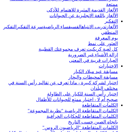
ممتعة
الألغاز القديمة المثيرة للاهتمام للأذكى
الألغاز باللغة الإنجليزية عن الحيوانات
التفكير
الألغاز
تدريب الانتباه
الفسيفساء الرياضية
سرعة التفكير
التفكير
المنطقي
يوم المعرفة
العثور على نمط
كل لعبة كريكيت تعرف مجموعتك القطبية
إزالة الأشياء غير الضرورية
العبارات قريبة في المعنى
الاختبارات
مسابقة عيد ميلاد الكبار
مسابقة المحيطات والبحار
اختبار لشركة كبيرة - ماذا تعرف عن تقاليد رأس السنة في
مختلف البلدان
اختبار رأس السنة للكبار على الطاولة
صحيح أم لا - اختبار ممتع للحيوانات للأطفال
الكلمات المتقاطعة
الكلمات المتقاطعة الرياضية "نظرية المجموعة"
الكلمات المتقاطعة للحكايات الخرافية
باتجاه الصين حسب التاريخ
الكلمات المتقاطعة "الرياضيون الروس"