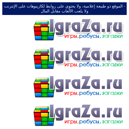
-️ الموقع ذو طبيعة إعلامية، ولا يحتوي على روابط لكازينوهات على الإنترنت
ولا يلعب الألعاب مقابل المال