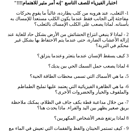
اختبار الفيزياء للصف التاسع "إنه أمر مثير للاهتمام!!!!"
1- الثعلب، عند هروبه من كلب يطارده، غالباً ما يقوم بحركات
مفاجئة إلى الجانب فقط عندما يكون الكلب مستعداً للإمساك به
بأسنانه. لماذا يصعب على الكلب الإمساك بالثعلب؟
2 - لماذا لا ينبغي انتزاع الحشائش من الأرض بشكل حاد للغاية عند
إزالة الأعشاب الضارة، حتى عندما يتم الاحتفاظ بها بشكل غير
محكم في التربة؟
3 كيف يسقط الإنسان عندما يتعثر وعندما ينزلق؟
4 لماذا يصعب حمل السمك الحي بين يديك؟
5، ما هي الأسماك التي تسمى محطات الطاقة الحية؟
6- ما هي الظاهرة الفيزيائية التي يعتمد عليها تمليح الطماطم
والملفوف والخيار والخضروات الأخرى؟
7- من خلال مداعبة قطة بكف جاف في الظلام، يمكنك ملاحظة
بريق صغير يظهر بين اليد والفراء. ماذا يحدث هنا؟
8 لماذا يرتفع شعر الأشخاص المكهربين؟
9 - كيف تستمر الحيتان والفظ والفقمات التي تعيش في الماء مع