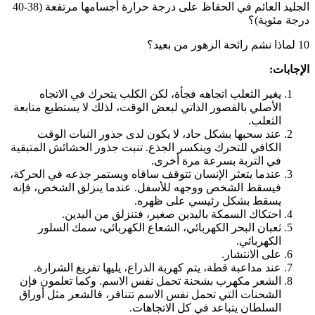
الجليد العائم في الحفاظ على درجة حرارة أجسامها مرتفعة (38-40
درجة مئوية)؟
10 لماذا نشم رائحة الزهور من بعيد؟
الإجابات:
يغير الثعلب اتجاهه فجأة، لكن الكلب يتحرك في الاتجاه
الأصلي بالقصور الذاتي لبعض الوقت، لذلك لا يستطيع متابعة
الثعلب.
عند سحبها بشكل حاد، لا يكون لدى جذور النبات الوقت
الكافي للتحرك وينكسر الجذع. تنبت جذور الحشائش المتبقية
في التربة بسرعة مرة أخرى.
عندما يتعثر الإنسان تتوقف ساقاه ويستمر جذعه في الحركة،
فيسقط الشخص ووجهه للأسفل. عندما ينزلق الشخص، فإنه
يسقط بشكل رئيسي على ظهره.
احتكاك السمكة باليدين صغير، فتنزلق من اليدين.
ثعبان البحر الكهربائي، الشعاع الكهربائي، سمك السلور
الكهربائي.
على الانتشار.
عند مداعبة قطة، يتم كهربة الذراع، يليها تفريغ الشرارة.
الشعر مكهرب بشحنة تحمل نفس الاسم. وكما تعلمون فإن
الشحنات التي تحمل نفس الاسم تتنافر، فالشعر مثل أوراق
السلطان يتباعد في كل الاتجاهات.