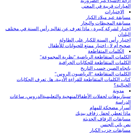
إزالة الأشياء غير الضرورية
العبارات قريبة في المعنى
الاختبارات
مسابقة عيد ميلاد الكبار
مسابقة المحيطات والبحار
اختبار لشركة كبيرة - ماذا تعرف عن تقاليد رأس السنة في مختلف
البلدان
اختبار رأس السنة للكبار على الطاولة
صحيح أم لا - اختبار ممتع للحيوانات للأطفال
الكلمات المتقاطعة
الكلمات المتقاطعة الرياضية "نظرية المجموعة"
الكلمات المتقاطعة للحكايات الخرافية
باتجاه الصين حسب التاريخ
الكلمات المتقاطعة "الرياضيون الروس"
كتاب الكلمات المتقاطعة للقراءة الأدبية، هل تعرف الحكايات
الخيالية؟
مدونة
سيناريوهات لحفلات الأطفال
المنهجية والتعليمية
الدروس، ساعات
الدراسة
أسرار مضحكة للمهام
ماذا تعطي لحفل زفاف بيديك
مسابقات الزفاف الحديثة
نص باتي الجنس
مسابقات حزب الكبار