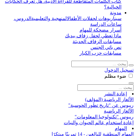
كتاب الكلمات المتقاطعة للقراءة الأدبية، هل تعرف الحكايات
الخيالية؟
مدونة
سيناريوهات لحفلات الأطفال
المنهجية والتعليمية
الدروس،
ساعات الدراسة
أسرار مضحكة للمهام
ماذا تعطي لحفل زفاف بيديك
مسابقات الزفاف الحديثة
نص باتي الجنس
مسابقات حزب الكبار
تسجيل الدخول
ضوء
مظلم
إعادة النشر
الألغاز الرياضية (المؤلف)
ريبوس عن "تاريخ تطور الحوسبة"
الألغاز الرياضية
ريبوس "تكنولوجيا المعلومات"
إعادة استخدام عالم الحيوان والنبات
المهام
المهام المنطقية للبالغين - 14 تمرينًا مبتكرًا