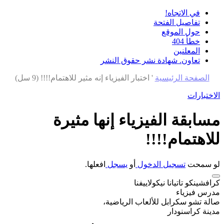
في الاتجاه!
تفاصيل الفتحة
حول الموقع
خطأ 404
المعلنين
تعاون. شهادة نشر حقوق النشر
الصفحة الرئيسية
'
اختبار الفيزياء إنه مثير للاهتمام!!!! (9 سل)
الاختبارات
مسابقة الفيزياء إنها مثيرة
للاهتمام!!!!
لو سمحت
تسجيل الدخول
أو
يسجل
افعلها.
كرافشينكو تاتيانا نيكولاييفنا
مدرس فيزياء
صالة تشو سكرابل للألعاب الرياضية،
مدينة كراسنودار