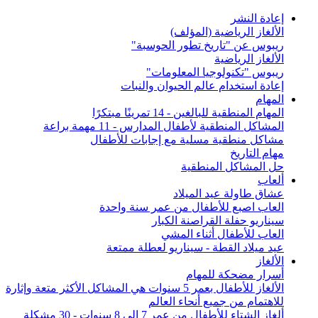
إعادة النشر
الألغاز الرياضية (المؤلف)
ريبوس عن "تاريخ تطور الحوسبة"
الألغاز الرياضية
ريبوس "تكنولوجيا المعلومات"
إعادة استخدام عالم الحيوان والنبات
المهام
المهام المنطقية للبالغين - 14 تمرينًا مبتكرًا
المشاكل المنطقية لأطفال المدارس - 11 مهمة براعة
مشاكل منطقية مسلية مع إجابات للأطفال
مهام التاريخ
حل المشاكل المنطقية
ألعاب
عشاق طاولة عيد الميلاد
العاب اصبع للأطفال من عمر سنة واحدة
سيناريو حفلة القراصنة الكبار
العاب للأطفال أثناء المشي
عيد ميلاد القطة - سيناريو لعطلة ممتعة
الألغاز
أسرار مضحكة للمهام
الألغاز للأطفال بعمر 5 سنوات هي المشاكل الأكثر متعة وإثارة
للاهتمام من جميع أنحاء العالم
ألغاز الشتاء للأطفال من عمر 7 إلى 8 سنوات - 30 مشكلة