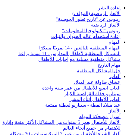
إعادة النشر
الألغاز الرياضية (المؤلف)
ريبوس عن "تاريخ تطور الحوسبة"
الألغاز الرياضية
ريبوس "تكنولوجيا المعلومات"
إعادة استخدام عالم الحيوان والنبات
المهام
المهام المنطقية للبالغين - 14 تمرينًا مبتكرًا
المشاكل المنطقية لأطفال المدارس - 11 مهمة براعة
مشاكل منطقية مسلية مع إجابات للأطفال
مهام التاريخ
حل المشاكل المنطقية
ألعاب
عشاق طاولة عيد الميلاد
العاب اصبع للأطفال من عمر سنة واحدة
سيناريو حفلة القراصنة الكبار
العاب للأطفال أثناء المشي
عيد ميلاد القطة - سيناريو لعطلة ممتعة
الألغاز
أسرار مضحكة للمهام
الألغاز للأطفال بعمر 5 سنوات هي المشاكل الأكثر متعة وإثارة
للاهتمام من جميع أنحاء العالم
ألغاز الشتاء للأطفال من عمر 7 إلى 8 سنوات - 30 مشكلة