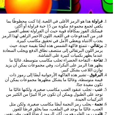
فراولة
هذا هو الرمز الأغلى في اللعبة. إذا كنت محظوظًا بما
يكفي لجمع مجموعة مكونة من 15 حبة فراولة أو أكثر،
فيمكنك الفوز بمكافأة قوية حيث أن الفراولة تعطي أقصى
قدر من المدفوعات في اللعبة. اللون الأحمر الزاهي لهذا الرمز
يجذب الانتباه ويعطي الأمل في تحقيق مكاسب كبيرة.
برتقالي
- تتمتع فاكهة الشمس هذه أيضًا بقيمة جيدة، حيث
يرمز اللون البرتقالي إلى منتصف نطاق الدفع ويجلب السعادة
عندما يظهر بكميات كبيرة على الشاشة.
تفاحة
- التفاحة الخضراء تجلب مكاسب متوسطة. غالبًا ما
يظهر هذا الرمز على البكرات، وفي مجموعات يمكن أن يزيد
توازن اللاعب بشكل كبير.
البرقوق
- تشير هذه الفاكهة الأرجوانية أيضًا إلى رموز ذات
قيمة متوسطة، وغالبًا ما يشكل مظهرها مجموعات يمكن أن
تكون مفيدة جدًا.
عنب
- تجلب عنقود العنب مكاسب صغيرة، ولكنها غالبًا ما
توجد على الطبول ويمكن أن تكون جزءًا كبيرًا من الكثير من
التركيبات الجيدة.
نجمة
- يجلب رمز النجمة أيضًا مكاسب صغيرة، ولكن مثل
العنب، غالبًا ما يوجد في الملعب، مما يخلق فرصًا للفوز.
قلب
- رمز القلب هو من أكثر الرموز إرضاءً للعين وفي نفس