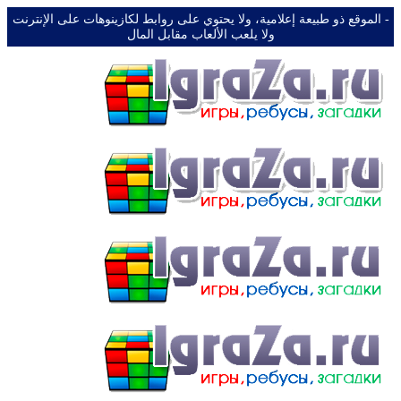
-️ الموقع ذو طبيعة إعلامية، ولا يحتوي على روابط لكازينوهات على الإنترنت
ولا يلعب الألعاب مقابل المال