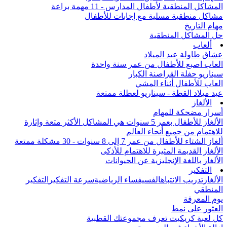
المشاكل المنطقية لأطفال المدارس - 11 مهمة براعة
مشاكل منطقية مسلية مع إجابات للأطفال
مهام التاريخ
حل المشاكل المنطقية
ألعاب
عشاق طاولة عيد الميلاد
العاب اصبع للأطفال من عمر سنة واحدة
سيناريو حفلة القراصنة الكبار
العاب للأطفال أثناء المشي
عيد ميلاد القطة - سيناريو لعطلة ممتعة
الألغاز
أسرار مضحكة للمهام
الألغاز للأطفال بعمر 5 سنوات هي المشاكل الأكثر متعة وإثارة
للاهتمام من جميع أنحاء العالم
ألغاز الشتاء للأطفال من عمر 7 إلى 8 سنوات - 30 مشكلة ممتعة
الألغاز القديمة المثيرة للاهتمام للأذكى
الألغاز باللغة الإنجليزية عن الحيوانات
التفكير
الألغاز
تدريب الانتباه
الفسيفساء الرياضية
سرعة التفكير
التفكير
المنطقي
يوم المعرفة
العثور على نمط
كل لعبة كريكيت تعرف مجموعتك القطبية