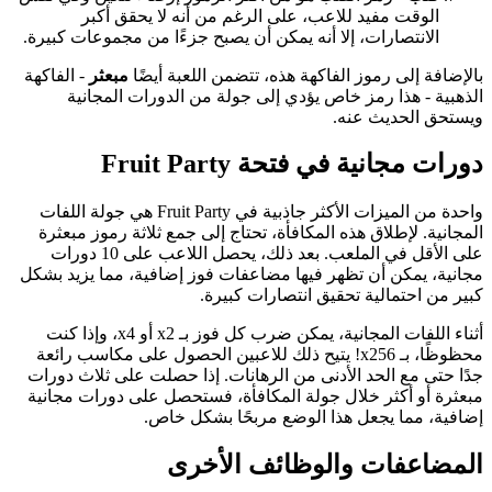
الوقت مفيد للاعب، على الرغم من أنه لا يحقق أكبر
الانتصارات، إلا أنه يمكن أن يصبح جزءًا من مجموعات كبيرة.
بالإضافة إلى رموز الفاكهة هذه، تتضمن اللعبة أيضًا
مبعثر
- الفاكهة
الذهبية - هذا رمز خاص يؤدي إلى جولة من الدورات المجانية
ويستحق الحديث عنه.
دورات مجانية في فتحة Fruit Party
واحدة من الميزات الأكثر جاذبية في Fruit Party هي جولة اللفات
المجانية. لإطلاق هذه المكافأة، تحتاج إلى جمع ثلاثة رموز مبعثرة
على الأقل في الملعب. بعد ذلك، يحصل اللاعب على 10 دورات
مجانية، يمكن أن تظهر فيها مضاعفات فوز إضافية، مما يزيد بشكل
كبير من احتمالية تحقيق انتصارات كبيرة.
أثناء اللفات المجانية، يمكن ضرب كل فوز بـ x2 أو x4، وإذا كنت
محظوظًا، بـ x256! يتيح ذلك للاعبين الحصول على مكاسب رائعة
جدًا حتى مع الحد الأدنى من الرهانات. إذا حصلت على ثلاث دورات
مبعثرة أو أكثر خلال جولة المكافأة، فستحصل على دورات مجانية
إضافية، مما يجعل هذا الوضع مربحًا بشكل خاص.
المضاعفات والوظائف الأخرى