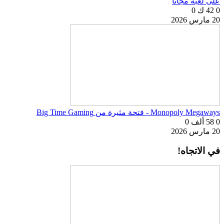
على لعبة مجانًا
0
42 ك
0
20 مارس 2026
Monopoly Megaways - فتحة مثيرة من Big Time Gaming
0
58 ألف
0
20 مارس 2026
في الاتجاه!