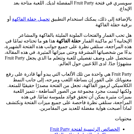
سويسري في فتحة Fruit Party المفضلة لديك. اللعبة متاحة بعد
الإيداع.
بالإضافة إلى ذلك، يمكنك استخدام التطبيق
تحميل حفلة الفاكهة
أو
برقية حفلة الفاكهة
هل تحب القمار والفتحات الملونة المليئة بالفاكهة والمشاعر
الإيجابية؟ ثم ماكينة القمار
حفلة الفاكهة
هذا هو ما تحتاجه تمامًا في
هذه المراجعة، سنلقي نظرة على جميع جوانب هذه الفتحة الشهيرة،
بدءًا من شخصياتها المشرقة وحتى ميزاتها المثيرة. في هذه المقالة،
ستحصل على وصف تفصيلي للعبة وتتعلم ما الذي يجعل Fruit Party
مشهورًا جدًا. لدى اللاعبين حول العالم.
Fruit Party هي واحدة من تلك الألعاب التي يبدو أنها قادرة على رفع
معنوياتك على الفور إن بساطة اللعب ومرحه، إلى جانب النمط
الكلاسيكي لرموز الفاكهة، تجعل من الفتحة مصدرًا حقيقيًا للمتعة.
ولكنها ليست مجرد مجموعة من الصور الساطعة - تتميز اللعبة
بميزات مثيرة يمكن أن تحقق فوائد ملموسة تمامًا. في هذه
المراجعة، سنلقي نظرة فاحصة على جميع ميزات الفتحة ونكتشف
لماذا أصبحت هواية مفضلة للعديد من المقامرين.
محتويات
الخصائص الرئيسية لفتحة Fruit Party