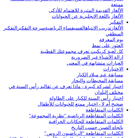
ممتعة
الألغاز القديمة المثيرة للاهتمام للأذكى
الألغاز باللغة الإنجليزية عن الحيوانات
التفكير
الألغاز
تدريب الانتباه
الفسيفساء الرياضية
سرعة التفكير
التفكير
المنطقي
يوم المعرفة
العثور على نمط
كل لعبة كريكيت تعرف مجموعتك القطبية
إزالة الأشياء غير الضرورية
العبارات متشابهة في المعنى
الاختبارات
مسابقة عيد ميلاد الكبار
مسابقة المحيطات والبحار
اختبار لشركة كبيرة - ماذا تعرف عن تقاليد رأس السنة في
مختلف البلدان
اختبار رأس السنة للكبار على الطاولة
صحيح أم لا - اختبار ممتع للحيوانات للأطفال
الكلمات المتقاطعة
الكلمات المتقاطعة الرياضية "نظرية المجموعة"
الكلمات المتقاطعة للحكايات الخرافية
باتجاه الصين حسب التاريخ
الكلمات المتقاطعة "الرياضيون الروس"