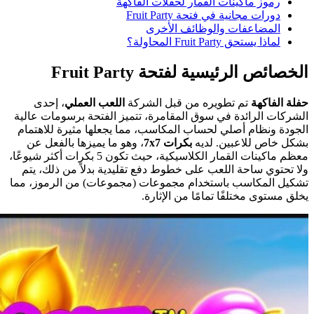
رموز ماكينات القمار لحفلات الفاكهة
دورات مجانية في فتحة Fruit Party
المضاعفات والوظائف الأخرى
لماذا يستحق Fruit Party المحاولة؟
الخصائص الرئيسية لفتحة Fruit Party
حفلة الفاكهة
تم تطويره من قبل الشركة
اللعب العملي
، إحدى
الشركات الرائدة في سوق المقامرة، تتميز الفتحة برسومات عالية
الجودة ونظام أصلي لحساب المكاسب، مما يجعلها مثيرة للاهتمام
بشكل خاص للاعبين. لديه
بكرات 7x7
، وهو ما يميزها بالفعل عن
معظم ماكينات القمار الكلاسيكية، حيث تكون 5 بكرات أكثر شيوعًا،
ولا تحتوي ساحة اللعب على خطوط دفع تقليدية بدلاً من ذلك، يتم
تشكيل المكاسب باستخدام مجموعات (مجموعات) من الرموز، مما
يخلق مستوى مختلفًا تمامًا من الإثارة.