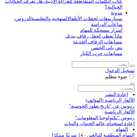
كتاب الكلمات المتقاطعة للقراءة الأدبية، هل تعرف الحكايات
الخيالية؟
مدونة
سيناريوهات لحفلات الأطفال
المنهجية والتعليمية
الدروس،
ساعات الدراسة
أسرار مضحكة للمهام
ماذا تعطي لحفل زفاف بيديك
مسابقات الزفاف الحديثة
نص باتي الجنس
مسابقات حزب الكبار
تسجيل الدخول
ضوء
مظلم
إعادة النشر
الألغاز الرياضية (المؤلف)
ريبوس عن "تاريخ تطور الحوسبة"
الألغاز الرياضية
ريبوس "تكنولوجيا المعلومات"
إعادة استخدام عالم الحيوان والنبات
المهام
المهام المنطقية للبالغين - 14 تمرينًا مبتكرًا