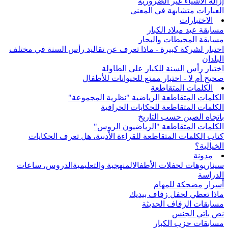
إزالة الأشياء غير الضرورية
العبارات متشابهة في المعنى
الاختبارات
مسابقة عيد ميلاد الكبار
مسابقة المحيطات والبحار
اختبار لشركة كبيرة - ماذا تعرف عن تقاليد رأس السنة في مختلف
البلدان
اختبار رأس السنة للكبار على الطاولة
صحيح أم لا - اختبار ممتع للحيوانات للأطفال
الكلمات المتقاطعة
الكلمات المتقاطعة الرياضية "نظرية المجموعة"
الكلمات المتقاطعة للحكايات الخرافية
باتجاه الصين حسب التاريخ
الكلمات المتقاطعة "الرياضيون الروس"
كتاب الكلمات المتقاطعة للقراءة الأدبية، هل تعرف الحكايات
الخيالية؟
مدونة
سيناريوهات لحفلات الأطفال
المنهجية والتعليمية
الدروس، ساعات
الدراسة
أسرار مضحكة للمهام
ماذا تعطي لحفل زفاف بيديك
مسابقات الزفاف الحديثة
نص باتي الجنس
مسابقات حزب الكبار