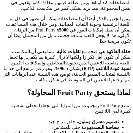
المضاعفات
x2
أو
x4
، ويتم إضافة قيمهم معًا إذا كانوا يقعون في
نفس المجموعة، مما يزيد بشكل كبير من مكاسب اللاعب.
ومن الجدير بالذكر أيضًا أن المضاعفات يمكن أن تظهر في كل من
اللعبة الرئيسية وجولة اللفات المجانية. ومن خلال هذه المضاعفات
يمكن أن تصل إمكانات الفوز في Fruit Party
x5000
من الرهان
الأولي، هذا لا يجعل اللعبة ممتعة فحسب، بل من المحتمل أيضًا أن
تكون مربحة جدًا.
حفلة الفاكهة
هي فتحة مع
تقلبات عالية
، مما يعني أن المكاسب
يمكن أن تكون أقل تكرارًا ولكنها لا تزال كبيرة بما يكفي. إنها تجعل
اللعبة مناسبة للاعبين الذين يحبون المخاطرة والمكافآت الكبيرة.
نسبة عودة اللاعب (RTP)
يشكل
96.5%
، وهو رقم مرتفع إلى حد ما
بالنسبة لفتحات الفيديو الحديثة، توضح هذه النسبة عدد الرهانات التي
يتم إرجاعها للاعبين في المتوسط في شكل مكاسب.
لماذا يستحق Fruit Party المحاولة؟
تتمتع Fruit Party بمجموعة من المزايا التي تجعلها تحظى بشعبية
كبيرة لدى اللاعبين
تصميم مشرق وملون
، خلق مزاج جيد.
بساطة اللعب
مفهومة حتى للمبتدئين.
نظام الدفع العنقودي المثير للاهتمام
، مما يسمح لك بالحصول