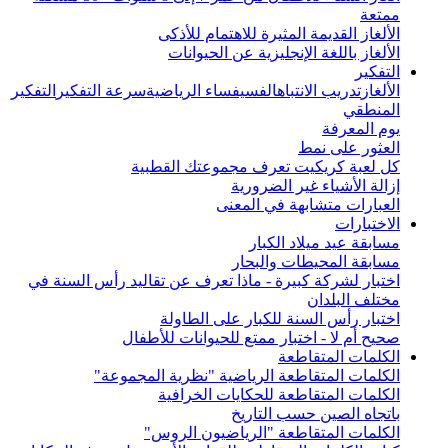
ممتعة
الألغاز القديمة المثيرة للاهتمام للأذكى
الألغاز باللغة الإنجليزية عن الحيوانات
التفكير
الألغاز
تدريب الانتباه
الفسيفساء الرياضية
سرعة التفكير
التفكير
المنطقي
يوم المعرفة
العثور على نمط
كل لعبة كريكيت تعرف مجموعتك القطبية
إزالة الأشياء غير الضرورية
العبارات متشابهة في المعنى
الاختبارات
مسابقة عيد ميلاد الكبار
مسابقة المحيطات والبحار
اختبار لشركة كبيرة - ماذا تعرف عن تقاليد رأس السنة في
مختلف البلدان
اختبار رأس السنة للكبار على الطاولة
صحيح أم لا - اختبار ممتع للحيوانات للأطفال
الكلمات المتقاطعة
الكلمات المتقاطعة الرياضية "نظرية المجموعة"
الكلمات المتقاطعة للحكايات الخرافية
باتجاه الصين حسب التاريخ
الكلمات المتقاطعة "الرياضيون الروس"