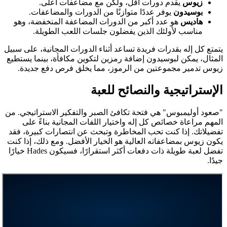
زيوس
يقدم دورات أقل، ولكن مع مضاعفات أعلى.
بوسيدون
يوفر عددًا متوازنًا من الدورات والمضاعفات.
هاديس
هو عدد أكبر من الدورات المضاعفة المنخفضة، وهو
مناسب لأولئك الذين يفضلون جلسات اللعب الطويلة.
يتمتع كل إله بقدرات فريدة تساعد أثناء الدورات المجانية، على سبيل
المثال، يمكن لبوسيدون إضافة رمزين لتكوين مكافأة، بينما يستطيع
زيوس تدمير مجموعتين من الرموز، مما يخلق فرص دفع جديدة.
الإستراتيجية والنصائح للعبة
"صعود أوليمبوس" هي فتحة تكافئ الصبر والتفكير الاستراتيجي. من
المهم مراعاة خصائص كل إله واختيار اللفات المجانية بناءً على
تفضيلاتك. إذا كنت تحب المخاطرة وتبحث عن انتصارات كبيرة، فقد
يكون زيوس بمضاعفاته العالية هو الخيار الأفضل. ومع ذلك، إذا كنت
تفضل لعبة طويلة ذات دفعات أكثر استقرارًا، فسيكون Hades خيارًا
جيدًا.