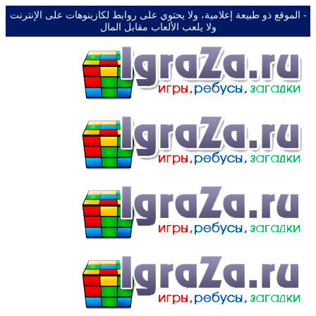
-️ الموقع ذو طبيعة إعلامية، ولا يحتوي على روابط لكازينوهات على الإنترنت
ولا يلعب الألعاب مقابل المال