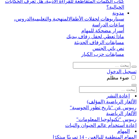
كتاب الكلمات المتقاطعة للقراءة الأدبية، هل تعرف الحكايات
الخيالية؟
مدونة
سيناريوهات لحفلات الأطفال
المنهجية والتعليمية
الدروس،
ساعات الدراسة
أسرار مضحكة للمهام
ماذا تعطي لحفل زفاف بيديك
مسابقات الزفاف الحديثة
نص باتي الجنس
مسابقات حزب الكبار
تسجيل الدخول
ضوء
مظلم
إعادة النشر
الألغاز الرياضية (المؤلف)
ريبوس عن "تاريخ تطور الحوسبة"
الألغاز الرياضية
ريبوس "تكنولوجيا المعلومات"
إعادة استخدام عالم الحيوان والنبات
المهام
المهام المنطقية للبالغين - 14 تمرينًا مبتكرًا