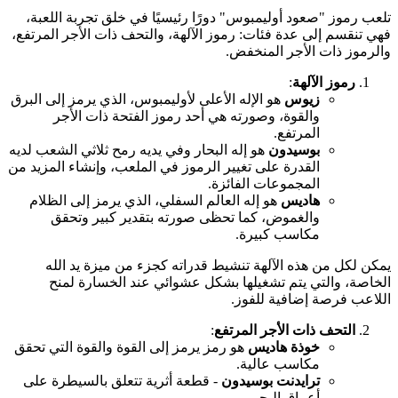
تلعب رموز "صعود أوليمبوس" دورًا رئيسيًا في خلق تجربة اللعبة،
فهي تنقسم إلى عدة فئات: رموز الآلهة، والتحف ذات الأجر المرتفع،
والرموز ذات الأجر المنخفض.
رموز الآلهة
:
زيوس
هو الإله الأعلى لأوليمبوس، الذي يرمز إلى البرق
والقوة، وصورته هي أحد رموز الفتحة ذات الأجر
المرتفع.
بوسيدون
هو إله البحار وفي يديه رمح ثلاثي الشعب لديه
القدرة على تغيير الرموز في الملعب، وإنشاء المزيد من
المجموعات الفائزة.
هاديس
هو إله العالم السفلي، الذي يرمز إلى الظلام
والغموض، كما تحظى صورته بتقدير كبير وتحقق
مكاسب كبيرة.
يمكن لكل من هذه الآلهة تنشيط قدراته كجزء من ميزة يد الله
الخاصة، والتي يتم تشغيلها بشكل عشوائي عند الخسارة لمنح
اللاعب فرصة إضافية للفوز.
التحف ذات الأجر المرتفع
:
خوذة هاديس
هو رمز يرمز إلى القوة والقوة التي تحقق
مكاسب عالية.
ترايدنت بوسيدون
- قطعة أثرية تتعلق بالسيطرة على
أعماق البحر.