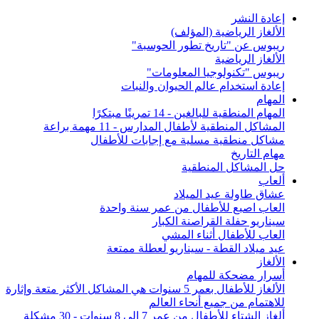
إعادة النشر
الألغاز الرياضية (المؤلف)
ريبوس عن "تاريخ تطور الحوسبة"
الألغاز الرياضية
ريبوس "تكنولوجيا المعلومات"
إعادة استخدام عالم الحيوان والنبات
المهام
المهام المنطقية للبالغين - 14 تمرينًا مبتكرًا
المشاكل المنطقية لأطفال المدارس - 11 مهمة براعة
مشاكل منطقية مسلية مع إجابات للأطفال
مهام التاريخ
حل المشاكل المنطقية
ألعاب
عشاق طاولة عيد الميلاد
العاب اصبع للأطفال من عمر سنة واحدة
سيناريو حفلة القراصنة الكبار
العاب للأطفال أثناء المشي
عيد ميلاد القطة - سيناريو لعطلة ممتعة
الألغاز
أسرار مضحكة للمهام
الألغاز للأطفال بعمر 5 سنوات هي المشاكل الأكثر متعة وإثارة
للاهتمام من جميع أنحاء العالم
ألغاز الشتاء للأطفال من عمر 7 إلى 8 سنوات - 30 مشكلة