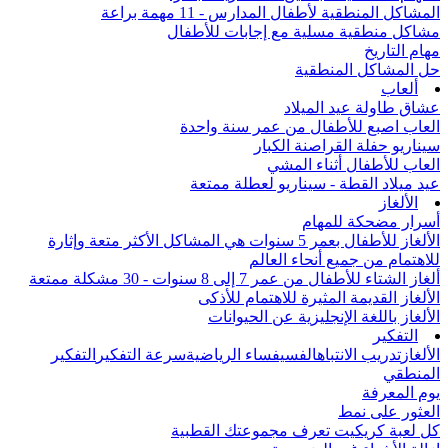
المشاكل المنطقية لأطفال المدارس - 11 مهمة براعة
مشاكل منطقية مسلية مع إجابات للأطفال
مهام التاريخ
حل المشاكل المنطقية
ألعاب
عشاق طاولة عيد الميلاد
العاب اصبع للأطفال من عمر سنة واحدة
سيناريو حفلة القراصنة الكبار
العاب للأطفال أثناء المشي
عيد ميلاد القطة - سيناريو لعطلة ممتعة
الألغاز
أسرار مضحكة للمهام
الألغاز للأطفال بعمر 5 سنوات هي المشاكل الأكثر متعة وإثارة
للاهتمام من جميع أنحاء العالم
ألغاز الشتاء للأطفال من عمر 7 إلى 8 سنوات - 30 مشكلة ممتعة
الألغاز القديمة المثيرة للاهتمام للأذكى
الألغاز باللغة الإنجليزية عن الحيوانات
التفكير
الألغاز
تدريب الانتباه
الفسيفساء الرياضية
سرعة التفكير
التفكير
المنطقي
يوم المعرفة
العثور على نمط
كل لعبة كريكيت تعرف مجموعتك القطبية