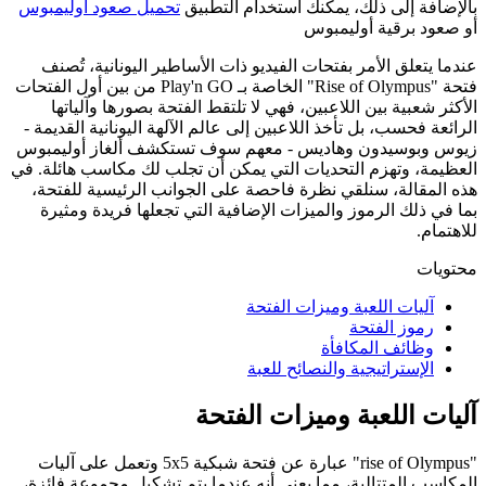
بالإضافة إلى ذلك، يمكنك استخدام التطبيق
تحميل صعود أوليمبوس
أو صعود برقية أوليمبوس
عندما يتعلق الأمر بفتحات الفيديو ذات الأساطير اليونانية، تُصنف
فتحة "Rise of Olympus" الخاصة بـ Play'n GO من بين أول الفتحات
الأكثر شعبية بين اللاعبين، فهي لا تلتقط الفتحة بصورها وآلياتها
الرائعة فحسب، بل تأخذ اللاعبين إلى عالم الآلهة اليونانية القديمة -
زيوس وبوسيدون وهاديس - معهم سوف تستكشف ألغاز أوليمبوس
العظيمة، وتهزم التحديات التي يمكن أن تجلب لك مكاسب هائلة. في
هذه المقالة، سنلقي نظرة فاحصة على الجوانب الرئيسية للفتحة،
بما في ذلك الرموز والميزات الإضافية التي تجعلها فريدة ومثيرة
للاهتمام.
محتويات
آليات اللعبة وميزات الفتحة
رموز الفتحة
وظائف المكافأة
الإستراتيجية والنصائح للعبة
آليات اللعبة وميزات الفتحة
"rise of Olympus" عبارة عن فتحة شبكية 5x5 وتعمل على آليات
المكاسب المتتالية، مما يعني أنه عندما يتم تشكيل مجموعة فائزة،