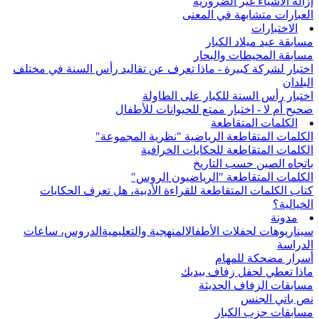
إزالة الأشياء غير الضرورية
العبارات متشابهة في المعنى
الاختبارات
مسابقة عيد ميلاد الكبار
مسابقة المحيطات والبحار
اختبار لشركة كبيرة - ماذا تعرف عن تقاليد رأس السنة في مختلف
البلدان
اختبار رأس السنة للكبار على الطاولة
صحيح أم لا - اختبار ممتع للحيوانات للأطفال
الكلمات المتقاطعة
الكلمات المتقاطعة الرياضية "نظرية المجموعة"
الكلمات المتقاطعة للحكايات الخرافية
باتجاه الصين حسب التاريخ
الكلمات المتقاطعة "الرياضيون الروس"
كتاب الكلمات المتقاطعة للقراءة الأدبية، هل تعرف الحكايات
الخيالية؟
مدونة
سيناريوهات لحفلات الأطفال
المنهجية والتعليمية
الدروس، ساعات
الدراسة
أسرار مضحكة للمهام
ماذا تعطي لحفل زفاف بيديك
مسابقات الزفاف الحديثة
نص باتي الجنس
مسابقات حزب الكبار