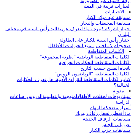
إزالة الأشياء غير الضرورية
العبارات قريبة في المعنى
الاختبارات
مسابقة عيد ميلاد الكبار
مسابقة المحيطات والبحار
اختبار لشركة كبيرة - ماذا تعرف عن تقاليد رأس السنة في مختلف
البلدان
اختبار رأس السنة للكبار على الطاولة
صحيح أم لا - اختبار ممتع للحيوانات للأطفال
الكلمات المتقاطعة
الكلمات المتقاطعة الرياضية "نظرية المجموعة"
الكلمات المتقاطعة للحكايات الخرافية
باتجاه الصين حسب التاريخ
الكلمات المتقاطعة "الرياضيون الروس"
كتاب الكلمات المتقاطعة للقراءة الأدبية، هل تعرف الحكايات
الخيالية؟
مدونة
سيناريوهات لحفلات الأطفال
المنهجية والتعليمية
الدروس، ساعات
الدراسة
أسرار مضحكة للمهام
ماذا تعطي لحفل زفاف بيديك
مسابقات الزفاف الحديثة
نص باتي الجنس
مسابقات حزب الكبار