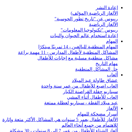
إعادة النشر
الألغاز الرياضية (المؤلف)
ريبوس عن "تاريخ تطور الحوسبة"
الألغاز الرياضية
ريبوس "تكنولوجيا المعلومات"
إعادة استخدام عالم الحيوان والنبات
المهام
المهام المنطقية للبالغين - 14 تمرينًا مبتكرًا
المشاكل المنطقية لأطفال المدارس - 11 مهمة براعة
مشاكل منطقية مسلية مع إجابات للأطفال
مهام التاريخ
حل المشاكل المنطقية
ألعاب
عشاق طاولة عيد الميلاد
العاب اصبع للأطفال من عمر سنة واحدة
سيناريو حفلة القراصنة الكبار
العاب للأطفال أثناء المشي
عيد ميلاد القطة - سيناريو لعطلة ممتعة
الألغاز
أسرار مضحكة للمهام
الألغاز للأطفال بعمر 5 سنوات هي المشاكل الأكثر متعة وإثارة
للاهتمام من جميع أنحاء العالم
ألغاز الشتاء للأطفال من عمر 7 إلى 8 سنوات - 30 مشكلة