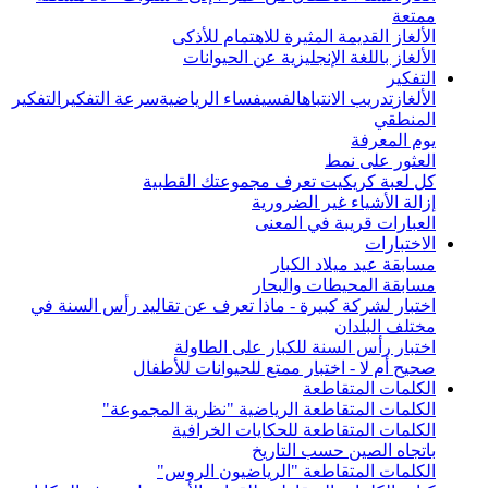
ممتعة
الألغاز القديمة المثيرة للاهتمام للأذكى
الألغاز باللغة الإنجليزية عن الحيوانات
التفكير
الألغاز
تدريب الانتباه
الفسيفساء الرياضية
سرعة التفكير
التفكير
المنطقي
يوم المعرفة
العثور على نمط
كل لعبة كريكيت تعرف مجموعتك القطبية
إزالة الأشياء غير الضرورية
العبارات قريبة في المعنى
الاختبارات
مسابقة عيد ميلاد الكبار
مسابقة المحيطات والبحار
اختبار لشركة كبيرة - ماذا تعرف عن تقاليد رأس السنة في
مختلف البلدان
اختبار رأس السنة للكبار على الطاولة
صحيح أم لا - اختبار ممتع للحيوانات للأطفال
الكلمات المتقاطعة
الكلمات المتقاطعة الرياضية "نظرية المجموعة"
الكلمات المتقاطعة للحكايات الخرافية
باتجاه الصين حسب التاريخ
الكلمات المتقاطعة "الرياضيون الروس"