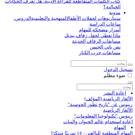
كتاب الكلمات المتقاطعة للقراءة الأدبية، هل تعرف الحكايات
الخيالية؟
مدونة
سيناريوهات لحفلات الأطفال
المنهجية والتعليمية
الدروس،
ساعات الدراسة
أسرار مضحكة للمهام
ماذا تعطي لحفل زفاف بيديك
مسابقات الزفاف الحديثة
نص باتي الجنس
مسابقات حزب الكبار
تسجيل الدخول
ضوء
مظلم
إعادة النشر
الألغاز الرياضية (المؤلف)
ريبوس عن "تاريخ تطور الحوسبة"
الألغاز الرياضية
ريبوس "تكنولوجيا المعلومات"
إعادة استخدام عالم الحيوان والنبات
المهام
المهام المنطقية للبالغين - 14 تمرينًا مبتكرًا