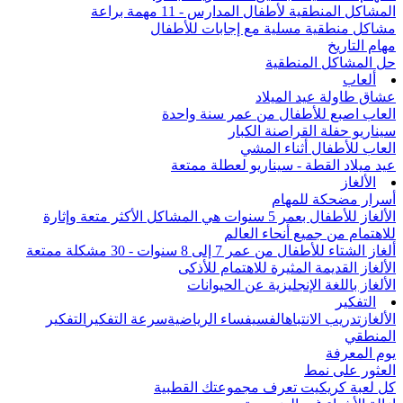
المشاكل المنطقية لأطفال المدارس - 11 مهمة براعة
مشاكل منطقية مسلية مع إجابات للأطفال
مهام التاريخ
حل المشاكل المنطقية
ألعاب
عشاق طاولة عيد الميلاد
العاب اصبع للأطفال من عمر سنة واحدة
سيناريو حفلة القراصنة الكبار
العاب للأطفال أثناء المشي
عيد ميلاد القطة - سيناريو لعطلة ممتعة
الألغاز
أسرار مضحكة للمهام
الألغاز للأطفال بعمر 5 سنوات هي المشاكل الأكثر متعة وإثارة
للاهتمام من جميع أنحاء العالم
ألغاز الشتاء للأطفال من عمر 7 إلى 8 سنوات - 30 مشكلة ممتعة
الألغاز القديمة المثيرة للاهتمام للأذكى
الألغاز باللغة الإنجليزية عن الحيوانات
التفكير
الألغاز
تدريب الانتباه
الفسيفساء الرياضية
سرعة التفكير
التفكير
المنطقي
يوم المعرفة
العثور على نمط
كل لعبة كريكيت تعرف مجموعتك القطبية