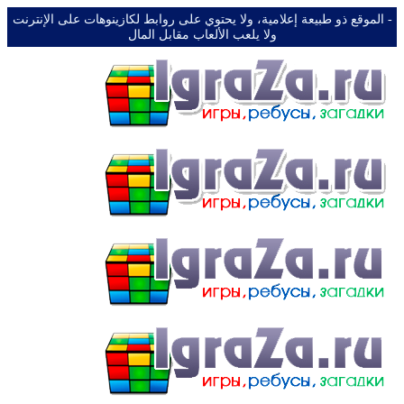
-️ الموقع ذو طبيعة إعلامية، ولا يحتوي على روابط لكازينوهات على الإنترنت
ولا يلعب الألعاب مقابل المال