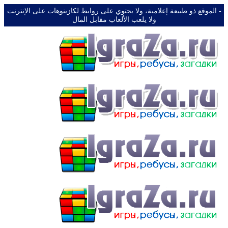
-️ الموقع ذو طبيعة إعلامية، ولا يحتوي على روابط لكازينوهات على الإنترنت
ولا يلعب الألعاب مقابل المال