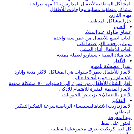
المشاكل المنطقية لأطفال المدارس - 11 مهمة براعة
مشاكل منطقية مسلية مع إجابات للأطفال
مهام التاريخ
حل المشاكل المنطقية
ألعاب
عشاق طاولة عيد الميلاد
العاب اصبع للأطفال من عمر سنة واحدة
سيناريو حفلة القراصنة الكبار
العاب للأطفال أثناء المشي
عيد ميلاد القطة - سيناريو لعطلة ممتعة
الألغاز
أسرار مضحكة للمهام
الألغاز للأطفال بعمر 5 سنوات هي المشاكل الأكثر متعة وإثارة
للاهتمام من جميع أنحاء العالم
ألغاز الشتاء للأطفال من عمر 7 إلى 8 سنوات - 30 مشكلة ممتعة
الألغاز القديمة المثيرة للاهتمام للأذكى
الألغاز باللغة الإنجليزية عن الحيوانات
التفكير
الألغاز
تدريب الانتباه
الفسيفساء الرياضية
سرعة التفكير
التفكير
المنطقي
يوم المعرفة
العثور على نمط
كل لعبة كريكيت تعرف مجموعتك القطبية