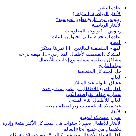
إعادة النشر
الألغاز الرياضية (المؤلف)
ريبوس عن "تاريخ تطور الحوسبة"
الألغاز الرياضية
ريبوس "تكنولوجيا المعلومات"
إعادة استخدام عالم الحيوان والنبات
المهام
المهام المنطقية للبالغين - 14 تمرينًا مبتكرًا
المشاكل المنطقية لأطفال المدارس - 11 مهمة براعة
مشاكل منطقية مسلية مع إجابات للأطفال
مهام التاريخ
حل المشاكل المنطقية
ألعاب
عشاق طاولة عيد الميلاد
العاب اصبع للأطفال من عمر سنة واحدة
سيناريو حفلة القراصنة الكبار
العاب للأطفال أثناء المشي
عيد ميلاد القطة - سيناريو لعطلة ممتعة
الألغاز
أسرار مضحكة للمهام
الألغاز للأطفال بعمر 5 سنوات هي المشاكل الأكثر متعة وإثارة
للاهتمام من جميع أنحاء العالم
ألغاز الشتاء للأطفال من عمر 7 إلى 8 سنوات - 30 مشكلة