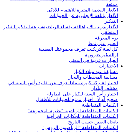
ممتعة
الألغاز القديمة المثيرة للاهتمام للأذكى
الألغاز باللغة الإنجليزية عن الحيوانات
التفكير
الألغاز
تدريب الانتباه
الفسيفساء الرياضية
سرعة التفكير
التفكير
المنطقي
يوم المعرفة
العثور على نمط
كل لعبة كريكيت تعرف مجموعتك القطبية
إزالة غير ضرورية
العبارات قريبة في المعنى
الاختبارات
مسابقة عيد ميلاد الكبار
مسابقة المحيطات والبحار
اختبار لشركة كبيرة - ماذا تعرف عن تقاليد رأس السنة في
مختلف البلدان
اختبار رأس السنة للكبار على الطاولة
صحيح أم لا - اختبار ممتع للحيوانات للأطفال
الكلمات المتقاطعة
الكلمات المتقاطعة الرياضية "نظرية المجموعة"
الكلمات المتقاطعة للحكايات الخرافية
باتجاه الصين حسب التاريخ
الكلمات المتقاطعة "الرياضيون الروس"