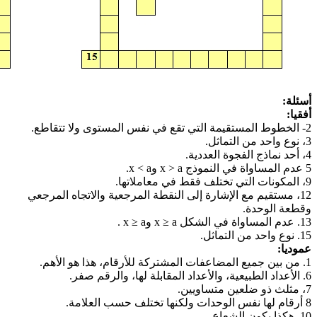
أسئلة:
أفقيا:
2- الخطوط المستقيمة التي تقع في نفس المستوى ولا تتقاطع.
3، نوع واحد من التماثل.
4، أحد نماذج الفجوة العددية.
5 عدم المساواة في النموذج x > a وx < a.
9، المكونات التي تختلف فقط في معاملاتها.
12، مستقيم مع الإشارة إلى النقطة المرجعية والاتجاه المرجعي
وقطعة الوحدة.
13. عدم المساواة في الشكل x ≥ a وx ≥ a .
15. نوع واحد من التماثل.
عموديا:
1. من بين جميع المضاعفات المشتركة للأرقام، هذا هو الأهم.
6. الأعداد الطبيعية، والأعداد المقابلة لها، والرقم صفر.
7، مثلث ذو ضلعين متساويين.
8 أرقام لها نفس الوحدات ولكنها تختلف حسب العلامة.
10. هكذا يكون الشعاع.