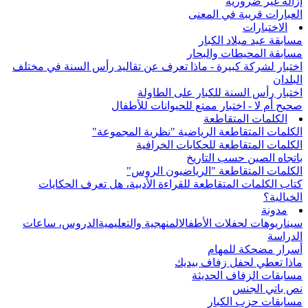
إزالة غير ضرورية
العبارات قريبة في المعنى
الاختبارات
مسابقة عيد ميلاد الكبار
مسابقة المحيطات والبحار
اختبار لشركة كبيرة - ماذا تعرف عن تقاليد رأس السنة في مختلف
البلدان
اختبار رأس السنة للكبار على الطاولة
صحيح أم لا - اختبار ممتع للحيوانات للأطفال
الكلمات المتقاطعة
الكلمات المتقاطعة الرياضية "نظرية المجموعة"
الكلمات المتقاطعة للحكايات الخرافية
باتجاه الصين حسب التاريخ
الكلمات المتقاطعة "الرياضيون الروس"
كتاب الكلمات المتقاطعة للقراءة الأدبية، هل تعرف الحكايات
الخيالية؟
مدونة
سيناريوهات لحفلات الأطفال
المنهجية والتعليمية
الدروس، ساعات
الدراسة
أسرار مضحكة للمهام
ماذا تعطي لحفل زفاف بيديك
مسابقات الزفاف الحديثة
نص باتي الجنس
مسابقات حزب الكبار