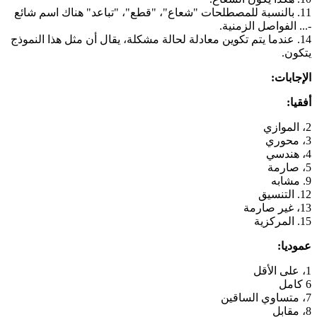
11. بالنسبة للمصطلحات "شعاع"، "قطع"، "تباعد" هناك اسم شائع
-... الفواصل الزمنية.
14. عندما يتم تكوين معادلة لحالة مشكلة، يقال أن مثل هذا النموذج
يتكون.
الإجابات:
أفقيا:
2، الموازي
3، محوري
4، هندسي
5، صارمة
9. مشابه
12. التنسيق
13، غير صارمة
15. المركزية
عموديا:
1، على الأقل
6 كامل
7، متساوي الساقين
8، مقابل