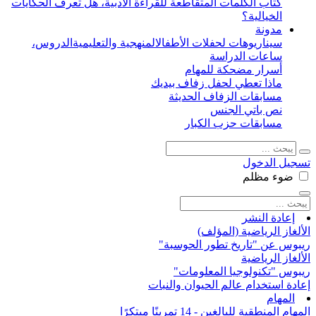
كتاب الكلمات المتقاطعة للقراءة الأدبية، هل تعرف الحكايات
الخيالية؟
مدونة
سيناريوهات لحفلات الأطفال
المنهجية والتعليمية
الدروس،
ساعات الدراسة
أسرار مضحكة للمهام
ماذا تعطي لحفل زفاف بيديك
مسابقات الزفاف الحديثة
نص باتي الجنس
مسابقات حزب الكبار
تسجيل الدخول
ضوء
مظلم
إعادة النشر
الألغاز الرياضية (المؤلف)
ريبوس عن "تاريخ تطور الحوسبة"
الألغاز الرياضية
ريبوس "تكنولوجيا المعلومات"
إعادة استخدام عالم الحيوان والنبات
المهام
المهام المنطقية للبالغين - 14 تمرينًا مبتكرًا