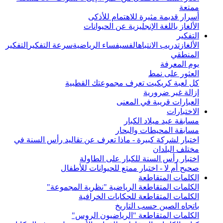
ممتعة
أسرار قديمة مثيرة للاهتمام للأذكى
الألغاز باللغة الإنجليزية عن الحيوانات
التفكير
الألغاز
تدريب الانتباه
الفسيفساء الرياضية
سرعة التفكير
التفكير
المنطقي
يوم المعرفة
العثور على نمط
كل لعبة كريكيت تعرف مجموعتك القطبية
إزالة غير ضرورية
العبارات قريبة في المعنى
الاختبارات
مسابقة عيد ميلاد الكبار
مسابقة المحيطات والبحار
اختبار لشركة كبيرة - ماذا تعرف عن تقاليد رأس السنة في
مختلف البلدان
اختبار رأس السنة للكبار على الطاولة
صحيح أم لا - اختبار ممتع للحيوانات للأطفال
الكلمات المتقاطعة
الكلمات المتقاطعة الرياضية "نظرية المجموعة"
الكلمات المتقاطعة للحكايات الخرافية
باتجاه الصين حسب التاريخ
الكلمات المتقاطعة "الرياضيون الروس"