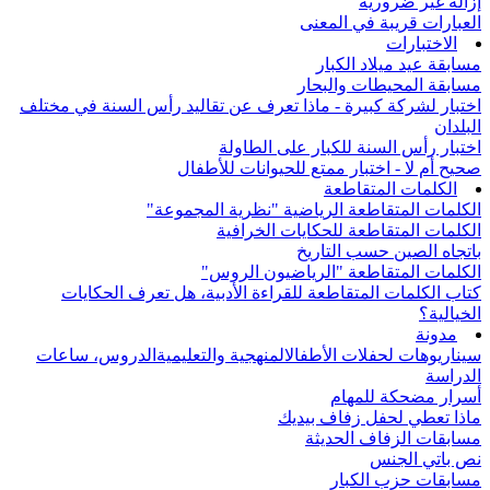
إزالة غير ضرورية
العبارات قريبة في المعنى
الاختبارات
مسابقة عيد ميلاد الكبار
مسابقة المحيطات والبحار
اختبار لشركة كبيرة - ماذا تعرف عن تقاليد رأس السنة في مختلف
البلدان
اختبار رأس السنة للكبار على الطاولة
صحيح أم لا - اختبار ممتع للحيوانات للأطفال
الكلمات المتقاطعة
الكلمات المتقاطعة الرياضية "نظرية المجموعة"
الكلمات المتقاطعة للحكايات الخرافية
باتجاه الصين حسب التاريخ
الكلمات المتقاطعة "الرياضيون الروس"
كتاب الكلمات المتقاطعة للقراءة الأدبية، هل تعرف الحكايات
الخيالية؟
مدونة
سيناريوهات لحفلات الأطفال
المنهجية والتعليمية
الدروس، ساعات
الدراسة
أسرار مضحكة للمهام
ماذا تعطي لحفل زفاف بيديك
مسابقات الزفاف الحديثة
نص باتي الجنس
مسابقات حزب الكبار