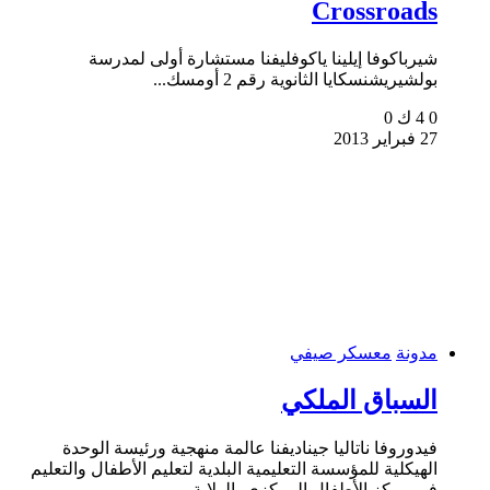
Crossroads
شيرباكوفا إيلينا ياكوفليفنا مستشارة أولى لمدرسة
بولشيريشنسكايا الثانوية رقم 2 أومسك...
0
4 ك
0
27 فبراير 2013
مدونة
معسكر صيفي
السباق الملكي
فيدوروفا ناتاليا جيناديفنا عالمة منهجية ورئيسة الوحدة
الهيكلية للمؤسسة التعليمية البلدية لتعليم الأطفال والتعليم
في مركز الأطفال المركزي بالولاية..