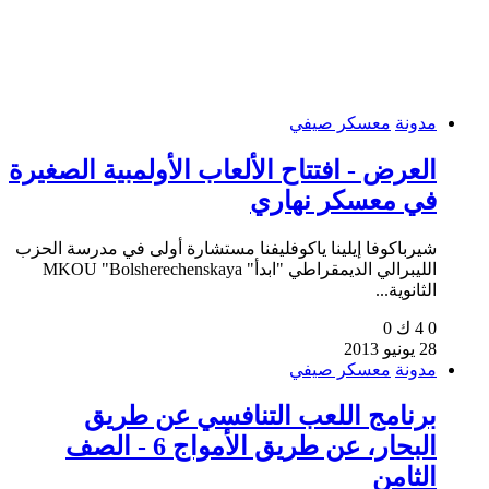
مدونة
معسكر صيفي
العرض - افتتاح الألعاب الأولمبية الصغيرة
في معسكر نهاري
شيرباكوفا إيلينا ياكوفليفنا مستشارة أولى في مدرسة الحزب
الليبرالي الديمقراطي "ابدأ" MKOU "Bolsherechenskaya
الثانوية...
0
4 ك
0
28 يونيو 2013
مدونة
معسكر صيفي
برنامج اللعب التنافسي عن طريق
البحار، عن طريق الأمواج 6 - الصف
الثامن