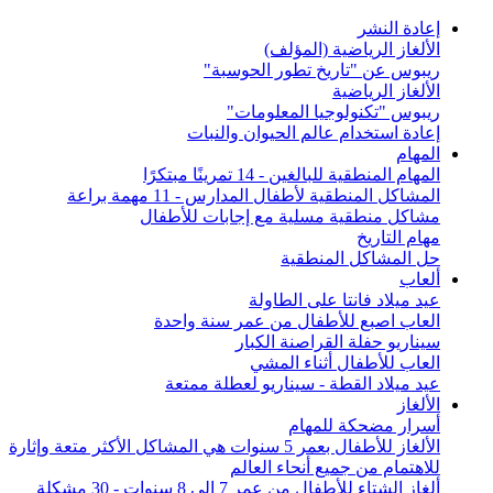
إعادة النشر
الألغاز الرياضية (المؤلف)
ريبوس عن "تاريخ تطور الحوسبة"
الألغاز الرياضية
ريبوس "تكنولوجيا المعلومات"
إعادة استخدام عالم الحيوان والنبات
المهام
المهام المنطقية للبالغين - 14 تمرينًا مبتكرًا
المشاكل المنطقية لأطفال المدارس - 11 مهمة براعة
مشاكل منطقية مسلية مع إجابات للأطفال
مهام التاريخ
حل المشاكل المنطقية
ألعاب
عيد ميلاد فانتا على الطاولة
العاب اصبع للأطفال من عمر سنة واحدة
سيناريو حفلة القراصنة الكبار
العاب للأطفال أثناء المشي
عيد ميلاد القطة - سيناريو لعطلة ممتعة
الألغاز
أسرار مضحكة للمهام
الألغاز للأطفال بعمر 5 سنوات هي المشاكل الأكثر متعة وإثارة
للاهتمام من جميع أنحاء العالم
ألغاز الشتاء للأطفال من عمر 7 إلى 8 سنوات - 30 مشكلة