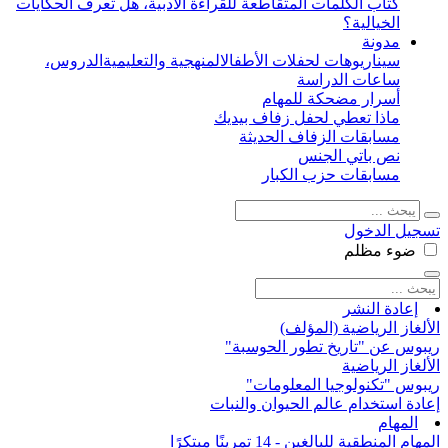
كتاب الكلمات المتقاطعة للقراءة الأدبية، هل تعرف الحكايات
الخيالية؟
مدونة
سيناريوهات لحفلات الأطفال
المنهجية والتعليمية
الدروس،
ساعات الدراسة
أسرار مضحكة للمهام
ماذا تعطي لحفل زفاف بيديك
مسابقات الزفاف الحديثة
نص باتي الجنس
مسابقات حزب الكبار
تسجيل الدخول
ضوء
مظلم
إعادة النشر
الألغاز الرياضية (المؤلف)
ريبوس عن "تاريخ تطور الحوسبة"
الألغاز الرياضية
ريبوس "تكنولوجيا المعلومات"
إعادة استخدام عالم الحيوان والنبات
المهام
المهام المنطقية للبالغين - 14 تمرينًا مبتكرًا