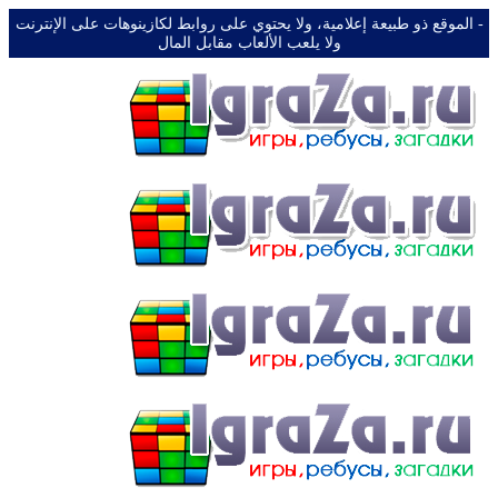
-️ الموقع ذو طبيعة إعلامية، ولا يحتوي على روابط لكازينوهات على الإنترنت
ولا يلعب الألعاب مقابل المال