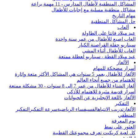
المشاكل المنطقية لأطفال المدارس - 11 مهمة براعة
مشاكل منطقية مسلية مع إجابات للأطفال
مهام التاريخ
حل المشاكل المنطقية
ألعاب
عيد ميلاد فانتا على الطاولة
العاب اصبع للأطفال من عمر سنة واحدة
سيناريو حفلة القراصنة الكبار
العاب للأطفال أثناء المشي
عيد ميلاد القطة - سيناريو لعطلة ممتعة
الألغاز
أسرار مضحكة للمهام
الألغاز للأطفال بعمر 5 سنوات هي المشاكل الأكثر متعة وإثارة
للاهتمام من جميع أنحاء العالم
ألغاز الشتاء للأطفال من عمر 7 إلى 8 سنوات - 30 مشكلة ممتعة
أسرار قديمة مثيرة للاهتمام للأذكى
الألغاز باللغة الإنجليزية عن الحيوانات
التفكير
الألغاز
تدريب الانتباه
الفسيفساء الرياضية
سرعة التفكير
التفكير
المنطقي
يوم المعرفة
العثور على نمط
كل لعبة كريكيت تعرف مجموعتك القطبية