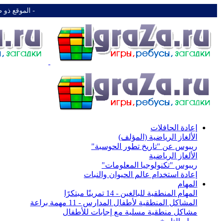
-️ الموقع ذو 
إعادة الحافلات
الألغاز الرياضية (المؤلف)
ريبوس عن "تاريخ تطور الحوسبة"
الألغاز الرياضية
ريبوس "تكنولوجيا المعلومات"
إعادة استخدام عالم الحيوان والنبات
المهام
المهام المنطقية للبالغين - 14 تمرينًا مبتكرًا
المشاكل المنطقية لأطفال المدارس - 11 مهمة براعة
مشاكل منطقية مسلية مع إجابات للأطفال