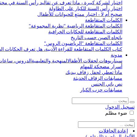
اختبار لشركة كبيرة - ماذا تعرف عن تقاليد رأس السنة في مختل
اختبار رأس السنة للكبار على الطاولة
صحيح أم لا - اختبار ممتع للحيوانات للأطفال
الكلمات المتقاطعة
الكلمات المتقاطعة الرياضية "نظرية المجموعة"
الكلمات المتقاطعة للحكايات الخرافية
باتجاه الصين حسب التاريخ
الكلمات المتقاطعة "الرياضيون الروس"
كتاب الكلمات المتقاطعة للقراءة الأدبية، هل تعرف الحكايات الخ
مدونة
سيناريوهات لحفلات الأطفال
المنهجية والتعليمية
الدروس، ساعات 
أسرار مضحكة للمهام
ماذا تعطي لحفل زفاف بيديك
مسابقات الزفاف الحديثة
نص باتي الجنس
مسابقات حزب الكبار
تسجيل الدخول
ضوء
مظلم
إعادة الحافلات
الألغاز الرياضية (المؤلف)