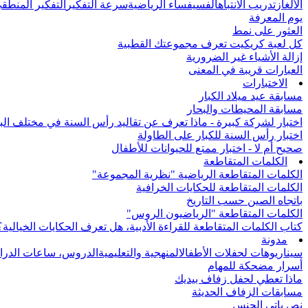
الألغاز
تدريب الانتباه
الفسيفساء الرياضية
سرعة التفكير
التفكير المنطق
يوم المعرفة
العثور على نمط
كل لعبة كريكيت تعرف مجموعتك القطبية
إزالة الأشياء غير الضرورية
العبارات قريبة في المعنى
الاختبارات
مسابقة عيد ميلاد الكبار
مسابقة المحيطات والبحار
اختبار لشركة كبيرة - ماذا تعرف عن تقاليد رأس السنة في مختلف الب
اختبار رأس السنة للكبار على الطاولة
صحيح أم لا - اختبار ممتع للحيوانات للأطفال
الكلمات المتقاطعة
الكلمات المتقاطعة الرياضية "نظرية المجموعة"
الكلمات المتقاطعة للحكايات الخرافية
باتجاه الصين حسب التاريخ
الكلمات المتقاطعة "الرياضيون الروس"
كتاب الكلمات المتقاطعة للقراءة الأدبية، هل تعرف الحكايات الخيالية؟
مدونة
سيناريوهات لحفلات الأطفال
المنهجية والتعليمية
الدروس، ساعات الدرا
أسرار مضحكة للمهام
ماذا تعطي لحفل زفاف بيديك
مسابقات الزفاف الحديثة
نص باتي الجنس