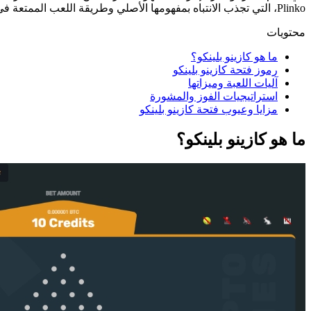
Plinko، التي تجذب الانتباه بمفهومها الأصلي وطريقة اللعب الممتعة في هذه المراجعة، سنلقي نظرة فاحصة على الفتحة وننظر إلى رموزها ونحاول فهم كيف يفوز كازينو Plinko بقلوب اللاعبين.
محتويات
ما هو كازينو بلينكو؟
رموز فتحة كازينو بلينكو
آليات اللعبة وميزاتها
استراتيجيات الفوز والمشورة
مزايا وعيوب فتحة كازينو بلينكو
ما هو كازينو بلينكو؟