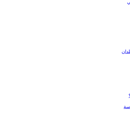
ي
لدان
سة