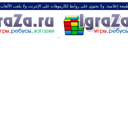
طبيعة إعلامية، ولا يحتوي على روابط لكازينوهات على الإنترنت ولا يلعب الألعاب