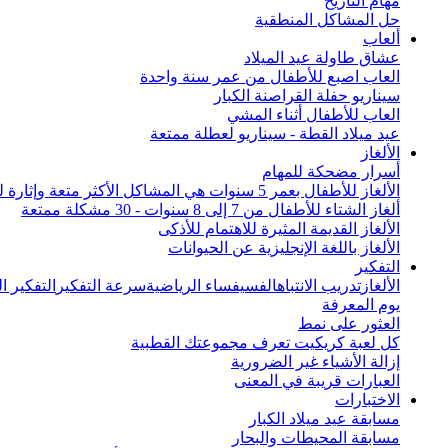
مهام التاريخ
حل المشاكل المنطقية
ألعاب
عشاق طاولة عيد الميلاد
العاب اصبع للأطفال من عمر سنة واحدة
سيناريو حفلة القراصنة الكبار
العاب للأطفال أثناء المشي
عيد ميلاد القطة - سيناريو لعطلة ممتعة
الألغاز
أسرار مضحكة للمهام
الألغاز للأطفال بعمر 5 سنوات هي المشاكل الأكثر متعة وإثارة للاهتمام من جميع أنحاء العالم
ألغاز الشتاء للأطفال من 7 إلى 8 سنوات - 30 مشكلة ممتعة
الألغاز القديمة المثيرة للاهتمام للأذكى
الألغاز باللغة الإنجليزية عن الحيوانات
التفكير
الألغاز
تدريب الانتباه
الفسيفساء الرياضية
سرعة التفكير
التفكير 
يوم المعرفة
العثور على نمط
كل لعبة كريكيت تعرف مجموعتك القطبية
إزالة الأشياء غير الضرورية
العبارات قريبة في المعنى
الاختبارات
مسابقة عيد ميلاد الكبار
مسابقة المحيطات والبحار