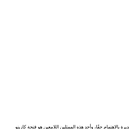
ة بالاهتمام حقًا، وأحد هذه الممثلين اللامعين هو فتحة كازينو