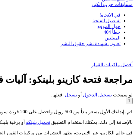
مسابقات حزب الكبار
في الاتجاه!
تفاصيل الفتحة
حول الموقع
خطأ 404
المعلنين
تعاون. شهادة نشر حقوق النشر
أفضل ماكينات القمار
مراجعة فتحة كازينو بلينكو: آليات 
لو سمحت
تسجيل الدخول
أو
يسجل
افعلها.
1
قم بإيداعك الأول بسعر يبدأ من 500 روبل واحصل على 200 فرنك سويسري في فتحة Plinko المفضلة لديك. اللعبة متاحة بعد الإيداع.
بالإضافة إلى ذلك، يمكنك استخدام التطبيق
تحميل بلينكو
أو برقية بلينك
في عالم الكازينو عبر الإنترنت، تظهر العشرات من ماكينات القمار الجدي