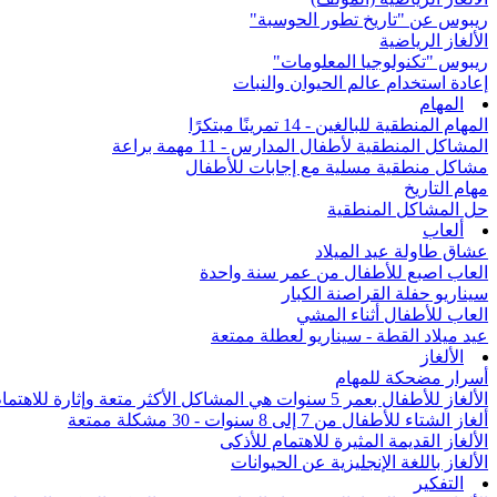
ريبوس عن "تاريخ تطور الحوسبة"
الألغاز الرياضية
ريبوس "تكنولوجيا المعلومات"
إعادة استخدام عالم الحيوان والنبات
المهام
المهام المنطقية للبالغين - 14 تمرينًا مبتكرًا
المشاكل المنطقية لأطفال المدارس - 11 مهمة براعة
مشاكل منطقية مسلية مع إجابات للأطفال
مهام التاريخ
حل المشاكل المنطقية
ألعاب
عشاق طاولة عيد الميلاد
العاب اصبع للأطفال من عمر سنة واحدة
سيناريو حفلة القراصنة الكبار
العاب للأطفال أثناء المشي
عيد ميلاد القطة - سيناريو لعطلة ممتعة
الألغاز
أسرار مضحكة للمهام
الألغاز للأطفال بعمر 5 سنوات هي المشاكل الأكثر متعة وإثارة للاهتمام من جميع أنحاء العالم
ألغاز الشتاء للأطفال من 7 إلى 8 سنوات - 30 مشكلة ممتعة
الألغاز القديمة المثيرة للاهتمام للأذكى
الألغاز باللغة الإنجليزية عن الحيوانات
التفكير