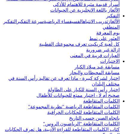
أسرار قديمة مثيرة للاهتمام للأذكى
الألغاز باللغة الإنجليزية عن الحيوانات
التفكير
الألغاز
تدريب الانتباه
الفسيفساء الرياضية
سرعة التفكير
التفكير
المنطقي
يوم المعرفة
العثور على نمط
كل لعبة كريكيت تعرف مجموعتك القطبية
إزالة غير ضرورية
العبارات قريبة في المعنى
الاختبارات
مسابقة عيد ميلاد الكبار
مسابقة المحيطات والبحار
اختبار لشركة كبيرة - ماذا تعرف عن تقاليد رأس السنة في
مختلف البلدان
اختبار رأس السنة للكبار على الطاولة
صحيح أم لا - اختبار ممتع للحيوانات للأطفال
الكلمات المتقاطعة
الكلمات المتقاطعة الرياضية "نظرية المجموعة"
الكلمات المتقاطعة للحكايات الخرافية
باتجاه الصين حسب التاريخ
الكلمات المتقاطعة "الرياضيون الروس"
كتاب الكلمات المتقاطعة للقراءة الأدبية، هل تعرف الحكايات