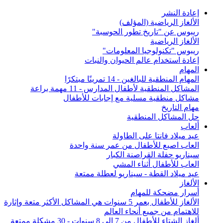
إعادة النشر
الألغاز الرياضية (المؤلف)
ريبوس عن "تاريخ تطور الحوسبة"
الألغاز الرياضية
ريبوس "تكنولوجيا المعلومات"
إعادة استخدام عالم الحيوان والنبات
المهام
المهام المنطقية للبالغين - 14 تمرينًا مبتكرًا
المشاكل المنطقية لأطفال المدارس - 11 مهمة براعة
مشاكل منطقية مسلية مع إجابات للأطفال
مهام التاريخ
حل المشاكل المنطقية
ألعاب
عيد ميلاد فانتا على الطاولة
العاب اصبع للأطفال من عمر سنة واحدة
سيناريو حفلة القراصنة الكبار
العاب للأطفال أثناء المشي
عيد ميلاد القطة - سيناريو لعطلة ممتعة
الألغاز
أسرار مضحكة للمهام
الألغاز للأطفال بعمر 5 سنوات هي المشاكل الأكثر متعة وإثارة
للاهتمام من جميع أنحاء العالم
ألغاز الشتاء للأطفال من 7 إلى 8 سنوات - 30 مشكلة ممتعة