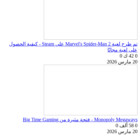
تم طرح لعبة Marvel's Spider-Man 2 على Steam - كيفية الحصول
على لعبة مجانًا
0
42 ك
0
20 مارس 2026
Monopoly Megaways - فتحة مثيرة من Big Time Gaming
0
58 ألف
0
20 مارس 2026