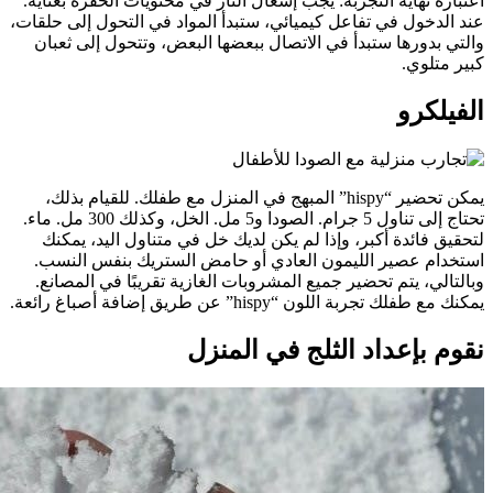
اعتباره نهاية التجربة: يجب إشعال النار في محتويات الحفرة بعناية.
عند الدخول في تفاعل كيميائي، ستبدأ المواد في التحول إلى حلقات،
والتي بدورها ستبدأ في الاتصال ببعضها البعض، وتتحول إلى ثعبان
كبير متلوي.
الفيلكرو
يمكن تحضير “hispy” المبهج في المنزل مع طفلك. للقيام بذلك،
تحتاج إلى تناول 5 جرام. الصودا و5 مل. الخل، وكذلك 300 مل. ماء.
لتحقيق فائدة أكبر، وإذا لم يكن لديك خل في متناول اليد، يمكنك
استخدام عصير الليمون العادي أو حامض الستريك بنفس النسب.
وبالتالي، يتم تحضير جميع المشروبات الغازية تقريبًا في المصانع.
يمكنك مع طفلك تجربة اللون “hispy” عن طريق إضافة أصباغ رائعة.
نقوم بإعداد الثلج في المنزل