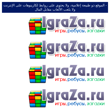
-️ الموقع ذو طبيعة إعلامية، ولا يحتوي على روابط لكازينوهات على الإنترنت
ولا يلعب الألعاب مقابل المال