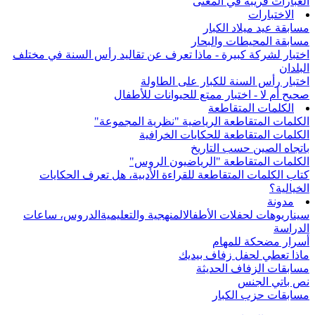
العبارات قريبة في المعنى
الاختبارات
مسابقة عيد ميلاد الكبار
مسابقة المحيطات والبحار
اختبار لشركة كبيرة - ماذا تعرف عن تقاليد رأس السنة في مختلف
البلدان
اختبار رأس السنة للكبار على الطاولة
صحيح أم لا - اختبار ممتع للحيوانات للأطفال
الكلمات المتقاطعة
الكلمات المتقاطعة الرياضية "نظرية المجموعة"
الكلمات المتقاطعة للحكايات الخرافية
باتجاه الصين حسب التاريخ
الكلمات المتقاطعة "الرياضيون الروس"
كتاب الكلمات المتقاطعة للقراءة الأدبية، هل تعرف الحكايات
الخيالية؟
مدونة
سيناريوهات لحفلات الأطفال
المنهجية والتعليمية
الدروس، ساعات
الدراسة
أسرار مضحكة للمهام
ماذا تعطي لحفل زفاف بيديك
مسابقات الزفاف الحديثة
نص باتي الجنس
مسابقات حزب الكبار