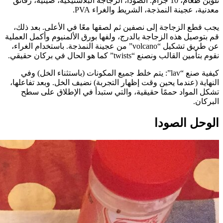
تلوين طعام، 10 جرام. الصودا، الزجاجة البلاستيكية، صينية، رقائق
معدنية، عجينة النمذجة، الشريط والغراء PVA.
يجب قطع الزجاجة إلى نصفين ثم لصقها معًا في الأعلى. بعد ذلك،
قم بتوصيل هذه الزجاجة بالدرج، ولفها بورق الألمنيوم وأكمل العملية
عن طريق تشكيل “volcano” من عجينة النمذجة. باستخدام الغراء،
نقوم بتأمين القالب ونصنع “twists” كما هو الحال في بركان حقيقي.
كيفية صنع “lav”: يتم خلط جميع المكونات (باستثناء الخل) وفي
النهاية (عندما يحين وقت إظهار التجربة) نضيف الخل. وبعد تفاعلها،
تشكل المواد حممًا حقيقية، والتي ستبدأ في الإطلاق على سطح
البركان.
الوحل الصودا