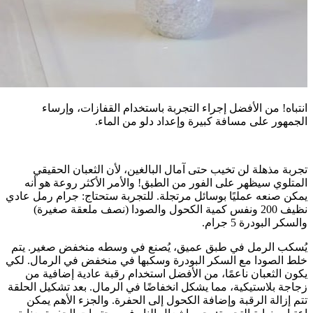
انتباه! من الأفضل إجراء التجربة باستخدام القفازات، وإرساء
الجمهور على مسافة كبيرة وإعداد دلو من الماء.
تجربة مذهلة لن تخيب حتى آمال البالغين، لأن الثعبان الحقيقي
المتلوي سيظهر على الفور من الطبق! والأمر الأكثر روعة هو أنه
يمكن صنعه عمليًا بوسائل مرتجلة. للتجربة ستحتاج: جرام رمل عادي
نظيف 200 ونفس كمية الكحول والصودا (نصف ملعقة صغيرة)
والسكر البودرة 5 جرام.
يُسكب الرمل في طبق عميق، يُصنع في وسطه منخفض صغير. يتم
خلط الصودا مع السكر البودرة وسكبها في منخفض في الرمال. لكي
يكون الثعبان ناعمًا، من الأفضل استخدام رقبة عادية إضافية من
زجاجة بلاستيكية، مما يشكل انخفاضًا في الرمال. بعد تشكيل الحلقة
تتم إزالة الرقبة وإضافة الكحول إلى الحفرة. والجزء الأهم يمكن