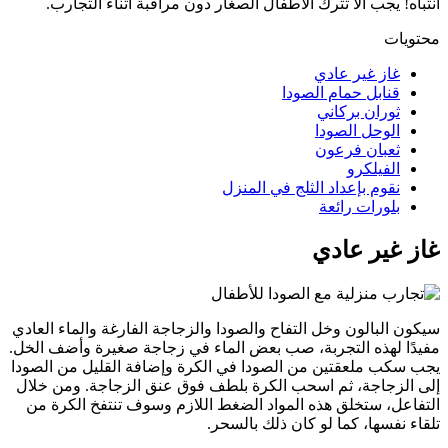
انتباه! يجب ألا تترك الأطفال الصغار دون مراقبة أثناء التجارب.
محتويات
غاز غير عادي
قنابل حمام الصودا
ثوران بركاني
الوحل الصودا
ثعبان فرعون
الفيلكرو
نقوم بإعداد الثلج في المنزل
بلورات رائعة
غاز غير عادي
سيكون البالون وخل التفاح والصودا والزجاجة الفارغة والماء العادي
مفيدًا لهذه التجربة، صب بعض الماء في زجاجة صغيرة وأضف الخل.
يجب سكب ملعقتين من الصودا في الكرة وإضافة القليل من الصودا
إلى الزجاجة، ثم اسحب الكرة بلطف فوق عنق الزجاجة. ومن خلال
التفاعل، ستخلق هذه المواد الضغط اللازم وسوف تنتفخ الكرة من
تلقاء نفسها، كما لو كان ذلك بالسحر.