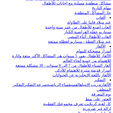
مشاكل منطقية مسلية مع إجابات للأطفال
مهام التاريخ
حل المشاكل المنطقية
ألعاب
عيد ميلاد فانتا على الطاولة
العاب اصبع للأطفال من عمر سنة واحدة
سيناريو حفلة القراصنة الكبار
العاب للأطفال أثناء المشي
عيد ميلاد القطة - سيناريو لعطلة ممتعة
الألغاز
أسرار مضحكة للمهام
الألغاز للأطفال بعمر 5 سنوات هي المشاكل الأكثر متعة وإثارة
للاهتمام من جميع أنحاء العالم
ألغاز الشتاء للأطفال من 7 إلى 8 سنوات - 30 مشكلة ممتعة
أسرار قديمة مثيرة للاهتمام للأذكى
الألغاز باللغة الإنجليزية عن الحيوانات
التفكير
الألغاز
تدريب الانتباه
الفسيفساء الرياضية
سرعة التفكير
التفكير
المنطقي
يوم المعرفة
العثور على نمط
كل لعبة كريكيت تعرف مجموعتك القطبية
إزالة غير ضرورية