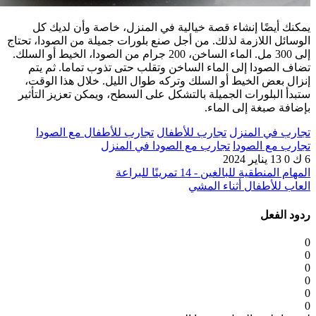
يمكنك أيضًا إنشاء قصة خيالية في المنزل، خاصة وأن لديك كل
الوسائل اللازمة لذلك. من أجل صنع بلورات جميلة من الصودا، تحتاج
إلى 300 مل. الماء الساخن، 200 جرام من الصودا، الخيط أو السلك.
تضاف الصودا إلى الماء الساخن وتقلب حتى تذوب تماما. ثم يتم
إنزال بعض الخيط أو السلك وتركه طوال الليل. خلال هذا الوقت،
ستبدأ البلورات الجميلة بالتشكل على السطح، ويمكن تعزيز التأثير
بإضافة صبغة إلى الماء.
تجارب في المنزل
تجارب للأطفال
تجارب للأطفال مع الصودا
تجارب مع الصودا
تجارب مع الصودا في المنزل
6 ك
0
13 يناير 2024
المهام المنطقية للبالغين - 14 تمرينًا للبراعة
العاب للأطفال أثناء المشي
ردود الفعل
0
0
0
0
0
0