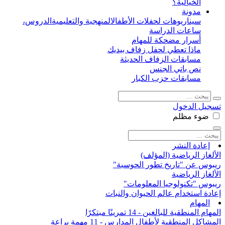
الخيالية؟
مدونة
سيناريوهات لحفلات الأطفال
المنهجية والتعليمية
الدروس،
ساعات الدراسة
أسرار مضحكة للمهام
ماذا تعطي لحفل زفاف بيديك
مسابقات الزفاف الحديثة
نص باتي الجنس
مسابقات حزب الكبار
تسجيل الدخول
ضوء
مظلم
إعادة النشر
الألغاز الرياضية (المؤلف)
ريبوس عن "تاريخ تطور الحوسبة"
الألغاز الرياضية
ريبوس "تكنولوجيا المعلومات"
إعادة استخدام عالم الحيوان والنبات
المهام
المهام المنطقية للبالغين - 14 تمرينًا مبتكرًا
المشاكل المنطقية لأطفال المدارس - 11 مهمة براعة