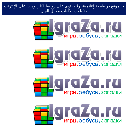
-️ الموقع ذو طبيعة إعلامية، ولا يحتوي على روابط لكازينوهات على الإنترنت
ولا يلعب الألعاب مقابل المال