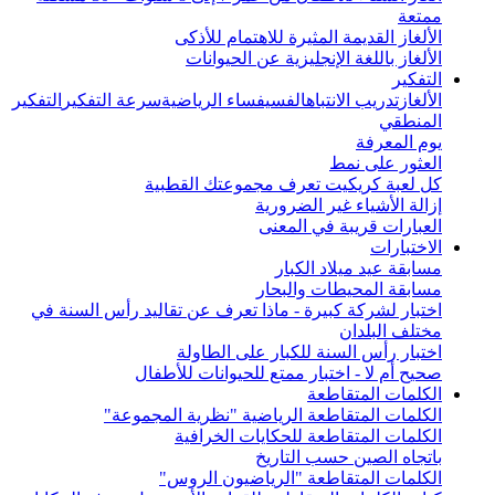
ممتعة
الألغاز القديمة المثيرة للاهتمام للأذكى
الألغاز باللغة الإنجليزية عن الحيوانات
التفكير
الألغاز
تدريب الانتباه
الفسيفساء الرياضية
سرعة التفكير
التفكير
المنطقي
يوم المعرفة
العثور على نمط
كل لعبة كريكيت تعرف مجموعتك القطبية
إزالة الأشياء غير الضرورية
العبارات قريبة في المعنى
الاختبارات
مسابقة عيد ميلاد الكبار
مسابقة المحيطات والبحار
اختبار لشركة كبيرة - ماذا تعرف عن تقاليد رأس السنة في
مختلف البلدان
اختبار رأس السنة للكبار على الطاولة
صحيح أم لا - اختبار ممتع للحيوانات للأطفال
الكلمات المتقاطعة
الكلمات المتقاطعة الرياضية "نظرية المجموعة"
الكلمات المتقاطعة للحكايات الخرافية
باتجاه الصين حسب التاريخ
الكلمات المتقاطعة "الرياضيون الروس"