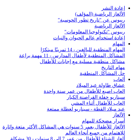
إعادة النشر
الألغاز الرياضية (المؤلف)
ريبوس عن "تاريخ تطور الحوسبة"
الألغاز الرياضية
ريبوس "تكنولوجيا المعلومات"
إعادة استخدام عالم الحيوان والنبات
المهام
المهام المنطقية للبالغين - 14 تمرينًا مبتكرًا
المشاكل المنطقية لأطفال المدارس - 11 مهمة براعة
مشاكل منطقية مسلية مع إجابات للأطفال
مهام التاريخ
حل المشاكل المنطقية
ألعاب
عشاق طاولة عيد الميلاد
العاب اصبع للأطفال من عمر سنة واحدة
سيناريو حفلة القراصنة الكبار
العاب للأطفال أثناء المشي
عيد ميلاد القطة - سيناريو لعطلة ممتعة
الألغاز
أسرار مضحكة للمهام
الألغاز للأطفال بعمر 5 سنوات هي المشاكل الأكثر متعة وإثارة
للاهتمام من جميع أنحاء العالم
ألغاز الشتاء للأطفال من عمر 7 إلى 8 سنوات - 30 مشكلة