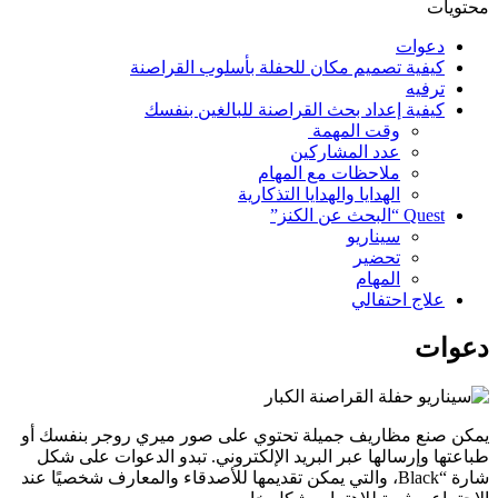
محتويات
دعوات
كيفية تصميم مكان للحفلة بأسلوب القراصنة
ترفيه
كيفية إعداد بحث القراصنة للبالغين بنفسك
وقت المهمة
عدد المشاركين
ملاحظات مع المهام
الهدايا والهدايا التذكارية
Quest “البحث عن الكنز”
سيناريو
تحضير
المهام
علاج احتفالي
دعوات
يمكن صنع مظاريف جميلة تحتوي على صور ميري روجر بنفسك أو
طباعتها وإرسالها عبر البريد الإلكتروني. تبدو الدعوات على شكل
شارة “Black، والتي يمكن تقديمها للأصدقاء والمعارف شخصيًا عند