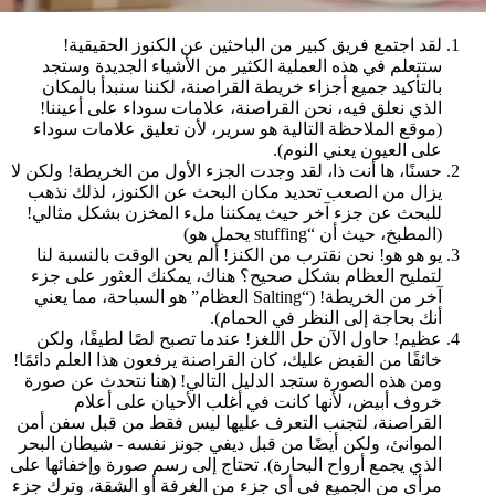
لقد اجتمع فريق كبير من الباحثين عن الكنوز الحقيقية!
ستتعلم في هذه العملية الكثير من الأشياء الجديدة وستجد
بالتأكيد جميع أجزاء خريطة القراصنة، لكننا سنبدأ بالمكان
الذي نعلق فيه، نحن القراصنة، علامات سوداء على أعيننا!
(موقع الملاحظة التالية هو سرير، لأن تعليق علامات سوداء
على العيون يعني النوم).
حسنًا، ها أنت ذا، لقد وجدت الجزء الأول من الخريطة! ولكن لا
يزال من الصعب تحديد مكان البحث عن الكنوز، لذلك نذهب
للبحث عن جزء آخر حيث يمكننا ملء المخزن بشكل مثالي!
(المطبخ، حيث أن “stuffing يحمل هو)
يو هو هو! نحن نقترب من الكنز! ألم يحن الوقت بالنسبة لنا
لتمليح العظام بشكل صحيح؟ هناك، يمكنك العثور على جزء
آخر من الخريطة! (“Salting العظام” هو السباحة، مما يعني
أنك بحاجة إلى النظر في الحمام).
عظيم! حاول الآن حل اللغز! عندما تصبح لصًا لطيفًا، ولكن
خائفًا من القبض عليك، كان القراصنة يرفعون هذا العلم دائمًا!
ومن هذه الصورة ستجد الدليل التالي! (هنا نتحدث عن صورة
خروف أبيض، لأنها كانت في أغلب الأحيان على أعلام
القراصنة، لتجنب التعرف عليها ليس فقط من قبل سفن أمن
الموانئ، ولكن أيضًا من قبل ديفي جونز نفسه - شيطان البحر
الذي يجمع أرواح البحارة). تحتاج إلى رسم صورة وإخفائها على
مرأى من الجميع في أي جزء من الغرفة أو الشقة، وترك جزء