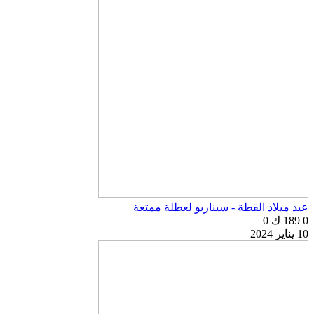
عيد ميلاد القطة - سيناريو لعطلة ممتعة
0
189 ك
0
10 يناير 2024