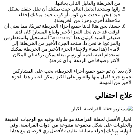
من الخريطة والدليل التالي بجانبها.
رائع! وستجد الدليل التالي حيث يمكنك أن تبلل حلقك بشكل
جيد! (نحن نتحدث عن كوب أو كوب حيث يمكنك إخفاء
ملاحظة أخرى وجزء من الخريطة).
حسنا، نحن هنا! لدينا جميع أجزاء الخريطة تقريبًا، مما يعني أن
الوقت قد حان لحل اللغز الأخير واتباع المسار! كان لدى
صديقي السيد كوتون هذا “accessory” المستحيل والمتغطرس
والمزعج! ها نحن ذا، سنجد الجزء الأخير من الخريطة! إلى
الأمام! (هذا ببغاء ولإخفاء الجزء الأخير من الخريطة يمكنك
استخدام لعبة ناعمة أو رسم ببغاء يمكن تركه في المكان
الأكثر وضوحًا في الردهة أو أي غرفة).
الآن بعد أن تم جمع جميع أجزاء الخريطة، يجب على المشاركين
تجميع جزء كامل منها والعثور على الكنز. يمكن اعتبار هذا الجزء
الأخير من المهمة.
علاج احتفالي
الخيار الأفضل لحفلة القراصنة هو طاولة بوفيه مع الوجبات الخفيفة
والحلويات على شكل مجموعة متنوعة من أدوات القراصنة. وفي
النهاية، يمكنك إجراء مسابقة تقليدية لأفضل زي قرصان مع هدايا