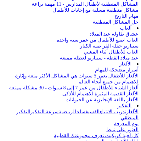
المشاكل المنطقية لأطفال المدارس - 11 مهمة براعة
مشاكل منطقية مسلية مع إجابات للأطفال
مهام التاريخ
حل المشاكل المنطقية
ألعاب
عشاق طاولة عيد الميلاد
العاب اصبع للأطفال من عمر سنة واحدة
سيناريو حفلة القراصنة الكبار
العاب للأطفال أثناء المشي
عيد ميلاد القطة - سيناريو لعطلة ممتعة
الألغاز
أسرار مضحكة للمهام
الألغاز للأطفال بعمر 5 سنوات هي المشاكل الأكثر متعة وإثارة
للاهتمام من جميع أنحاء العالم
ألغاز الشتاء للأطفال من عمر 7 إلى 8 سنوات - 30 مشكلة ممتعة
الألغاز القديمة المثيرة للاهتمام للأذكى
الألغاز باللغة الإنجليزية عن الحيوانات
التفكير
الألغاز
تدريب الانتباه
الفسيفساء الرياضية
سرعة التفكير
التفكير
المنطقي
يوم المعرفة
العثور على نمط
كل لعبة كريكيت تعرف مجموعتك القطبية