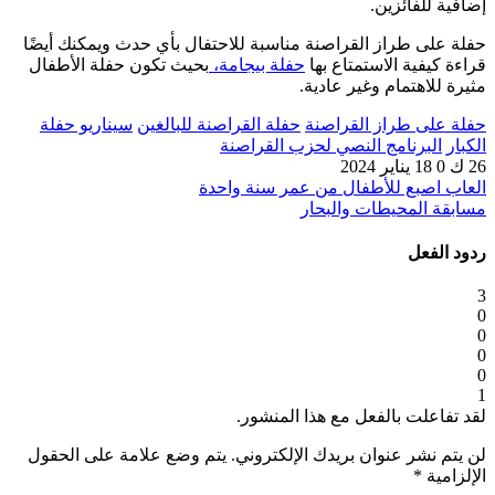
إضافية للفائزين.
حفلة على طراز القراصنة مناسبة للاحتفال بأي حدث ويمكنك أيضًا
قراءة كيفية الاستمتاع بها
حفلة بيجامة،
بحيث تكون حفلة الأطفال
مثيرة للاهتمام وغير عادية.
حفلة على طراز القراصنة
حفلة القراصنة للبالغين
سيناريو حفلة
الكبار
البرنامج النصي لحزب القراصنة
26 ك
0
18 يناير 2024
العاب اصبع للأطفال من عمر سنة واحدة
مسابقة المحيطات والبحار
ردود الفعل
3
0
0
0
0
1
لقد تفاعلت بالفعل مع هذا المنشور.
لن يتم نشر عنوان بريدك الإلكتروني.
يتم وضع علامة على الحقول
الإلزامية
*