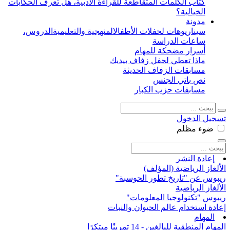
كتاب الكلمات المتقاطعة للقراءة الأدبية، هل تعرف الحكايات
الخيالية؟
مدونة
سيناريوهات لحفلات الأطفال
المنهجية والتعليمية
الدروس،
ساعات الدراسة
أسرار مضحكة للمهام
ماذا تعطي لحفل زفاف بيديك
مسابقات الزفاف الحديثة
نص باتي الجنس
مسابقات حزب الكبار
تسجيل الدخول
ضوء
مظلم
إعادة النشر
الألغاز الرياضية (المؤلف)
ريبوس عن "تاريخ تطور الحوسبة"
الألغاز الرياضية
ريبوس "تكنولوجيا المعلومات"
إعادة استخدام عالم الحيوان والنبات
المهام
المهام المنطقية للبالغين - 14 تمرينًا مبتكرًا