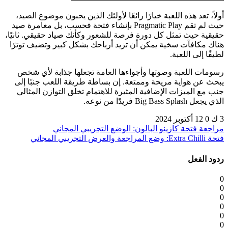
أولاً، تعد هذه اللعبة خيارًا رائعًا لأولئك الذين يحبون موضوع الصيد،
حيث لم تقم Pragmatic Play بإنشاء فتحة فحسب، بل مغامرة صيد
حقيقية حيث تمثل كل دورة فرصة للشعور وكأنك صياد حقيقي. ثانيًا،
هناك مكافآت سخية يمكن أن تزيد أرباحك بشكل كبير وتضيف توترًا
لطيفًا إلى اللعبة.
رسومات اللعبة وصوتها وأجواءها العامة تجعلها جذابة لأي شخص
يبحث عن هواية مريحة وممتعة. إن بساطة طريقة اللعب جنبًا إلى
جنب مع الميزات الإضافية المثيرة للاهتمام تخلق التوازن المثالي
الذي يجعل Big Bass Splash فريدًا من نوعه.
3 ك
0
12 أكتوبر 2024
مراجعة فتحة كازينو البالون: الوضع التجريبي المجاني
فتحة Extra Chilli: وضع المراجعة والعرض التجريبي المجاني
ردود الفعل
0
0
0
0
0
0