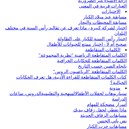
إزالة الأشياء غير الضرورية
العبارات قريبة في المعنى
الاختبارات
مسابقة عيد ميلاد الكبار
مسابقة المحيطات والبحار
اختبار لشركة كبيرة - ماذا تعرف عن تقاليد رأس السنة في مختلف
البلدان
اختبار رأس السنة للكبار على الطاولة
صحيح أم لا - اختبار ممتع للحيوانات للأطفال
الكلمات المتقاطعة
الكلمات المتقاطعة الرياضية "نظرية المجموعة"
الكلمات المتقاطعة للحكايات الخرافية
باتجاه الصين حسب التاريخ
الكلمات المتقاطعة "الرياضيون الروس"
كتاب الكلمات المتقاطعة للقراءة الأدبية، هل تعرف الحكايات
الخيالية؟
مدونة
سيناريوهات لحفلات الأطفال
المنهجية والتعليمية
الدروس، ساعات
الدراسة
أسرار مضحكة للمهام
ماذا تعطي لحفل زفاف بيديك
مسابقات الزفاف الحديثة
نص باتي الجنس
مسابقات حزب الكبار