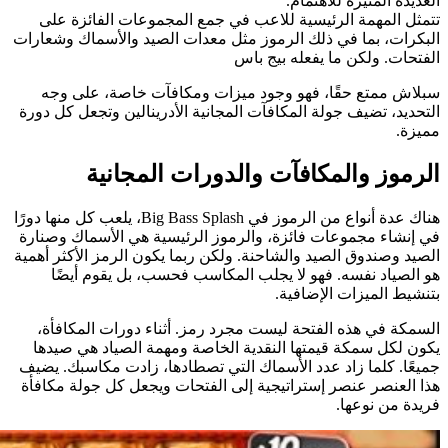
العديدة المثيرة للاهتمام.
تتمثل المهمة الرئيسية للاعب في جمع المجموعات الفائزة على
البكرات، بما في ذلك الرموز مثل معدات الصيد والأسماك وشعارات
الفتحات. ولكن ما يفعله بيج باس
سبلاش ممتع حقًا، فهو وجود ميزات ومكافآت خاصة، على وجه
التحديد، تضيف جولة المكافآت المجانية الأدرينالين وتجعل كل دورة
مميزة.
الرموز والمكافآت والدورات المجانية
هناك عدة أنواع من الرموز في Big Bass Splash، يلعب كل منها دورًا
في إنشاء مجموعات فائزة، والرموز الرئيسية هي الأسماك وصنارة
الصيد وصندوق الصيد والشاحنة. ولكن ربما يكون الرمز الأكثر أهمية
هو الصياد نفسه. فهو لا يجلب المكاسب فحسب، بل يقوم أيضًا
بتنشيط الميزات الإضافية.
السمكة في هذه الفتحة ليست مجرد رمز. أثناء دورات المكافأة،
يكون لكل سمكة قيمتها النقدية الخاصة ومهمة الصياد هي صيدها
جميعًا. كلما زاد عدد الأسماك التي تصطادها، زادت مكاسبك. يضيف
هذا العنصر عنصر إستراتيجية إلى الفتحات ويجعل كل جولة مكافأة
فريدة من نوعها.