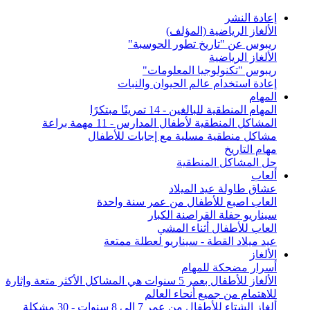
إعادة النشر
الألغاز الرياضية (المؤلف)
ريبوس عن "تاريخ تطور الحوسبة"
الألغاز الرياضية
ريبوس "تكنولوجيا المعلومات"
إعادة استخدام عالم الحيوان والنبات
المهام
المهام المنطقية للبالغين - 14 تمرينًا مبتكرًا
المشاكل المنطقية لأطفال المدارس - 11 مهمة براعة
مشاكل منطقية مسلية مع إجابات للأطفال
مهام التاريخ
حل المشاكل المنطقية
ألعاب
عشاق طاولة عيد الميلاد
العاب اصبع للأطفال من عمر سنة واحدة
سيناريو حفلة القراصنة الكبار
العاب للأطفال أثناء المشي
عيد ميلاد القطة - سيناريو لعطلة ممتعة
الألغاز
أسرار مضحكة للمهام
الألغاز للأطفال بعمر 5 سنوات هي المشاكل الأكثر متعة وإثارة
للاهتمام من جميع أنحاء العالم
ألغاز الشتاء للأطفال من عمر 7 إلى 8 سنوات - 30 مشكلة