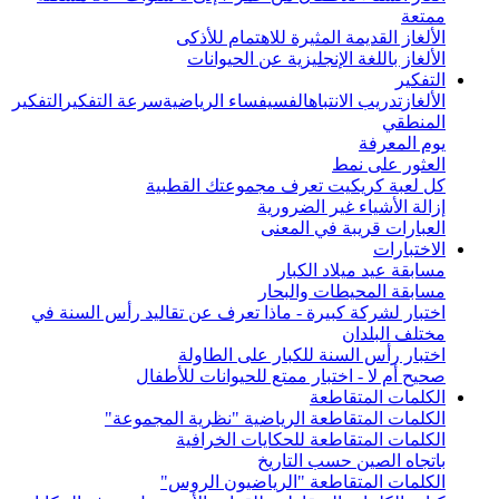
ممتعة
الألغاز القديمة المثيرة للاهتمام للأذكى
الألغاز باللغة الإنجليزية عن الحيوانات
التفكير
الألغاز
تدريب الانتباه
الفسيفساء الرياضية
سرعة التفكير
التفكير
المنطقي
يوم المعرفة
العثور على نمط
كل لعبة كريكيت تعرف مجموعتك القطبية
إزالة الأشياء غير الضرورية
العبارات قريبة في المعنى
الاختبارات
مسابقة عيد ميلاد الكبار
مسابقة المحيطات والبحار
اختبار لشركة كبيرة - ماذا تعرف عن تقاليد رأس السنة في
مختلف البلدان
اختبار رأس السنة للكبار على الطاولة
صحيح أم لا - اختبار ممتع للحيوانات للأطفال
الكلمات المتقاطعة
الكلمات المتقاطعة الرياضية "نظرية المجموعة"
الكلمات المتقاطعة للحكايات الخرافية
باتجاه الصين حسب التاريخ
الكلمات المتقاطعة "الرياضيون الروس"