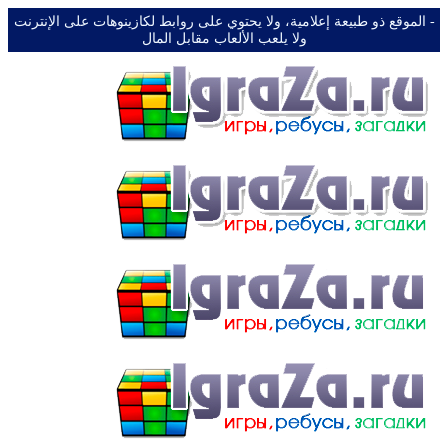
-️ الموقع ذو طبيعة إعلامية، ولا يحتوي على روابط لكازينوهات على الإنترنت
ولا يلعب الألعاب مقابل المال