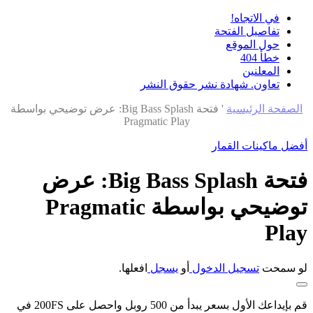
في الاتجاه!
تفاصيل الفتحة
حول الموقع
خطأ 404
المعلنين
تعاون. شهادة نشر حقوق النشر
الصفحة الرئيسية
'
فتحة Big Bass Splash: عرض توضيحي بواسطة
Pragmatic Play
أفضل ماكينات القمار
فتحة Big Bass Splash: عرض
توضيحي بواسطة Pragmatic
Play
لو سمحت
تسجيل الدخول
أو
يسجل
افعلها.
قم بإيداعك الأول بسعر يبدأ من 500 روبل واحصل على 200FS في