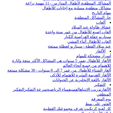
المشاكل المنطقية لأطفال المدارس - 11 مهمة براعة
مشاكل منطقية مسلية مع إجابات للأطفال
مهام التاريخ
حل المشاكل المنطقية
ألعاب
عشاق طاولة عيد الميلاد
العاب اصبع للأطفال من عمر سنة واحدة
سيناريو حفلة القراصنة الكبار
العاب للأطفال أثناء المشي
عيد ميلاد القطة - سيناريو لعطلة ممتعة
الألغاز
أسرار مضحكة للمهام
الألغاز للأطفال بعمر 5 سنوات هي المشاكل الأكثر متعة وإثارة
للاهتمام من جميع أنحاء العالم
ألغاز الشتاء للأطفال من عمر 7 إلى 8 سنوات - 30 مشكلة ممتعة
الألغاز القديمة المثيرة للاهتمام للأذكى
الألغاز باللغة الإنجليزية عن الحيوانات
التفكير
الألغاز
تدريب الانتباه
الفسيفساء الرياضية
سرعة التفكير
التفكير
المنطقي
يوم المعرفة
العثور على نمط
كل لعبة كريكيت تعرف مجموعتك القطبية