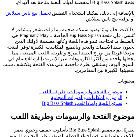
فتحة Big Bass Splash المفضلة لديك. اللعبة متاحة بعد الإيداع.
بالإضافة إلى ذلك، يمكنك استخدام التطبيق
تحميل بيج باس سبلاش
أو برقية بيج باس سبلاش
إذا كنت تحلم يومًا بصيد سمكة ضخمة وما زلت تشعر بمشاعر لا
تُنسى، فإن فتحة Big Bass Splash الخاصة بـ Pragmatic Play هي
بالضبط ما تحتاجه، تبدو هذه اللعبة وكأنها مصممة لأولئك الذين
يحبون صيد الأسماك والبحر وبالطبع المكاسب الكبيرة توفر الفتحة
مزيجًا فريدًا من مزاج الصيد المريح وطريقة اللعب الممتعة، مما
يجعلها واحدة من أكثر الكازينوهات عبر الإنترنت إثارة للاهتمام في
السوق اليوم، وسنلقي نظرة فاحصة على هذه الفتحة ونكتشف سبب
شعبيتها الكبيرة بين المقامرين.
محتويات
موضوع الفتحة والرسومات وطريقة اللعب
الرموز والمكافآت والدورات المجانية
نصائح اللعبة ولماذا تلعب Big Bass Splash
موضوع الفتحة والرسومات وطريقة اللعب
بصريًا، تم تصميم Big Bass Splash بأسلوب خفيف وحيوي يغمر
اللاعب على الفور في أجواء العطلة الصيفية على البحيرة. الرموز