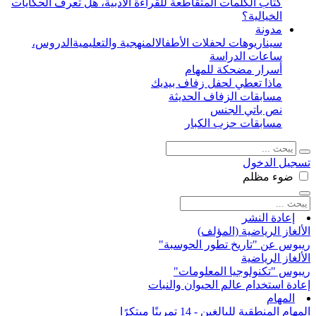
كتاب الكلمات المتقاطعة للقراءة الأدبية، هل تعرف الحكايات
الخيالية؟
مدونة
سيناريوهات لحفلات الأطفال
المنهجية والتعليمية
الدروس،
ساعات الدراسة
أسرار مضحكة للمهام
ماذا تعطي لحفل زفاف بيديك
مسابقات الزفاف الحديثة
نص باتي الجنس
مسابقات حزب الكبار
تسجيل الدخول
ضوء
مظلم
إعادة النشر
الألغاز الرياضية (المؤلف)
ريبوس عن "تاريخ تطور الحوسبة"
الألغاز الرياضية
ريبوس "تكنولوجيا المعلومات"
إعادة استخدام عالم الحيوان والنبات
المهام
المهام المنطقية للبالغين - 14 تمرينًا مبتكرًا