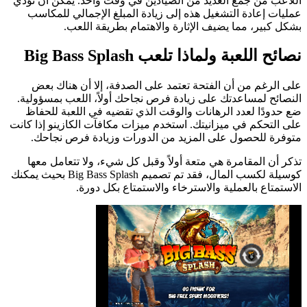
اللاعب من جمع العديد من الصيادين في وقت واحد. يمكن أن تؤدي
عمليات إعادة التشغيل هذه إلى زيادة المبلغ الإجمالي للمكاسب
بشكل كبير، مما يضيف الإثارة والاهتمام بطريقة اللعب.
نصائح اللعبة ولماذا تلعب Big Bass Splash
على الرغم من أن الفتحة تعتمد على الصدفة، إلا أن هناك بعض
النصائح لمساعدتك على زيادة فرص نجاحك أولاً، اللعب بمسؤولية.
ضع حدودًا لعدد الرهانات والوقت الذي تقضيه في اللعبة للحفاظ
على التحكم في ميزانيتك. استخدم ميزات مكافآت الكازينو إذا كانت
متوفرة للحصول على المزيد من الدورات وزيادة فرص نجاحك.
تذكر أن المقامرة هي متعة أولاً وقبل كل شيء، ولا تتعامل معها
كوسيلة لكسب المال، فقد تم تصميم Big Bass Splash بحيث يمكنك
الاستمتاع بالعملية والاسترخاء والاستمتاع بكل دورة.