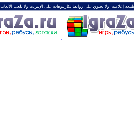
طبيعة إعلامية، ولا يحتوي على روابط لكازينوهات على الإنترنت ولا يلعب الألعاب