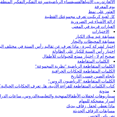
الألغاز
تدريب الانتباه
الفسيفساء الرياضية
سرعة التفكير
التفكير المنطق
يوم المعرفة
العثور على نمط
كل لعبة كريكيت تعرف مجموعتك القطبية
إزالة الأشياء غير الضرورية
العبارات قريبة في المعنى
الاختبارات
مسابقة عيد ميلاد الكبار
مسابقة المحيطات والبحار
اختبار لشركة كبيرة - ماذا تعرف عن تقاليد رأس السنة في مختلف الب
اختبار رأس السنة للكبار على الطاولة
صحيح أم لا - اختبار ممتع للحيوانات للأطفال
الكلمات المتقاطعة
الكلمات المتقاطعة الرياضية "نظرية المجموعة"
الكلمات المتقاطعة للحكايات الخرافية
باتجاه الصين حسب التاريخ
الكلمات المتقاطعة "الرياضيون الروس"
كتاب الكلمات المتقاطعة للقراءة الأدبية، هل تعرف الحكايات الخيالية؟
مدونة
سيناريوهات لحفلات الأطفال
المنهجية والتعليمية
الدروس، ساعات الدرا
أسرار مضحكة للمهام
ماذا تعطي لحفل زفاف بيديك
مسابقات الزفاف الحديثة
نص باتي الجنس