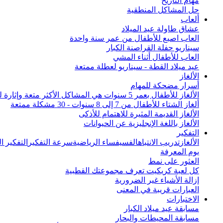
مهام التاريخ
حل المشاكل المنطقية
ألعاب
عشاق طاولة عيد الميلاد
العاب اصبع للأطفال من عمر سنة واحدة
سيناريو حفلة القراصنة الكبار
العاب للأطفال أثناء المشي
عيد ميلاد القطة - سيناريو لعطلة ممتعة
الألغاز
أسرار مضحكة للمهام
الألغاز للأطفال بعمر 5 سنوات هي المشاكل الأكثر متعة وإثارة للاهتمام من جميع أنحاء العالم
ألغاز الشتاء للأطفال من 7 إلى 8 سنوات - 30 مشكلة ممتعة
الألغاز القديمة المثيرة للاهتمام للأذكى
الألغاز باللغة الإنجليزية عن الحيوانات
التفكير
الألغاز
تدريب الانتباه
الفسيفساء الرياضية
سرعة التفكير
التفكير 
يوم المعرفة
العثور على نمط
كل لعبة كريكيت تعرف مجموعتك القطبية
إزالة الأشياء غير الضرورية
العبارات قريبة في المعنى
الاختبارات
مسابقة عيد ميلاد الكبار
مسابقة المحيطات والبحار