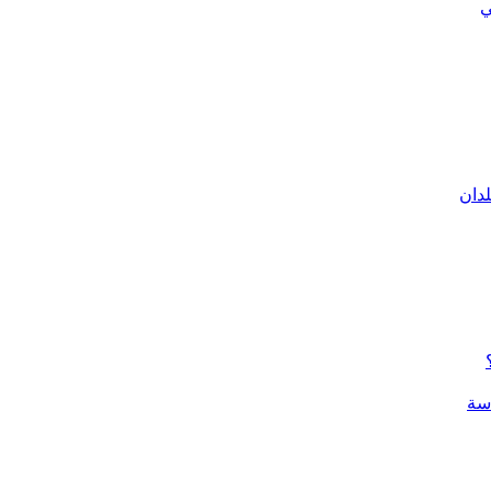
ي
لدان
سة