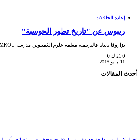
إعادة الحافلات
ريبوس عن "تاريخ تطور الحوسبة"
نزاروفا تاتيانا فاليرييف، معلمة علوم الكمبيوتر، مدرسة MKOU الثانوية رقم 4، سيجيزي ريبوسي حول هذا الموضوع...
0
21 ك
0
11 مايو 2015
أحدث المقالات
تجول كامل في طبعة جديدة من Resident Evil 2 - هايد ونصائح وأسرار اللعبة