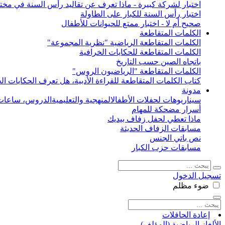
اختبار لشركة كبيرة - ماذا تعرف عن تقاليد رأس السنة في مختل
اختبار رأس السنة للكبار على الطاولة
صحيح أم لا - اختبار ممتع للحيوانات للأطفال
الكلمات المتقاطعة
الكلمات المتقاطعة الرياضية "نظرية المجموعة"
الكلمات المتقاطعة للحكايات الخرافية
باتجاه الصين حسب التاريخ
الكلمات المتقاطعة "الرياضيون الروس"
كتاب الكلمات المتقاطعة للقراءة الأدبية، هل تعرف الحكايات الخ
مدونة
سيناريوهات لحفلات الأطفال
المنهجية والتعليمية
الدروس، ساعات 
أسرار مضحكة للمهام
ماذا تعطي لحفل زفاف بيديك
مسابقات الزفاف الحديثة
نص باتي الجنس
مسابقات حزب الكبار
تسجيل الدخول
ضوء
مظلم
إعادة الحافلات
الألغاز الرياضية (المؤلف)