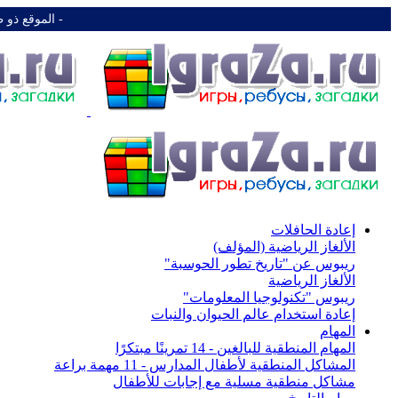
-️ الموقع ذو 
إعادة الحافلات
الألغاز الرياضية (المؤلف)
ريبوس عن "تاريخ تطور الحوسبة"
الألغاز الرياضية
ريبوس "تكنولوجيا المعلومات"
إعادة استخدام عالم الحيوان والنبات
المهام
المهام المنطقية للبالغين - 14 تمرينًا مبتكرًا
المشاكل المنطقية لأطفال المدارس - 11 مهمة براعة
مشاكل منطقية مسلية مع إجابات للأطفال