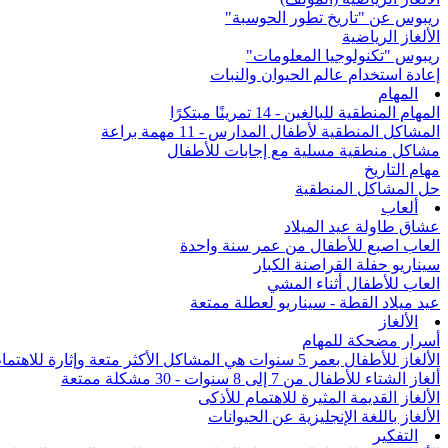
ريبوس عن "تاريخ تطور الحوسبة"
الألغاز الرياضية
ريبوس "تكنولوجيا المعلومات"
إعادة استخدام عالم الحيوان والنبات
المهام
المهام المنطقية للبالغين - 14 تمرينًا مبتكرًا
المشاكل المنطقية لأطفال المدارس - 11 مهمة براعة
مشاكل منطقية مسلية مع إجابات للأطفال
مهام التاريخ
حل المشاكل المنطقية
ألعاب
عشاق طاولة عيد الميلاد
العاب اصبع للأطفال من عمر سنة واحدة
سيناريو حفلة القراصنة الكبار
العاب للأطفال أثناء المشي
عيد ميلاد القطة - سيناريو لعطلة ممتعة
الألغاز
أسرار مضحكة للمهام
الألغاز للأطفال بعمر 5 سنوات هي المشاكل الأكثر متعة وإثارة للاهتمام من جميع أنحاء العالم
ألغاز الشتاء للأطفال من 7 إلى 8 سنوات - 30 مشكلة ممتعة
الألغاز القديمة المثيرة للاهتمام للأذكى
الألغاز باللغة الإنجليزية عن الحيوانات
التفكير