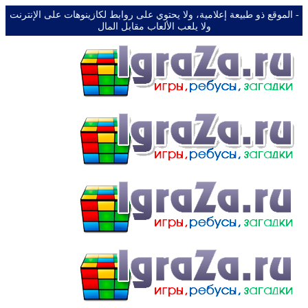
-️ الموقع ذو طبيعة إعلامية، ولا يحتوي على روابط لكازينوهات على الإنترنت
ولا يلعب الألعاب مقابل المال