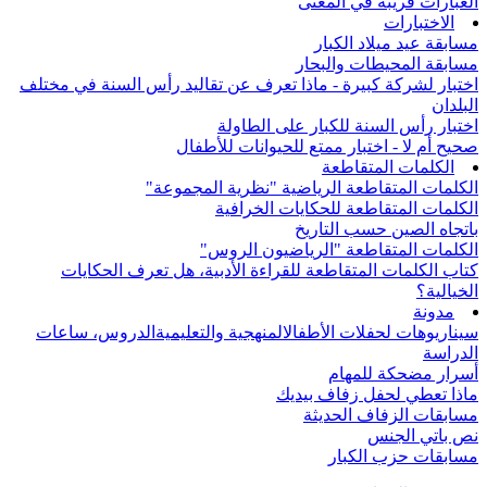
العبارات قريبة في المعنى
الاختبارات
مسابقة عيد ميلاد الكبار
مسابقة المحيطات والبحار
اختبار لشركة كبيرة - ماذا تعرف عن تقاليد رأس السنة في مختلف
البلدان
اختبار رأس السنة للكبار على الطاولة
صحيح أم لا - اختبار ممتع للحيوانات للأطفال
الكلمات المتقاطعة
الكلمات المتقاطعة الرياضية "نظرية المجموعة"
الكلمات المتقاطعة للحكايات الخرافية
باتجاه الصين حسب التاريخ
الكلمات المتقاطعة "الرياضيون الروس"
كتاب الكلمات المتقاطعة للقراءة الأدبية، هل تعرف الحكايات
الخيالية؟
مدونة
سيناريوهات لحفلات الأطفال
المنهجية والتعليمية
الدروس، ساعات
الدراسة
أسرار مضحكة للمهام
ماذا تعطي لحفل زفاف بيديك
مسابقات الزفاف الحديثة
نص باتي الجنس
مسابقات حزب الكبار