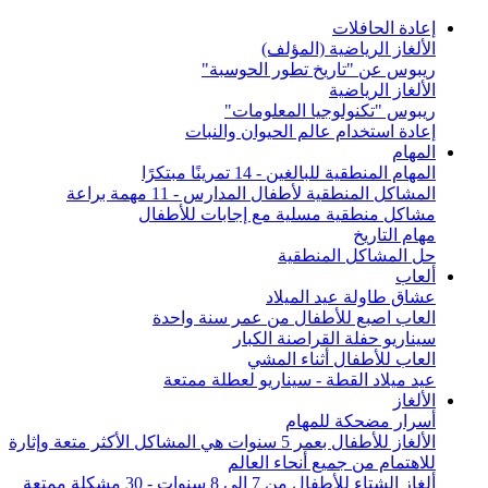
إعادة الحافلات
الألغاز الرياضية (المؤلف)
ريبوس عن "تاريخ تطور الحوسبة"
الألغاز الرياضية
ريبوس "تكنولوجيا المعلومات"
إعادة استخدام عالم الحيوان والنبات
المهام
المهام المنطقية للبالغين - 14 تمرينًا مبتكرًا
المشاكل المنطقية لأطفال المدارس - 11 مهمة براعة
مشاكل منطقية مسلية مع إجابات للأطفال
مهام التاريخ
حل المشاكل المنطقية
ألعاب
عشاق طاولة عيد الميلاد
العاب اصبع للأطفال من عمر سنة واحدة
سيناريو حفلة القراصنة الكبار
العاب للأطفال أثناء المشي
عيد ميلاد القطة - سيناريو لعطلة ممتعة
الألغاز
أسرار مضحكة للمهام
الألغاز للأطفال بعمر 5 سنوات هي المشاكل الأكثر متعة وإثارة
للاهتمام من جميع أنحاء العالم
ألغاز الشتاء للأطفال من 7 إلى 8 سنوات - 30 مشكلة ممتعة