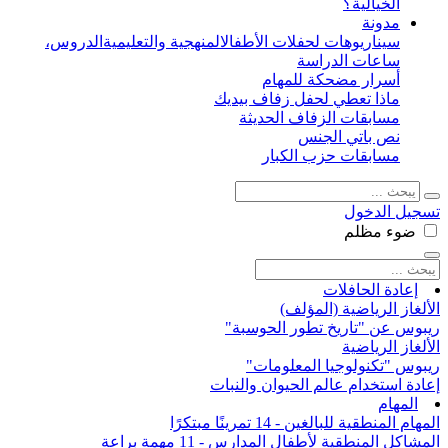
الخيالية؟
مدونة
سيناريوهات لحفلات الأطفال
المنهجية والتعليمية
الدروس،
ساعات الدراسة
أسرار مضحكة للمهام
ماذا تعطي لحفل زفاف بيديك
مسابقات الزفاف الحديثة
نص باتي الجنس
مسابقات حزب الكبار
تسجيل الدخول
ضوء
مظلم
إعادة الحافلات
الألغاز الرياضية (المؤلف)
ريبوس عن "تاريخ تطور الحوسبة"
الألغاز الرياضية
ريبوس "تكنولوجيا المعلومات"
إعادة استخدام عالم الحيوان والنبات
المهام
المهام المنطقية للبالغين - 14 تمرينًا مبتكرًا
المشاكل المنطقية لأطفال المدارس - 11 مهمة براعة