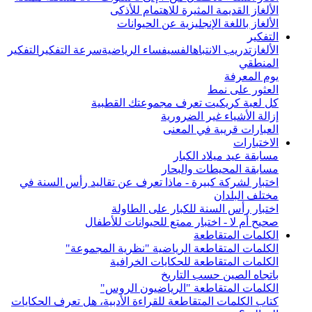
الألغاز القديمة المثيرة للاهتمام للأذكى
الألغاز باللغة الإنجليزية عن الحيوانات
التفكير
الألغاز
تدريب الانتباه
الفسيفساء الرياضية
سرعة التفكير
التفكير
المنطقي
يوم المعرفة
العثور على نمط
كل لعبة كريكيت تعرف مجموعتك القطبية
إزالة الأشياء غير الضرورية
العبارات قريبة في المعنى
الاختبارات
مسابقة عيد ميلاد الكبار
مسابقة المحيطات والبحار
اختبار لشركة كبيرة - ماذا تعرف عن تقاليد رأس السنة في
مختلف البلدان
اختبار رأس السنة للكبار على الطاولة
صحيح أم لا - اختبار ممتع للحيوانات للأطفال
الكلمات المتقاطعة
الكلمات المتقاطعة الرياضية "نظرية المجموعة"
الكلمات المتقاطعة للحكايات الخرافية
باتجاه الصين حسب التاريخ
الكلمات المتقاطعة "الرياضيون الروس"
كتاب الكلمات المتقاطعة للقراءة الأدبية، هل تعرف الحكايات