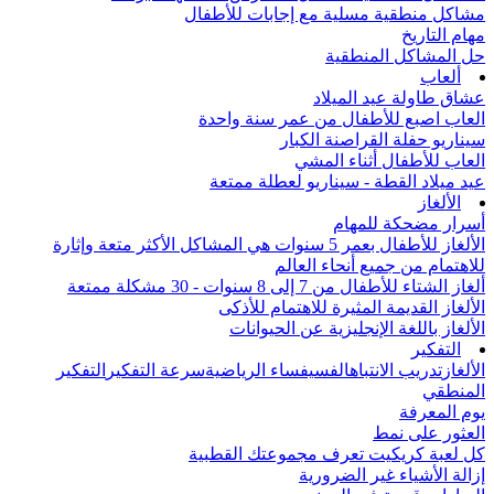
مشاكل منطقية مسلية مع إجابات للأطفال
مهام التاريخ
حل المشاكل المنطقية
ألعاب
عشاق طاولة عيد الميلاد
العاب اصبع للأطفال من عمر سنة واحدة
سيناريو حفلة القراصنة الكبار
العاب للأطفال أثناء المشي
عيد ميلاد القطة - سيناريو لعطلة ممتعة
الألغاز
أسرار مضحكة للمهام
الألغاز للأطفال بعمر 5 سنوات هي المشاكل الأكثر متعة وإثارة
للاهتمام من جميع أنحاء العالم
ألغاز الشتاء للأطفال من 7 إلى 8 سنوات - 30 مشكلة ممتعة
الألغاز القديمة المثيرة للاهتمام للأذكى
الألغاز باللغة الإنجليزية عن الحيوانات
التفكير
الألغاز
تدريب الانتباه
الفسيفساء الرياضية
سرعة التفكير
التفكير
المنطقي
يوم المعرفة
العثور على نمط
كل لعبة كريكيت تعرف مجموعتك القطبية
إزالة الأشياء غير الضرورية