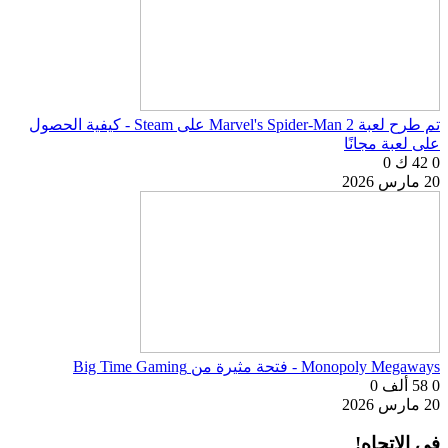
تم طرح لعبة Marvel's Spider-Man 2 على Steam - كيفية الحصول
على لعبة مجانًا
0
42 ك
0
20 مارس 2026
Monopoly Megaways - فتحة مثيرة من Big Time Gaming
0
58 ألف
0
20 مارس 2026
في الاتجاه!