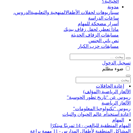
الخيالية؟
مدونة
سيناريوهات لحفلات الأطفال
المنهجية والتعليمية
الدروس،
ساعات الدراسة
أسرار مضحكة للمهام
ماذا تعطي لحفل زفاف بيديك
مسابقات الزفاف الحديثة
نص باتي الجنس
مسابقات حزب الكبار
تسجيل الدخول
ضوء
مظلم
إعادة الحافلات
الألغاز الرياضية (المؤلف)
ريبوس عن "تاريخ تطور الحوسبة"
الألغاز الرياضية
ريبوس "تكنولوجيا المعلومات"
إعادة استخدام عالم الحيوان والنبات
المهام
المهام المنطقية للبالغين - 14 تمرينًا مبتكرًا
المشاكل المنطقية لأطفال المدارس - 11 مهمة براعة