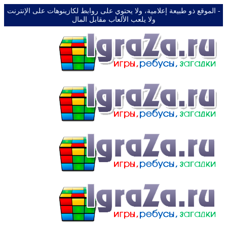
-️ الموقع ذو طبيعة إعلامية، ولا يحتوي على روابط لكازينوهات على الإنترنت
ولا يلعب الألعاب مقابل المال