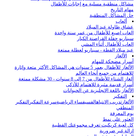
مشاكل منطقية مسلية مع إجابات للأطفال
مهام التاريخ
حل المشاكل المنطقية
ألعاب
عشاق طاولة عيد الميلاد
العاب اصبع للأطفال من عمر سنة واحدة
سيناريو حفلة القراصنة الكبار
العاب للأطفال أثناء المشي
عيد ميلاد القطة - سيناريو لعطلة ممتعة
الألغاز
أسرار مضحكة للمهام
الألغاز للأطفال بعمر 5 سنوات هي المشاكل الأكثر متعة وإثارة
للاهتمام من جميع أنحاء العالم
ألغاز الشتاء للأطفال من 7 إلى 8 سنوات - 30 مشكلة ممتعة
أسرار قديمة مثيرة للاهتمام للأذكى
الألغاز باللغة الإنجليزية عن الحيوانات
التفكير
الألغاز
تدريب الانتباه
الفسيفساء الرياضية
سرعة التفكير
التفكير
المنطقي
يوم المعرفة
العثور على نمط
كل لعبة كريكيت تعرف مجموعتك القطبية
إزالة غير ضرورية