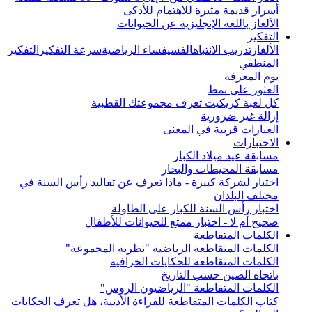
أسرار قديمة مثيرة للاهتمام للأذكى
الألغاز باللغة الإنجليزية عن الحيوانات
التفكير
الألغاز
تدريب الانتباه
الفسيفساء الرياضية
سرعة التفكير
التفكير
المنطقي
يوم المعرفة
العثور على نمط
كل لعبة كريكيت تعرف مجموعتك القطبية
إزالة غير ضرورية
العبارات قريبة في المعنى
الاختبارات
مسابقة عيد ميلاد الكبار
مسابقة المحيطات والبحار
اختبار لشركة كبيرة - ماذا تعرف عن تقاليد رأس السنة في
مختلف البلدان
اختبار رأس السنة للكبار على الطاولة
صحيح أم لا - اختبار ممتع للحيوانات للأطفال
الكلمات المتقاطعة
الكلمات المتقاطعة الرياضية "نظرية المجموعة"
الكلمات المتقاطعة للحكايات الخرافية
باتجاه الصين حسب التاريخ
الكلمات المتقاطعة "الرياضيون الروس"
كتاب الكلمات المتقاطعة للقراءة الأدبية، هل تعرف الحكايات