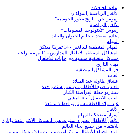
إعادة الحافلات
الألغاز الرياضية (المؤلف)
ريبوس عن "تاريخ تطور الحوسبة"
الألغاز الرياضية
ريبوس "تكنولوجيا المعلومات"
إعادة استخدام عالم الحيوان والنبات
المهام
المهام المنطقية للبالغين - 14 تمرينًا مبتكرًا
المشاكل المنطقية لأطفال المدارس - 11 مهمة براعة
مشاكل منطقية مسلية مع إجابات للأطفال
مهام التاريخ
حل المشاكل المنطقية
ألعاب
عشاق طاولة عيد الميلاد
العاب اصبع للأطفال من عمر سنة واحدة
سيناريو حفلة القراصنة الكبار
العاب للأطفال أثناء المشي
عيد ميلاد القطة - سيناريو لعطلة ممتعة
الألغاز
أسرار مضحكة للمهام
الألغاز للأطفال بعمر 5 سنوات هي المشاكل الأكثر متعة وإثارة
للاهتمام من جميع أنحاء العالم
ألغاز الشتاء للأطفال من 7 إلى 8 سنوات - 30 مشكلة ممتعة