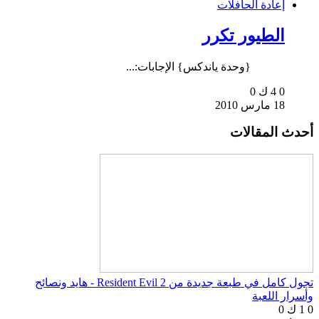
إعادة الحافلات
الطيور تكرر
{وحدة ياندكس} الإجابات:...
0
4 ك
0
18 مارس 2010
أحدث المقالات
تجول كامل في طبعة جديدة من Resident Evil 2 - هايد ونصائح
وأسرار اللعبة
0
1 ك
0