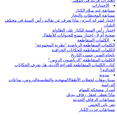
العبارات قريبة في المعنى
الاختبارات
مسابقة عيد ميلاد الكبار
مسابقة المحيطات والبحار
اختبار لشركة كبيرة - ماذا تعرف عن تقاليد رأس السنة في مختلف
البلدان
اختبار رأس السنة للكبار على الطاولة
صحيح أم لا - اختبار ممتع للحيوانات للأطفال
الكلمات المتقاطعة
الكلمات المتقاطعة الرياضية "نظرية المجموعة"
الكلمات المتقاطعة للحكايات الخرافية
باتجاه الصين حسب التاريخ
الكلمات المتقاطعة "الرياضيون الروس"
كتاب الكلمات المتقاطعة للقراءة الأدبية، هل تعرف الحكايات
الخيالية؟
مدونة
سيناريوهات لحفلات الأطفال
المنهجية والتعليمية
الدروس، ساعات
الدراسة
أسرار مضحكة للمهام
ماذا تعطي لحفل زفاف بيديك
مسابقات الزفاف الحديثة
نص باتي الجنس
مسابقات حزب الكبار