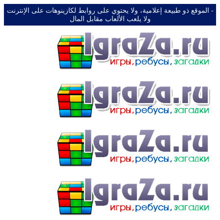
-️ الموقع ذو طبيعة إعلامية، ولا يحتوي على روابط لكازينوهات على الإنترنت
ولا يلعب الألعاب مقابل المال