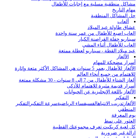
مشاكل منطقية مسلية مع إجابات للأطفال
مهام التاريخ
حل المشاكل المنطقية
ألعاب
عشاق طاولة عيد الميلاد
العاب اصبع للأطفال من عمر سنة واحدة
سيناريو حفلة القراصنة الكبار
العاب للأطفال أثناء المشي
عيد ميلاد القطة - سيناريو لعطلة ممتعة
الألغاز
أسرار مضحكة للمهام
الألغاز للأطفال بعمر 5 سنوات هي المشاكل الأكثر متعة وإثارة
للاهتمام من جميع أنحاء العالم
ألغاز الشتاء للأطفال من 7 إلى 8 سنوات - 30 مشكلة ممتعة
أسرار قديمة مثيرة للاهتمام للأذكى
الألغاز باللغة الإنجليزية عن الحيوانات
التفكير
الألغاز
تدريب الانتباه
الفسيفساء الرياضية
سرعة التفكير
التفكير
المنطقي
يوم المعرفة
العثور على نمط
كل لعبة كريكيت تعرف مجموعتك القطبية
إزالة غير ضرورية