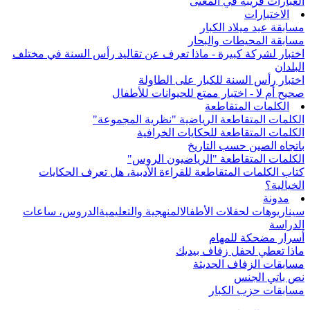
العبارات قريبة في المعنى
الاختبارات
مسابقة عيد ميلاد الكبار
مسابقة المحيطات والبحار
اختبار لشركة كبيرة - ماذا تعرف عن تقاليد رأس السنة في مختلف
البلدان
اختبار رأس السنة للكبار على الطاولة
صحيح أم لا - اختبار ممتع للحيوانات للأطفال
الكلمات المتقاطعة
الكلمات المتقاطعة الرياضية "نظرية المجموعة"
الكلمات المتقاطعة للحكايات الخرافية
باتجاه الصين حسب التاريخ
الكلمات المتقاطعة "الرياضيون الروس"
كتاب الكلمات المتقاطعة للقراءة الأدبية، هل تعرف الحكايات
الخيالية؟
مدونة
سيناريوهات لحفلات الأطفال
المنهجية والتعليمية
الدروس، ساعات
الدراسة
أسرار مضحكة للمهام
ماذا تعطي لحفل زفاف بيديك
مسابقات الزفاف الحديثة
نص باتي الجنس
مسابقات حزب الكبار