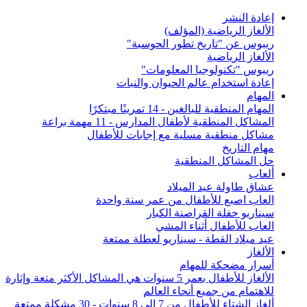
إعادة النشر
الألغاز الرياضية (المؤلف)
ريبوس عن "تاريخ تطور الحوسبة"
الألغاز الرياضية
ريبوس "تكنولوجيا المعلومات"
إعادة استخدام عالم الحيوان والنبات
المهام
المهام المنطقية للبالغين - 14 تمرينًا مبتكرًا
المشاكل المنطقية لأطفال المدارس - 11 مهمة براعة
مشاكل منطقية مسلية مع إجابات للأطفال
مهام التاريخ
حل المشاكل المنطقية
ألعاب
عشاق طاولة عيد الميلاد
العاب اصبع للأطفال من عمر سنة واحدة
سيناريو حفلة القراصنة الكبار
العاب للأطفال أثناء المشي
عيد ميلاد القطة - سيناريو لعطلة ممتعة
الألغاز
أسرار مضحكة للمهام
الألغاز للأطفال بعمر 5 سنوات هي المشاكل الأكثر متعة وإثارة
للاهتمام من جميع أنحاء العالم
ألغاز الشتاء للأطفال من 7 إلى 8 سنوات - 30 مشكلة ممتعة