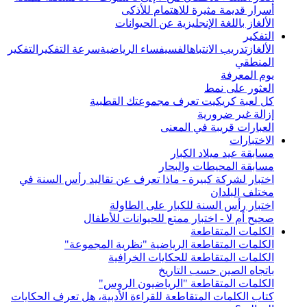
أسرار قديمة مثيرة للاهتمام للأذكى
الألغاز باللغة الإنجليزية عن الحيوانات
التفكير
الألغاز
تدريب الانتباه
الفسيفساء الرياضية
سرعة التفكير
التفكير
المنطقي
يوم المعرفة
العثور على نمط
كل لعبة كريكيت تعرف مجموعتك القطبية
إزالة غير ضرورية
العبارات قريبة في المعنى
الاختبارات
مسابقة عيد ميلاد الكبار
مسابقة المحيطات والبحار
اختبار لشركة كبيرة - ماذا تعرف عن تقاليد رأس السنة في
مختلف البلدان
اختبار رأس السنة للكبار على الطاولة
صحيح أم لا - اختبار ممتع للحيوانات للأطفال
الكلمات المتقاطعة
الكلمات المتقاطعة الرياضية "نظرية المجموعة"
الكلمات المتقاطعة للحكايات الخرافية
باتجاه الصين حسب التاريخ
الكلمات المتقاطعة "الرياضيون الروس"
كتاب الكلمات المتقاطعة للقراءة الأدبية، هل تعرف الحكايات