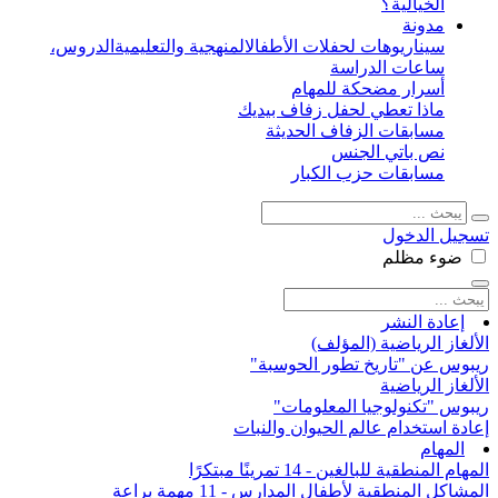
الخيالية؟
مدونة
سيناريوهات لحفلات الأطفال
المنهجية والتعليمية
الدروس،
ساعات الدراسة
أسرار مضحكة للمهام
ماذا تعطي لحفل زفاف بيديك
مسابقات الزفاف الحديثة
نص باتي الجنس
مسابقات حزب الكبار
تسجيل الدخول
ضوء
مظلم
إعادة النشر
الألغاز الرياضية (المؤلف)
ريبوس عن "تاريخ تطور الحوسبة"
الألغاز الرياضية
ريبوس "تكنولوجيا المعلومات"
إعادة استخدام عالم الحيوان والنبات
المهام
المهام المنطقية للبالغين - 14 تمرينًا مبتكرًا
المشاكل المنطقية لأطفال المدارس - 11 مهمة براعة