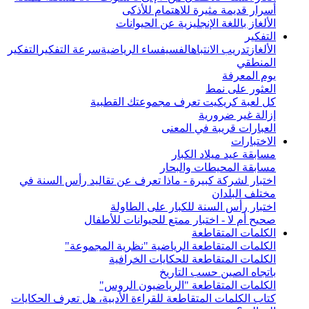
أسرار قديمة مثيرة للاهتمام للأذكى
الألغاز باللغة الإنجليزية عن الحيوانات
التفكير
الألغاز
تدريب الانتباه
الفسيفساء الرياضية
سرعة التفكير
التفكير
المنطقي
يوم المعرفة
العثور على نمط
كل لعبة كريكيت تعرف مجموعتك القطبية
إزالة غير ضرورية
العبارات قريبة في المعنى
الاختبارات
مسابقة عيد ميلاد الكبار
مسابقة المحيطات والبحار
اختبار لشركة كبيرة - ماذا تعرف عن تقاليد رأس السنة في
مختلف البلدان
اختبار رأس السنة للكبار على الطاولة
صحيح أم لا - اختبار ممتع للحيوانات للأطفال
الكلمات المتقاطعة
الكلمات المتقاطعة الرياضية "نظرية المجموعة"
الكلمات المتقاطعة للحكايات الخرافية
باتجاه الصين حسب التاريخ
الكلمات المتقاطعة "الرياضيون الروس"
كتاب الكلمات المتقاطعة للقراءة الأدبية، هل تعرف الحكايات