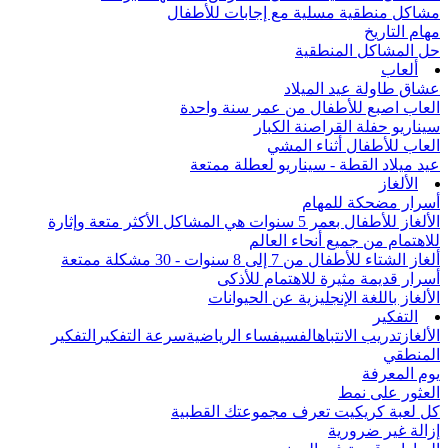
مشاكل منطقية مسلية مع إجابات للأطفال
مهام التاريخ
حل المشاكل المنطقية
ألعاب
عشاق طاولة عيد الميلاد
العاب اصبع للأطفال من عمر سنة واحدة
سيناريو حفلة القراصنة الكبار
العاب للأطفال أثناء المشي
عيد ميلاد القطة - سيناريو لعطلة ممتعة
الألغاز
أسرار مضحكة للمهام
الألغاز للأطفال بعمر 5 سنوات هي المشاكل الأكثر متعة وإثارة
للاهتمام من جميع أنحاء العالم
ألغاز الشتاء للأطفال من 7 إلى 8 سنوات - 30 مشكلة ممتعة
أسرار قديمة مثيرة للاهتمام للأذكى
الألغاز باللغة الإنجليزية عن الحيوانات
التفكير
الألغاز
تدريب الانتباه
الفسيفساء الرياضية
سرعة التفكير
التفكير
المنطقي
يوم المعرفة
العثور على نمط
كل لعبة كريكيت تعرف مجموعتك القطبية
إزالة غير ضرورية