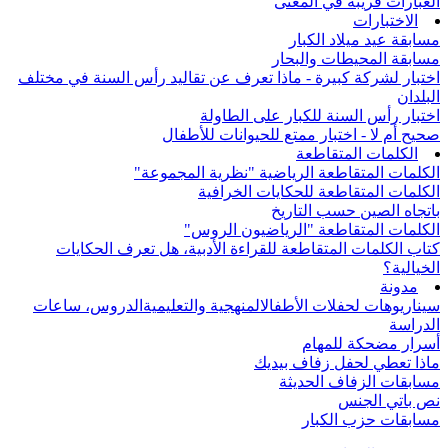
العبارات قريبة في المعنى
الاختبارات
مسابقة عيد ميلاد الكبار
مسابقة المحيطات والبحار
اختبار لشركة كبيرة - ماذا تعرف عن تقاليد رأس السنة في مختلف
البلدان
اختبار رأس السنة للكبار على الطاولة
صحيح أم لا - اختبار ممتع للحيوانات للأطفال
الكلمات المتقاطعة
الكلمات المتقاطعة الرياضية "نظرية المجموعة"
الكلمات المتقاطعة للحكايات الخرافية
باتجاه الصين حسب التاريخ
الكلمات المتقاطعة "الرياضيون الروس"
كتاب الكلمات المتقاطعة للقراءة الأدبية، هل تعرف الحكايات
الخيالية؟
مدونة
سيناريوهات لحفلات الأطفال
المنهجية والتعليمية
الدروس، ساعات
الدراسة
أسرار مضحكة للمهام
ماذا تعطي لحفل زفاف بيديك
مسابقات الزفاف الحديثة
نص باتي الجنس
مسابقات حزب الكبار