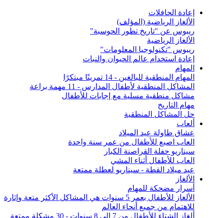
إعادة الحافلات
الألغاز الرياضية (المؤلف)
ريبوس عن "تاريخ تطور الحوسبة"
الألغاز الرياضية
ريبوس "تكنولوجيا المعلومات"
إعادة استخدام عالم الحيوان والنبات
المهام
المهام المنطقية للبالغين - 14 تمرينًا مبتكرًا
المشاكل المنطقية لأطفال المدارس - 11 مهمة براعة
مشاكل منطقية مسلية مع إجابات للأطفال
مهام التاريخ
حل المشاكل المنطقية
ألعاب
عشاق طاولة عيد الميلاد
العاب اصبع للأطفال من عمر سنة واحدة
سيناريو حفلة القراصنة الكبار
العاب للأطفال أثناء المشي
عيد ميلاد القطة - سيناريو لعطلة ممتعة
الألغاز
أسرار مضحكة للمهام
الألغاز للأطفال بعمر 5 سنوات هي المشاكل الأكثر متعة وإثارة
للاهتمام من جميع أنحاء العالم
ألغاز الشتاء للأطفال من 7 إلى 8 سنوات - 30 مشكلة ممتعة