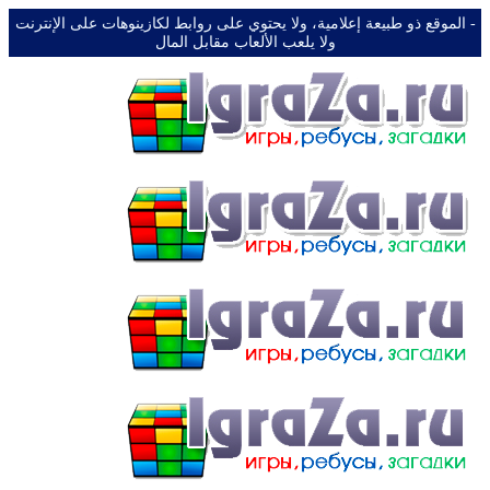
-️ الموقع ذو طبيعة إعلامية، ولا يحتوي على روابط لكازينوهات على الإنترنت
ولا يلعب الألعاب مقابل المال