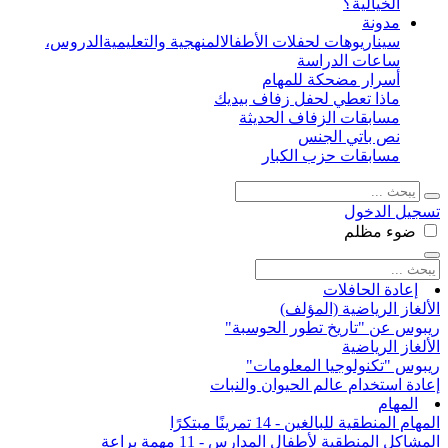
الخيالية؟
مدونة
سيناريوهات لحفلات الأطفال
المنهجية والتعليمية
الدروس،
ساعات الدراسة
أسرار مضحكة للمهام
ماذا تعطي لحفل زفاف بيديك
مسابقات الزفاف الحديثة
نص باتي الجنس
مسابقات حزب الكبار
تسجيل الدخول
ضوء
مظلم
إعادة الحافلات
الألغاز الرياضية (المؤلف)
ريبوس عن "تاريخ تطور الحوسبة"
الألغاز الرياضية
ريبوس "تكنولوجيا المعلومات"
إعادة استخدام عالم الحيوان والنبات
المهام
المهام المنطقية للبالغين - 14 تمرينًا مبتكرًا
المشاكل المنطقية لأطفال المدارس - 11 مهمة براعة