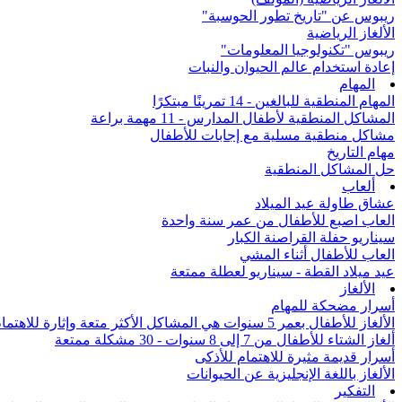
ريبوس عن "تاريخ تطور الحوسبة"
الألغاز الرياضية
ريبوس "تكنولوجيا المعلومات"
إعادة استخدام عالم الحيوان والنبات
المهام
المهام المنطقية للبالغين - 14 تمرينًا مبتكرًا
المشاكل المنطقية لأطفال المدارس - 11 مهمة براعة
مشاكل منطقية مسلية مع إجابات للأطفال
مهام التاريخ
حل المشاكل المنطقية
ألعاب
عشاق طاولة عيد الميلاد
العاب اصبع للأطفال من عمر سنة واحدة
سيناريو حفلة القراصنة الكبار
العاب للأطفال أثناء المشي
عيد ميلاد القطة - سيناريو لعطلة ممتعة
الألغاز
أسرار مضحكة للمهام
الألغاز للأطفال بعمر 5 سنوات هي المشاكل الأكثر متعة وإثارة للاهتمام من جميع أنحاء العالم
ألغاز الشتاء للأطفال من 7 إلى 8 سنوات - 30 مشكلة ممتعة
أسرار قديمة مثيرة للاهتمام للأذكى
الألغاز باللغة الإنجليزية عن الحيوانات
التفكير