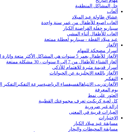
مهام التاريخ
حل المشاكل المنطقية
ألعاب
عشاق طاولة عيد الميلاد
العاب اصبع للأطفال من عمر سنة واحدة
سيناريو حفلة القراصنة الكبار
العاب للأطفال أثناء المشي
عيد ميلاد القطة - سيناريو لعطلة ممتعة
الألغاز
أسرار مضحكة للمهام
الألغاز للأطفال بعمر 5 سنوات هي المشاكل الأكثر متعة وإثارة للاهتمام من جميع أنحاء العالم
ألغاز الشتاء للأطفال من 7 إلى 8 سنوات - 30 مشكلة ممتعة
أسرار قديمة مثيرة للاهتمام للأذكى
الألغاز باللغة الإنجليزية عن الحيوانات
التفكير
الألغاز
تدريب الانتباه
الفسيفساء الرياضية
سرعة التفكير
التفكير 
يوم المعرفة
العثور على نمط
كل لعبة كريكيت تعرف مجموعتك القطبية
إزالة غير ضرورية
العبارات قريبة في المعنى
الاختبارات
مسابقة عيد ميلاد الكبار
مسابقة المحيطات والبحار