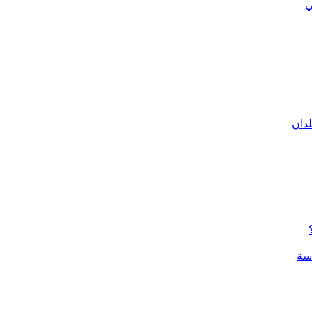
ي
لدان
سة