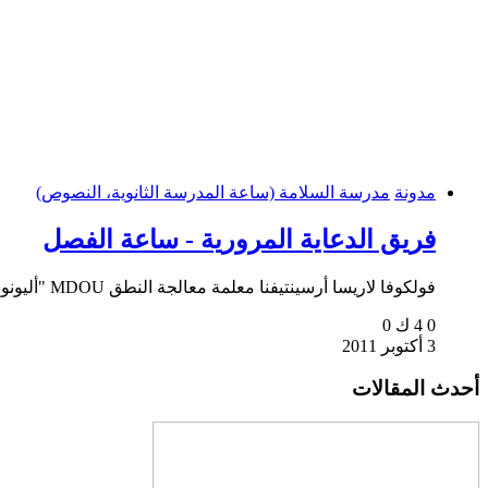
مدونة
مدرسة السلامة (ساعة المدرسة الثانوية، النصوص)
فريق الدعاية المرورية - ساعة الفصل
فولكوفا لاريسا أرسينتيفنا معلمة معالجة النطق MDOU "أليونوشكا" بوينسكا، جمهورية تتارستان إنهم يبدون...
0
4 ك
0
3 أكتوبر 2011
أحدث المقالات