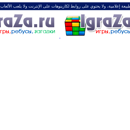
طبيعة إعلامية، ولا يحتوي على روابط لكازينوهات على الإنترنت ولا يلعب الألعاب