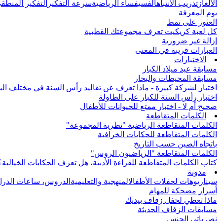
الألغاز
تدريب الانتباه
الفسيفساء الرياضية
سرعة التفكير
التفكير المنطق
يوم المعرفة
العثور على نمط
كل لعبة كريكيت تعرف مجموعتك القطبية
إزالة غير ضرورية
العبارات قريبة في المعنى
الاختبارات
مسابقة عيد ميلاد الكبار
مسابقة المحيطات والبحار
اختبار لشركة كبيرة - ماذا تعرف عن تقاليد رأس السنة في مختلف الب
اختبار رأس السنة للكبار على الطاولة
صحيح أم لا - اختبار ممتع للحيوانات للأطفال
الكلمات المتقاطعة
الكلمات المتقاطعة الرياضية "نظرية المجموعة"
الكلمات المتقاطعة للحكايات الخرافية
باتجاه الصين حسب التاريخ
الكلمات المتقاطعة "الرياضيون الروس"
كتاب الكلمات المتقاطعة للقراءة الأدبية، هل تعرف الحكايات الخيالية؟
مدونة
سيناريوهات لحفلات الأطفال
المنهجية والتعليمية
الدروس، ساعات الدرا
أسرار مضحكة للمهام
ماذا تعطي لحفل زفاف بيديك
مسابقات الزفاف الحديثة
نص باتي الجنس