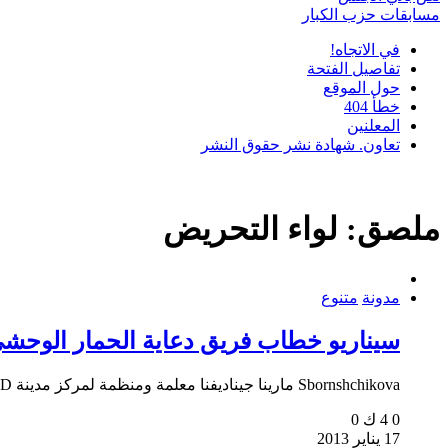
مسابقات حزب الكبار
في الاتجاه!
تفاصيل الفتحة
حول الموقع
خطأ 404
المعلنين
تعاون. شهادة نشر حقوق النشر
ملصق:
لواء التحريض
مدونة
متنوع
سيناريو خطاب فريق دعاية الحمار الوحش
Sbornshchikova مارينا جيناديفنا معلمة ومنظمة لمركز مدينة MBOU DOD للتعليم الإضافي...
0
4 ك
0
17 يناير 2013