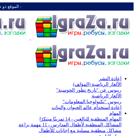
-️ الموقع ذو 
إعادة النشر
الألغاز الرياضية (المؤلف)
ريبوس عن "تاريخ تطور الحوسبة"
الألغاز الرياضية
ريبوس "تكنولوجيا المعلومات"
إعادة استخدام عالم الحيوان والنبات
المهام
المهام المنطقية للبالغين - 14 تمرينًا مبتكرًا
المشاكل المنطقية لأطفال المدارس - 11 مهمة براعة
مشاكل منطقية مسلية مع إجابات للأطفال