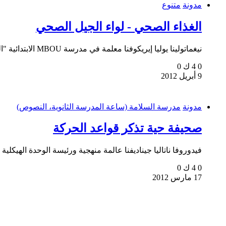
مدونة
متنوع
الغذاء الصحي - لواء الجيل الصحي
نيغماتولينا يوليا إيريكوفنا معلمة في مدرسة MBOU الابتدائية "المدرسة الثانوية رقم 15...
0
4 ك
0
9 أبريل 2012
مدونة
مدرسة السلامة (ساعة المدرسة الثانوية، النصوص)
صحيفة حية تذكر قواعد الحركة
فيدوروفا ناتاليا جيناديفنا عالمة منهجية ورئيسة الوحدة الهيكلية لـ MBOU DOD GCDOD g
0
4 ك
0
17 مارس 2012