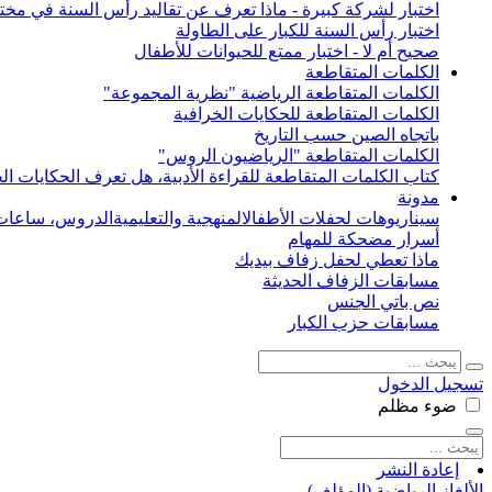
اختبار لشركة كبيرة - ماذا تعرف عن تقاليد رأس السنة في مختل
اختبار رأس السنة للكبار على الطاولة
صحيح أم لا - اختبار ممتع للحيوانات للأطفال
الكلمات المتقاطعة
الكلمات المتقاطعة الرياضية "نظرية المجموعة"
الكلمات المتقاطعة للحكايات الخرافية
باتجاه الصين حسب التاريخ
الكلمات المتقاطعة "الرياضيون الروس"
كتاب الكلمات المتقاطعة للقراءة الأدبية، هل تعرف الحكايات الخ
مدونة
سيناريوهات لحفلات الأطفال
المنهجية والتعليمية
الدروس، ساعات 
أسرار مضحكة للمهام
ماذا تعطي لحفل زفاف بيديك
مسابقات الزفاف الحديثة
نص باتي الجنس
مسابقات حزب الكبار
تسجيل الدخول
ضوء
مظلم
إعادة النشر
الألغاز الرياضية (المؤلف)