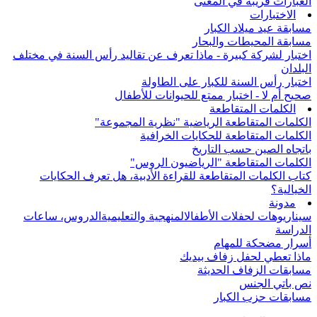
العبارات قريبة في المعنى
الاختبارات
مسابقة عيد ميلاد الكبار
مسابقة المحيطات والبحار
اختبار لشركة كبيرة - ماذا تعرف عن تقاليد رأس السنة في مختلف
البلدان
اختبار رأس السنة للكبار على الطاولة
صحيح أم لا - اختبار ممتع للحيوانات للأطفال
الكلمات المتقاطعة
الكلمات المتقاطعة الرياضية "نظرية المجموعة"
الكلمات المتقاطعة للحكايات الخرافية
باتجاه الصين حسب التاريخ
الكلمات المتقاطعة "الرياضيون الروس"
كتاب الكلمات المتقاطعة للقراءة الأدبية، هل تعرف الحكايات
الخيالية؟
مدونة
سيناريوهات لحفلات الأطفال
المنهجية والتعليمية
الدروس، ساعات
الدراسة
أسرار مضحكة للمهام
ماذا تعطي لحفل زفاف بيديك
مسابقات الزفاف الحديثة
نص باتي الجنس
مسابقات حزب الكبار