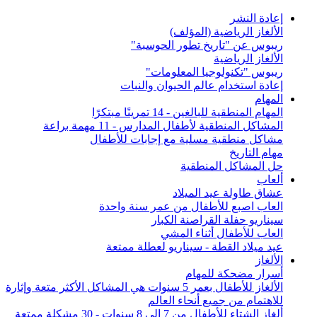
إعادة النشر
الألغاز الرياضية (المؤلف)
ريبوس عن "تاريخ تطور الحوسبة"
الألغاز الرياضية
ريبوس "تكنولوجيا المعلومات"
إعادة استخدام عالم الحيوان والنبات
المهام
المهام المنطقية للبالغين - 14 تمرينًا مبتكرًا
المشاكل المنطقية لأطفال المدارس - 11 مهمة براعة
مشاكل منطقية مسلية مع إجابات للأطفال
مهام التاريخ
حل المشاكل المنطقية
ألعاب
عشاق طاولة عيد الميلاد
العاب اصبع للأطفال من عمر سنة واحدة
سيناريو حفلة القراصنة الكبار
العاب للأطفال أثناء المشي
عيد ميلاد القطة - سيناريو لعطلة ممتعة
الألغاز
أسرار مضحكة للمهام
الألغاز للأطفال بعمر 5 سنوات هي المشاكل الأكثر متعة وإثارة
للاهتمام من جميع أنحاء العالم
ألغاز الشتاء للأطفال من 7 إلى 8 سنوات - 30 مشكلة ممتعة