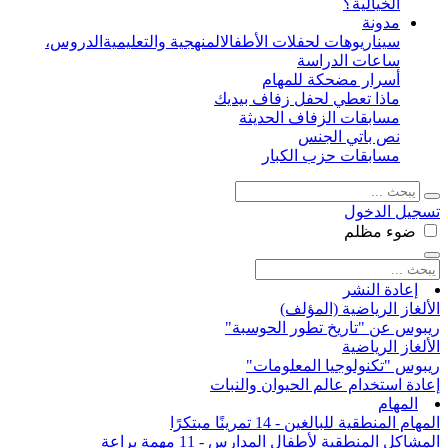
الخيالية؟
مدونة
سيناريوهات لحفلات الأطفال
المنهجية والتعليمية
الدروس،
ساعات الدراسة
أسرار مضحكة للمهام
ماذا تعطي لحفل زفاف بيديك
مسابقات الزفاف الحديثة
نص باتي الجنس
مسابقات حزب الكبار
تسجيل الدخول
ضوء
مظلم
إعادة النشر
الألغاز الرياضية (المؤلف)
ريبوس عن "تاريخ تطور الحوسبة"
الألغاز الرياضية
ريبوس "تكنولوجيا المعلومات"
إعادة استخدام عالم الحيوان والنبات
المهام
المهام المنطقية للبالغين - 14 تمرينًا مبتكرًا
المشاكل المنطقية لأطفال المدارس - 11 مهمة براعة