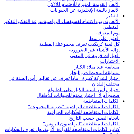
الألغاز القديمة المثيرة للاهتمام للأذكى
الألغاز باللغة الإنجليزية عن الحيوانات
التفكير
الألغاز
تدريب الانتباه
الفسيفساء الرياضية
سرعة التفكير
التفكير
المنطقي
يوم المعرفة
العثور على نمط
كل لعبة كريكيت تعرف مجموعتك القطبية
إزالة الأشياء غير الضرورية
العبارات قريبة في المعنى
الاختبارات
مسابقة عيد ميلاد الكبار
مسابقة المحيطات والبحار
اختبار لشركة كبيرة - ماذا تعرف عن تقاليد رأس السنة في
مختلف البلدان
اختبار رأس السنة للكبار على الطاولة
صحيح أم لا - اختبار ممتع للحيوانات للأطفال
الكلمات المتقاطعة
الكلمات المتقاطعة الرياضية "نظرية المجموعة"
الكلمات المتقاطعة للحكايات الخرافية
باتجاه الصين حسب التاريخ
الكلمات المتقاطعة "الرياضيون الروس"
كتاب الكلمات المتقاطعة للقراءة الأدبية، هل تعرف الحكايات