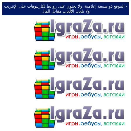
-️ الموقع ذو طبيعة إعلامية، ولا يحتوي على روابط لكازينوهات على الإنترنت
ولا يلعب الألعاب مقابل المال