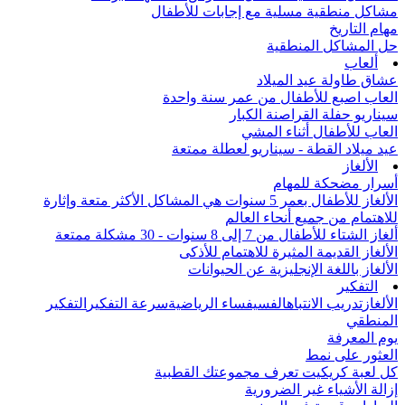
مشاكل منطقية مسلية مع إجابات للأطفال
مهام التاريخ
حل المشاكل المنطقية
ألعاب
عشاق طاولة عيد الميلاد
العاب اصبع للأطفال من عمر سنة واحدة
سيناريو حفلة القراصنة الكبار
العاب للأطفال أثناء المشي
عيد ميلاد القطة - سيناريو لعطلة ممتعة
الألغاز
أسرار مضحكة للمهام
الألغاز للأطفال بعمر 5 سنوات هي المشاكل الأكثر متعة وإثارة
للاهتمام من جميع أنحاء العالم
ألغاز الشتاء للأطفال من 7 إلى 8 سنوات - 30 مشكلة ممتعة
الألغاز القديمة المثيرة للاهتمام للأذكى
الألغاز باللغة الإنجليزية عن الحيوانات
التفكير
الألغاز
تدريب الانتباه
الفسيفساء الرياضية
سرعة التفكير
التفكير
المنطقي
يوم المعرفة
العثور على نمط
كل لعبة كريكيت تعرف مجموعتك القطبية
إزالة الأشياء غير الضرورية