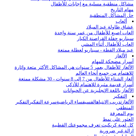
مشاكل منطقية مسلية مع إجابات للأطفال
مهام التاريخ
حل المشاكل المنطقية
ألعاب
عشاق طاولة عيد الميلاد
العاب اصبع للأطفال من عمر سنة واحدة
سيناريو حفلة القراصنة الكبار
العاب للأطفال أثناء المشي
عيد ميلاد القطة - سيناريو لعطلة ممتعة
الألغاز
أسرار مضحكة للمهام
الألغاز للأطفال بعمر 5 سنوات هي المشاكل الأكثر متعة وإثارة
للاهتمام من جميع أنحاء العالم
ألغاز الشتاء للأطفال من 7 إلى 8 سنوات - 30 مشكلة ممتعة
أسرار قديمة مثيرة للاهتمام للأذكى
الألغاز باللغة الإنجليزية عن الحيوانات
التفكير
الألغاز
تدريب الانتباه
الفسيفساء الرياضية
سرعة التفكير
التفكير
المنطقي
يوم المعرفة
العثور على نمط
كل لعبة كريكيت تعرف مجموعتك القطبية
إزالة غير ضرورية