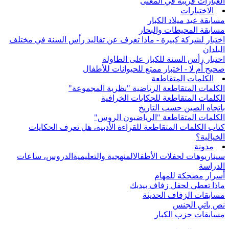
العبارات قريبة في المعنى
الاختبارات
مسابقة عيد ميلاد الكبار
مسابقة المحيطات والبحار
اختبار لشركة كبيرة - ماذا تعرف عن تقاليد رأس السنة في مختلف
البلدان
اختبار رأس السنة للكبار على الطاولة
صحيح أم لا - اختبار ممتع للحيوانات للأطفال
الكلمات المتقاطعة
الكلمات المتقاطعة الرياضية "نظرية المجموعة"
الكلمات المتقاطعة للحكايات الخرافية
باتجاه الصين حسب التاريخ
الكلمات المتقاطعة "الرياضيون الروس"
كتاب الكلمات المتقاطعة للقراءة الأدبية، هل تعرف الحكايات
الخيالية؟
مدونة
سيناريوهات لحفلات الأطفال
المنهجية والتعليمية
الدروس، ساعات
الدراسة
أسرار مضحكة للمهام
ماذا تعطي لحفل زفاف بيديك
مسابقات الزفاف الحديثة
نص باتي الجنس
مسابقات حزب الكبار