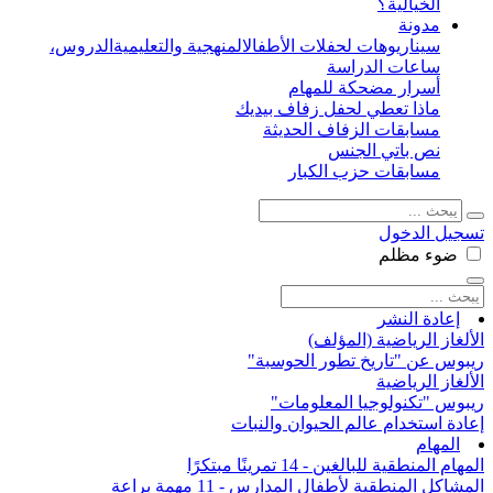
الخيالية؟
مدونة
سيناريوهات لحفلات الأطفال
المنهجية والتعليمية
الدروس،
ساعات الدراسة
أسرار مضحكة للمهام
ماذا تعطي لحفل زفاف بيديك
مسابقات الزفاف الحديثة
نص باتي الجنس
مسابقات حزب الكبار
تسجيل الدخول
ضوء
مظلم
إعادة النشر
الألغاز الرياضية (المؤلف)
ريبوس عن "تاريخ تطور الحوسبة"
الألغاز الرياضية
ريبوس "تكنولوجيا المعلومات"
إعادة استخدام عالم الحيوان والنبات
المهام
المهام المنطقية للبالغين - 14 تمرينًا مبتكرًا
المشاكل المنطقية لأطفال المدارس - 11 مهمة براعة