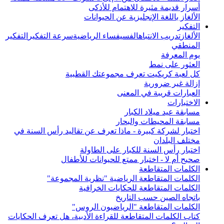
أسرار قديمة مثيرة للاهتمام للأذكى
الألغاز باللغة الإنجليزية عن الحيوانات
التفكير
الألغاز
تدريب الانتباه
الفسيفساء الرياضية
سرعة التفكير
التفكير
المنطقي
يوم المعرفة
العثور على نمط
كل لعبة كريكيت تعرف مجموعتك القطبية
إزالة غير ضرورية
العبارات قريبة في المعنى
الاختبارات
مسابقة عيد ميلاد الكبار
مسابقة المحيطات والبحار
اختبار لشركة كبيرة - ماذا تعرف عن تقاليد رأس السنة في
مختلف البلدان
اختبار رأس السنة للكبار على الطاولة
صحيح أم لا - اختبار ممتع للحيوانات للأطفال
الكلمات المتقاطعة
الكلمات المتقاطعة الرياضية "نظرية المجموعة"
الكلمات المتقاطعة للحكايات الخرافية
باتجاه الصين حسب التاريخ
الكلمات المتقاطعة "الرياضيون الروس"
كتاب الكلمات المتقاطعة للقراءة الأدبية، هل تعرف الحكايات