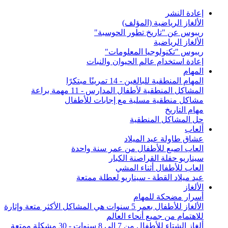
إعادة النشر
الألغاز الرياضية (المؤلف)
ريبوس عن "تاريخ تطور الحوسبة"
الألغاز الرياضية
ريبوس "تكنولوجيا المعلومات"
إعادة استخدام عالم الحيوان والنبات
المهام
المهام المنطقية للبالغين - 14 تمرينًا مبتكرًا
المشاكل المنطقية لأطفال المدارس - 11 مهمة براعة
مشاكل منطقية مسلية مع إجابات للأطفال
مهام التاريخ
حل المشاكل المنطقية
ألعاب
عشاق طاولة عيد الميلاد
العاب اصبع للأطفال من عمر سنة واحدة
سيناريو حفلة القراصنة الكبار
العاب للأطفال أثناء المشي
عيد ميلاد القطة - سيناريو لعطلة ممتعة
الألغاز
أسرار مضحكة للمهام
الألغاز للأطفال بعمر 5 سنوات هي المشاكل الأكثر متعة وإثارة
للاهتمام من جميع أنحاء العالم
ألغاز الشتاء للأطفال من 7 إلى 8 سنوات - 30 مشكلة ممتعة