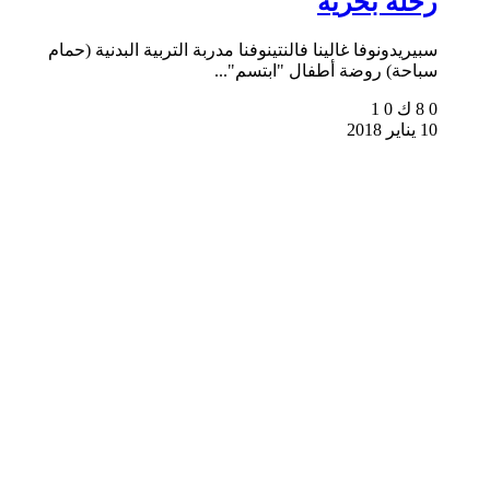
رحلة بحرية
سبيريدونوفا غالينا فالنتينوفنا مدربة التربية البدنية (حمام
سباحة) روضة أطفال "ابتسم"...
0
8 ك
0
1
10 يناير 2018