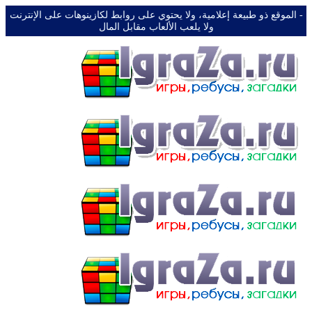
-️ الموقع ذو طبيعة إعلامية، ولا يحتوي على روابط لكازينوهات على الإنترنت
ولا يلعب الألعاب مقابل المال