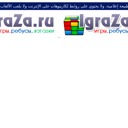
طبيعة إعلامية، ولا يحتوي على روابط لكازينوهات على الإنترنت ولا يلعب الألعاب