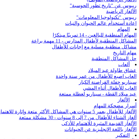
ريبوس عن "تاريخ تطور الحوسبة"
الألغاز الرياضية
ريبوس "تكنولوجيا المعلومات"
إعادة استخدام عالم الحيوان والنبات
المهام
المهام المنطقية للبالغين - 14 تمرينًا مبتكرًا
المشاكل المنطقية لأطفال المدارس - 11 مهمة براعة
مشاكل منطقية مسلية مع إجابات للأطفال
مهام التاريخ
حل المشاكل المنطقية
ألعاب
عشاق طاولة عيد الميلاد
العاب اصبع للأطفال من عمر سنة واحدة
سيناريو حفلة القراصنة الكبار
العاب للأطفال أثناء المشي
عيد ميلاد القطة - سيناريو لعطلة ممتعة
الألغاز
أسرار مضحكة للمهام
الألغاز للأطفال بعمر 5 سنوات هي المشاكل الأكثر متعة وإثارة للاهتمام من جميع أنحاء العالم
ألغاز الشتاء للأطفال من 7 إلى 8 سنوات - 30 مشكلة ممتعة
الألغاز القديمة المثيرة للاهتمام للأذكى
الألغاز باللغة الإنجليزية عن الحيوانات
التفكير