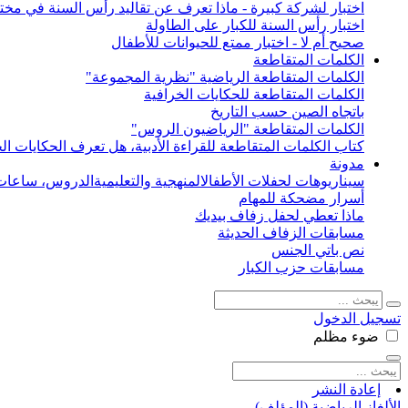
اختبار لشركة كبيرة - ماذا تعرف عن تقاليد رأس السنة في مختل
اختبار رأس السنة للكبار على الطاولة
صحيح أم لا - اختبار ممتع للحيوانات للأطفال
الكلمات المتقاطعة
الكلمات المتقاطعة الرياضية "نظرية المجموعة"
الكلمات المتقاطعة للحكايات الخرافية
باتجاه الصين حسب التاريخ
الكلمات المتقاطعة "الرياضيون الروس"
كتاب الكلمات المتقاطعة للقراءة الأدبية، هل تعرف الحكايات الخ
مدونة
سيناريوهات لحفلات الأطفال
المنهجية والتعليمية
الدروس، ساعات 
أسرار مضحكة للمهام
ماذا تعطي لحفل زفاف بيديك
مسابقات الزفاف الحديثة
نص باتي الجنس
مسابقات حزب الكبار
تسجيل الدخول
ضوء
مظلم
إعادة النشر
الألغاز الرياضية (المؤلف)