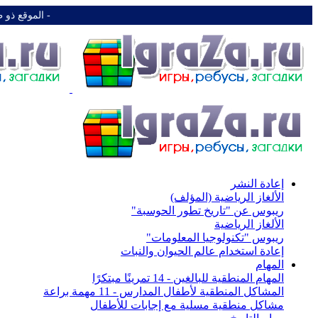
-️ الموقع ذو 
إعادة النشر
الألغاز الرياضية (المؤلف)
ريبوس عن "تاريخ تطور الحوسبة"
الألغاز الرياضية
ريبوس "تكنولوجيا المعلومات"
إعادة استخدام عالم الحيوان والنبات
المهام
المهام المنطقية للبالغين - 14 تمرينًا مبتكرًا
المشاكل المنطقية لأطفال المدارس - 11 مهمة براعة
مشاكل منطقية مسلية مع إجابات للأطفال