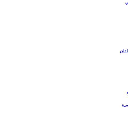
ي
لدان
سة