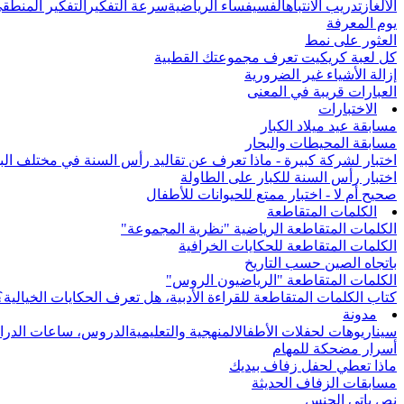
الألغاز
تدريب الانتباه
الفسيفساء الرياضية
سرعة التفكير
التفكير المنطق
يوم المعرفة
العثور على نمط
كل لعبة كريكيت تعرف مجموعتك القطبية
إزالة الأشياء غير الضرورية
العبارات قريبة في المعنى
الاختبارات
مسابقة عيد ميلاد الكبار
مسابقة المحيطات والبحار
اختبار لشركة كبيرة - ماذا تعرف عن تقاليد رأس السنة في مختلف الب
اختبار رأس السنة للكبار على الطاولة
صحيح أم لا - اختبار ممتع للحيوانات للأطفال
الكلمات المتقاطعة
الكلمات المتقاطعة الرياضية "نظرية المجموعة"
الكلمات المتقاطعة للحكايات الخرافية
باتجاه الصين حسب التاريخ
الكلمات المتقاطعة "الرياضيون الروس"
كتاب الكلمات المتقاطعة للقراءة الأدبية، هل تعرف الحكايات الخيالية؟
مدونة
سيناريوهات لحفلات الأطفال
المنهجية والتعليمية
الدروس، ساعات الدرا
أسرار مضحكة للمهام
ماذا تعطي لحفل زفاف بيديك
مسابقات الزفاف الحديثة
نص باتي الجنس