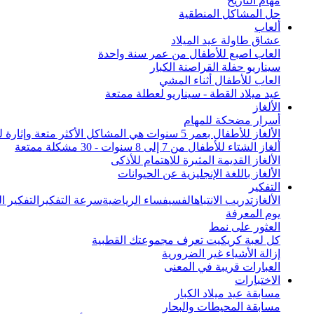
مهام التاريخ
حل المشاكل المنطقية
ألعاب
عشاق طاولة عيد الميلاد
العاب اصبع للأطفال من عمر سنة واحدة
سيناريو حفلة القراصنة الكبار
العاب للأطفال أثناء المشي
عيد ميلاد القطة - سيناريو لعطلة ممتعة
الألغاز
أسرار مضحكة للمهام
الألغاز للأطفال بعمر 5 سنوات هي المشاكل الأكثر متعة وإثارة للاهتمام من جميع أنحاء العالم
ألغاز الشتاء للأطفال من 7 إلى 8 سنوات - 30 مشكلة ممتعة
الألغاز القديمة المثيرة للاهتمام للأذكى
الألغاز باللغة الإنجليزية عن الحيوانات
التفكير
الألغاز
تدريب الانتباه
الفسيفساء الرياضية
سرعة التفكير
التفكير 
يوم المعرفة
العثور على نمط
كل لعبة كريكيت تعرف مجموعتك القطبية
إزالة الأشياء غير الضرورية
العبارات قريبة في المعنى
الاختبارات
مسابقة عيد ميلاد الكبار
مسابقة المحيطات والبحار