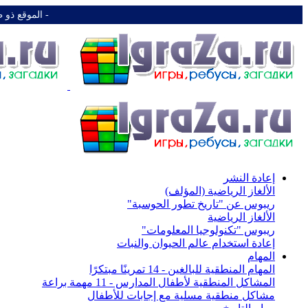
-️ الموقع ذو 
إعادة النشر
الألغاز الرياضية (المؤلف)
ريبوس عن "تاريخ تطور الحوسبة"
الألغاز الرياضية
ريبوس "تكنولوجيا المعلومات"
إعادة استخدام عالم الحيوان والنبات
المهام
المهام المنطقية للبالغين - 14 تمرينًا مبتكرًا
المشاكل المنطقية لأطفال المدارس - 11 مهمة براعة
مشاكل منطقية مسلية مع إجابات للأطفال