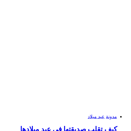
مدونة
عيد ميلاد
كيف تقلب صديقتها في عيد ميلادها