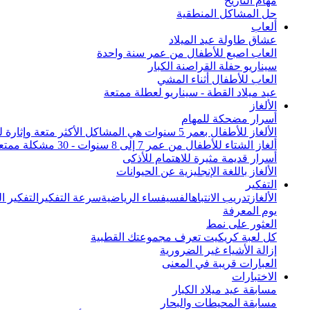
مهام التاريخ
حل المشاكل المنطقية
ألعاب
عشاق طاولة عيد الميلاد
العاب اصبع للأطفال من عمر سنة واحدة
سيناريو حفلة القراصنة الكبار
العاب للأطفال أثناء المشي
عيد ميلاد القطة - سيناريو لعطلة ممتعة
الألغاز
أسرار مضحكة للمهام
الألغاز للأطفال بعمر 5 سنوات هي المشاكل الأكثر متعة وإثارة للاهتمام من جميع أنحاء العالم
ألغاز الشتاء للأطفال من عمر 7 إلى 8 سنوات - 30 مشكلة ممتعة
أسرار قديمة مثيرة للاهتمام للأذكى
الألغاز باللغة الإنجليزية عن الحيوانات
التفكير
الألغاز
تدريب الانتباه
الفسيفساء الرياضية
سرعة التفكير
التفكير 
يوم المعرفة
العثور على نمط
كل لعبة كريكيت تعرف مجموعتك القطبية
إزالة الأشياء غير الضرورية
العبارات قريبة في المعنى
الاختبارات
مسابقة عيد ميلاد الكبار
مسابقة المحيطات والبحار