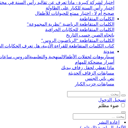
اختبار لشركة كبيرة - ماذا تعرف عن تقاليد رأس السنة في مختل
اختبار رأس السنة للكبار على الطاولة
صحيح أم لا - اختبار ممتع للحيوانات للأطفال
الكلمات المتقاطعة
الكلمات المتقاطعة الرياضية "نظرية المجموعة"
الكلمات المتقاطعة للحكايات الخرافية
باتجاه الصين حسب التاريخ
الكلمات المتقاطعة "الرياضيون الروس"
كتاب الكلمات المتقاطعة للقراءة الأدبية، هل تعرف الحكايات الخ
مدونة
سيناريوهات لحفلات الأطفال
المنهجية والتعليمية
الدروس، ساعات 
أسرار مضحكة للمهام
ماذا تعطي لحفل زفاف بيديك
مسابقات الزفاف الحديثة
نص باتي الجنس
مسابقات حزب الكبار
تسجيل الدخول
ضوء
مظلم
إعادة النشر
الألغاز الرياضية (المؤلف)