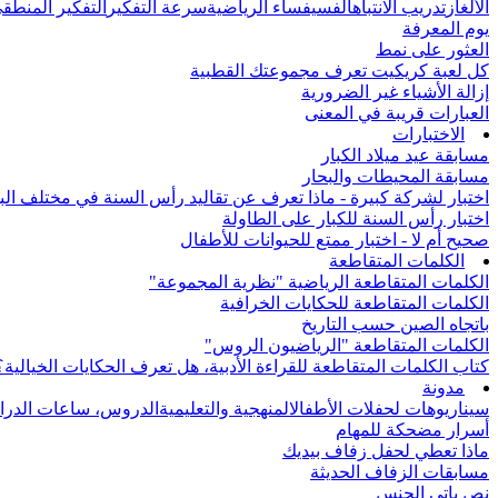
الألغاز
تدريب الانتباه
الفسيفساء الرياضية
سرعة التفكير
التفكير المنطق
يوم المعرفة
العثور على نمط
كل لعبة كريكيت تعرف مجموعتك القطبية
إزالة الأشياء غير الضرورية
العبارات قريبة في المعنى
الاختبارات
مسابقة عيد ميلاد الكبار
مسابقة المحيطات والبحار
اختبار لشركة كبيرة - ماذا تعرف عن تقاليد رأس السنة في مختلف الب
اختبار رأس السنة للكبار على الطاولة
صحيح أم لا - اختبار ممتع للحيوانات للأطفال
الكلمات المتقاطعة
الكلمات المتقاطعة الرياضية "نظرية المجموعة"
الكلمات المتقاطعة للحكايات الخرافية
باتجاه الصين حسب التاريخ
الكلمات المتقاطعة "الرياضيون الروس"
كتاب الكلمات المتقاطعة للقراءة الأدبية، هل تعرف الحكايات الخيالية؟
مدونة
سيناريوهات لحفلات الأطفال
المنهجية والتعليمية
الدروس، ساعات الدرا
أسرار مضحكة للمهام
ماذا تعطي لحفل زفاف بيديك
مسابقات الزفاف الحديثة
نص باتي الجنس