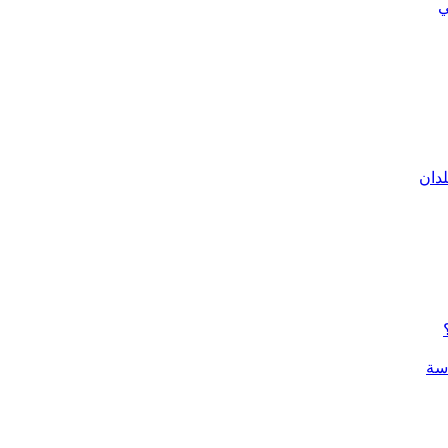
ي
لدان
سة