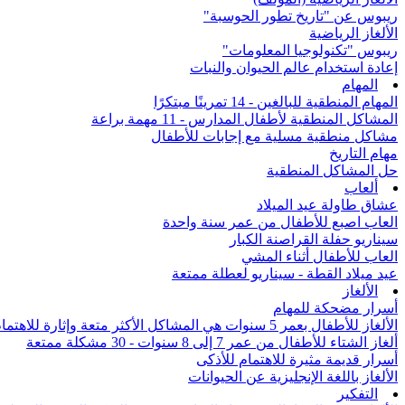
ريبوس عن "تاريخ تطور الحوسبة"
الألغاز الرياضية
ريبوس "تكنولوجيا المعلومات"
إعادة استخدام عالم الحيوان والنبات
المهام
المهام المنطقية للبالغين - 14 تمرينًا مبتكرًا
المشاكل المنطقية لأطفال المدارس - 11 مهمة براعة
مشاكل منطقية مسلية مع إجابات للأطفال
مهام التاريخ
حل المشاكل المنطقية
ألعاب
عشاق طاولة عيد الميلاد
العاب اصبع للأطفال من عمر سنة واحدة
سيناريو حفلة القراصنة الكبار
العاب للأطفال أثناء المشي
عيد ميلاد القطة - سيناريو لعطلة ممتعة
الألغاز
أسرار مضحكة للمهام
الألغاز للأطفال بعمر 5 سنوات هي المشاكل الأكثر متعة وإثارة للاهتمام من جميع أنحاء العالم
ألغاز الشتاء للأطفال من عمر 7 إلى 8 سنوات - 30 مشكلة ممتعة
أسرار قديمة مثيرة للاهتمام للأذكى
الألغاز باللغة الإنجليزية عن الحيوانات
التفكير