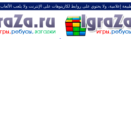
طبيعة إعلامية، ولا يحتوي على روابط لكازينوهات على الإنترنت ولا يلعب الألعاب