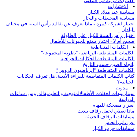
العبارات قريبة في المعنى
الاختبارات
مسابقة عيد ميلاد الكبار
مسابقة المحيطات والبحار
اختبار لشركة كبيرة - ماذا تعرف عن تقاليد رأس السنة في مختلف
البلدان
اختبار رأس السنة للكبار على الطاولة
صحيح أم لا - اختبار ممتع للحيوانات للأطفال
الكلمات المتقاطعة
الكلمات المتقاطعة الرياضية "نظرية المجموعة"
الكلمات المتقاطعة للحكايات الخرافية
باتجاه الصين حسب التاريخ
الكلمات المتقاطعة "الرياضيون الروس"
كتاب الكلمات المتقاطعة للقراءة الأدبية، هل تعرف الحكايات
الخيالية؟
مدونة
سيناريوهات لحفلات الأطفال
المنهجية والتعليمية
الدروس، ساعات
الدراسة
أسرار مضحكة للمهام
ماذا تعطي لحفل زفاف بيديك
مسابقات الزفاف الحديثة
نص باتي الجنس
مسابقات حزب الكبار