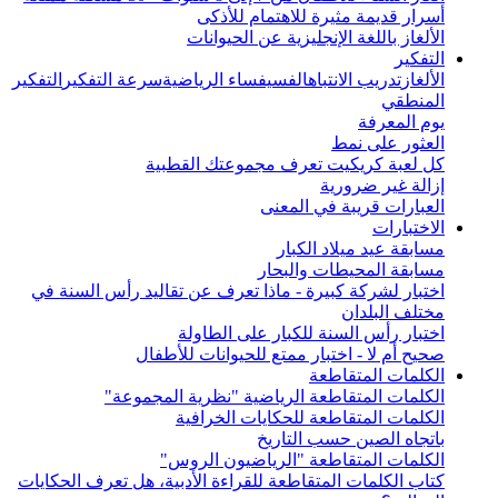
أسرار قديمة مثيرة للاهتمام للأذكى
الألغاز باللغة الإنجليزية عن الحيوانات
التفكير
الألغاز
تدريب الانتباه
الفسيفساء الرياضية
سرعة التفكير
التفكير
المنطقي
يوم المعرفة
العثور على نمط
كل لعبة كريكيت تعرف مجموعتك القطبية
إزالة غير ضرورية
العبارات قريبة في المعنى
الاختبارات
مسابقة عيد ميلاد الكبار
مسابقة المحيطات والبحار
اختبار لشركة كبيرة - ماذا تعرف عن تقاليد رأس السنة في
مختلف البلدان
اختبار رأس السنة للكبار على الطاولة
صحيح أم لا - اختبار ممتع للحيوانات للأطفال
الكلمات المتقاطعة
الكلمات المتقاطعة الرياضية "نظرية المجموعة"
الكلمات المتقاطعة للحكايات الخرافية
باتجاه الصين حسب التاريخ
الكلمات المتقاطعة "الرياضيون الروس"
كتاب الكلمات المتقاطعة للقراءة الأدبية، هل تعرف الحكايات