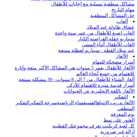
مشاكل منطقية مسلية مع إجابات للأطفال
مهام التاريخ
حل المشاكل المنطقية
ألعاب
عشاق طاولة عيد الميلاد
العاب اصبع للأطفال من عمر سنة واحدة
سيناريو حفلة القراصنة الكبار
العاب للأطفال أثناء المشي
عيد ميلاد القطة - سيناريو لعطلة ممتعة
الألغاز
أسرار مضحكة للمهام
الألغاز للأطفال بعمر 5 سنوات هي المشاكل الأكثر متعة وإثارة
للاهتمام من جميع أنحاء العالم
ألغاز الشتاء للأطفال من 7 إلى 8 سنوات - 30 مشكلة ممتعة
أسرار قديمة مثيرة للاهتمام للأذكى
الألغاز باللغة الإنجليزية عن الحيوانات
التفكير
الألغاز
تدريب الانتباه
الفسيفساء الرياضية
سرعة التفكير
التفكير
المنطقي
يوم المعرفة
العثور على نمط
كل لعبة كريكيت تعرف مجموعتك القطبية
إزالة غير ضرورية