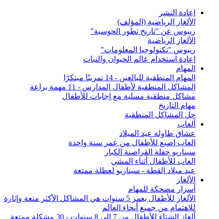
إعادة النشر
الألغاز الرياضية (المؤلف)
ريبوس عن "تاريخ تطور الحوسبة"
الألغاز الرياضية
ريبوس "تكنولوجيا المعلومات"
إعادة استخدام عالم الحيوان والنبات
المهام
المهام المنطقية للبالغين - 14 تمرينًا مبتكرًا
المشاكل المنطقية لأطفال المدارس - 11 مهمة براعة
مشاكل منطقية مسلية مع إجابات للأطفال
مهام التاريخ
حل المشاكل المنطقية
ألعاب
عشاق طاولة عيد الميلاد
العاب اصبع للأطفال من عمر سنة واحدة
سيناريو حفلة القراصنة الكبار
العاب للأطفال أثناء المشي
عيد ميلاد القطة - سيناريو لعطلة ممتعة
الألغاز
أسرار مضحكة للمهام
الألغاز للأطفال بعمر 5 سنوات هي المشاكل الأكثر متعة وإثارة
للاهتمام من جميع أنحاء العالم
ألغاز الشتاء للأطفال من 7 إلى 8 سنوات - 30 مشكلة ممتعة