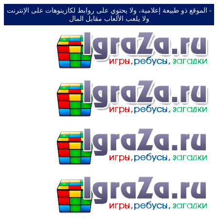
-️ الموقع ذو طبيعة إعلامية، ولا يحتوي على روابط لكازينوهات على الإنترنت
ولا يلعب الألعاب مقابل المال