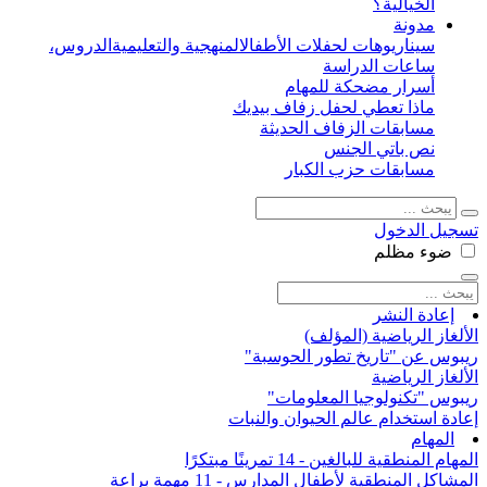
الخيالية؟
مدونة
سيناريوهات لحفلات الأطفال
المنهجية والتعليمية
الدروس،
ساعات الدراسة
أسرار مضحكة للمهام
ماذا تعطي لحفل زفاف بيديك
مسابقات الزفاف الحديثة
نص باتي الجنس
مسابقات حزب الكبار
تسجيل الدخول
ضوء
مظلم
إعادة النشر
الألغاز الرياضية (المؤلف)
ريبوس عن "تاريخ تطور الحوسبة"
الألغاز الرياضية
ريبوس "تكنولوجيا المعلومات"
إعادة استخدام عالم الحيوان والنبات
المهام
المهام المنطقية للبالغين - 14 تمرينًا مبتكرًا
المشاكل المنطقية لأطفال المدارس - 11 مهمة براعة