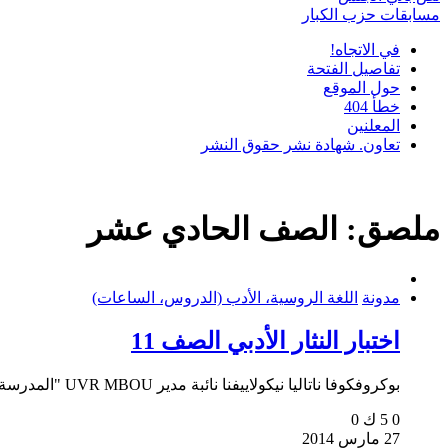
مسابقات حزب الكبار
في الاتجاه!
تفاصيل الفتحة
حول الموقع
خطأ 404
المعلنين
تعاون. شهادة نشر حقوق النشر
ملصق:
الصف الحادي عشر
مدونة
اللغة الروسية، الأدب (الدروس، الساعات)
اختبار النثار الأدبي الصف 11
بوكروفكوفا ناتاليا نيكولاييفنا نائبة مدير UVR MBOU "المدرسة الثانوية رقم...
0
5 ك
0
27 مارس 2014