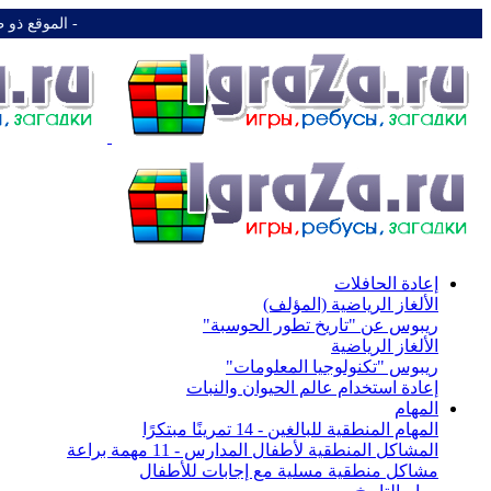
-️ الموقع ذو 
إعادة الحافلات
الألغاز الرياضية (المؤلف)
ريبوس عن "تاريخ تطور الحوسبة"
الألغاز الرياضية
ريبوس "تكنولوجيا المعلومات"
إعادة استخدام عالم الحيوان والنبات
المهام
المهام المنطقية للبالغين - 14 تمرينًا مبتكرًا
المشاكل المنطقية لأطفال المدارس - 11 مهمة براعة
مشاكل منطقية مسلية مع إجابات للأطفال