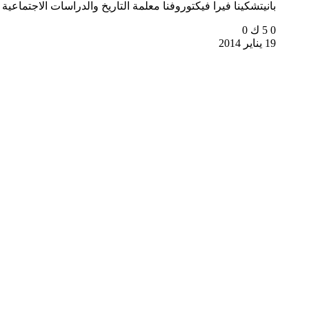
بانيتشكينا فيرا فيكتوروفنا معلمة التاريخ والدراسات الاجتماعية فرع U Rzhaksinskaya
0
5 ك
0
19 يناير 2014