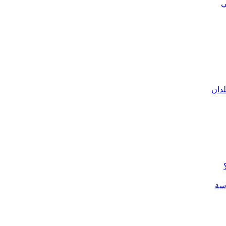
ي
لدان
سة