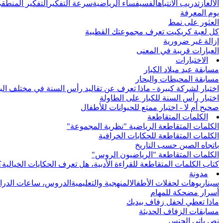
الألغاز
تدريب الانتباه
الفسيفساء الرياضية
سرعة التفكير
التفكير المنطق
يوم المعرفة
العثور على نمط
كل لعبة كريكيت تعرف مجموعتك القطبية
إزالة غير ضرورية
العبارات قريبة في المعنى
الاختبارات
مسابقة عيد ميلاد الكبار
مسابقة المحيطات والبحار
اختبار لشركة كبيرة - ماذا تعرف عن تقاليد رأس السنة في مختلف الب
اختبار رأس السنة للكبار على الطاولة
صحيح أم لا - اختبار ممتع للحيوانات للأطفال
الكلمات المتقاطعة
الكلمات المتقاطعة الرياضية "نظرية المجموعة"
الكلمات المتقاطعة للحكايات الخرافية
باتجاه الصين حسب التاريخ
الكلمات المتقاطعة "الرياضيون الروس"
كتاب الكلمات المتقاطعة للقراءة الأدبية، هل تعرف الحكايات الخيالية؟
مدونة
سيناريوهات لحفلات الأطفال
المنهجية والتعليمية
الدروس، ساعات الدرا
أسرار مضحكة للمهام
ماذا تعطي لحفل زفاف بيديك
مسابقات الزفاف الحديثة
نص باتي الجنس