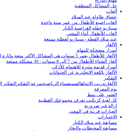
مهام التاريخ
حل المشاكل المنطقية
ألعاب
عشاق طاولة عيد الميلاد
العاب اصبع للأطفال من عمر سنة واحدة
سيناريو حفلة القراصنة الكبار
العاب للأطفال أثناء المشي
عيد ميلاد القطة - سيناريو لعطلة ممتعة
الألغاز
أسرار مضحكة للمهام
الألغاز للأطفال بعمر 5 سنوات هي المشاكل الأكثر متعة وإثارة للاهتمام من جميع أنحاء العالم
ألغاز الشتاء للأطفال من 7 إلى 8 سنوات - 30 مشكلة ممتعة
أسرار قديمة مثيرة للاهتمام للأذكى
الألغاز باللغة الإنجليزية عن الحيوانات
التفكير
الألغاز
تدريب الانتباه
الفسيفساء الرياضية
سرعة التفكير
التفكير 
يوم المعرفة
العثور على نمط
كل لعبة كريكيت تعرف مجموعتك القطبية
إزالة غير ضرورية
العبارات قريبة في المعنى
الاختبارات
مسابقة عيد ميلاد الكبار
مسابقة المحيطات والبحار