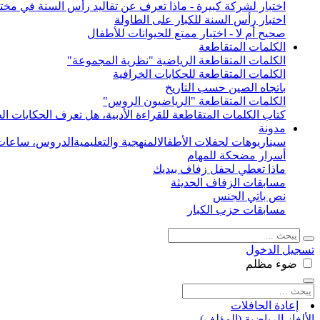
اختبار لشركة كبيرة - ماذا تعرف عن تقاليد رأس السنة في مختل
اختبار رأس السنة للكبار على الطاولة
صحيح أم لا - اختبار ممتع للحيوانات للأطفال
الكلمات المتقاطعة
الكلمات المتقاطعة الرياضية "نظرية المجموعة"
الكلمات المتقاطعة للحكايات الخرافية
باتجاه الصين حسب التاريخ
الكلمات المتقاطعة "الرياضيون الروس"
كتاب الكلمات المتقاطعة للقراءة الأدبية، هل تعرف الحكايات الخ
مدونة
سيناريوهات لحفلات الأطفال
المنهجية والتعليمية
الدروس، ساعات 
أسرار مضحكة للمهام
ماذا تعطي لحفل زفاف بيديك
مسابقات الزفاف الحديثة
نص باتي الجنس
مسابقات حزب الكبار
تسجيل الدخول
ضوء
مظلم
إعادة الحافلات
الألغاز الرياضية (المؤلف)