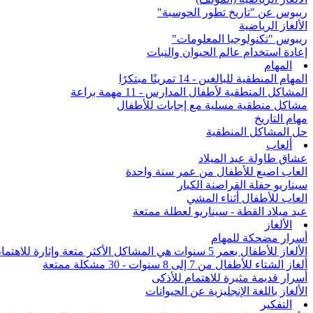
ريبوس عن "تاريخ تطور الحوسبة"
الألغاز الرياضية
ريبوس "تكنولوجيا المعلومات"
إعادة استخدام عالم الحيوان والنبات
المهام
المهام المنطقية للبالغين - 14 تمرينًا مبتكرًا
المشاكل المنطقية لأطفال المدارس - 11 مهمة براعة
مشاكل منطقية مسلية مع إجابات للأطفال
مهام التاريخ
حل المشاكل المنطقية
ألعاب
عشاق طاولة عيد الميلاد
العاب اصبع للأطفال من عمر سنة واحدة
سيناريو حفلة القراصنة الكبار
العاب للأطفال أثناء المشي
عيد ميلاد القطة - سيناريو لعطلة ممتعة
الألغاز
أسرار مضحكة للمهام
الألغاز للأطفال بعمر 5 سنوات هي المشاكل الأكثر متعة وإثارة للاهتمام من جميع أنحاء العالم
ألغاز الشتاء للأطفال من 7 إلى 8 سنوات - 30 مشكلة ممتعة
أسرار قديمة مثيرة للاهتمام للأذكى
الألغاز باللغة الإنجليزية عن الحيوانات
التفكير