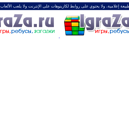
طبيعة إعلامية، ولا يحتوي على روابط لكازينوهات على الإنترنت ولا يلعب الألعاب