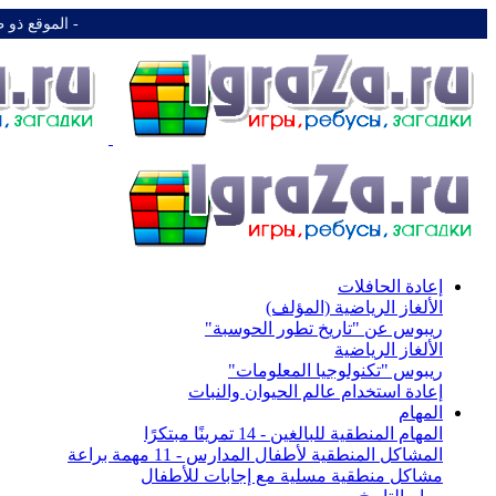
-️ الموقع ذو 
إعادة الحافلات
الألغاز الرياضية (المؤلف)
ريبوس عن "تاريخ تطور الحوسبة"
الألغاز الرياضية
ريبوس "تكنولوجيا المعلومات"
إعادة استخدام عالم الحيوان والنبات
المهام
المهام المنطقية للبالغين - 14 تمرينًا مبتكرًا
المشاكل المنطقية لأطفال المدارس - 11 مهمة براعة
مشاكل منطقية مسلية مع إجابات للأطفال