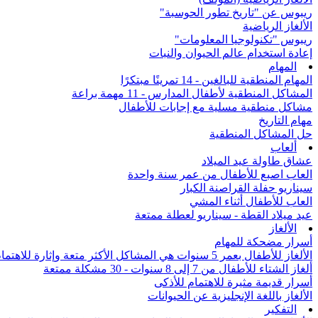
ريبوس عن "تاريخ تطور الحوسبة"
الألغاز الرياضية
ريبوس "تكنولوجيا المعلومات"
إعادة استخدام عالم الحيوان والنبات
المهام
المهام المنطقية للبالغين - 14 تمرينًا مبتكرًا
المشاكل المنطقية لأطفال المدارس - 11 مهمة براعة
مشاكل منطقية مسلية مع إجابات للأطفال
مهام التاريخ
حل المشاكل المنطقية
ألعاب
عشاق طاولة عيد الميلاد
العاب اصبع للأطفال من عمر سنة واحدة
سيناريو حفلة القراصنة الكبار
العاب للأطفال أثناء المشي
عيد ميلاد القطة - سيناريو لعطلة ممتعة
الألغاز
أسرار مضحكة للمهام
الألغاز للأطفال بعمر 5 سنوات هي المشاكل الأكثر متعة وإثارة للاهتمام من جميع أنحاء العالم
ألغاز الشتاء للأطفال من 7 إلى 8 سنوات - 30 مشكلة ممتعة
أسرار قديمة مثيرة للاهتمام للأذكى
الألغاز باللغة الإنجليزية عن الحيوانات
التفكير