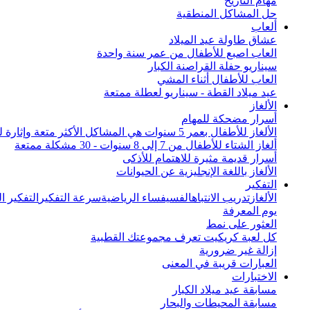
مهام التاريخ
حل المشاكل المنطقية
ألعاب
عشاق طاولة عيد الميلاد
العاب اصبع للأطفال من عمر سنة واحدة
سيناريو حفلة القراصنة الكبار
العاب للأطفال أثناء المشي
عيد ميلاد القطة - سيناريو لعطلة ممتعة
الألغاز
أسرار مضحكة للمهام
الألغاز للأطفال بعمر 5 سنوات هي المشاكل الأكثر متعة وإثارة للاهتمام من جميع أنحاء العالم
ألغاز الشتاء للأطفال من 7 إلى 8 سنوات - 30 مشكلة ممتعة
أسرار قديمة مثيرة للاهتمام للأذكى
الألغاز باللغة الإنجليزية عن الحيوانات
التفكير
الألغاز
تدريب الانتباه
الفسيفساء الرياضية
سرعة التفكير
التفكير 
يوم المعرفة
العثور على نمط
كل لعبة كريكيت تعرف مجموعتك القطبية
إزالة غير ضرورية
العبارات قريبة في المعنى
الاختبارات
مسابقة عيد ميلاد الكبار
مسابقة المحيطات والبحار