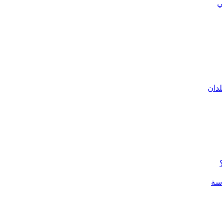
ي
لدان
سة