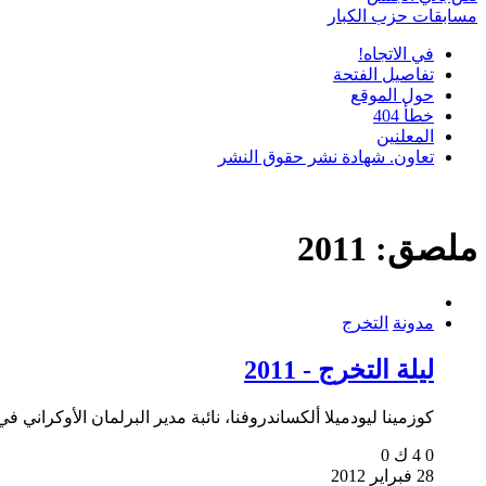
مسابقات حزب الكبار
في الاتجاه!
تفاصيل الفتحة
حول الموقع
خطأ 404
المعلنين
تعاون. شهادة نشر حقوق النشر
ملصق:
2011
مدونة
التخرج
ليلة التخرج - 2011
كوزمينا ليودميلا ألكساندروفنا، نائبة مدير البرلمان الأوكراني في 
0
4 ك
0
28 فبراير 2012