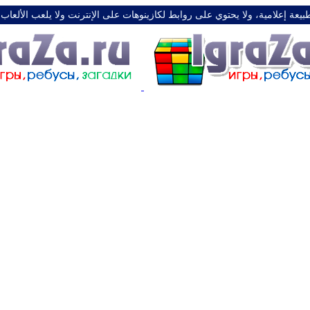
طبيعة إعلامية، ولا يحتوي على روابط لكازينوهات على الإنترنت ولا يلعب الألعاب