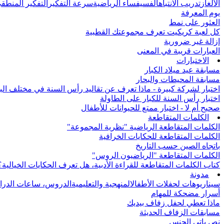
الألغاز
تدريب الانتباه
الفسيفساء الرياضية
سرعة التفكير
التفكير المنطق
يوم المعرفة
العثور على نمط
كل لعبة كريكيت تعرف مجموعتك القطبية
إزالة غير ضرورية
العبارات قريبة في المعنى
الاختبارات
مسابقة عيد ميلاد الكبار
مسابقة المحيطات والبحار
اختبار لشركة كبيرة - ماذا تعرف عن تقاليد رأس السنة في مختلف الب
اختبار رأس السنة للكبار على الطاولة
صحيح أم لا - اختبار ممتع للحيوانات للأطفال
الكلمات المتقاطعة
الكلمات المتقاطعة الرياضية "نظرية المجموعة"
الكلمات المتقاطعة للحكايات الخرافية
باتجاه الصين حسب التاريخ
الكلمات المتقاطعة "الرياضيون الروس"
كتاب الكلمات المتقاطعة للقراءة الأدبية، هل تعرف الحكايات الخيالية؟
مدونة
سيناريوهات لحفلات الأطفال
المنهجية والتعليمية
الدروس، ساعات الدرا
أسرار مضحكة للمهام
ماذا تعطي لحفل زفاف بيديك
مسابقات الزفاف الحديثة
نص باتي الجنس