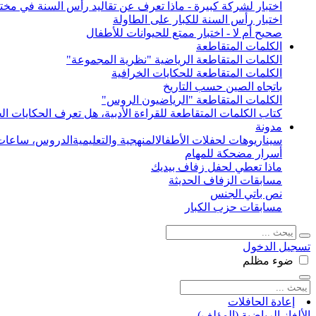
اختبار لشركة كبيرة - ماذا تعرف عن تقاليد رأس السنة في مختل
اختبار رأس السنة للكبار على الطاولة
صحيح أم لا - اختبار ممتع للحيوانات للأطفال
الكلمات المتقاطعة
الكلمات المتقاطعة الرياضية "نظرية المجموعة"
الكلمات المتقاطعة للحكايات الخرافية
باتجاه الصين حسب التاريخ
الكلمات المتقاطعة "الرياضيون الروس"
كتاب الكلمات المتقاطعة للقراءة الأدبية، هل تعرف الحكايات الخ
مدونة
سيناريوهات لحفلات الأطفال
المنهجية والتعليمية
الدروس، ساعات 
أسرار مضحكة للمهام
ماذا تعطي لحفل زفاف بيديك
مسابقات الزفاف الحديثة
نص باتي الجنس
مسابقات حزب الكبار
تسجيل الدخول
ضوء
مظلم
إعادة الحافلات
الألغاز الرياضية (المؤلف)