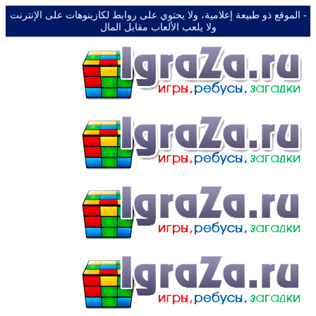
-️ الموقع ذو طبيعة إعلامية، ولا يحتوي على روابط لكازينوهات على الإنترنت
ولا يلعب الألعاب مقابل المال