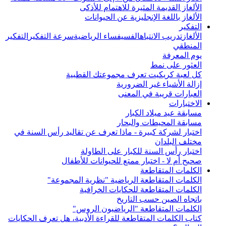
الألغاز القديمة المثيرة للاهتمام للأذكى
الألغاز باللغة الإنجليزية عن الحيوانات
التفكير
الألغاز
تدريب الانتباه
الفسيفساء الرياضية
سرعة التفكير
التفكير
المنطقي
يوم المعرفة
العثور على نمط
كل لعبة كريكيت تعرف مجموعتك القطبية
إزالة الأشياء غير الضرورية
العبارات قريبة في المعنى
الاختبارات
مسابقة عيد ميلاد الكبار
مسابقة المحيطات والبحار
اختبار لشركة كبيرة - ماذا تعرف عن تقاليد رأس السنة في
مختلف البلدان
اختبار رأس السنة للكبار على الطاولة
صحيح أم لا - اختبار ممتع للحيوانات للأطفال
الكلمات المتقاطعة
الكلمات المتقاطعة الرياضية "نظرية المجموعة"
الكلمات المتقاطعة للحكايات الخرافية
باتجاه الصين حسب التاريخ
الكلمات المتقاطعة "الرياضيون الروس"
كتاب الكلمات المتقاطعة للقراءة الأدبية، هل تعرف الحكايات