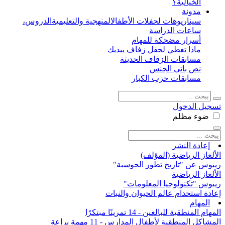
الخيالية؟
مدونة
سيناريوهات لحفلات الأطفال
المنهجية والتعليمية
الدروس،
ساعات الدراسة
أسرار مضحكة للمهام
ماذا تعطي لحفل زفاف بيديك
مسابقات الزفاف الحديثة
نص باتي الجنس
مسابقات حزب الكبار
تسجيل الدخول
ضوء
مظلم
إعادة النشر
الألغاز الرياضية (المؤلف)
ريبوس عن "تاريخ تطور الحوسبة"
الألغاز الرياضية
ريبوس "تكنولوجيا المعلومات"
إعادة استخدام عالم الحيوان والنبات
المهام
المهام المنطقية للبالغين - 14 تمرينًا مبتكرًا
المشاكل المنطقية لأطفال المدارس - 11 مهمة براعة