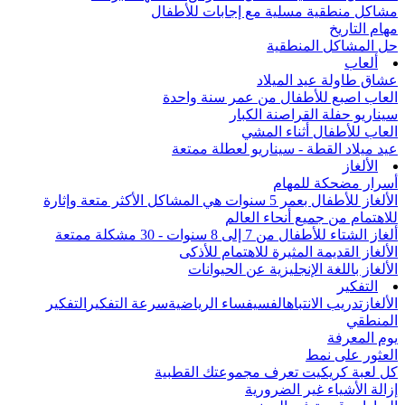
مشاكل منطقية مسلية مع إجابات للأطفال
مهام التاريخ
حل المشاكل المنطقية
ألعاب
عشاق طاولة عيد الميلاد
العاب اصبع للأطفال من عمر سنة واحدة
سيناريو حفلة القراصنة الكبار
العاب للأطفال أثناء المشي
عيد ميلاد القطة - سيناريو لعطلة ممتعة
الألغاز
أسرار مضحكة للمهام
الألغاز للأطفال بعمر 5 سنوات هي المشاكل الأكثر متعة وإثارة
للاهتمام من جميع أنحاء العالم
ألغاز الشتاء للأطفال من 7 إلى 8 سنوات - 30 مشكلة ممتعة
الألغاز القديمة المثيرة للاهتمام للأذكى
الألغاز باللغة الإنجليزية عن الحيوانات
التفكير
الألغاز
تدريب الانتباه
الفسيفساء الرياضية
سرعة التفكير
التفكير
المنطقي
يوم المعرفة
العثور على نمط
كل لعبة كريكيت تعرف مجموعتك القطبية
إزالة الأشياء غير الضرورية