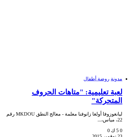
مدونة
روضة أطفال
لعبة تعليمية: "متاهات الحروف
المتحركة"
ليانغوزوفا أولغا زانوفنا معلمة - معالج النطق MKDOU رقم
22، مياس،...
0
5 ك
0
23 نوفمبر 2015