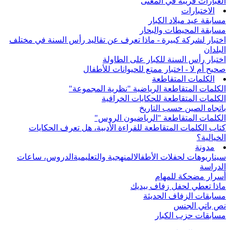
العبارات قريبة في المعنى
الاختبارات
مسابقة عيد ميلاد الكبار
مسابقة المحيطات والبحار
اختبار لشركة كبيرة - ماذا تعرف عن تقاليد رأس السنة في مختلف
البلدان
اختبار رأس السنة للكبار على الطاولة
صحيح أم لا - اختبار ممتع للحيوانات للأطفال
الكلمات المتقاطعة
الكلمات المتقاطعة الرياضية "نظرية المجموعة"
الكلمات المتقاطعة للحكايات الخرافية
باتجاه الصين حسب التاريخ
الكلمات المتقاطعة "الرياضيون الروس"
كتاب الكلمات المتقاطعة للقراءة الأدبية، هل تعرف الحكايات
الخيالية؟
مدونة
سيناريوهات لحفلات الأطفال
المنهجية والتعليمية
الدروس، ساعات
الدراسة
أسرار مضحكة للمهام
ماذا تعطي لحفل زفاف بيديك
مسابقات الزفاف الحديثة
نص باتي الجنس
مسابقات حزب الكبار