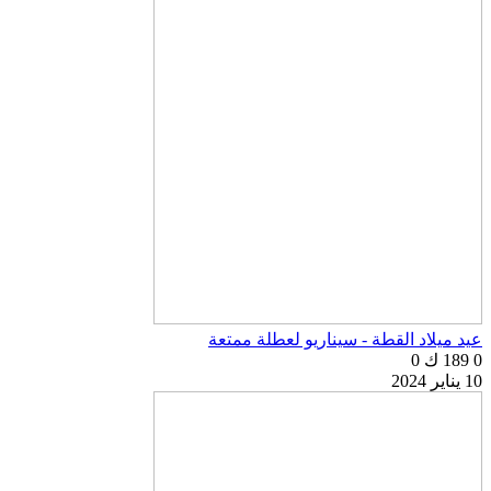
عيد ميلاد القطة - سيناريو لعطلة ممتعة
0
189 ك
0
10 يناير 2024