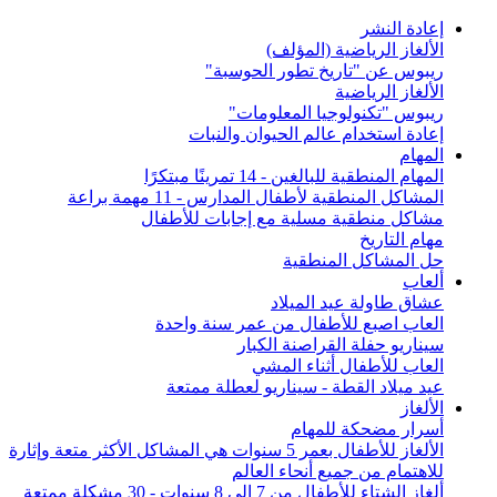
إعادة النشر
الألغاز الرياضية (المؤلف)
ريبوس عن "تاريخ تطور الحوسبة"
الألغاز الرياضية
ريبوس "تكنولوجيا المعلومات"
إعادة استخدام عالم الحيوان والنبات
المهام
المهام المنطقية للبالغين - 14 تمرينًا مبتكرًا
المشاكل المنطقية لأطفال المدارس - 11 مهمة براعة
مشاكل منطقية مسلية مع إجابات للأطفال
مهام التاريخ
حل المشاكل المنطقية
ألعاب
عشاق طاولة عيد الميلاد
العاب اصبع للأطفال من عمر سنة واحدة
سيناريو حفلة القراصنة الكبار
العاب للأطفال أثناء المشي
عيد ميلاد القطة - سيناريو لعطلة ممتعة
الألغاز
أسرار مضحكة للمهام
الألغاز للأطفال بعمر 5 سنوات هي المشاكل الأكثر متعة وإثارة
للاهتمام من جميع أنحاء العالم
ألغاز الشتاء للأطفال من 7 إلى 8 سنوات - 30 مشكلة ممتعة