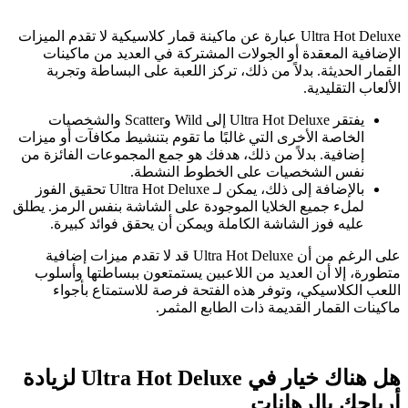
Ultra Hot Deluxe عبارة عن ماكينة قمار كلاسيكية لا تقدم الميزات
الإضافية المعقدة أو الجولات المشتركة في العديد من ماكينات
القمار الحديثة. بدلاً من ذلك، تركز اللعبة على البساطة وتجربة
الألعاب التقليدية.
يفتقر Ultra Hot Deluxe إلى Wild وScatter والشخصيات
الخاصة الأخرى التي غالبًا ما تقوم بتنشيط مكافآت أو ميزات
إضافية. بدلاً من ذلك، هدفك هو جمع المجموعات الفائزة من
نفس الشخصيات على الخطوط النشطة.
بالإضافة إلى ذلك، يمكن لـ Ultra Hot Deluxe تحقيق الفوز
لملء جميع الخلايا الموجودة على الشاشة بنفس الرمز. يطلق
عليه فوز الشاشة الكاملة ويمكن أن يحقق فوائد كبيرة.
على الرغم من أن Ultra Hot Deluxe قد لا تقدم ميزات إضافية
متطورة، إلا أن العديد من اللاعبين يستمتعون ببساطتها وأسلوب
اللعب الكلاسيكي، وتوفر هذه الفتحة فرصة للاستمتاع بأجواء
ماكينات القمار القديمة ذات الطابع المثمر.
هل هناك خيار في Ultra Hot Deluxe لزيادة
أرباحك بالرهانات