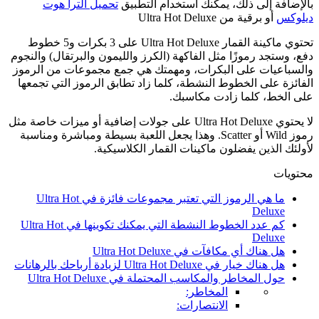
بالإضافة إلى ذلك، يمكنك استخدام التطبيق
تحميل الترا هوت
ديلوكس
أو برقية من Ultra Hot Deluxe
تحتوي ماكينة القمار Ultra Hot Deluxe على 3 بكرات و5 خطوط
دفع، وستجد رموزًا مثل الفاكهة (الكرز والليمون والبرتقال) والنجوم
والسباعيات على البكرات، ومهمتك هي جمع مجموعات من الرموز
الفائزة على الخطوط النشطة، كلما زاد تطابق الرموز التي تجمعها
على الخط، كلما زادت مكاسبك.
لا يحتوي Ultra Hot Deluxe على جولات إضافية أو ميزات خاصة مثل
رموز Wild أو Scatter. وهذا يجعل اللعبة بسيطة ومباشرة ومناسبة
لأولئك الذين يفضلون ماكينات القمار الكلاسيكية.
محتويات
ما هي الرموز التي تعتبر مجموعات فائزة في Ultra Hot
Deluxe
كم عدد الخطوط النشطة التي يمكنك تكوينها في Ultra Hot
Deluxe
هل هناك أي مكافآت في Ultra Hot Deluxe
هل هناك خيار في Ultra Hot Deluxe لزيادة أرباحك بالرهانات
حول المخاطر والمكاسب المحتملة في Ultra Hot Deluxe
المخاطر:
الانتصارات: