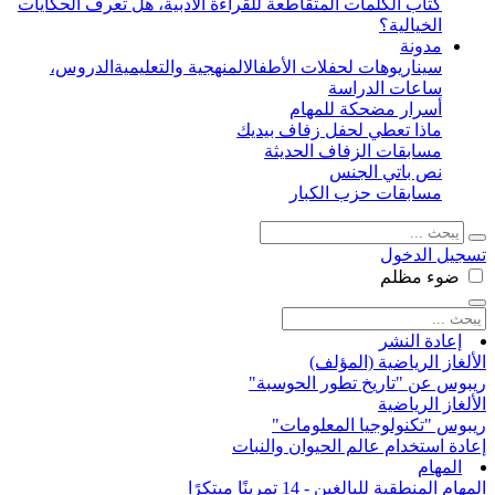
كتاب الكلمات المتقاطعة للقراءة الأدبية، هل تعرف الحكايات
الخيالية؟
مدونة
سيناريوهات لحفلات الأطفال
المنهجية والتعليمية
الدروس،
ساعات الدراسة
أسرار مضحكة للمهام
ماذا تعطي لحفل زفاف بيديك
مسابقات الزفاف الحديثة
نص باتي الجنس
مسابقات حزب الكبار
تسجيل الدخول
ضوء
مظلم
إعادة النشر
الألغاز الرياضية (المؤلف)
ريبوس عن "تاريخ تطور الحوسبة"
الألغاز الرياضية
ريبوس "تكنولوجيا المعلومات"
إعادة استخدام عالم الحيوان والنبات
المهام
المهام المنطقية للبالغين - 14 تمرينًا مبتكرًا