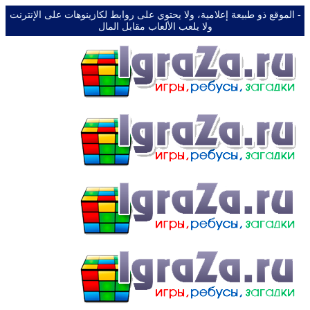
-️ الموقع ذو طبيعة إعلامية، ولا يحتوي على روابط لكازينوهات على الإنترنت
ولا يلعب الألعاب مقابل المال