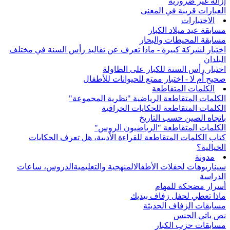
إزالة غير ضرورية
العبارات قريبة في المعنى
الاختبارات
مسابقة عيد ميلاد الكبار
مسابقة المحيطات والبحار
اختبار لشركة كبيرة - ماذا تعرف عن تقاليد رأس السنة في مختلف
البلدان
اختبار رأس السنة للكبار على الطاولة
صحيح أم لا - اختبار ممتع للحيوانات للأطفال
الكلمات المتقاطعة
الكلمات المتقاطعة الرياضية "نظرية المجموعة"
الكلمات المتقاطعة للحكايات الخرافية
باتجاه الصين حسب التاريخ
الكلمات المتقاطعة "الرياضيون الروس"
كتاب الكلمات المتقاطعة للقراءة الأدبية، هل تعرف الحكايات
الخيالية؟
مدونة
سيناريوهات لحفلات الأطفال
المنهجية والتعليمية
الدروس، ساعات
الدراسة
أسرار مضحكة للمهام
ماذا تعطي لحفل زفاف بيديك
مسابقات الزفاف الحديثة
نص باتي الجنس
مسابقات حزب الكبار