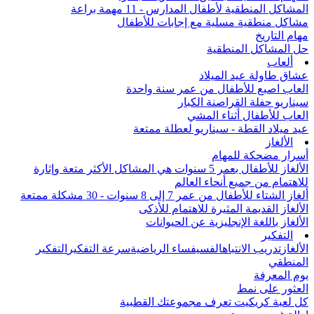
المشاكل المنطقية لأطفال المدارس - 11 مهمة براعة
مشاكل منطقية مسلية مع إجابات للأطفال
مهام التاريخ
حل المشاكل المنطقية
ألعاب
عشاق طاولة عيد الميلاد
العاب اصبع للأطفال من عمر سنة واحدة
سيناريو حفلة القراصنة الكبار
العاب للأطفال أثناء المشي
عيد ميلاد القطة - سيناريو لعطلة ممتعة
الألغاز
أسرار مضحكة للمهام
الألغاز للأطفال بعمر 5 سنوات هي المشاكل الأكثر متعة وإثارة
للاهتمام من جميع أنحاء العالم
ألغاز الشتاء للأطفال من عمر 7 إلى 8 سنوات - 30 مشكلة ممتعة
الألغاز القديمة المثيرة للاهتمام للأذكى
الألغاز باللغة الإنجليزية عن الحيوانات
التفكير
الألغاز
تدريب الانتباه
الفسيفساء الرياضية
سرعة التفكير
التفكير
المنطقي
يوم المعرفة
العثور على نمط
كل لعبة كريكيت تعرف مجموعتك القطبية