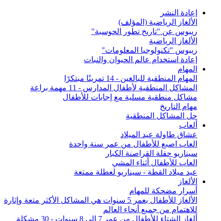
إعادة النشر
الألغاز الرياضية (المؤلف)
ريبوس عن "تاريخ تطور الحوسبة"
الألغاز الرياضية
ريبوس "تكنولوجيا المعلومات"
إعادة استخدام عالم الحيوان والنبات
المهام
المهام المنطقية للبالغين - 14 تمرينًا مبتكرًا
المشاكل المنطقية لأطفال المدارس - 11 مهمة براعة
مشاكل منطقية مسلية مع إجابات للأطفال
مهام التاريخ
حل المشاكل المنطقية
ألعاب
عشاق طاولة عيد الميلاد
العاب اصبع للأطفال من عمر سنة واحدة
سيناريو حفلة القراصنة الكبار
العاب للأطفال أثناء المشي
عيد ميلاد القطة - سيناريو لعطلة ممتعة
الألغاز
أسرار مضحكة للمهام
الألغاز للأطفال بعمر 5 سنوات هي المشاكل الأكثر متعة وإثارة
للاهتمام من جميع أنحاء العالم
ألغاز الشتاء للأطفال من عمر 7 إلى 8 سنوات - 30 مشكلة