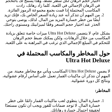
اختيار حجم الرهان لكل سطر نشط، وهذا يسمح لك بالتحكم
في الرهان الإجمالي في اللعبة. كلما زاد رهانك، زادت
المكاسب المحتملة إذا قمت بجمع مجموعة الرموز الفائزة.
من المهم أن تتذكر أنه عند زيادة السعر الخاص بك، فإنك تزيد
أيضًا من خطر خسارة المزيد من المال. لذلك، يوصى بتوخي
الحذر عند اختيار حجم السعر وفقًا لميزانيتك ومستوى راحتك.
بشكل عام، لا يتضمن Ultra Hot Deluxe ميزات خاصة تتعلق بزيادة
المكاسب من خلال الرهانات، ولكن يمكنك ضبط حجم الرهان
للتحكم في المبلغ الإجمالي الذي ترغب في المراهنة به على اللعبة.
حول المخاطر والمكاسب المحتملة في
Ultra Hot Deluxe
لا يضمن Ultra Hot Deluxe المكاسب ويأتي مع مخاطر معينة. من
المهم أن نتذكر أن ماكينات القمار تعمل على أساس أرقام عشوائية،
ونتائج كل دورة عشوائية.
المخاطر:
خسارة المال: ينطوي لعب ماكينات القمار دائمًا على خطر
خسارة المال. لا توجد ضمانات للفوز ويجب أن تكون مستعدًا
لحقيقة احتمال خسارة رهاناتك.