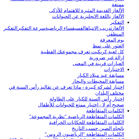
ممتعة
الألغاز القديمة المثيرة للاهتمام للأذكى
الألغاز باللغة الإنجليزية عن الحيوانات
التفكير
الألغاز
تدريب الانتباه
الفسيفساء الرياضية
سرعة التفكير
التفكير
المنطقي
يوم المعرفة
العثور على نمط
كل لعبة كريكيت تعرف مجموعتك القطبية
إزالة غير ضرورية
العبارات قريبة في المعنى
الاختبارات
مسابقة عيد ميلاد الكبار
مسابقة المحيطات والبحار
اختبار لشركة كبيرة - ماذا تعرف عن تقاليد رأس السنة في
مختلف البلدان
اختبار رأس السنة للكبار على الطاولة
صحيح أم لا - اختبار ممتع للحيوانات للأطفال
الكلمات المتقاطعة
الكلمات المتقاطعة الرياضية "نظرية المجموعة"
الكلمات المتقاطعة للحكايات الخرافية
باتجاه الصين حسب التاريخ
الكلمات المتقاطعة "الرياضيون الروس"