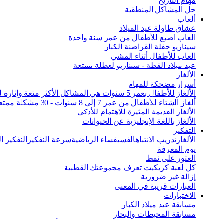
مهام التاريخ
حل المشاكل المنطقية
ألعاب
عشاق طاولة عيد الميلاد
العاب اصبع للأطفال من عمر سنة واحدة
سيناريو حفلة القراصنة الكبار
العاب للأطفال أثناء المشي
عيد ميلاد القطة - سيناريو لعطلة ممتعة
الألغاز
أسرار مضحكة للمهام
الألغاز للأطفال بعمر 5 سنوات هي المشاكل الأكثر متعة وإثارة للاهتمام من جميع أنحاء العالم
ألغاز الشتاء للأطفال من عمر 7 إلى 8 سنوات - 30 مشكلة ممتعة
الألغاز القديمة المثيرة للاهتمام للأذكى
الألغاز باللغة الإنجليزية عن الحيوانات
التفكير
الألغاز
تدريب الانتباه
الفسيفساء الرياضية
سرعة التفكير
التفكير 
يوم المعرفة
العثور على نمط
كل لعبة كريكيت تعرف مجموعتك القطبية
إزالة غير ضرورية
العبارات قريبة في المعنى
الاختبارات
مسابقة عيد ميلاد الكبار
مسابقة المحيطات والبحار