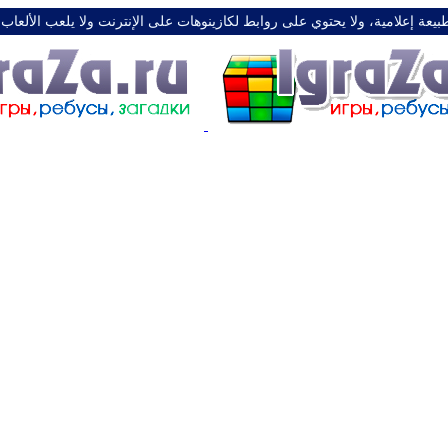
طبيعة إعلامية، ولا يحتوي على روابط لكازينوهات على الإنترنت ولا يلعب الألعاب