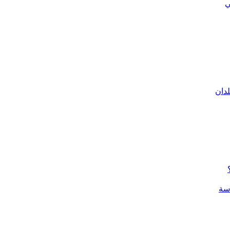
ي
لدان
سة