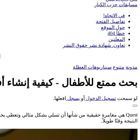
مسابقات حزب الكبار
في الاتجاه!
تفاصيل الفتحة
حول الموقع
خطأ 404
المعلنين
تعاون. شهادة نشر حقوق النشر
ا
مدونة
متنوع
سيناريوهات العطلة
بحث ممتع للأطفال - كيفية إنشاء 
لو سمحت
تسجيل الدخول
أو
يسجل
افعلها.
Quest هي مغامرة حقيقية من شأنها أن تسلي بشكل مثالي وتعطي بحر
النتيجة وقتًا طويلاً.