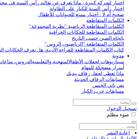
اختبار لشركة كبيرة - ماذا تعرف عن تقاليد رأس السنة في مختل
اختبار رأس السنة للكبار على الطاولة
صحيح أم لا - اختبار ممتع للحيوانات للأطفال
الكلمات المتقاطعة
الكلمات المتقاطعة الرياضية "نظرية المجموعة"
الكلمات المتقاطعة للحكايات الخرافية
باتجاه الصين حسب التاريخ
الكلمات المتقاطعة "الرياضيون الروس"
كتاب الكلمات المتقاطعة للقراءة الأدبية، هل تعرف الحكايات الخ
مدونة
سيناريوهات لحفلات الأطفال
المنهجية والتعليمية
الدروس، ساعات 
أسرار مضحكة للمهام
ماذا تعطي لحفل زفاف بيديك
مسابقات الزفاف الحديثة
نص باتي الجنس
مسابقات حزب الكبار
تسجيل الدخول
ضوء
مظلم
إعادة النشر
الألغاز الرياضية (المؤلف)