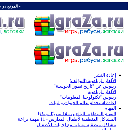
-️ الموقع ذو 
إعادة النشر
الألغاز الرياضية (المؤلف)
ريبوس عن "تاريخ تطور الحوسبة"
الألغاز الرياضية
ريبوس "تكنولوجيا المعلومات"
إعادة استخدام عالم الحيوان والنبات
المهام
المهام المنطقية للبالغين - 14 تمرينًا مبتكرًا
المشاكل المنطقية لأطفال المدارس - 11 مهمة براعة
مشاكل منطقية مسلية مع إجابات للأطفال