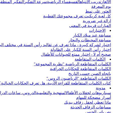
الألغاز
تدريب الانتباه
الفسيفساء الرياضية
سرعة التفكير
التفكير المنطق
يوم المعرفة
العثور على نمط
كل لعبة كريكيت تعرف مجموعتك القطبية
إزالة غير ضرورية
العبارات قريبة في المعنى
الاختبارات
مسابقة عيد ميلاد الكبار
مسابقة المحيطات والبحار
اختبار لشركة كبيرة - ماذا تعرف عن تقاليد رأس السنة في مختلف الب
اختبار رأس السنة للكبار على الطاولة
صحيح أم لا - اختبار ممتع للحيوانات للأطفال
الكلمات المتقاطعة
الكلمات المتقاطعة الرياضية "نظرية المجموعة"
الكلمات المتقاطعة للحكايات الخرافية
باتجاه الصين حسب التاريخ
الكلمات المتقاطعة "الرياضيون الروس"
كتاب الكلمات المتقاطعة للقراءة الأدبية، هل تعرف الحكايات الخيالية؟
مدونة
سيناريوهات لحفلات الأطفال
المنهجية والتعليمية
الدروس، ساعات الدرا
أسرار مضحكة للمهام
ماذا تعطي لحفل زفاف بيديك
مسابقات الزفاف الحديثة
نص باتي الجنس