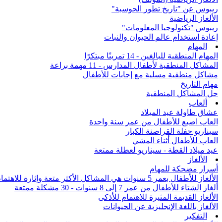
ريبوس عن "تاريخ تطور الحوسبة"
الألغاز الرياضية
ريبوس "تكنولوجيا المعلومات"
إعادة استخدام عالم الحيوان والنبات
المهام
المهام المنطقية للبالغين - 14 تمرينًا مبتكرًا
المشاكل المنطقية لأطفال المدارس - 11 مهمة براعة
مشاكل منطقية مسلية مع إجابات للأطفال
مهام التاريخ
حل المشاكل المنطقية
ألعاب
عشاق طاولة عيد الميلاد
العاب اصبع للأطفال من عمر سنة واحدة
سيناريو حفلة القراصنة الكبار
العاب للأطفال أثناء المشي
عيد ميلاد القطة - سيناريو لعطلة ممتعة
الألغاز
أسرار مضحكة للمهام
الألغاز للأطفال بعمر 5 سنوات هي المشاكل الأكثر متعة وإثارة للاهتمام من جميع أنحاء العالم
ألغاز الشتاء للأطفال من عمر 7 إلى 8 سنوات - 30 مشكلة ممتعة
الألغاز القديمة المثيرة للاهتمام للأذكى
الألغاز باللغة الإنجليزية عن الحيوانات
التفكير