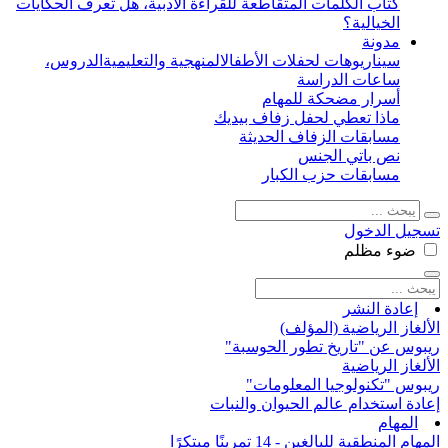
كتاب الكلمات المتقاطعة للقراءة الأدبية، هل تعرف الحكايات
الخيالية؟
مدونة
سيناريوهات لحفلات الأطفال
المنهجية والتعليمية
الدروس،
ساعات الدراسة
أسرار مضحكة للمهام
ماذا تعطي لحفل زفاف بيديك
مسابقات الزفاف الحديثة
نص باتي الجنس
مسابقات حزب الكبار
تسجيل الدخول
ضوء
مظلم
إعادة النشر
الألغاز الرياضية (المؤلف)
ريبوس عن "تاريخ تطور الحوسبة"
الألغاز الرياضية
ريبوس "تكنولوجيا المعلومات"
إعادة استخدام عالم الحيوان والنبات
المهام
المهام المنطقية للبالغين - 14 تمرينًا مبتكرًا