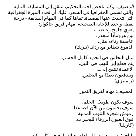
المضيف:
وكما تلخص لجنة التحكيم، ننتقل إلى المسابقة التالية
والتي تسمى الجغرافيا في الشعر. عليك أن تحدد الميزة الجغرافية
التي تتحدث عنها القصيدة. تمامًا كما في المهام السابقة - درجة
نقطة واحدة للإجابة الصحيحة. مهام فريق جاكوار:
يعوي جامح وغاضب،
بين هرومادا منحدر،
عاصفة رثاءه مثل،
الدموع تتطاير مع رذاذ. (تيريك)
مثل النحاس في الحديد كامل الجسم،
يتم قطع إبر اللهب في الليل.
الأعمدة تنتفخ إلى...
ويندفعون بعيدًا مع التحليق.
(زامبيزي)
المضيف: مهام لفريق النمور
سوف يكون طويلا... الحلم،
سوف يحلمون من الآن فصاعدا
رموش شجرة التنوب المدببة
فوق العيون الزرقاء للبحيرات.
(كاريليا)
الثلج لا يذوب هنا طوال العام، هناك ثلوج في كل مكان