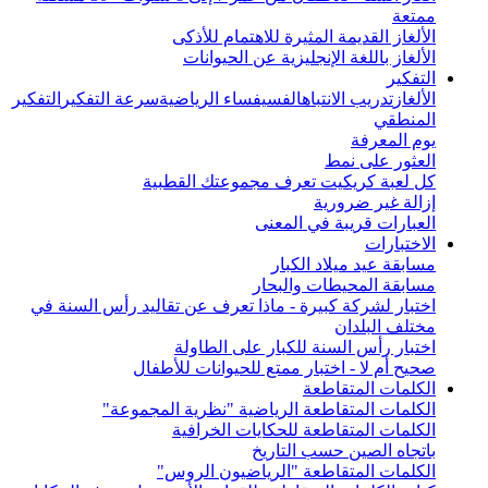
ممتعة
الألغاز القديمة المثيرة للاهتمام للأذكى
الألغاز باللغة الإنجليزية عن الحيوانات
التفكير
الألغاز
تدريب الانتباه
الفسيفساء الرياضية
سرعة التفكير
التفكير
المنطقي
يوم المعرفة
العثور على نمط
كل لعبة كريكيت تعرف مجموعتك القطبية
إزالة غير ضرورية
العبارات قريبة في المعنى
الاختبارات
مسابقة عيد ميلاد الكبار
مسابقة المحيطات والبحار
اختبار لشركة كبيرة - ماذا تعرف عن تقاليد رأس السنة في
مختلف البلدان
اختبار رأس السنة للكبار على الطاولة
صحيح أم لا - اختبار ممتع للحيوانات للأطفال
الكلمات المتقاطعة
الكلمات المتقاطعة الرياضية "نظرية المجموعة"
الكلمات المتقاطعة للحكايات الخرافية
باتجاه الصين حسب التاريخ
الكلمات المتقاطعة "الرياضيون الروس"