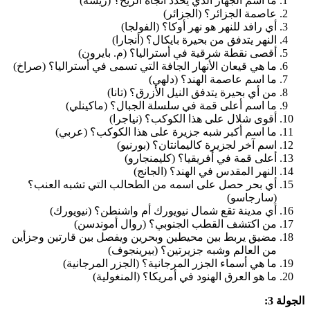
ما اسم الجهاز الذي يحدد اتجاه الريح؟ (ريشة)
عاصمة الجزائر؟ (الجزائر)
أي رافد للنهر هو نهر أوكا؟ (الفولجا)
النهر يتدفق من بحيرة بايكال؟ (أنجارا)
أقصى نقطة شرقية في أستراليا؟ (م. بايرون)
ما هي قيعان الأنهار الجافة التي تسمى في أستراليا؟ (صراخ)
ما اسم عاصمة الهند؟ (دلهي)
من أي بحيرة يتدفق النيل الأزرق؟ (تانا)
ما اسم أعلى قمة في سلسلة الجبال؟ (ماكينلي)
أقوى شلال على هذا الكوكب؟ (نياجرا)
ما اسم أكبر شبه جزيرة على هذا الكوكب؟ (عربي)
اسم آخر لجزيرة كاليمانتان؟ (بورنيو)
أعلى قمة في أفريقيا؟ (كليمنجارو)
النهر المقدس في الهند؟ (الجانج)
أي بحر حصل على اسمه من الطحالب التي تشبه العنب؟
(سارجاسو)
أي مدينة تقع شمال نيويورك أم واشنطن؟ (نيويورك)
من اكتشف القطب الجنوبي؟ (روال أموندسن)
مضيق يربط بين محيطين وبحرين ويفصل بين قارتين وجزأين
من العالم وشبه جزيرتين؟ (بيرينجوف)
ما هي أسماء الجزر المرجانية؟ (الجزر المرجانية)
ما هو العرق الهنود في أمريكا؟ (المنغولية)
الجولة 3: