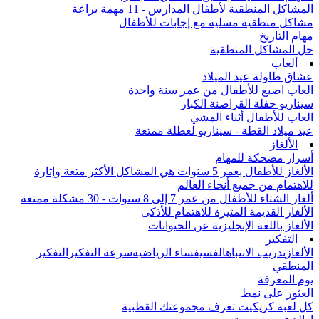
المشاكل المنطقية لأطفال المدارس - 11 مهمة براعة
مشاكل منطقية مسلية مع إجابات للأطفال
مهام التاريخ
حل المشاكل المنطقية
ألعاب
عشاق طاولة عيد الميلاد
العاب اصبع للأطفال من عمر سنة واحدة
سيناريو حفلة القراصنة الكبار
العاب للأطفال أثناء المشي
عيد ميلاد القطة - سيناريو لعطلة ممتعة
الألغاز
أسرار مضحكة للمهام
الألغاز للأطفال بعمر 5 سنوات هي المشاكل الأكثر متعة وإثارة
للاهتمام من جميع أنحاء العالم
ألغاز الشتاء للأطفال من عمر 7 إلى 8 سنوات - 30 مشكلة ممتعة
الألغاز القديمة المثيرة للاهتمام للأذكى
الألغاز باللغة الإنجليزية عن الحيوانات
التفكير
الألغاز
تدريب الانتباه
الفسيفساء الرياضية
سرعة التفكير
التفكير
المنطقي
يوم المعرفة
العثور على نمط
كل لعبة كريكيت تعرف مجموعتك القطبية