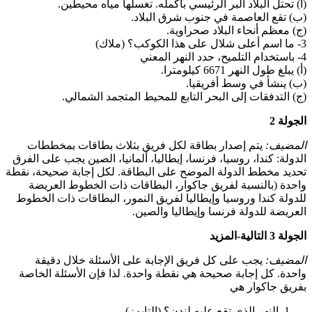
(أ) تحتل البلاد البر الرئيسي بأكمله. تغسلها مياه محيطين.
(ب) تقع العاصمة في جنوب شرق البلاد.
(ج) معظم أنحاء البلاد صحراوية.
3- ما اسم أعلى شلال على هذا الكوكب؟ (ملاك)
4- باستخدام التلميح، حدد النهر المعني
(أ) يبلغ طول النهر 6671 كيلومترا.
(ب) ينشأ في وسط أفريقيا.
(ج) التدفقات إلى البحر التابع للمحيط المتجمد الشمالي.
الجولة 2
المضيف:
يتم إصدار بطاقة لكل فريق بثلاث بطاقات بمخططات
الدولة: كندا، روسيا، فرنسا، إيطاليا، ألمانيا، الصين يجب على الفرق
تحديد مخطط الدولة الموضح على البطاقة. لكل إجابة صحيحة، نقطة
واحدة (بالنسبة لفريق جاكوار، البطاقات ذات الخطوط العريضة
للدولة كندا وروسيا وإيطاليا لفريق النمور، البطاقات ذات الخطوط
العريضة للدولة فرنسا وإيطاليا والصين.
الجولة 3 التالية-المزيد
المضيف:
يجب على كل فريق الإجابة على الأسئلة خلال دقيقة
واحدة. كل إجابة صحيحة هي نقطة واحدة. لذا فإن الأسئلة الخاصة
بفريق جاكوار هي
النهر الذي تقع عليه لندن؟ (التايمز)