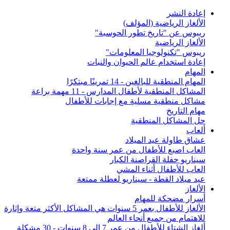
إعادة النشر
الألغاز الرياضية (المؤلف)
ريبوس عن "تاريخ تطور الحوسبة"
الألغاز الرياضية
ريبوس "تكنولوجيا المعلومات"
إعادة استخدام عالم الحيوان والنبات
المهام
المهام المنطقية للبالغين - 14 تمرينًا مبتكرًا
المشاكل المنطقية لأطفال المدارس - 11 مهمة براعة
مشاكل منطقية مسلية مع إجابات للأطفال
مهام التاريخ
حل المشاكل المنطقية
ألعاب
عشاق طاولة عيد الميلاد
العاب اصبع للأطفال من عمر سنة واحدة
سيناريو حفلة القراصنة الكبار
العاب للأطفال أثناء المشي
عيد ميلاد القطة - سيناريو لعطلة ممتعة
الألغاز
أسرار مضحكة للمهام
الألغاز للأطفال بعمر 5 سنوات هي المشاكل الأكثر متعة وإثارة
للاهتمام من جميع أنحاء العالم
ألغاز الشتاء للأطفال من عمر 7 إلى 8 سنوات - 30 مشكلة