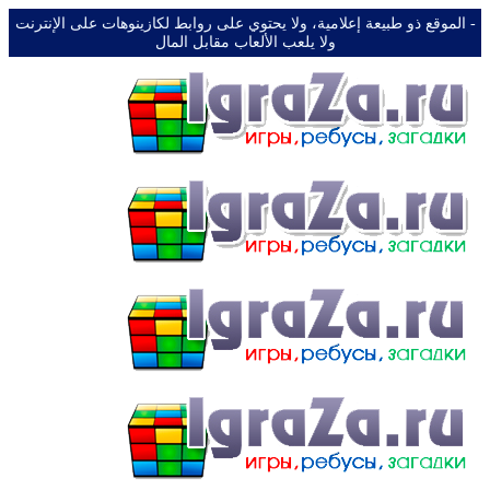
-️ الموقع ذو طبيعة إعلامية، ولا يحتوي على روابط لكازينوهات على الإنترنت
ولا يلعب الألعاب مقابل المال