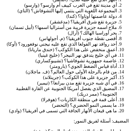
أي مدينة تقع في الغرب كييف أم وارسو؟ (وارسو)
المجموعة اللغوية التي ينتمي إليها التشوفاش؟ (التاي)
دولة عاصمتها أوتاوا؟ (كندا)
جزيرة تقع شرق أفريقيا؟ (مدغشقر)
ملاح اسمه جزيرة قريبة من أستراليا اسمها؟ (أبيل تسمان)
بحر أوراسيا الهالك؟ (أرال)
أقصى نقطة جنوب أفريقيا؟ (م. أجولهاس)
أحد روافد نهر الفولغا الذي تقع عليه نيجني نوفغورود؟ (أوكا)
أعمق منخفض على هذا الكوكب؟ (خندق ماريانا)
في أي خليج يتدفق نهر النيجر؟ (خليج غينيا)
عاصمة جمهورية تشوفاشيا؟ (تشيبوكساري)
أداة قياس الضغط الجوي؟ (بارومتر)
من قام بالرحلة الأولى حول العالم؟ (ف. ماجلان)
أكبر جزيرة على هذا الكوكب؟ (جرينلاند)
في أي شبه جزيرة تقع مدن بيرانغا؟ (تيمير)
المضيق الذي يفصل أمريكا الجنوبية عن القارة القطبية
الجنوبية؟ (ممر دريك)
أعلى قمة في منطقة الكاربات؟ (هوفرلا)
ما يسمى النمو الحضري؟ (التحضر)
ما هي قيعان الأنهار الجافة التي تسمى في أفريقيا؟ (وادي)
المضيف: أسئلة لفريق النمور: