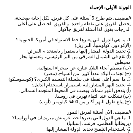
الجولة الأولى: الإحماء
المضيف:
يتم طرح 5 أسئلة على كل فريق. لكل إجابة صحيحة،
يحصل الفريق على نقطة واحدة، والفريق الحاصل على أعلى
الدرجات يفوز، لذا أسئلة لفريق جاكوار
1- ما هي الدول التي يعبرها خط الاستواء في أمريكا الجنوبية؟
(الإكوادور، كولومبيا، البرازيل)
2- تحديد الدولة المشار إليها باستمرار باستخدام القرائن:
(أ) تقع في الشمال الشرقي من البر الرئيسي، وتغسلها بحار
محيطين.
(ب) معظم أنحاء البلاد عبارة عن صحراء استوائية.
(ج) تجتذب البلاد عدداً كبيراً من السياح. (مصر)
3. ما اسم أعلى نقطة في سلسلة التقسيم الكبرى؟ (كوسيوسكو)
4- تحديد النهر المشار إليه باستمرار باستخدام الدليل:
(أ) يتدفق النهر شمالا، ويصب في المحيط المتجمد الشمالي.
(ب) تشكلت عند التقاء نهرين في روسيا.
(ج) يبلغ طول النهر أكثر من 5400 كيلومتر. (أوب)
المضيف:
الآن أسئلة لفريق النمور
1. ما هي الدول التي يعبرها خط غرينتش ميريديان في أوراسيا؟
(بريطانيا العظمى، فرنسا، إسبانيا)
2- باستخدام التلميح تحديد الدولة المشار إليها: