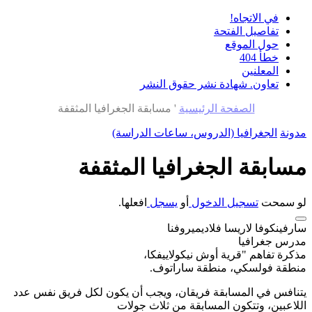
في الاتجاه!
تفاصيل الفتحة
حول الموقع
خطأ 404
المعلنين
تعاون. شهادة نشر حقوق النشر
الصفحة الرئيسية
'
مسابقة الجغرافيا المثقفة
مدونة
الجغرافيا (الدروس، ساعات الدراسة)
مسابقة الجغرافيا المثقفة
لو سمحت
تسجيل الدخول
أو
يسجل
افعلها.
سارفينكوفا لاريسا فلاديميروفنا
مدرس جغرافيا
مذكرة تفاهم "قرية أوش نيكولاييفكا،
منطقة فولسكي، منطقة ساراتوف.
يتنافس في المسابقة فريقان، ويجب أن يكون لكل فريق نفس عدد
اللاعبين، وتتكون المسابقة من ثلاث جولات