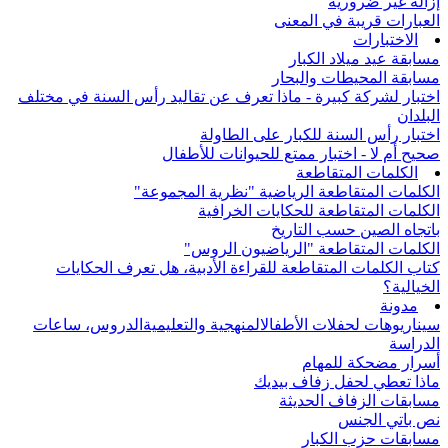
إزالة غير ضرورية
العبارات قريبة في المعنى
الاختبارات
مسابقة عيد ميلاد الكبار
مسابقة المحيطات والبحار
اختبار لشركة كبيرة - ماذا تعرف عن تقاليد رأس السنة في مختلف
البلدان
اختبار رأس السنة للكبار على الطاولة
صحيح أم لا - اختبار ممتع للحيوانات للأطفال
الكلمات المتقاطعة
الكلمات المتقاطعة الرياضية "نظرية المجموعة"
الكلمات المتقاطعة للحكايات الخرافية
باتجاه الصين حسب التاريخ
الكلمات المتقاطعة "الرياضيون الروس"
كتاب الكلمات المتقاطعة للقراءة الأدبية، هل تعرف الحكايات
الخيالية؟
مدونة
سيناريوهات لحفلات الأطفال
المنهجية والتعليمية
الدروس، ساعات
الدراسة
أسرار مضحكة للمهام
ماذا تعطي لحفل زفاف بيديك
مسابقات الزفاف الحديثة
نص باتي الجنس
مسابقات حزب الكبار