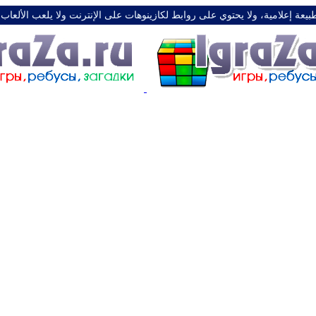
طبيعة إعلامية، ولا يحتوي على روابط لكازينوهات على الإنترنت ولا يلعب الألعاب