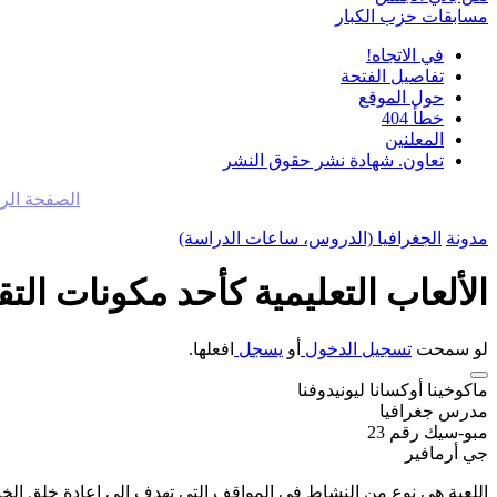
مسابقات حزب الكبار
في الاتجاه!
تفاصيل الفتحة
حول الموقع
خطأ 404
المعلنين
تعاون. شهادة نشر حقوق النشر
الصفحة الر
مدونة
الجغرافيا (الدروس، ساعات الدراسة)
الألعاب التعليمية كأحد مكونات الت
لو سمحت
تسجيل الدخول
أو
يسجل
افعلها.
ماكوخينا أوكسانا ليونيدوفنا
مدرس جغرافيا
مبو-سيك رقم 23
جي أرمافير
اللعبة هي نوع من النشاط في المواقف التي تهدف إلى إعادة خلق الخب