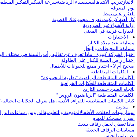
الألغاز
تدريب الانتباه
الفسيفساء الرياضية
سرعة التفكير
التفكير المنطق
يوم المعرفة
العثور على نمط
كل لعبة كريكيت تعرف مجموعتك القطبية
إزالة الأشياء غير الضرورية
العبارات قريبة في المعنى
الاختبارات
مسابقة عيد ميلاد الكبار
مسابقة المحيطات والبحار
اختبار لشركة كبيرة - ماذا تعرف عن تقاليد رأس السنة في مختلف الب
اختبار رأس السنة للكبار على الطاولة
صحيح أم لا - اختبار ممتع للحيوانات للأطفال
الكلمات المتقاطعة
الكلمات المتقاطعة الرياضية "نظرية المجموعة"
الكلمات المتقاطعة للحكايات الخرافية
باتجاه الصين حسب التاريخ
الكلمات المتقاطعة "الرياضيون الروس"
كتاب الكلمات المتقاطعة للقراءة الأدبية، هل تعرف الحكايات الخيالية؟
مدونة
سيناريوهات لحفلات الأطفال
المنهجية والتعليمية
الدروس، ساعات الدرا
أسرار مضحكة للمهام
ماذا تعطي لحفل زفاف بيديك
مسابقات الزفاف الحديثة
نص باتي الجنس