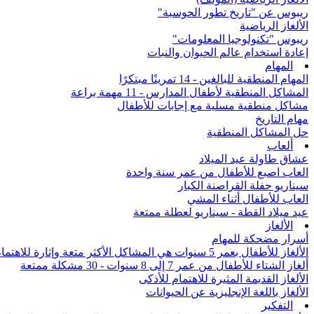
ريبوس عن "تاريخ تطور الحوسبة"
الألغاز الرياضية
ريبوس "تكنولوجيا المعلومات"
إعادة استخدام عالم الحيوان والنبات
المهام
المهام المنطقية للبالغين - 14 تمرينًا مبتكرًا
المشاكل المنطقية لأطفال المدارس - 11 مهمة براعة
مشاكل منطقية مسلية مع إجابات للأطفال
مهام التاريخ
حل المشاكل المنطقية
ألعاب
عشاق طاولة عيد الميلاد
العاب اصبع للأطفال من عمر سنة واحدة
سيناريو حفلة القراصنة الكبار
العاب للأطفال أثناء المشي
عيد ميلاد القطة - سيناريو لعطلة ممتعة
الألغاز
أسرار مضحكة للمهام
الألغاز للأطفال بعمر 5 سنوات هي المشاكل الأكثر متعة وإثارة للاهتمام من جميع أنحاء العالم
ألغاز الشتاء للأطفال من عمر 7 إلى 8 سنوات - 30 مشكلة ممتعة
الألغاز القديمة المثيرة للاهتمام للأذكى
الألغاز باللغة الإنجليزية عن الحيوانات
التفكير