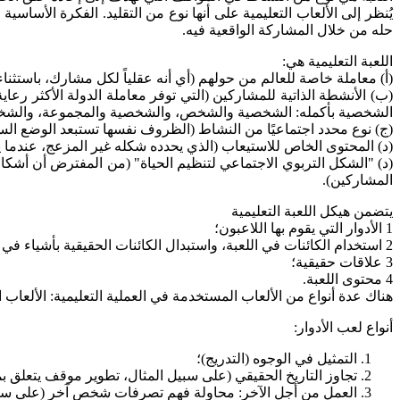
يُنظر إلى الألعاب التعليمية على أنها نوع من التقليد. الفكرة الأ
حله من خلال المشاركة الواقعية فيه.
اللعبة التعليمية هي:
(أ) معاملة خاصة للعالم من حولهم (أي أنه عقلياً لكل مشارك، باستثناء 
(ب) الأنشطة الذاتية للمشاركين (التي توفر معاملة الدولة الأكثر ر
الشخصية بأكمله: الشخصية والشخص، والشخصية والمجموعة، والشخص
(ج) نوع محدد اجتماعيًا من النشاط (الظروف نفسها تستبعد الوضع السلب
(د) المحتوى الخاص للاستيعاب (الذي يحدده شكله غير المزعج، عندما
(د) "الشكل التربوي الاجتماعي لتنظيم الحياة" (من المفترض أن أشكال 
المشاركين).
يتضمن هيكل اللعبة التعليمية
1 الأدوار التي يقوم بها اللاعبون؛
2 استخدام الكائنات في اللعبة، واستبدال الكائنات الحقيقية بأشياء في اللعبة؛
3 علاقات حقيقية؛
4 محتوى اللعبة.
هناك عدة أنواع من الألعاب المستخدمة في العملية التعليمية: الألعاب ال
أنواع لعب الأدوار:
التمثيل في الوجوه (التدريج)؛
تجاوز التاريخ الحقيقي (على سبيل المثال، تطوير موقف يتعلق بم
العمل من أجل الآخر: محاولة فهم تصرفات شخص آخر (على سبيل