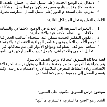
الانتقال إلى الوضع الحديث (على سبيل المثال، اجتماع اللجنة، 
لعبة محاكاة وفق سيناريو معين قد يكون مرتبطا بحل المشكلة 
التدريب على استخدام الدور (على سبيل المثال، ممارسة تصرف
الألعاب التعليمية تحل المشاكل التالية:
إن التغيرات السريعة التي تحدث في الوضع الاجتماعي والسياسي و
العلاقات بين النظم الاجتماعية والاقتصادية؛
إن تكوين التفكير الحديث ممكن عند استخدام أساليب الجغرافيا 
تجمع الألعاب التعليمية بين عناصر المراقبة الاقتصادية والاجتم
تساهم المواقف السلوكية ومواقع الأدوار التي تتم محاكاتها في ا
التحليل العلمي والاجتماعي، وتجعل تدريب المشاركين في اللعبة 
لعبة محاكاة التسويق (محاكاة درس الصف العاشر).
يتم إجراء هذا الدرس بعد مراجعة عامة للعالم، وقبل دراسة الجزء الإق
الأهداف: زيادة النشاط المعرفي للتلاميذ لإثارة الاهتمام بالدراسة الإقلي
ينقسم الفصل إلى مجموعات من 5-6 أشخاص.
موضوع درس التسويق مكتوب على السبورة.
الشعار هو "اصنع ما اشتري، لا تشتري ما أنتج".