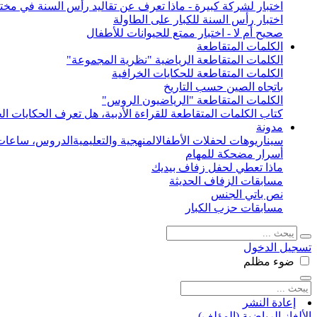
اختبار لشركة كبيرة - ماذا تعرف عن تقاليد رأس السنة في مختل
اختبار رأس السنة للكبار على الطاولة
صحيح أم لا - اختبار ممتع للحيوانات للأطفال
الكلمات المتقاطعة
الكلمات المتقاطعة الرياضية "نظرية المجموعة"
الكلمات المتقاطعة للحكايات الخرافية
باتجاه الصين حسب التاريخ
الكلمات المتقاطعة "الرياضيون الروس"
كتاب الكلمات المتقاطعة للقراءة الأدبية، هل تعرف الحكايات الخ
مدونة
سيناريوهات لحفلات الأطفال
المنهجية والتعليمية
الدروس، ساعات 
أسرار مضحكة للمهام
ماذا تعطي لحفل زفاف بيديك
مسابقات الزفاف الحديثة
نص باتي الجنس
مسابقات حزب الكبار
تسجيل الدخول
ضوء
مظلم
إعادة النشر
الألغاز الرياضية (المؤلف)