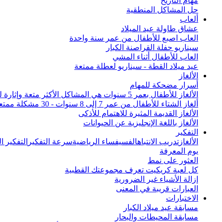
مهام التاريخ
حل المشاكل المنطقية
ألعاب
عشاق طاولة عيد الميلاد
العاب اصبع للأطفال من عمر سنة واحدة
سيناريو حفلة القراصنة الكبار
العاب للأطفال أثناء المشي
عيد ميلاد القطة - سيناريو لعطلة ممتعة
الألغاز
أسرار مضحكة للمهام
الألغاز للأطفال بعمر 5 سنوات هي المشاكل الأكثر متعة وإثارة للاهتمام من جميع أنحاء العالم
ألغاز الشتاء للأطفال من عمر 7 إلى 8 سنوات - 30 مشكلة ممتعة
الألغاز القديمة المثيرة للاهتمام للأذكى
الألغاز باللغة الإنجليزية عن الحيوانات
التفكير
الألغاز
تدريب الانتباه
الفسيفساء الرياضية
سرعة التفكير
التفكير 
يوم المعرفة
العثور على نمط
كل لعبة كريكيت تعرف مجموعتك القطبية
إزالة الأشياء غير الضرورية
العبارات قريبة في المعنى
الاختبارات
مسابقة عيد ميلاد الكبار
مسابقة المحيطات والبحار