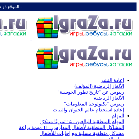
-️ الموقع ذو 
إعادة النشر
الألغاز الرياضية (المؤلف)
ريبوس عن "تاريخ تطور الحوسبة"
الألغاز الرياضية
ريبوس "تكنولوجيا المعلومات"
إعادة استخدام عالم الحيوان والنبات
المهام
المهام المنطقية للبالغين - 14 تمرينًا مبتكرًا
المشاكل المنطقية لأطفال المدارس - 11 مهمة براعة
مشاكل منطقية مسلية مع إجابات للأطفال