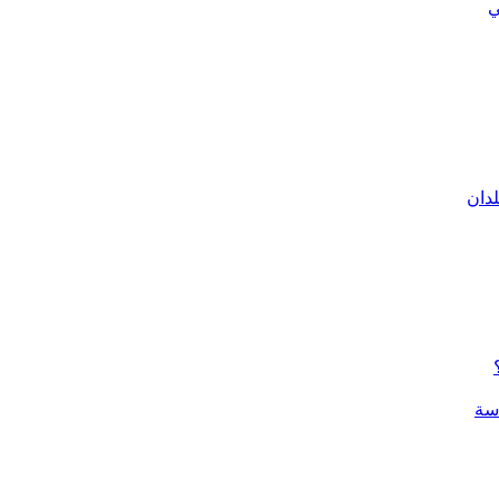
ي
لدان
سة