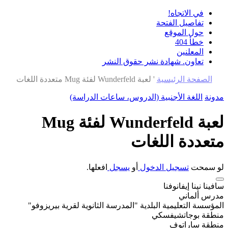
في الاتجاه!
تفاصيل الفتحة
حول الموقع
خطأ 404
المعلنين
تعاون. شهادة نشر حقوق النشر
الصفحة الرئيسية
'
لعبة Wunderfeld لفئة Mug متعددة اللغات
مدونة
اللغة الأجنبية (الدروس، ساعات الدراسة)
لعبة Wunderfeld لفئة Mug
متعددة اللغات
لو سمحت
تسجيل الدخول
أو
يسجل
افعلها.
سافينا نينا إيفانوفنا
مدرس ألماني
المؤسسة التعليمية البلدية "المدرسة الثانوية لقرية بيريزوفو"
منطقة بوجاتشيفسكي
منطقة ساراتوف