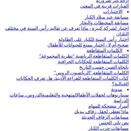
إزالة غير ضرورية
العبارات قريبة في المعنى
الاختبارات
مسابقة عيد ميلاد الكبار
مسابقة المحيطات والبحار
اختبار لشركة كبيرة - ماذا تعرف عن تقاليد رأس السنة في مختلف
البلدان
اختبار رأس السنة للكبار على الطاولة
صحيح أم لا - اختبار ممتع للحيوانات للأطفال
الكلمات المتقاطعة
الكلمات المتقاطعة الرياضية "نظرية المجموعة"
الكلمات المتقاطعة للحكايات الخرافية
باتجاه الصين حسب التاريخ
الكلمات المتقاطعة "الرياضيون الروس"
كتاب الكلمات المتقاطعة للقراءة الأدبية، هل تعرف الحكايات
الخيالية؟
مدونة
سيناريوهات لحفلات الأطفال
المنهجية والتعليمية
الدروس، ساعات
الدراسة
أسرار مضحكة للمهام
ماذا تعطي لحفل زفاف بيديك
مسابقات الزفاف الحديثة
نص باتي الجنس
مسابقات حزب الكبار