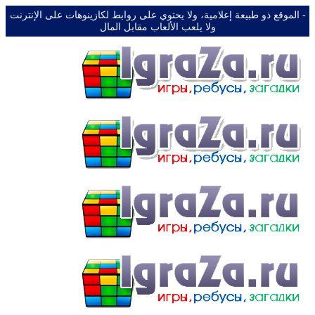
-️ الموقع ذو طبيعة إعلامية، ولا يحتوي على روابط لكازينوهات على الإنترنت
ولا يلعب الألعاب مقابل المال