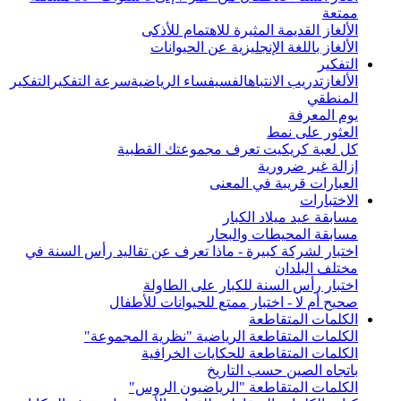
ممتعة
الألغاز القديمة المثيرة للاهتمام للأذكى
الألغاز باللغة الإنجليزية عن الحيوانات
التفكير
الألغاز
تدريب الانتباه
الفسيفساء الرياضية
سرعة التفكير
التفكير
المنطقي
يوم المعرفة
العثور على نمط
كل لعبة كريكيت تعرف مجموعتك القطبية
إزالة غير ضرورية
العبارات قريبة في المعنى
الاختبارات
مسابقة عيد ميلاد الكبار
مسابقة المحيطات والبحار
اختبار لشركة كبيرة - ماذا تعرف عن تقاليد رأس السنة في
مختلف البلدان
اختبار رأس السنة للكبار على الطاولة
صحيح أم لا - اختبار ممتع للحيوانات للأطفال
الكلمات المتقاطعة
الكلمات المتقاطعة الرياضية "نظرية المجموعة"
الكلمات المتقاطعة للحكايات الخرافية
باتجاه الصين حسب التاريخ
الكلمات المتقاطعة "الرياضيون الروس"