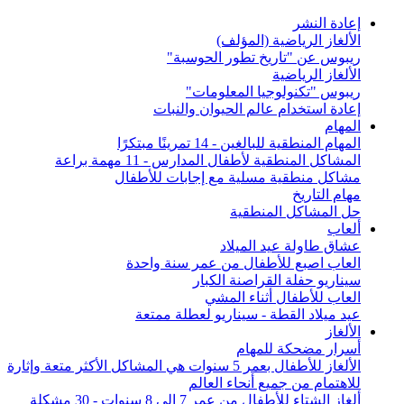
إعادة النشر
الألغاز الرياضية (المؤلف)
ريبوس عن "تاريخ تطور الحوسبة"
الألغاز الرياضية
ريبوس "تكنولوجيا المعلومات"
إعادة استخدام عالم الحيوان والنبات
المهام
المهام المنطقية للبالغين - 14 تمرينًا مبتكرًا
المشاكل المنطقية لأطفال المدارس - 11 مهمة براعة
مشاكل منطقية مسلية مع إجابات للأطفال
مهام التاريخ
حل المشاكل المنطقية
ألعاب
عشاق طاولة عيد الميلاد
العاب اصبع للأطفال من عمر سنة واحدة
سيناريو حفلة القراصنة الكبار
العاب للأطفال أثناء المشي
عيد ميلاد القطة - سيناريو لعطلة ممتعة
الألغاز
أسرار مضحكة للمهام
الألغاز للأطفال بعمر 5 سنوات هي المشاكل الأكثر متعة وإثارة
للاهتمام من جميع أنحاء العالم
ألغاز الشتاء للأطفال من عمر 7 إلى 8 سنوات - 30 مشكلة