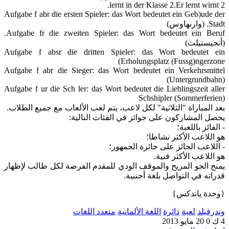
lernt in der Klasse 2.Er lernt wirnt 2.
Aufgabe f abr die ersten Spieler: das Wort bedeutet ein Geb)ude der
Stadt. (وارنهاوس)
Aufgabe fr die zweiten Spieler: das Wort bedeutet ein Beruf.
(أنجيستيلت)
Aufgabe f absr die dritten Spieler: das Wort bedeutet ein
Erholungsplatz (Fussg)ngerzone)
Aufgabe f abr die Sieger: das Wort bedeutet ein Verkehrsmittel
(Untergrundbahn)
Aufgabe f ur die Sch ler: das Wort bedeutet die Lieblingszeit aller
Schshipler (Sommerferien)
بعد المباراة "الثلاثية" لكل لاعب، يتم لعب الألعاب مع جميع الطلاب.
يحصل المشاركون على جوائز في الفئات التالية:
- الفائز باللعبة؛
هو اللاعب الأكثر نشاطا؛
- اللاعب الحائز على جائزة الجمهور؛
هو اللاعب الأكثر فنية.
يمنح الجو المريح والموقف الودي للمقدم الفرصة لكل طالب لإظهار
قدراته في التواصل بلغة أجنبية.
{وحدة ياندكس}
وندرفيلد
لعبة
دائرة
اللغة الألمانية
متعدد اللغات
4 ك
0
20 مايو 2013