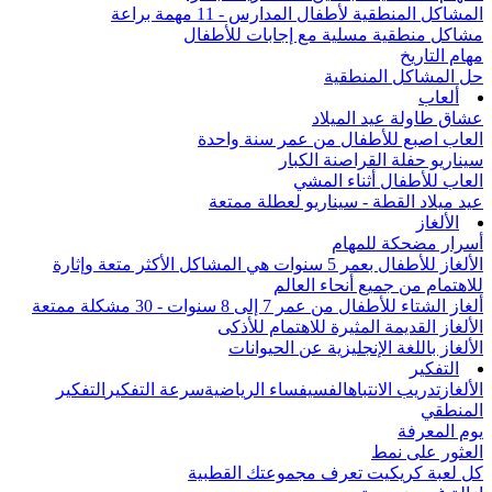
المشاكل المنطقية لأطفال المدارس - 11 مهمة براعة
مشاكل منطقية مسلية مع إجابات للأطفال
مهام التاريخ
حل المشاكل المنطقية
ألعاب
عشاق طاولة عيد الميلاد
العاب اصبع للأطفال من عمر سنة واحدة
سيناريو حفلة القراصنة الكبار
العاب للأطفال أثناء المشي
عيد ميلاد القطة - سيناريو لعطلة ممتعة
الألغاز
أسرار مضحكة للمهام
الألغاز للأطفال بعمر 5 سنوات هي المشاكل الأكثر متعة وإثارة
للاهتمام من جميع أنحاء العالم
ألغاز الشتاء للأطفال من عمر 7 إلى 8 سنوات - 30 مشكلة ممتعة
الألغاز القديمة المثيرة للاهتمام للأذكى
الألغاز باللغة الإنجليزية عن الحيوانات
التفكير
الألغاز
تدريب الانتباه
الفسيفساء الرياضية
سرعة التفكير
التفكير
المنطقي
يوم المعرفة
العثور على نمط
كل لعبة كريكيت تعرف مجموعتك القطبية