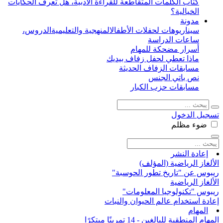
كتاب الكلمات المتقاطعة للقراءة الأدبية، هل تعرف الحكايات
الخيالية؟
مدونة
سيناريوهات لحفلات الأطفال
المنهجية والتعليمية
الدروس،
ساعات الدراسة
أسرار مضحكة للمهام
ماذا تعطي لحفل زفاف بيديك
مسابقات الزفاف الحديثة
نص باتي الجنس
مسابقات حزب الكبار
تسجيل الدخول
ضوء
مظلم
إعادة النشر
الألغاز الرياضية (المؤلف)
ريبوس عن "تاريخ تطور الحوسبة"
الألغاز الرياضية
ريبوس "تكنولوجيا المعلومات"
إعادة استخدام عالم الحيوان والنبات
المهام
المهام المنطقية للبالغين - 14 تمرينًا مبتكرًا