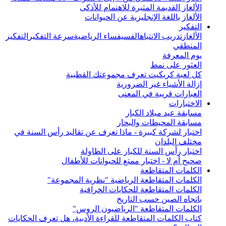
الألغاز القديمة المثيرة للاهتمام للأذكى
الألغاز باللغة الإنجليزية عن الحيوانات
التفكير
الألغاز
تدريب الانتباه
الفسيفساء الرياضية
سرعة التفكير
التفكير
المنطقي
يوم المعرفة
العثور على نمط
كل لعبة كريكيت تعرف مجموعتك القطبية
إزالة الأشياء غير الضرورية
العبارات قريبة في المعنى
الاختبارات
مسابقة عيد ميلاد الكبار
مسابقة المحيطات والبحار
اختبار لشركة كبيرة - ماذا تعرف عن تقاليد رأس السنة في
مختلف البلدان
اختبار رأس السنة للكبار على الطاولة
صحيح أم لا - اختبار ممتع للحيوانات للأطفال
الكلمات المتقاطعة
الكلمات المتقاطعة الرياضية "نظرية المجموعة"
الكلمات المتقاطعة للحكايات الخرافية
باتجاه الصين حسب التاريخ
الكلمات المتقاطعة "الرياضيون الروس"
كتاب الكلمات المتقاطعة للقراءة الأدبية، هل تعرف الحكايات