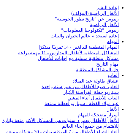
إعادة النشر
الألغاز الرياضية (المؤلف)
ريبوس عن "تاريخ تطور الحوسبة"
الألغاز الرياضية
ريبوس "تكنولوجيا المعلومات"
إعادة استخدام عالم الحيوان والنبات
المهام
المهام المنطقية للبالغين - 14 تمرينًا مبتكرًا
المشاكل المنطقية لأطفال المدارس - 11 مهمة براعة
مشاكل منطقية مسلية مع إجابات للأطفال
مهام التاريخ
حل المشاكل المنطقية
ألعاب
عشاق طاولة عيد الميلاد
العاب اصبع للأطفال من عمر سنة واحدة
سيناريو حفلة القراصنة الكبار
العاب للأطفال أثناء المشي
عيد ميلاد القطة - سيناريو لعطلة ممتعة
الألغاز
أسرار مضحكة للمهام
الألغاز للأطفال بعمر 5 سنوات هي المشاكل الأكثر متعة وإثارة
للاهتمام من جميع أنحاء العالم
ألغاز الشتاء للأطفال من 7 إلى 8 سنوات - 30 مشكلة ممتعة