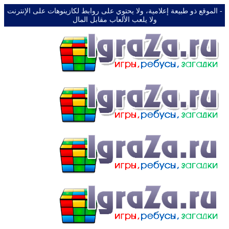
-️ الموقع ذو طبيعة إعلامية، ولا يحتوي على روابط لكازينوهات على الإنترنت
ولا يلعب الألعاب مقابل المال