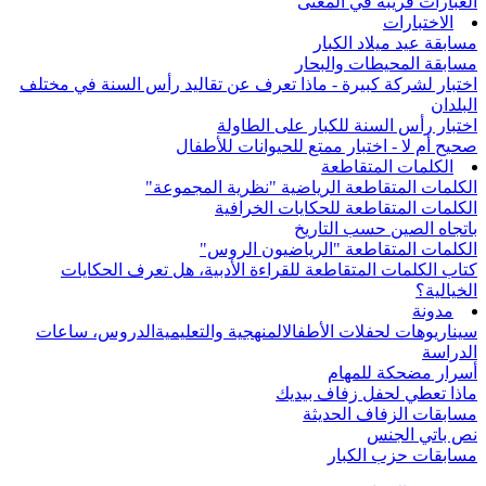
العبارات قريبة في المعنى
الاختبارات
مسابقة عيد ميلاد الكبار
مسابقة المحيطات والبحار
اختبار لشركة كبيرة - ماذا تعرف عن تقاليد رأس السنة في مختلف
البلدان
اختبار رأس السنة للكبار على الطاولة
صحيح أم لا - اختبار ممتع للحيوانات للأطفال
الكلمات المتقاطعة
الكلمات المتقاطعة الرياضية "نظرية المجموعة"
الكلمات المتقاطعة للحكايات الخرافية
باتجاه الصين حسب التاريخ
الكلمات المتقاطعة "الرياضيون الروس"
كتاب الكلمات المتقاطعة للقراءة الأدبية، هل تعرف الحكايات
الخيالية؟
مدونة
سيناريوهات لحفلات الأطفال
المنهجية والتعليمية
الدروس، ساعات
الدراسة
أسرار مضحكة للمهام
ماذا تعطي لحفل زفاف بيديك
مسابقات الزفاف الحديثة
نص باتي الجنس
مسابقات حزب الكبار