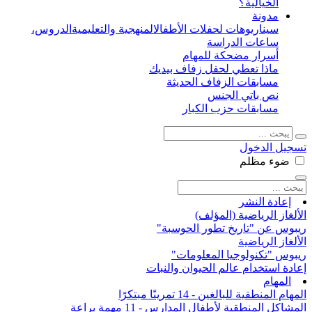
الخيالية؟
مدونة
سيناريوهات لحفلات الأطفال
المنهجية والتعليمية
الدروس،
ساعات الدراسة
أسرار مضحكة للمهام
ماذا تعطي لحفل زفاف بيديك
مسابقات الزفاف الحديثة
نص باتي الجنس
مسابقات حزب الكبار
تسجيل الدخول
ضوء
مظلم
إعادة النشر
الألغاز الرياضية (المؤلف)
ريبوس عن "تاريخ تطور الحوسبة"
الألغاز الرياضية
ريبوس "تكنولوجيا المعلومات"
إعادة استخدام عالم الحيوان والنبات
المهام
المهام المنطقية للبالغين - 14 تمرينًا مبتكرًا
المشاكل المنطقية لأطفال المدارس - 11 مهمة براعة