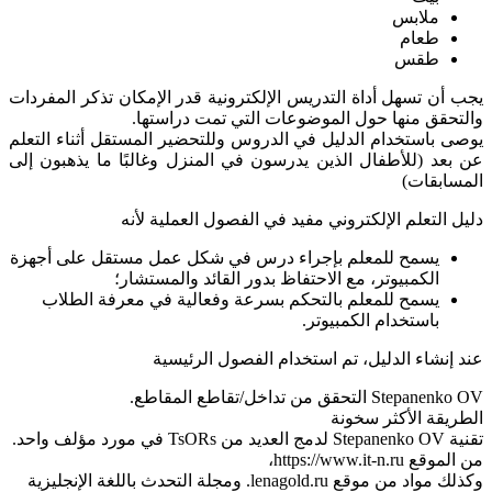
ملابس
طعام
طقس
يجب أن تسهل أداة التدريس الإلكترونية قدر الإمكان تذكر المفردات
والتحقق منها حول الموضوعات التي تمت دراستها.
يوصى باستخدام الدليل في الدروس وللتحضير المستقل أثناء التعلم
عن بعد (للأطفال الذين يدرسون في المنزل وغالبًا ما يذهبون إلى
المسابقات)
دليل التعلم الإلكتروني مفيد في الفصول العملية لأنه
يسمح للمعلم بإجراء درس في شكل عمل مستقل على أجهزة
الكمبيوتر، مع الاحتفاظ بدور القائد والمستشار؛
يسمح للمعلم بالتحكم بسرعة وفعالية في معرفة الطلاب
باستخدام الكمبيوتر.
عند إنشاء الدليل، تم استخدام الفصول الرئيسية
Stepanenko OV التحقق من تداخل/تقاطع المقاطع.
الطريقة الأكثر سخونة
تقنية Stepanenko OV لدمج العديد من TsORs في مورد مؤلف واحد.
من الموقع https://www.it-n.ru،
وكذلك مواد من موقع lenagold.ru. ومجلة التحدث باللغة الإنجليزية