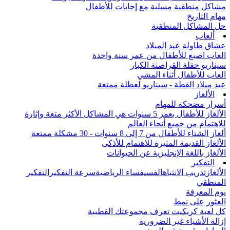
مشاكل منطقية مسلية مع إجابات للأطفال
مهام التاريخ
حل المشاكل المنطقية
ألعاب
عشاق طاولة عيد الميلاد
العاب اصبع للأطفال من عمر سنة واحدة
سيناريو حفلة القراصنة الكبار
العاب للأطفال أثناء المشي
عيد ميلاد القطة - سيناريو لعطلة ممتعة
الألغاز
أسرار مضحكة للمهام
الألغاز للأطفال بعمر 5 سنوات هي المشاكل الأكثر متعة وإثارة
للاهتمام من جميع أنحاء العالم
ألغاز الشتاء للأطفال من 7 إلى 8 سنوات - 30 مشكلة ممتعة
الألغاز القديمة المثيرة للاهتمام للأذكى
الألغاز باللغة الإنجليزية عن الحيوانات
التفكير
الألغاز
تدريب الانتباه
الفسيفساء الرياضية
سرعة التفكير
التفكير
المنطقي
يوم المعرفة
العثور على نمط
كل لعبة كريكيت تعرف مجموعتك القطبية
إزالة الأشياء غير الضرورية