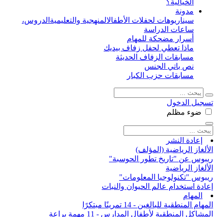
الخيالية؟
مدونة
سيناريوهات لحفلات الأطفال
المنهجية والتعليمية
الدروس،
ساعات الدراسة
أسرار مضحكة للمهام
ماذا تعطي لحفل زفاف بيديك
مسابقات الزفاف الحديثة
نص باتي الجنس
مسابقات حزب الكبار
تسجيل الدخول
ضوء
مظلم
إعادة النشر
الألغاز الرياضية (المؤلف)
ريبوس عن "تاريخ تطور الحوسبة"
الألغاز الرياضية
ريبوس "تكنولوجيا المعلومات"
إعادة استخدام عالم الحيوان والنبات
المهام
المهام المنطقية للبالغين - 14 تمرينًا مبتكرًا
المشاكل المنطقية لأطفال المدارس - 11 مهمة براعة