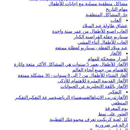
مشاكل منطقية مسلية مع إجابات للأطفال
مهام التاريخ
حل المشاكل المنطقية
ألعاب
عشاق طاولة عيد الميلاد
العاب اصبع للأطفال من عمر سنة واحدة
سيناريو حفلة القراصنة الكبار
العاب للأطفال أثناء المشي
عيد ميلاد القطة - سيناريو لعطلة ممتعة
الألغاز
أسرار مضحكة للمهام
الألغاز للأطفال بعمر 5 سنوات هي المشاكل الأكثر متعة وإثارة
للاهتمام من جميع أنحاء العالم
ألغاز الشتاء للأطفال من 7 إلى 8 سنوات - 30 مشكلة ممتعة
الألغاز القديمة المثيرة للاهتمام للأذكى
الألغاز باللغة الإنجليزية عن الحيوانات
التفكير
الألغاز
تدريب الانتباه
الفسيفساء الرياضية
سرعة التفكير
التفكير
المنطقي
يوم المعرفة
العثور على نمط
كل لعبة كريكيت تعرف مجموعتك القطبية
إزالة غير ضرورية