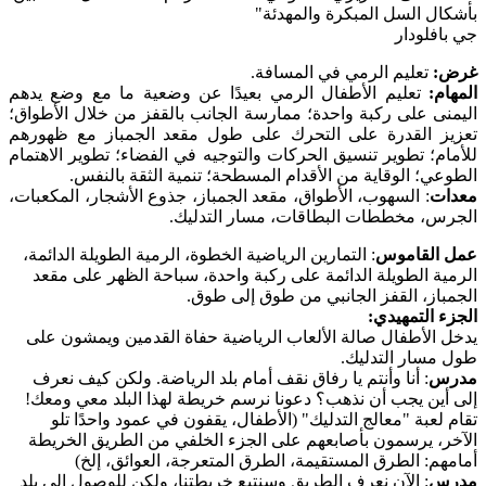
بأشكال السل المبكرة والمهدئة"
جي بافلودار
غرض:
تعليم الرمي في المسافة.
المهام:
تعليم الأطفال الرمي بعيدًا عن وضعية ما مع وضع يدهم
اليمنى على ركبة واحدة؛ ممارسة الجانب بالقفز من خلال الأطواق؛
تعزيز القدرة على التحرك على طول مقعد الجمباز مع ظهورهم
للأمام؛ تطوير تنسيق الحركات والتوجيه في الفضاء؛ تطوير الاهتمام
الطوعي؛ الوقاية من الأقدام المسطحة؛ تنمية الثقة بالنفس.
معدات
: السهوب، الأطواق، مقعد الجمباز، جذوع الأشجار، المكعبات،
الجرس، مخططات البطاقات، مسار التدليك.
عمل القاموس
: التمارين الرياضية الخطوة، الرمية الطويلة الدائمة،
الرمية الطويلة الدائمة على ركبة واحدة، سباحة الظهر على مقعد
الجمباز، القفز الجانبي من طوق إلى طوق.
الجزء التمهيدي:
يدخل الأطفال صالة الألعاب الرياضية حفاة القدمين ويمشون على
طول مسار التدليك.
مدرس
: أنا وأنتم يا رفاق نقف أمام بلد الرياضة. ولكن كيف نعرف
إلى أين يجب أن نذهب؟ دعونا نرسم خريطة لهذا البلد معي ومعك!
تقام لعبة "معالج التدليك" (الأطفال، يقفون في عمود واحدًا تلو
الآخر، يرسمون بأصابعهم على الجزء الخلفي من الطريق الخريطة
أمامهم: الطرق المستقيمة، الطرق المتعرجة، العوائق، إلخ)
مدرس
: الآن نعرف الطريق وسنتبع خريطتنا، ولكن للوصول إلى بلد