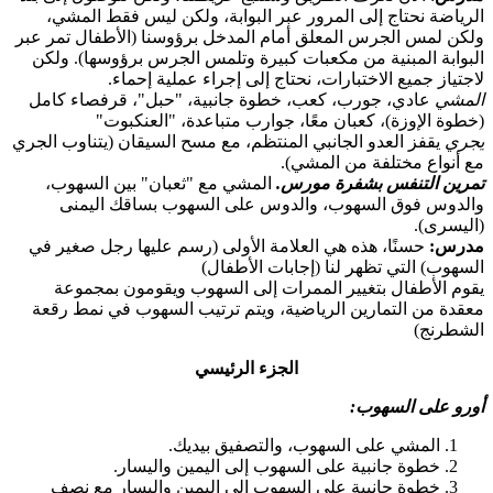
الرياضة نحتاج إلى المرور عبر البوابة، ولكن ليس فقط المشي،
ولكن لمس الجرس المعلق أمام المدخل برؤوسنا (الأطفال تمر عبر
البوابة المبنية من مكعبات كبيرة وتلمس الجرس برؤوسها). ولكن
لاجتياز جميع الاختبارات، نحتاج إلى إجراء عملية إحماء.
المشي
عادي، جورب، كعب، خطوة جانبية، "حبل"، قرفصاء كامل
(خطوة الإوزة)، كعبان معًا، جوارب متباعدة، "العنكبوت"
يجري
يقفز العدو الجانبي المنتظم، مع مسح السيقان (يتناوب الجري
مع أنواع مختلفة من المشي).
تمرين التنفس بشفرة مورس.
المشي مع "ثعبان" بين السهوب،
والدوس فوق السهوب، والدوس على السهوب بساقك اليمنى
(اليسرى).
مدرس:
حسنًا، هذه هي العلامة الأولى (رسم عليها رجل صغير في
السهوب) التي تظهر لنا (إجابات الأطفال)
يقوم الأطفال بتغيير الممرات إلى السهوب ويقومون بمجموعة
معقدة من التمارين الرياضية، ويتم ترتيب السهوب في نمط رقعة
الشطرنج)
الجزء الرئيسي
أورو على السهوب:
المشي على السهوب، والتصفيق بيديك.
خطوة جانبية على السهوب إلى اليمين واليسار.
خطوة جانبية على السهوب إلى اليمين واليسار مع نصف