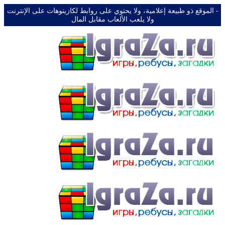
-️ الموقع ذو طبيعة إعلامية، ولا يحتوي على روابط لكازينوهات على الإنترنت
ولا يلعب الألعاب مقابل المال