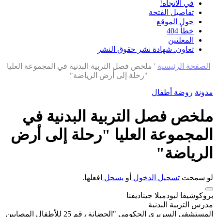
في الاتجاه!
تفاصيل الفتحة
حول الموقع
خطأ 404
المعلنين
تعاون. شهادة نشر حقوق النشر
الصفحة الرئيسية
'
ملخص فصل التربية البدنية في المجموعة العليا
"رحلة إلى أرض الرياضة"
مدونة
روضة أطفال
ملخص فصل التربية البدنية في
المجموعة العليا "رحلة إلى أرض
الرياضة"
لو سمحت
تسجيل الدخول
أو
يسجل
افعلها.
بروكوشيفا ليودميلا جيناديفنا
مدرس التربية البدنية
المستشفى السريري الحكومي "الحضانة رقم 25 للأطفال المصابين