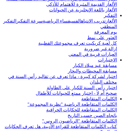
الألغاز القديمة المثيرة للاهتمام للأذكى
الألغاز باللغة الإنجليزية عن الحيوانات
التفكير
الألغاز
تدريب الانتباه
الفسيفساء الرياضية
سرعة التفكير
التفكير
المنطقي
يوم المعرفة
العثور على نمط
كل لعبة كريكيت تعرف مجموعتك القطبية
إزالة غير ضرورية
العبارات قريبة في المعنى
الاختبارات
مسابقة عيد ميلاد الكبار
مسابقة المحيطات والبحار
اختبار لشركة كبيرة - ماذا تعرف عن تقاليد رأس السنة في
مختلف البلدان
اختبار رأس السنة للكبار على الطاولة
صحيح أم لا - اختبار ممتع للحيوانات للأطفال
الكلمات المتقاطعة
الكلمات المتقاطعة الرياضية "نظرية المجموعة"
الكلمات المتقاطعة للحكايات الخرافية
باتجاه الصين حسب التاريخ
الكلمات المتقاطعة "الرياضيون الروس"
كتاب الكلمات المتقاطعة للقراءة الأدبية، هل تعرف الحكايات