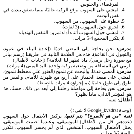
القرفصاء، والجلوس.
المشي على السهوب برفع الركبة عاليًا، بينما تصفق بيديك في
نفس الوقت.
خطوة على السهوب، من السهوب.
الجري حول السهوب (3 لفات)
المشي حول السهوب أثناء أداء تمرين التنفس الهندباء
يتكرر المجمع 4-5 مرات.
مدرس:
نحن بحاجة إلى المضي قدمًا (إعادة البناء في عمود،
والتجول في القاعة). هذه هي العلامة الثانية في طريقنا (رسم بياني
مع صورة رجل يرمي). ماذا تظهر لنا العلامة؟ (إجابات الأطفال)
الرمي في المسافة من وضعية بركبة واحدة باليد اليمنى (4 مرات)
مدرس:
المضي قدمًا، والبحث عن تلميح (العثور على مخطط تلميح).
المشي على مقعد الجمباز على أربع مع ظهرك للأمام، والقفز من
طوق إلى طوق جانبيًا (تم إجراؤه 4 مرات بالضبط).
مدرس
: نحن بحاجة إلى مواصلة رحلتنا إلى أبعد من ذلك، حسنًا، هذا
هو المؤشر التالي، ماذا يظهر؟
أطفال
: لعبة!
{وحدة Google_kvadrat|لا شيء}
لعبة "من هو الأسرع؟" يتم لعبها.
يركض الأطفال حول السهوب
(عددهم أقل من الأطفال) للموسيقى، وعندما تصمت الموسيقى،
يحتل الأطفال السهوب. الشخص الذي لم يخسر السهوب. تتكرر
اللعبة 2-3 مرات.