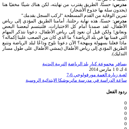
مدرس:
حسنًا، الطريق يقترب من نهايته، لكن هناك شيئًا مخفيًا هنا
(يجدون سلة بها جذوع الأشجار)
تمرين الوقاية من القدم المسطحة "اركب السجل بقدمك"
مدرس
: حسنًا، هذه نهاية رحلتنا، أمامنا الطريق المؤدي إلى رياض
الأطفال، لقد صمدنا أمام كل الاختبارات، فلنبتسم لبعضنا البعض
ونعانق! ولكن قبل أن نعود إلى رياض الأطفال، دعونا نتذكر المهام
التي قمنا بها في بلد الرياضة؟ ما الذي كان من الصعب علينا إكماله؟
ماذا فعلنا بسهولة وببهجة؟ الآن دعونا نلوح وداعًا لبلد الرياضة ونتبع
الطريق المؤدي إلى رياض الأطفال (يمشي الأطفال على طول مسار
التدليك).
يسافر
مجموعة كبار
بلد الرياضة
التربية البدنية
4 ك
0
1 مارس 2014
لعبة زيارة العمة مورفولوجي 6-7
ساعة الدراسة في مدرسة ماتريوشكا الابتدائية الروسية
ردود الفعل
0
0
0
0
0
0