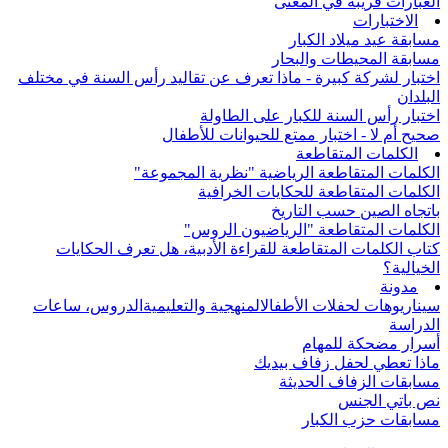
العبارات قريبة في المعنى
الاختبارات
مسابقة عيد ميلاد الكبار
مسابقة المحيطات والبحار
اختبار لشركة كبيرة - ماذا تعرف عن تقاليد رأس السنة في مختلف
البلدان
اختبار رأس السنة للكبار على الطاولة
صحيح أم لا - اختبار ممتع للحيوانات للأطفال
الكلمات المتقاطعة
الكلمات المتقاطعة الرياضية "نظرية المجموعة"
الكلمات المتقاطعة للحكايات الخرافية
باتجاه الصين حسب التاريخ
الكلمات المتقاطعة "الرياضيون الروس"
كتاب الكلمات المتقاطعة للقراءة الأدبية، هل تعرف الحكايات
الخيالية؟
مدونة
سيناريوهات لحفلات الأطفال
المنهجية والتعليمية
الدروس، ساعات
الدراسة
أسرار مضحكة للمهام
ماذا تعطي لحفل زفاف بيديك
مسابقات الزفاف الحديثة
نص باتي الجنس
مسابقات حزب الكبار