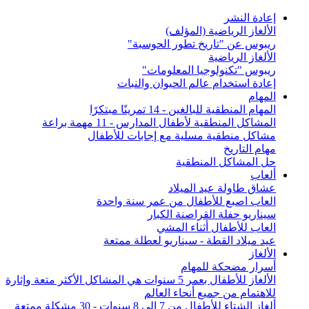
إعادة النشر
الألغاز الرياضية (المؤلف)
ريبوس عن "تاريخ تطور الحوسبة"
الألغاز الرياضية
ريبوس "تكنولوجيا المعلومات"
إعادة استخدام عالم الحيوان والنبات
المهام
المهام المنطقية للبالغين - 14 تمرينًا مبتكرًا
المشاكل المنطقية لأطفال المدارس - 11 مهمة براعة
مشاكل منطقية مسلية مع إجابات للأطفال
مهام التاريخ
حل المشاكل المنطقية
ألعاب
عشاق طاولة عيد الميلاد
العاب اصبع للأطفال من عمر سنة واحدة
سيناريو حفلة القراصنة الكبار
العاب للأطفال أثناء المشي
عيد ميلاد القطة - سيناريو لعطلة ممتعة
الألغاز
أسرار مضحكة للمهام
الألغاز للأطفال بعمر 5 سنوات هي المشاكل الأكثر متعة وإثارة
للاهتمام من جميع أنحاء العالم
ألغاز الشتاء للأطفال من 7 إلى 8 سنوات - 30 مشكلة ممتعة