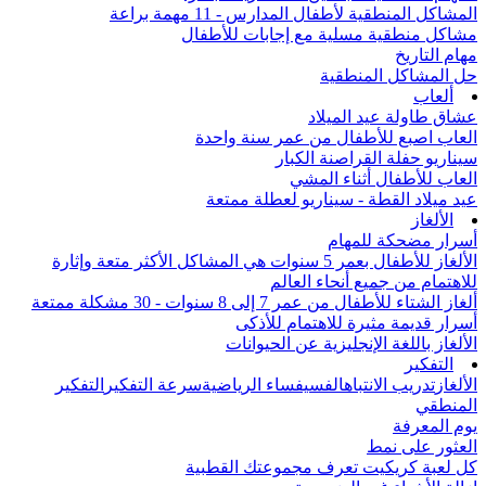
المشاكل المنطقية لأطفال المدارس - 11 مهمة براعة
مشاكل منطقية مسلية مع إجابات للأطفال
مهام التاريخ
حل المشاكل المنطقية
ألعاب
عشاق طاولة عيد الميلاد
العاب اصبع للأطفال من عمر سنة واحدة
سيناريو حفلة القراصنة الكبار
العاب للأطفال أثناء المشي
عيد ميلاد القطة - سيناريو لعطلة ممتعة
الألغاز
أسرار مضحكة للمهام
الألغاز للأطفال بعمر 5 سنوات هي المشاكل الأكثر متعة وإثارة
للاهتمام من جميع أنحاء العالم
ألغاز الشتاء للأطفال من عمر 7 إلى 8 سنوات - 30 مشكلة ممتعة
أسرار قديمة مثيرة للاهتمام للأذكى
الألغاز باللغة الإنجليزية عن الحيوانات
التفكير
الألغاز
تدريب الانتباه
الفسيفساء الرياضية
سرعة التفكير
التفكير
المنطقي
يوم المعرفة
العثور على نمط
كل لعبة كريكيت تعرف مجموعتك القطبية