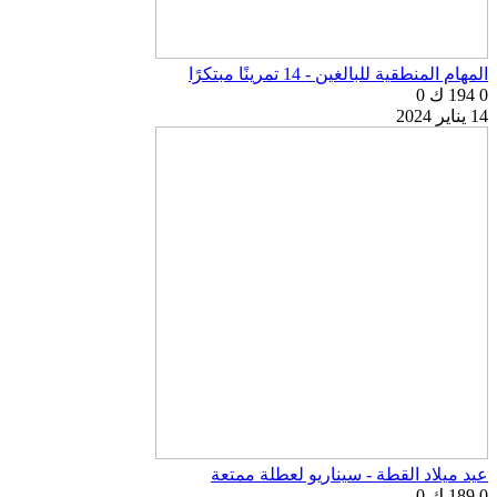
المهام المنطقية للبالغين - 14 تمرينًا مبتكرًا
0
194 ك
0
14 يناير 2024
عيد ميلاد القطة - سيناريو لعطلة ممتعة
0
189 ك
0