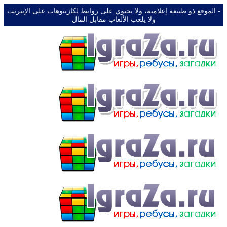
-️ الموقع ذو طبيعة إعلامية، ولا يحتوي على روابط لكازينوهات على الإنترنت
ولا يلعب الألعاب مقابل المال