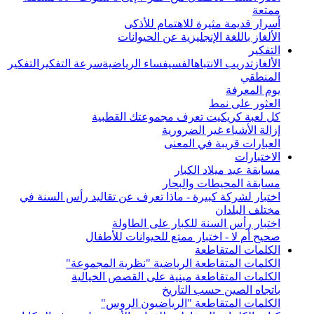
ممتعة
أسرار قديمة مثيرة للاهتمام للأذكى
الألغاز باللغة الإنجليزية عن الحيوانات
التفكير
الألغاز
تدريب الانتباه
الفسيفساء الرياضية
سرعة التفكير
التفكير
المنطقي
يوم المعرفة
العثور على نمط
كل لعبة كريكيت تعرف مجموعتك القطبية
إزالة الأشياء غير الضرورية
العبارات قريبة في المعنى
الاختبارات
مسابقة عيد ميلاد الكبار
مسابقة المحيطات والبحار
اختبار لشركة كبيرة - ماذا تعرف عن تقاليد رأس السنة في
مختلف البلدان
اختبار رأس السنة للكبار على الطاولة
صحيح أم لا - اختبار ممتع للحيوانات للأطفال
الكلمات المتقاطعة
الكلمات المتقاطعة الرياضية "نظرية المجموعة"
الكلمات المتقاطعة مبنية على القصص الخيالية
باتجاه الصين حسب التاريخ
الكلمات المتقاطعة "الرياضيون الروس"