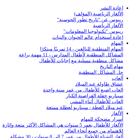
إعادة النشر
الألغاز الرياضية (المؤلف)
ريبوس عن "تاريخ تطور الحوسبة"
الألغاز الرياضية
ريبوس "تكنولوجيا المعلومات"
إعادة استخدام عالم الحيوان والنبات
المهام
المهام المنطقية للبالغين - 14 تمرينًا مبتكرًا
المشاكل المنطقية لأطفال المدارس - 11 مهمة براعة
مشاكل منطقية مسلية مع إجابات للأطفال
مهام التاريخ
حل المشاكل المنطقية
ألعاب
عشاق طاولة عيد الميلاد
العاب اصبع للأطفال من عمر سنة واحدة
سيناريو حفلة القراصنة الكبار
العاب للأطفال أثناء المشي
عيد ميلاد القطة - سيناريو لعطلة ممتعة
الألغاز
أسرار مضحكة للمهام
الألغاز للأطفال بعمر 5 سنوات هي المشاكل الأكثر متعة وإثارة
للاهتمام من جميع أنحاء العالم
ألغاز الشتاء للأطفال من عمر 7 إلى 8 سنوات - 30 مشكلة