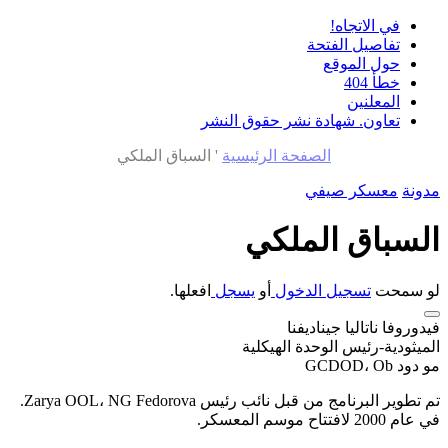
في الاتجاه!
تفاصيل الفتحة
حول الموقع
خطأ 404
المعلنين
تعاون. شهادة نشر حقوق النشر
الصفحة الرئيسية
'
السباق الملكي
مدونة
معسكر صيفي
السباق الملكي
لو سمحت
تسجيل الدخول
أو
يسجل
افعلها.
فيدوروفا ناتاليا جيناديفنا
الميثودية-رئيس الوحدة الهيكلية
مو دود GCDOD، Ob
تم تطوير البرنامج من قبل نائب رئيس Zarya OOL، NG Fedorova.
في عام 2000 لافتتاح موسم المعسكر.