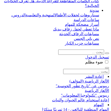
كتاب الكلمات المتقاطعة للقراءة الأدبية، هل تعرف الحكايات
الخيالية؟
مدونة
سيناريوهات لحفلات الأطفال
المنهجية والتعليمية
الدروس،
ساعات الدراسة
أسرار مضحكة للمهام
ماذا تعطي لحفل زفاف بيديك
مسابقات الزفاف الحديثة
نص باتي الجنس
مسابقات حزب الكبار
تسجيل الدخول
ضوء
مظلم
إعادة النشر
الألغاز الرياضية (المؤلف)
ريبوس عن "تاريخ تطور الحوسبة"
الألغاز الرياضية
ريبوس "تكنولوجيا المعلومات"
إعادة استخدام عالم الحيوان والنبات
المهام
المهام المنطقية للبالغين - 14 تمرينًا مبتكرًا