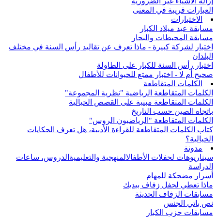
إزالة الأشياء غير الضرورية
العبارات قريبة في المعنى
الاختبارات
مسابقة عيد ميلاد الكبار
مسابقة المحيطات والبحار
اختبار لشركة كبيرة - ماذا تعرف عن تقاليد رأس السنة في مختلف
البلدان
اختبار رأس السنة للكبار على الطاولة
صحيح أم لا - اختبار ممتع للحيوانات للأطفال
الكلمات المتقاطعة
الكلمات المتقاطعة الرياضية "نظرية المجموعة"
الكلمات المتقاطعة مبنية على القصص الخيالية
باتجاه الصين حسب التاريخ
الكلمات المتقاطعة "الرياضيون الروس"
كتاب الكلمات المتقاطعة للقراءة الأدبية، هل تعرف الحكايات
الخيالية؟
مدونة
سيناريوهات لحفلات الأطفال
المنهجية والتعليمية
الدروس، ساعات
الدراسة
أسرار مضحكة للمهام
ماذا تعطي لحفل زفاف بيديك
مسابقات الزفاف الحديثة
نص باتي الجنس
مسابقات حزب الكبار