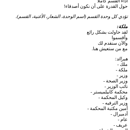
أداء القسم كاملا
حول القدرة على أن نكون أصدقاء!
تؤدي كل وحدة القسم (اسم الوحدة، الشعار، الأغنية، القسم).
ملكة:
لقد حاولت بشكل رائع
وأقسموا
والآن سنقدم لك
مع من ستعيش هنا.
هيرالد:
ملك -
ملكة -
وزير -
وزير الصحة -
نائب الوزير -
محكمة كابيلميستر -
وكيل المحكمة -
وزير الترفيه -
أمين مكتبة المحكمة -
أدميرال -
عام -
عريف -