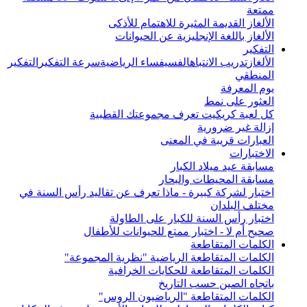
ممتعة
الألغاز القديمة المثيرة للاهتمام للأذكى
الألغاز باللغة الإنجليزية عن الحيوانات
التفكير
الألغاز
تدريب الانتباه
الفسيفساء الرياضية
سرعة التفكير
التفكير
المنطقي
يوم المعرفة
العثور على نمط
كل لعبة كريكيت تعرف مجموعتك القطبية
إزالة غير ضرورية
العبارات قريبة في المعنى
الاختبارات
مسابقة عيد ميلاد الكبار
مسابقة المحيطات والبحار
اختبار لشركة كبيرة - ماذا تعرف عن تقاليد رأس السنة في
مختلف البلدان
اختبار رأس السنة للكبار على الطاولة
صحيح أم لا - اختبار ممتع للحيوانات للأطفال
الكلمات المتقاطعة
الكلمات المتقاطعة الرياضية "نظرية المجموعة"
الكلمات المتقاطعة للحكايات الخرافية
باتجاه الصين حسب التاريخ
الكلمات المتقاطعة "الرياضيون الروس"