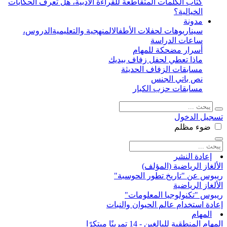
كتاب الكلمات المتقاطعة للقراءة الأدبية، هل تعرف الحكايات
الخيالية؟
مدونة
سيناريوهات لحفلات الأطفال
المنهجية والتعليمية
الدروس،
ساعات الدراسة
أسرار مضحكة للمهام
ماذا تعطي لحفل زفاف بيديك
مسابقات الزفاف الحديثة
نص باتي الجنس
مسابقات حزب الكبار
تسجيل الدخول
ضوء
مظلم
إعادة النشر
الألغاز الرياضية (المؤلف)
ريبوس عن "تاريخ تطور الحوسبة"
الألغاز الرياضية
ريبوس "تكنولوجيا المعلومات"
إعادة استخدام عالم الحيوان والنبات
المهام
المهام المنطقية للبالغين - 14 تمرينًا مبتكرًا