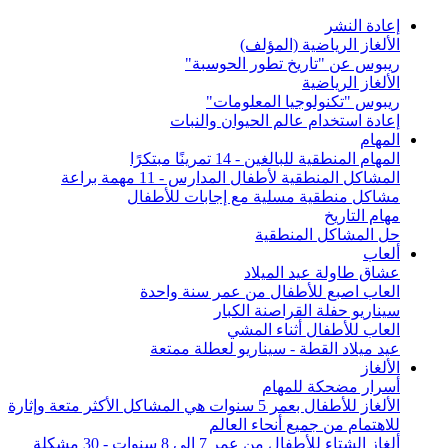
إعادة النشر
الألغاز الرياضية (المؤلف)
ريبوس عن "تاريخ تطور الحوسبة"
الألغاز الرياضية
ريبوس "تكنولوجيا المعلومات"
إعادة استخدام عالم الحيوان والنبات
المهام
المهام المنطقية للبالغين - 14 تمرينًا مبتكرًا
المشاكل المنطقية لأطفال المدارس - 11 مهمة براعة
مشاكل منطقية مسلية مع إجابات للأطفال
مهام التاريخ
حل المشاكل المنطقية
ألعاب
عشاق طاولة عيد الميلاد
العاب اصبع للأطفال من عمر سنة واحدة
سيناريو حفلة القراصنة الكبار
العاب للأطفال أثناء المشي
عيد ميلاد القطة - سيناريو لعطلة ممتعة
الألغاز
أسرار مضحكة للمهام
الألغاز للأطفال بعمر 5 سنوات هي المشاكل الأكثر متعة وإثارة
للاهتمام من جميع أنحاء العالم
ألغاز الشتاء للأطفال من عمر 7 إلى 8 سنوات - 30 مشكلة