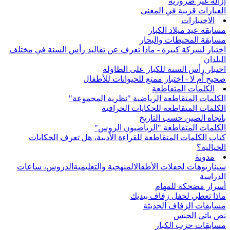
إزالة غير ضرورية
العبارات قريبة في المعنى
الاختبارات
مسابقة عيد ميلاد الكبار
مسابقة المحيطات والبحار
اختبار لشركة كبيرة - ماذا تعرف عن تقاليد رأس السنة في مختلف
البلدان
اختبار رأس السنة للكبار على الطاولة
صحيح أم لا - اختبار ممتع للحيوانات للأطفال
الكلمات المتقاطعة
الكلمات المتقاطعة الرياضية "نظرية المجموعة"
الكلمات المتقاطعة للحكايات الخرافية
باتجاه الصين حسب التاريخ
الكلمات المتقاطعة "الرياضيون الروس"
كتاب الكلمات المتقاطعة للقراءة الأدبية، هل تعرف الحكايات
الخيالية؟
مدونة
سيناريوهات لحفلات الأطفال
المنهجية والتعليمية
الدروس، ساعات
الدراسة
أسرار مضحكة للمهام
ماذا تعطي لحفل زفاف بيديك
مسابقات الزفاف الحديثة
نص باتي الجنس
مسابقات حزب الكبار