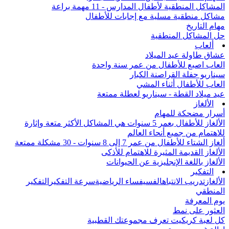
المشاكل المنطقية لأطفال المدارس - 11 مهمة براعة
مشاكل منطقية مسلية مع إجابات للأطفال
مهام التاريخ
حل المشاكل المنطقية
ألعاب
عشاق طاولة عيد الميلاد
العاب اصبع للأطفال من عمر سنة واحدة
سيناريو حفلة القراصنة الكبار
العاب للأطفال أثناء المشي
عيد ميلاد القطة - سيناريو لعطلة ممتعة
الألغاز
أسرار مضحكة للمهام
الألغاز للأطفال بعمر 5 سنوات هي المشاكل الأكثر متعة وإثارة
للاهتمام من جميع أنحاء العالم
ألغاز الشتاء للأطفال من عمر 7 إلى 8 سنوات - 30 مشكلة ممتعة
الألغاز القديمة المثيرة للاهتمام للأذكى
الألغاز باللغة الإنجليزية عن الحيوانات
التفكير
الألغاز
تدريب الانتباه
الفسيفساء الرياضية
سرعة التفكير
التفكير
المنطقي
يوم المعرفة
العثور على نمط
كل لعبة كريكيت تعرف مجموعتك القطبية