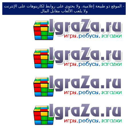
-️ الموقع ذو طبيعة إعلامية، ولا يحتوي على روابط لكازينوهات على الإنترنت
ولا يلعب الألعاب مقابل المال