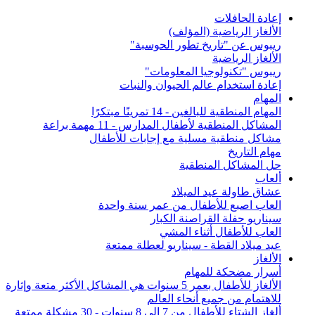
إعادة الحافلات
الألغاز الرياضية (المؤلف)
ريبوس عن "تاريخ تطور الحوسبة"
الألغاز الرياضية
ريبوس "تكنولوجيا المعلومات"
إعادة استخدام عالم الحيوان والنبات
المهام
المهام المنطقية للبالغين - 14 تمرينًا مبتكرًا
المشاكل المنطقية لأطفال المدارس - 11 مهمة براعة
مشاكل منطقية مسلية مع إجابات للأطفال
مهام التاريخ
حل المشاكل المنطقية
ألعاب
عشاق طاولة عيد الميلاد
العاب اصبع للأطفال من عمر سنة واحدة
سيناريو حفلة القراصنة الكبار
العاب للأطفال أثناء المشي
عيد ميلاد القطة - سيناريو لعطلة ممتعة
الألغاز
أسرار مضحكة للمهام
الألغاز للأطفال بعمر 5 سنوات هي المشاكل الأكثر متعة وإثارة
للاهتمام من جميع أنحاء العالم
ألغاز الشتاء للأطفال من 7 إلى 8 سنوات - 30 مشكلة ممتعة