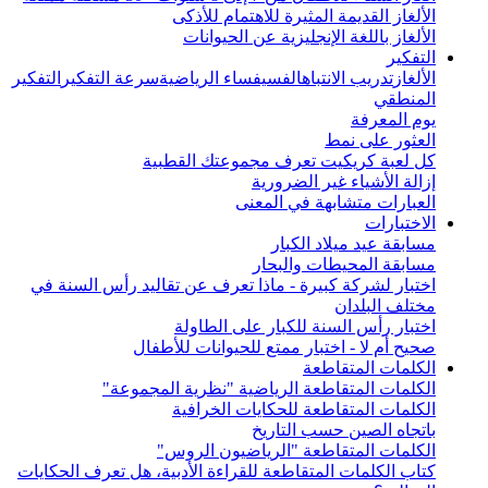
الألغاز القديمة المثيرة للاهتمام للأذكى
الألغاز باللغة الإنجليزية عن الحيوانات
التفكير
الألغاز
تدريب الانتباه
الفسيفساء الرياضية
سرعة التفكير
التفكير
المنطقي
يوم المعرفة
العثور على نمط
كل لعبة كريكيت تعرف مجموعتك القطبية
إزالة الأشياء غير الضرورية
العبارات متشابهة في المعنى
الاختبارات
مسابقة عيد ميلاد الكبار
مسابقة المحيطات والبحار
اختبار لشركة كبيرة - ماذا تعرف عن تقاليد رأس السنة في
مختلف البلدان
اختبار رأس السنة للكبار على الطاولة
صحيح أم لا - اختبار ممتع للحيوانات للأطفال
الكلمات المتقاطعة
الكلمات المتقاطعة الرياضية "نظرية المجموعة"
الكلمات المتقاطعة للحكايات الخرافية
باتجاه الصين حسب التاريخ
الكلمات المتقاطعة "الرياضيون الروس"
كتاب الكلمات المتقاطعة للقراءة الأدبية، هل تعرف الحكايات