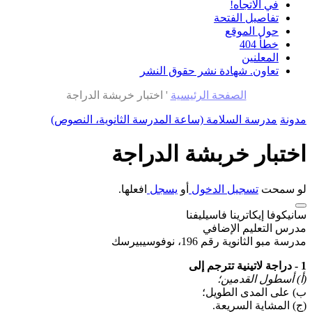
في الاتجاه!
تفاصيل الفتحة
حول الموقع
خطأ 404
المعلنين
تعاون. شهادة نشر حقوق النشر
الصفحة الرئيسية
'
اختبار خربشة الدراجة
مدونة
مدرسة السلامة (ساعة المدرسة الثانوية، النصوص)
اختبار خربشة الدراجة
لو سمحت
تسجيل الدخول
أو
يسجل
افعلها.
سانيكوفا إيكاترينا فاسيليفنا
مدرس التعليم الإضافي
مدرسة مبو الثانوية رقم 196، نوفوسيبيرسك
1 - دراجة لاتينية تترجم إلى
(أ) أسطول القدمين؛
ب) على المدى الطويل؛
(ج) المشاية السريعة.