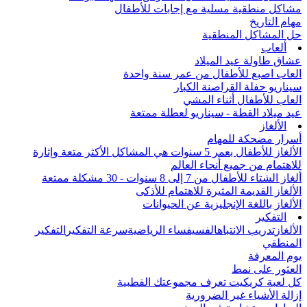
مشاكل منطقية مسلية مع إجابات للأطفال
مهام التاريخ
حل المشاكل المنطقية
ألعاب
عشاق طاولة عيد الميلاد
العاب اصبع للأطفال من عمر سنة واحدة
سيناريو حفلة القراصنة الكبار
العاب للأطفال أثناء المشي
عيد ميلاد القطة - سيناريو لعطلة ممتعة
الألغاز
أسرار مضحكة للمهام
الألغاز للأطفال بعمر 5 سنوات هي المشاكل الأكثر متعة وإثارة
للاهتمام من جميع أنحاء العالم
ألغاز الشتاء للأطفال من 7 إلى 8 سنوات - 30 مشكلة ممتعة
الألغاز القديمة المثيرة للاهتمام للأذكى
الألغاز باللغة الإنجليزية عن الحيوانات
التفكير
الألغاز
تدريب الانتباه
الفسيفساء الرياضية
سرعة التفكير
التفكير
المنطقي
يوم المعرفة
العثور على نمط
كل لعبة كريكيت تعرف مجموعتك القطبية
إزالة الأشياء غير الضرورية