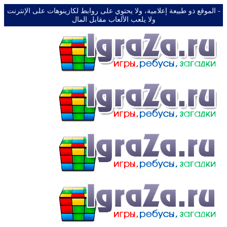
-️ الموقع ذو طبيعة إعلامية، ولا يحتوي على روابط لكازينوهات على الإنترنت
ولا يلعب الألعاب مقابل المال