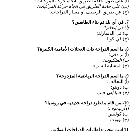
(أ) على طول حافة الطريق باتجاه حركة المركبات؛
(ب) على حافة الطريق في اتجاه حركة المركبات؛
(ج) عن طريق الرصيف أو مسار الدراجات.
7، في أي بلد تم بناء الطابقين؟
(أ) في إنجلترا؛
ب) في الدنمارك؛
(ج) في كوبا.
8، ما اسم الدراجة ذات العجلات الأمامية الكبيرة؟
(أ) ترادفي؛
ب) العنكبوت؛
(ج) المشاية السريعة.
9، ما اسم الدراجة الرياضية المزدوجة؟
(أ) التحالف؛
ب) دويتو؛
(ج) جنبا إلى جنب.
10- من قام بتقطيع دراجة حديدية في روسيا؟
أ) أرتيموف؛
ب) كوليبين؛
(ج) بوبوف.
11 اسم مخترع إطارات الدراجات الهوائية.