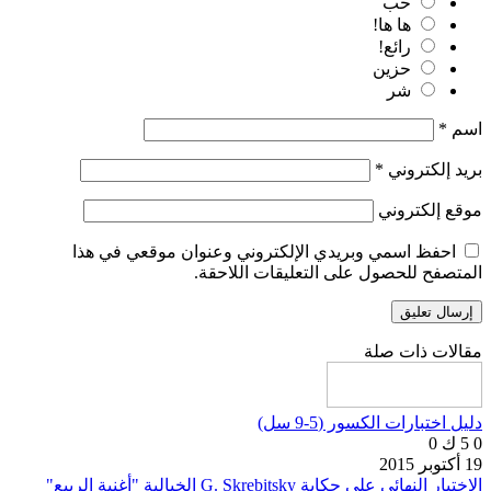
حب
ها ها!
رائع!
حزين
شر
اسم
*
بريد إلكتروني
*
موقع إلكتروني
احفظ اسمي وبريدي الإلكتروني وعنوان موقعي في هذا
المتصفح للحصول على التعليقات اللاحقة.
مقالات ذات صلة
دليل اختبارات الكسور (5-9 سل)
0
5 ك
0
19 أكتوبر 2015
الاختبار النهائي على حكاية G. Skrebitsky الخيالية "أغنية الربيع"