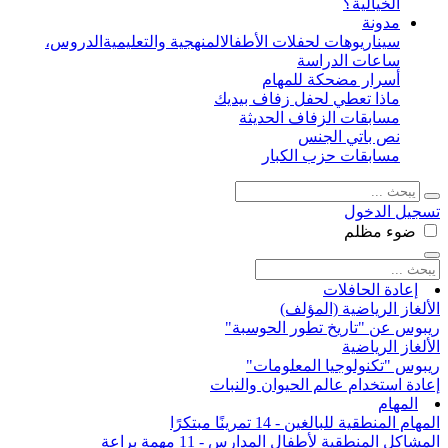
الخيالية؟
مدونة
سيناريوهات لحفلات الأطفال
المنهجية والتعليمية
الدروس،
ساعات الدراسة
أسرار مضحكة للمهام
ماذا تعطي لحفل زفاف بيديك
مسابقات الزفاف الحديثة
نص باتي الجنس
مسابقات حزب الكبار
تسجيل الدخول
ضوء
مظلم
إعادة الحافلات
الألغاز الرياضية (المؤلف)
ريبوس عن "تاريخ تطور الحوسبة"
الألغاز الرياضية
ريبوس "تكنولوجيا المعلومات"
إعادة استخدام عالم الحيوان والنبات
المهام
المهام المنطقية للبالغين - 14 تمرينًا مبتكرًا
المشاكل المنطقية لأطفال المدارس - 11 مهمة براعة