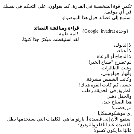
تكمن قوة الشخصية في القدرة، كما يقولون، على التحكم في نفسك
في أي موقف.
استمع إلى قصائد حول هذا الموضوع.
قراءة ومناقشة القصائد
{وحدة Google_kvadrat}
كلمة طيبة.
لقد استيقظت مبكرًا جدًا كئيبًا،
لا الديوك،
لا أعباء،
لا الدجاج أو الرعاة
لم تصرخ "صباح الخير!"
وغنت الطائرات،
وأنهار جولوبيلي،
وكانت الشمس مشرقة.
حسنا، كم كانت القوة هناك!
الطريق في الحديقة رطب
والحقل ذهبي
هذا الصباح جيد،
لم يغضب!
إي موشكوفسكايا
استمع الآن إلى قصيدة أ. بارتو ما هي الكلمات التي يستخدمها بطل
القصيدة عند اللقاء والتوديع؟
غالبًا ما يكون كسولًا