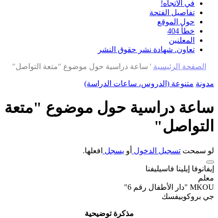
في الاتجاه!
تفاصيل الفتحة
حول الموقع
خطأ 404
المعلنين
تعاون. شهادة نشر حقوق النشر
الصفحة الرئيسية
'
ساعة دراسية حول موضوع "متعة التواصل"
مدونة
متنوعة (الدروس، ساعات الدراسة)
ساعة دراسية حول موضوع "متعة
التواصل"
لو سمحت
تسجيل الدخول
أو
يسجل
افعلها.
إيفانوفا إيلينا فاسيليفنا
معلم
MKOU "دار الأطفال رقم 6"
جي بروكوبيفسك
مذكرة توضيحية