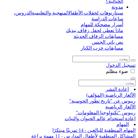
الخيالية؟
مدونة
سيناريوهات لحفلات الأطفال
المنهجية والتعليمية
الدروس،
ساعات الدراسة
أسرار مضحكة للمهام
ماذا تعطي لحفل زفاف بيديك
مسابقات الزفاف الحديثة
نص باتي الجنس
مسابقات حزب الكبار
تسجيل الدخول
ضوء
مظلم
إعادة النشر
الألغاز الرياضية (المؤلف)
ريبوس عن "تاريخ تطور الحوسبة"
الألغاز الرياضية
ريبوس "تكنولوجيا المعلومات"
إعادة استخدام عالم الحيوان والنبات
المهام
المهام المنطقية للبالغين - 14 تمرينًا مبتكرًا
المشاكل المنطقية لأطفال المدارس - 11 مهمة براعة