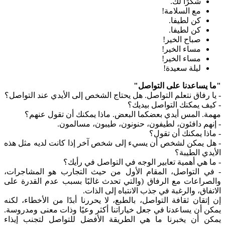
شكرًا لك.
مع السلامة!
كن لطيفا.
كن لطيفا.
صباح الخير!
مساء الخير!
مساء الخير!
ليلة سعيدة!
"ما يساعدنا على التواصل"
- يا رفاق نتعلم التواصل. هل يحتاج الشخص إلى الأيدي عند التواصل؟
- كيف يمكنك التواصل بيديك؟
مهمة. المس أيدي بعضكما البعض. ماذا يمكنك أن تقول عنهم؟
- إنهم دافئون، لطيفون، حنونون، طيبون، مسالمون.
- ماذا يمكنك أن تقول؟
- هل يمكن لشخص أن يسيء إلى شخص آخر إذا كانت لديه مثل هذه
الأيدي الطيبة؟
- ما هي أهمية تعابير الوجه في التواصل في رأيك؟
- في التواصل، المقام الأول من حيث التجارب هو المشاجرات،
والصراعات مع الرفاق (والتي تحدث غالبًا بسبب عدم القدرة على
الاتفاق، والرغبة في جذب الانتباه إلى الذات.
إن إتقان ثقافة التواصل، بالطبع، لا يحررنا أبدًا من الأخطاء، لكنه
يمكن أن يساعدنا في جعل خياراتنا أكثر وعيًا وذات معنى ومدروسة.
يمكن أن يخبرنا ما هي الطريقة الأفضل للتواصل لتجنب إيذاء