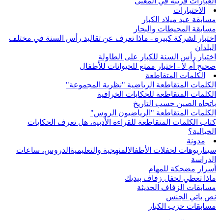
العبارات قريبة في المعنى
الاختبارات
مسابقة عيد ميلاد الكبار
مسابقة المحيطات والبحار
اختبار لشركة كبيرة - ماذا تعرف عن تقاليد رأس السنة في مختلف
البلدان
اختبار رأس السنة للكبار على الطاولة
صحيح أم لا - اختبار ممتع للحيوانات للأطفال
الكلمات المتقاطعة
الكلمات المتقاطعة الرياضية "نظرية المجموعة"
الكلمات المتقاطعة للحكايات الخرافية
باتجاه الصين حسب التاريخ
الكلمات المتقاطعة "الرياضيون الروس"
كتاب الكلمات المتقاطعة للقراءة الأدبية، هل تعرف الحكايات
الخيالية؟
مدونة
سيناريوهات لحفلات الأطفال
المنهجية والتعليمية
الدروس، ساعات
الدراسة
أسرار مضحكة للمهام
ماذا تعطي لحفل زفاف بيديك
مسابقات الزفاف الحديثة
نص باتي الجنس
مسابقات حزب الكبار