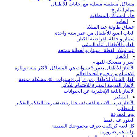
مشاكل منطقية مسلية مع إجابات للأطفال
مهام التاريخ
حل المشاكل المنطقية
ألعاب
عشاق طاولة عيد الميلاد
العاب اصبع للأطفال من عمر سنة واحدة
سيناريو حفلة القراصنة الكبار
العاب للأطفال أثناء المشي
عيد ميلاد القطة - سيناريو لعطلة ممتعة
الألغاز
أسرار مضحكة للمهام
الألغاز للأطفال بعمر 5 سنوات هي المشاكل الأكثر متعة وإثارة
للاهتمام من جميع أنحاء العالم
ألغاز الشتاء للأطفال من 7 إلى 8 سنوات - 30 مشكلة ممتعة
الألغاز القديمة المثيرة للاهتمام للأذكى
الألغاز باللغة الإنجليزية عن الحيوانات
التفكير
الألغاز
تدريب الانتباه
الفسيفساء الرياضية
سرعة التفكير
التفكير
المنطقي
يوم المعرفة
العثور على نمط
كل لعبة كريكيت تعرف مجموعتك القطبية
إزالة غير ضرورية