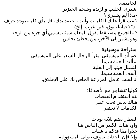
الحامضة.
اشترى الحليب والزبدة وشحم الخنزير.
-ماذا لم يشتري؟
2 - سأقرأ عليك الكلمات وأنت، احصد يدك، قل بأي كلمة يوجد حرف
"د" (خياط، بوق، قبو، غرب، إلخ)
3 - الجميع مستيقظ يقول المعلم شيئا، يسمي أي جزء من الوجه،
وهو يشير إلى الآخر، من يخطئ يجلس.
استراحة موسيقية
أصوات الموسيقى. يقرأ الرجال الشعر على الموسيقى.
سألت العمة سيما
التسلل فيتيا إلى العلية.
-آسف العمة سيما،
أنا لست عامل المزرعة الخاص بك على الإطلاق.
كوليا تتشاجر مع الأصدقاء
يتم استخدام القبضات
هناك بدس تحت عيني
الكدمات لا تختفي.
القطار يضم ثلاثة يونات
واو، هناك الكثير من الناس هنا!
خذوا مقاعدكم يا شباب
وإلا فإن الجدات سوف تتولى المسؤولية.