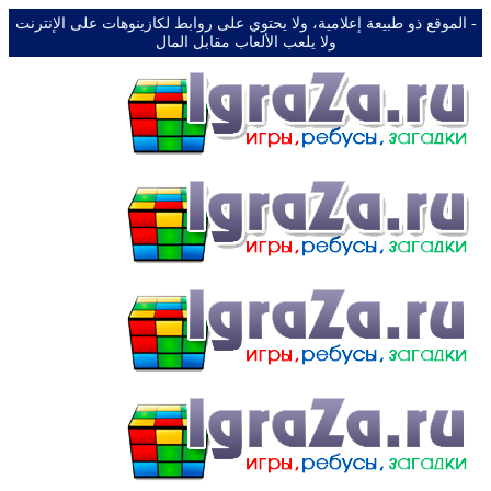
-️ الموقع ذو طبيعة إعلامية، ولا يحتوي على روابط لكازينوهات على الإنترنت
ولا يلعب الألعاب مقابل المال