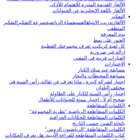
الألغاز القديمة المثيرة للاهتمام للأذكى
الألغاز باللغة الإنجليزية عن الحيوانات
التفكير
الألغاز
تدريب الانتباه
الفسيفساء الرياضية
سرعة التفكير
التفكير
المنطقي
يوم المعرفة
العثور على نمط
كل لعبة كريكيت تعرف مجموعتك القطبية
إزالة غير ضرورية
العبارات قريبة في المعنى
الاختبارات
مسابقة عيد ميلاد الكبار
مسابقة المحيطات والبحار
اختبار لشركة كبيرة - ماذا تعرف عن تقاليد رأس السنة في
مختلف البلدان
اختبار رأس السنة للكبار على الطاولة
صحيح أم لا - اختبار ممتع للحيوانات للأطفال
الكلمات المتقاطعة
الكلمات المتقاطعة الرياضية "نظرية المجموعة"
الكلمات المتقاطعة للحكايات الخرافية
باتجاه الصين حسب التاريخ
الكلمات المتقاطعة "الرياضيون الروس"
كتاب الكلمات المتقاطعة للقراءة الأدبية، هل تعرف الحكايات