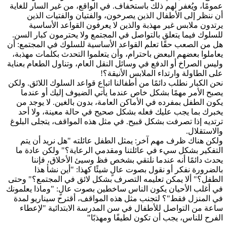
عمومًا، ويُغفر لهم ذلك باستخفاف. في الواقع، من غير السار للغاية
أن ننظر إلى الأطفال الذين يصرخون، والفتيان والفتيات الذين
يرتدون ملابس غير مهذبة والذين لا يعرفون القواعد الأساسية
للسلوك فيما يتعلق بالتواصل في المجتمع ولا يحترمون كبار السن.
هل من الصعب حقًا تعلم القواعد الأساسية للسلوك في المجتمع: أن
يعاملوا بعضهم البعض باحترام، وأن يتعلموا التحدث بكلمات مهذبة،
وليس الصراخ أو الدفع في وسائل النقل العام، وتناول الطعام بعناية
على الطاولة وارتداء الملابس الأنيقة؟!
نحن الكبار نطلب دائمًا من أطفالنا اتباع قواعد السلوك اللائق. ولكن
يصبح الأمر مهمًا بشكل خاص عندما يأتي الضيوف إليك أو عندما
يكون الطفل بمفرده في الأماكن العامة، بدون بالغين. لا يوجد من
يخبرك بما يجب عليك فعله بشكل صحيح في حالة معينة، ولا أحد
ترتديه إذا تصرفت بشكل قبيح. في مثل هذه المواقف، يتجلى البلوغ
والاستقلال.
ولكن هناك ظرف مهم آخر: يمثل الطفل عائلته "هل نريد أن يتم
التفكير بشكل سيء في عائلتنا ومقدمي الرعاية؟" ولكن عادة ما
يحدث دائمًا أنه عندما نلتقي بشخص فظ وسيئ الأخلاق، فإننا
بالضرورة نفكر أو نقول بصوت عالٍ شيئًا كهذا: "أين نشأ هذا
الطفل؟" ألا يمكن تعليمه التصرف بشكل لائق في المجتمع؟" وحتى
في أغلب الأحيان يكون الناس ساخطين بصوت عالٍ: "وماذا يعلمونك
في المنزل فقط"؟ لتجنب مثل هذه المواقف، أقترح سيناريو لمدة
ساعة من التواصل للأطفال في سن المدرسة الابتدائية "لإعطاء
الفرح للناس، يجب أن تكون لطيفًا ومهذبًا"