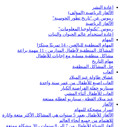
إعادة النشر
الألغاز الرياضية (المؤلف)
ريبوس عن "تاريخ تطور الحوسبة"
الألغاز الرياضية
ريبوس "تكنولوجيا المعلومات"
إعادة استخدام عالم الحيوان والنبات
المهام
المهام المنطقية للبالغين - 14 تمرينًا مبتكرًا
المشاكل المنطقية لأطفال المدارس - 11 مهمة براعة
مشاكل منطقية مسلية مع إجابات للأطفال
مهام التاريخ
حل المشاكل المنطقية
ألعاب
عشاق طاولة عيد الميلاد
العاب اصبع للأطفال من عمر سنة واحدة
سيناريو حفلة القراصنة الكبار
العاب للأطفال أثناء المشي
عيد ميلاد القطة - سيناريو لعطلة ممتعة
الألغاز
أسرار مضحكة للمهام
الألغاز للأطفال بعمر 5 سنوات هي المشاكل الأكثر متعة وإثارة
للاهتمام من جميع أنحاء العالم
ألغاز الشتاء للأطفال من 7 إلى 8 سنوات - 30 مشكلة ممتعة