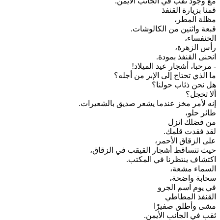
مع وجود ثقب في الجانب الأيمن.
قمنا بزيارة القنفذ
مظلة المطر،
قبعة واثنين من الكالوشات.
الخنفساء،
رأس الزهرة،
انحنى القنفذ بمودة.
- مرحبا، أشجار عيد الميلاد!
ما الذي تحتاج إلى الإبر من أجله؟
هل نحن ذئاب حولنا؟
ألا تخجل؟
إنه لأمر مخز عندما يشعر صديق بالشعيرات.
طائر حلو،
من فضلك انزل
لقد فقدت قلمك.
على الزقاق الأحمر،
حيث تتساقط أشجار القيقب في الزقاق،
اكتشاف ينتظرنا في المكتب.
السماء مشعة،
سحابة واضحة،
في يوم اسم الجرو
القنفذ المطاطي
مشى وأطلق صفيرًا
ثقب في الجانب الأيمن.