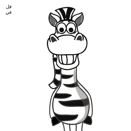
قل
في