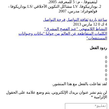
ليتفينوفا. - م.: 5 للمعرفة، 2005.
بودارنيكوفا، LV مشاكل التكوين الأخلاقي /LS بوداريكوفا -
فولغوغراد: مدرس، 2007
ساعة باردة
ثقافة التواصل
فرحة التواصل
4 ك
0
12 مارس 2013
النشاط اللامنهجي "عيد الفصح المشرق"
الكلمات المتقاطعة عن العالم من حولنا "نباتات وحيوانات
المستنقعات"
ردود الفعل
0
0
0
0
0
0
لقد تفاعلت بالفعل مع هذا المنشور.
لن يتم نشر عنوان بريدك الإلكتروني.
يتم وضع علامة على الحقول
الإلزامية
*