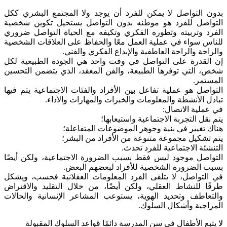
بدون التواصل لا يمكن للفرد أن يوجد ولا المجتمع البشري ككل
التواصل للفرد هو موطنه بدون التواصل يستحيل تكوين شخصية
الفرد وتربيته وتطوره الفكري وتكيفه مع الحياة التواصل ضروري
للناس سواء في عملية العمل معًا والحفاظ على العلاقات الشخصية
والراحة والراحة العاطفية والإبداع الفكري والفني.
إن القدرة على التواصل في وقت واحد هي الجودة الطبيعية لكل
شخص، التي توفرها الطبيعة، والفن المعقد، الذي يتضمن التحسين
المستمر.
التواصل هو عملية تفاعل بين الأفراد والفئات الاجتماعية يتم فيها
تبادل الأنشطة والمعلومات والخبرات والمهارات والأداء.
في عملية الاتصال:
يتم نقل التجربة الاجتماعية واستيعابها؛
هناك تغيير في بنية وجوهر الموضوعات المتفاعلة؛
يتم تشكيل مجموعة متنوعة من الأفراد من البشر؛
التنشئة الاجتماعية للفرد تحدث.
التواصل موجود ليس فقط بسبب الضرورة الاجتماعية، ولكن أيضًا
بسبب الضرورة الشخصية للأفراد لبعضهم البعض.
في التواصل، لا يتلقى الفرد المعلومات العقلانية فحسب، ويشكل
طرقًا للنشاط العقلي، ولكن أيضًا، من خلال التقليد والاقتراض
والتعاطف وتحديد الهوية، يستوعب المشاعر الإنسانية والحالات
المزاجية وأشكال السلوك.
لا يتبع الأطفال في سن المدرسة دائمًا قواعد السلوك المقبولة