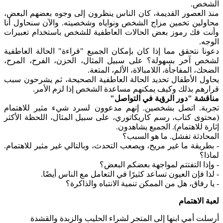
الشخص.
منذ العصور القديمة، كان الناس ينظرون إلى وجوه بعضهم البعض،
محاولين تخمين مزاج الشخص ونواياه وشخصيته. والآن سنحاول أنا
وأنت فك رموز بعض الحالات العاطفية للشخص باستخدام تعبيرات
الوجه.
دعونا نتحقق مما إذا كان بإمكان الجميع "قراءة" الحالة العاطفية
لشخص آخر بسهولة؟ على سبيل المثال، الحزن، الفرح، المرح،
الضحك، المفاجأة، اللامبالاة، الألم، المتعة.
يحاول الأطفال تحديد الحالة العاطفية الصحيحة، ثم يشرحون سبب
قرارهم بذلك وكيف يمكنهم مساعدة الشخص إذا لزم الأمر.
مناقشة "دور الرؤية في التواصل"
تجربة. اتصل بشخصين. إنهم مدعوون لسرد شيء مثير للاهتمام
(محتوى كتاب، رسم كاريكاتوري، على سبيل المثال، اللحظة الأكثر
إثارة للاهتمام). الجميع يشاهدون.
المحادثة تفشل. ما هو السبب؟
- بطريقة ما غير مريح، ويصعب التحدث، وبالتالي غير مثير للاهتمام.
لماذا؟
- وإذا التفتتم لمواجهة بعضكم البعض؟
- لذا فإن العيون تساعد كثيرًا في التعامل مع الناس أيضًا.
- يا رفاق، هل من الممكن تنمية الانتباه والذاكرة؟
لعبة الاهتمام
أرسلت أمي ابنها إلى المتجر لشراء الحليب والزبدة والقشدة