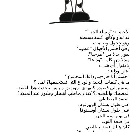
الاجتماع: "مساء الخير!"
قد تبدو وكأنها كلمة بسيطة
وهو خجول وصامت
وفي أحسن الأحوال "عظيم"
يقول بدلا من "مرحبا".
وبدلا من كلمة "وداعا"
لا يقول أي شيء
أعلن وداعا:
"حسنًا، أنا خارج...وداعا! المجموع!"
ما هي كلمات التحية والوداع التي تستخدمها؟ لماذا؟
استمع إلى قصيدة كتبها ي. موريتز. مع من يتحدث هذا القنفذ
المضحك واللطيف؟ كيف يخاطب أشجار وطيور عيد الميلاد؟
القنفذ المطاطي.
على طول بستان الويبرنوم،
على طول بستان أوسينوفا
في يوم اسم الجرو
في قبعة التوت
كان هناك قنفذ مطاطي