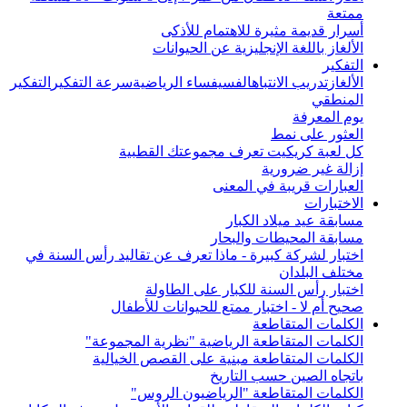
ممتعة
أسرار قديمة مثيرة للاهتمام للأذكى
الألغاز باللغة الإنجليزية عن الحيوانات
التفكير
الألغاز
تدريب الانتباه
الفسيفساء الرياضية
سرعة التفكير
التفكير
المنطقي
يوم المعرفة
العثور على نمط
كل لعبة كريكيت تعرف مجموعتك القطبية
إزالة غير ضرورية
العبارات قريبة في المعنى
الاختبارات
مسابقة عيد ميلاد الكبار
مسابقة المحيطات والبحار
اختبار لشركة كبيرة - ماذا تعرف عن تقاليد رأس السنة في
مختلف البلدان
اختبار رأس السنة للكبار على الطاولة
صحيح أم لا - اختبار ممتع للحيوانات للأطفال
الكلمات المتقاطعة
الكلمات المتقاطعة الرياضية "نظرية المجموعة"
الكلمات المتقاطعة مبنية على القصص الخيالية
باتجاه الصين حسب التاريخ
الكلمات المتقاطعة "الرياضيون الروس"