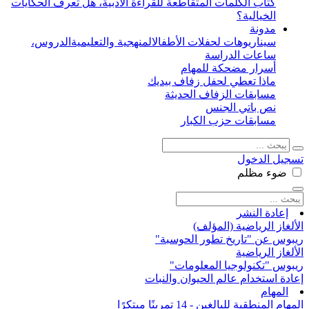
كتاب الكلمات المتقاطعة للقراءة الأدبية، هل تعرف الحكايات
الخيالية؟
مدونة
سيناريوهات لحفلات الأطفال
المنهجية والتعليمية
الدروس،
ساعات الدراسة
أسرار مضحكة للمهام
ماذا تعطي لحفل زفاف بيديك
مسابقات الزفاف الحديثة
نص باتي الجنس
مسابقات حزب الكبار
تسجيل الدخول
ضوء
مظلم
إعادة النشر
الألغاز الرياضية (المؤلف)
ريبوس عن "تاريخ تطور الحوسبة"
الألغاز الرياضية
ريبوس "تكنولوجيا المعلومات"
إعادة استخدام عالم الحيوان والنبات
المهام
المهام المنطقية للبالغين - 14 تمرينًا مبتكرًا