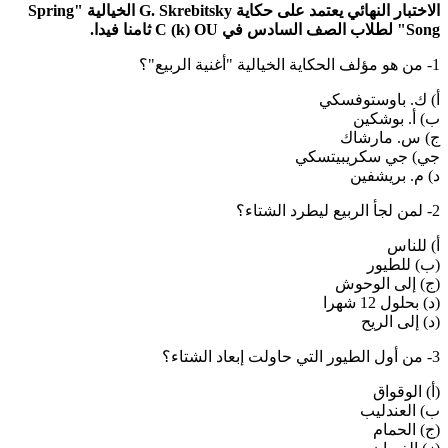
الاختبار النهائي يعتمد على حكاية G. Skrebitsky الخيالية "Spring
Song" لطلاب الصف السادس في C (k) OU
ثامنا
فيدا.
1- من هو مؤلف الحكاية الخيالية "أغنية الربيع"؟
أ) ك. باوستوفسكي
ب) أ. بوشكين
ج) س. مارشاك
جي) جي سكريبيتسكي
د) م. بريشفين
2- لمن لجأ الربيع ليطرد الشتاء؟
أ) للناس
(ب) للطيور
(ج) إلى الوحوش
(د) بحلول 12 شهرا
(د) إلى الريح
3- من أول الطيور التي حاولت إبعاد الشتاء؟
(أ) الوقواق
ب) العندليب
(ج) الحمام