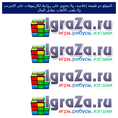
-️ الموقع ذو طبيعة إعلامية، ولا يحتوي على روابط لكازينوهات على الإنترنت
ولا يلعب الألعاب مقابل المال