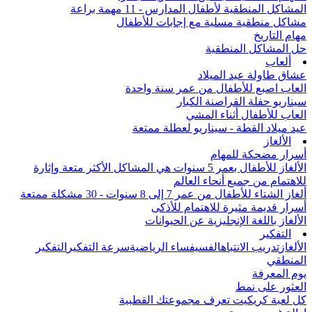
المشاكل المنطقية لأطفال المدارس - 11 مهمة براعة
مشاكل منطقية مسلية مع إجابات للأطفال
مهام التاريخ
حل المشاكل المنطقية
ألعاب
عشاق طاولة عيد الميلاد
العاب اصبع للأطفال من عمر سنة واحدة
سيناريو حفلة القراصنة الكبار
العاب للأطفال أثناء المشي
عيد ميلاد القطة - سيناريو لعطلة ممتعة
الألغاز
أسرار مضحكة للمهام
الألغاز للأطفال بعمر 5 سنوات هي المشاكل الأكثر متعة وإثارة
للاهتمام من جميع أنحاء العالم
ألغاز الشتاء للأطفال من عمر 7 إلى 8 سنوات - 30 مشكلة ممتعة
أسرار قديمة مثيرة للاهتمام للأذكى
الألغاز باللغة الإنجليزية عن الحيوانات
التفكير
الألغاز
تدريب الانتباه
الفسيفساء الرياضية
سرعة التفكير
التفكير
المنطقي
يوم المعرفة
العثور على نمط
كل لعبة كريكيت تعرف مجموعتك القطبية