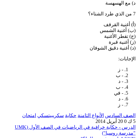
د) مع الهسهسة
7 من الذي طرد الشتاء؟
(أ) أغنية القرقف
(ب) أغنية الشمس
(ج) تقطر الأغنية
(ز) أغنية قبرة
(د) أغنية دقيق الشوفان
الإجابات:
- ز
- ب
- د
- ب
- في
- د
- ز
الصف السادس
الأنواع الثامنة
حكاية
سكريبيتسكي
امتحان
5 ك
0
20 أبريل 2014
الدرس - حكاية خرافية في الرياضيات في الصف الأول (UMK
"مدرسة روسيا")