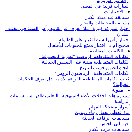
إزالة غير ضرورية
العبارات قريبة في المعنى
الاختبارات
مسابقة عيد ميلاد الكبار
مسابقة المحيطات والبحار
اختبار لشركة كبيرة - ماذا تعرف عن تقاليد رأس السنة في مختلف
البلدان
اختبار رأس السنة للكبار على الطاولة
صحيح أم لا - اختبار ممتع للحيوانات للأطفال
الكلمات المتقاطعة
الكلمات المتقاطعة الرياضية "نظرية المجموعة"
الكلمات المتقاطعة مبنية على القصص الخيالية
باتجاه الصين حسب التاريخ
الكلمات المتقاطعة "الرياضيون الروس"
كتاب الكلمات المتقاطعة للقراءة الأدبية، هل تعرف الحكايات
الخيالية؟
مدونة
سيناريوهات لحفلات الأطفال
المنهجية والتعليمية
الدروس، ساعات
الدراسة
أسرار مضحكة للمهام
ماذا تعطي لحفل زفاف بيديك
مسابقات الزفاف الحديثة
نص باتي الجنس
مسابقات حزب الكبار