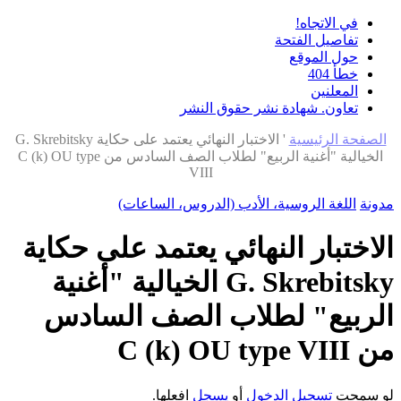
في الاتجاه!
تفاصيل الفتحة
حول الموقع
خطأ 404
المعلنين
تعاون. شهادة نشر حقوق النشر
الصفحة الرئيسية
'
الاختبار النهائي يعتمد على حكاية G. Skrebitsky
الخيالية "أغنية الربيع" لطلاب الصف السادس من C (k) OU type
VIII
مدونة
اللغة الروسية، الأدب (الدروس، الساعات)
الاختبار النهائي يعتمد على حكاية
G. Skrebitsky الخيالية "أغنية
الربيع" لطلاب الصف السادس
من C (k) OU type VIII
لو سمحت
تسجيل الدخول
أو
يسجل
افعلها.