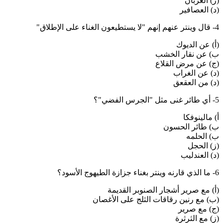
(ز) الغربان
(د) العصافير
4- قال وينتر عنهم إنهم "لا يستطيعون الغناء على الإطلاق"
(أ) عن الديوك
ب) عن نقار الخشب
(ج) عن مرض القلاع
(د) عن الغراب
(د) من العقعق
5- أي طائر غنى مثل "الجرس الفضي"؟
أ) مالينوفكا
ب) طائر الحسون
ب) الحلمه
(ز) الحجل
(د) العندليب
6- ما الذي قارنه وينتر بغناء جزازة الطيهوج الأسود؟
(أ) مع صرير أشجار الصنوبر القديمة
(ب) مع رنين رقاقات الثلج على الأغصان
(ج) مع صرير
(ز) مع الثرثرة