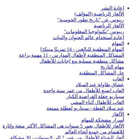
إعادة النشر
الألغاز الرياضية (المؤلف)
ريبوس عن "تاريخ تطور الحوسبة"
الألغاز الرياضية
ريبوس "تكنولوجيا المعلومات"
إعادة استخدام عالم الحيوان والنبات
المهام
المهام المنطقية للبالغين - 14 تمرينًا مبتكرًا
المشاكل المنطقية لأطفال المدارس - 11 مهمة براعة
مشاكل منطقية مسلية مع إجابات للأطفال
مهام التاريخ
حل المشاكل المنطقية
ألعاب
عشاق طاولة عيد الميلاد
العاب اصبع للأطفال من عمر سنة واحدة
سيناريو حفلة القراصنة الكبار
العاب للأطفال أثناء المشي
عيد ميلاد القطة - سيناريو لعطلة ممتعة
الألغاز
أسرار مضحكة للمهام
الألغاز للأطفال بعمر 5 سنوات هي المشاكل الأكثر متعة وإثارة
للاهتمام من جميع أنحاء العالم
ألغاز الشتاء للأطفال من عمر 7 إلى 8 سنوات - 30 مشكلة