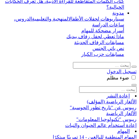
كتاب الكلمات المتقاطعة للقراءة الأدبية، هل تعرف الحكايات
الخيالية؟
مدونة
سيناريوهات لحفلات الأطفال
المنهجية والتعليمية
الدروس،
ساعات الدراسة
أسرار مضحكة للمهام
ماذا تعطي لحفل زفاف بيديك
مسابقات الزفاف الحديثة
نص باتي الجنس
مسابقات حزب الكبار
تسجيل الدخول
ضوء
مظلم
إعادة النشر
الألغاز الرياضية (المؤلف)
ريبوس عن "تاريخ تطور الحوسبة"
الألغاز الرياضية
ريبوس "تكنولوجيا المعلومات"
إعادة استخدام عالم الحيوان والنبات
المهام
المهام المنطقية للبالغين - 14 تمرينًا مبتكرًا