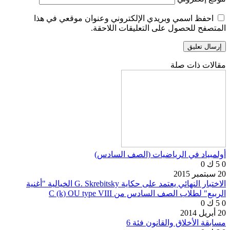
احفظ اسمي وبريدي الإلكتروني وعنوان موقعي في هذا
المتصفح للحصول على التعليقات اللاحقة.
مقالات ذات صلة
أولمبياد في الرياضيات (الصف السادس)
0
5 ك
0
20 سبتمبر 2015
الاختبار النهائي يعتمد على حكاية G. Skrebitsky الخيالية "أغنية
الربيع" لطلاب الصف السادس من C (k) OU type VIII
0
5 ك
0
20 أبريل 2014
مسابقة الأخلاق والقانون فئة 6