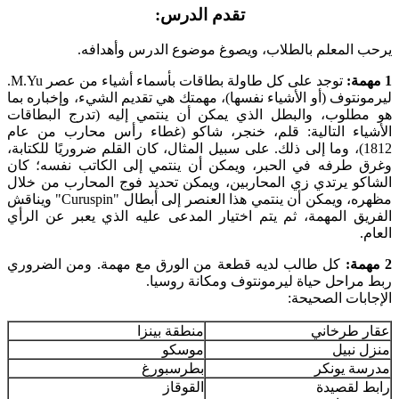
تقدم الدرس:
يرحب المعلم بالطلاب، ويصوغ موضوع الدرس وأهدافه.
1 مهمة:
توجد على كل طاولة بطاقات بأسماء أشياء من عصر M.Yu.
ليرمونتوف (أو الأشياء نفسها)، مهمتك هي تقديم الشيء، وإخباره بما
هو مطلوب، والبطل الذي يمكن أن ينتمي إليه (تدرج البطاقات
الأشياء التالية: قلم، خنجر، شاكو (غطاء رأس محارب من عام
1812)، وما إلى ذلك. على سبيل المثال، كان القلم ضروريًا للكتابة،
وغرق طرفه في الحبر، ويمكن أن ينتمي إلى الكاتب نفسه؛ كان
الشاكو يرتدي زي المحاربين، ويمكن تحديد فوج المحارب من خلال
مظهره، ويمكن أن ينتمي هذا العنصر إلى أبطال "Curuspin" ويناقش
الفريق المهمة، ثم يتم اختيار المدعى عليه الذي يعبر عن الرأي
العام.
2 مهمة:
كل طالب لديه قطعة من الورق مع مهمة. ومن الضروري
ربط مراحل حياة ليرمونتوف ومكانة روسيا.
الإجابات الصحيحة:
عقار طرخاني
منطقة بينزا
منزل نبيل
موسكو
مدرسة يونكر
بطرسبورغ
رابط لقصيدة
القوقاز