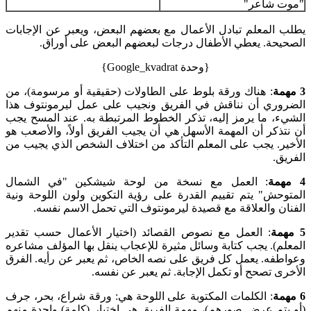
"موت شاعر"
يطلب المعلم تبادل الأعمال مع بعضهم البعض، ويعبر عن الإجابات
الصحيحة. يعطي الأطفال درجات لبعضهم البعض على أوراق.
{وحدة Google_kvadrat}
3 مهمة
: هناك ورقة بلوط على الطاولات (حقيقية أو مرسومة)، من
الضروري أن نناقش في الفريق ونجيب على عمل ليرمونتوف هذا
الشيء، ما يرمز إليه، تذكر الخطوط المرتبطة به. عند المسح يجب
أن نتذكر أن المهمة الأسهل هي أن يجيب الفريق أولاً، والأصعب هو
الأخير. يجب على المعلم التأكد من اختلاف الشخص الذي يجيب من
الفريق.
4 مهمة
: العمل مع نسخة من لوحة شيشكين "في الشمال
المتوحش" يتم تقييم القدرة على رؤية التكوين ولون اللوحة ونية
الفنان والعلاقة مع قصيدة ليرمونتوف التي تحمل الاسم نفسه.
5 مهمة
: العمل مع نصوص القصائد (اختيار الأعمال حسب تقدير
المعلم). يجب كتابة وسائل مثيرة للإعجاب ينقل بها المؤلف مشاعره
وعواطفه. يعمل كل فريق على نصه الخاص، ثم يعبر عن رأيه. الفرق
الأخرى تصحح أو تكمل الإجابة. ثم يعبر عن نفسه.
6 مهمة
: الكلمات المكتوبة على اللوحة هي: ورقة شراع، بحر، جرف
(أو يتم عرض صورهم)، مهمة الفريق هي اختيار (كلمة) واحدة منهم