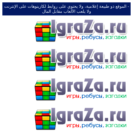
-️ الموقع ذو طبيعة إعلامية، ولا يحتوي على روابط لكازينوهات على الإنترنت
ولا يلعب الألعاب مقابل المال