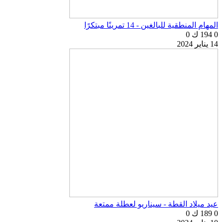
المهام المنطقية للبالغين - 14 تمرينًا مبتكرًا
0
194 ك
0
14 يناير 2024
عيد ميلاد القطة - سيناريو لعطلة ممتعة
0
189 ك
0