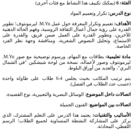
الفئة: 6
(يمكنك تكييف هذا النشاط مع فئات أخرى)
نوع الدرس:
تكرار وتعميم المواد
الأهداف:
تعميم وتكرار المعرفة حول عمل M.Yu. ليرمونتوف؛ تطوير
القدرة على رؤية جمال أعمال الثقافة الروسية، وفهم الحالة الذهنية
للآخرين، وتطوير القدرة على العمل ضمن فريق، والقدرة على
الاستماع، وتحليل النصوص الشعرية، ومناقشة وجهة نظر الفرد
الخاصة.
مادة تعليمية:
بطاقات مع المهام، ورسوم توضيحية مع صور M.Yu.
ليرمونتوف وصور لأعماله، نسخة من لوحة شيشكين "في الشمال
البري"، والعديد من أوراق البلوط.
يتم ترتيب المكاتب بحيث يجلس 4-6 طلاب على طاولة واحدة
(حسب عدد الطلاب في الفصل).
اتصالات داخل الموضوع
: الوسائل البصرية والتعبيرية، نوع القصيدة.
اتصالات بين المواضيع
: الفنون الجميلة
الأساليب والتقنيات:
يعتمد هذا الدرس على التعلم المشترك، الذي
يركز على المشاركة النشطة المتساوية لجميع الطلاب؛ الرسم
اللفظي، المحادثة.