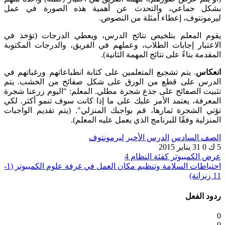
بشكل جماعي، والتحدث عن أهمية هذه الصورة في عمل
ليرمونتوف، إعطاء أمثلة من النصوص.
يقوم المعلم بتلخيص نتائج الدرس، ويعطي الدرجات (تؤخذ في
الاعتبار إجابات الطلاب، وعملهم في الفريق، والدرجات المكتوبة
المقدمة بناءً على نتائج المهمة الثانية).
انعكاس
. يتم تشجيع المتعلمين على كتابة انطباعاتهم ورغباتهم في
الدرس على قطع من الورق على شكل صفائح من الخشب. يتم
تثبيت الصفائح على جذع شجرة مطلي. المعلم: "اليوم زرعنا شجرة
المعرفة، يعتمد الأمر عليك على ما إذا كانت سوف تنمو أكثر. لكي
تؤتي الشجرة ثمارها، قم بواجبك المنزلي". (يتم تقديم الواجبات
المنزلية وفقًا للبرنامج الذي يعمل عليه المعلم).
الصف السادس
الدرس الأخير
ليرمونتوف
5 ك
0
31 يناير 2015
عرض الكمبيوتر كفئة النظام 4
احتياطات السلامة وتنظيم مكان العمل في غرفة علوم الكمبيوتر (1-
11 زنزانة)
ردود الفعل
0
0