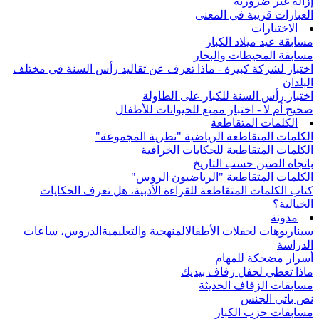
إزالة غير ضرورية
العبارات قريبة في المعنى
الاختبارات
مسابقة عيد ميلاد الكبار
مسابقة المحيطات والبحار
اختبار لشركة كبيرة - ماذا تعرف عن تقاليد رأس السنة في مختلف
البلدان
اختبار رأس السنة للكبار على الطاولة
صحيح أم لا - اختبار ممتع للحيوانات للأطفال
الكلمات المتقاطعة
الكلمات المتقاطعة الرياضية "نظرية المجموعة"
الكلمات المتقاطعة للحكايات الخرافية
باتجاه الصين حسب التاريخ
الكلمات المتقاطعة "الرياضيون الروس"
كتاب الكلمات المتقاطعة للقراءة الأدبية، هل تعرف الحكايات
الخيالية؟
مدونة
سيناريوهات لحفلات الأطفال
المنهجية والتعليمية
الدروس، ساعات
الدراسة
أسرار مضحكة للمهام
ماذا تعطي لحفل زفاف بيديك
مسابقات الزفاف الحديثة
نص باتي الجنس
مسابقات حزب الكبار