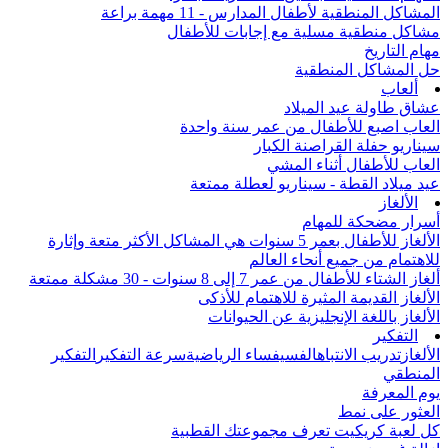
المشاكل المنطقية لأطفال المدارس - 11 مهمة براعة
مشاكل منطقية مسلية مع إجابات للأطفال
مهام التاريخ
حل المشاكل المنطقية
ألعاب
عشاق طاولة عيد الميلاد
العاب اصبع للأطفال من عمر سنة واحدة
سيناريو حفلة القراصنة الكبار
العاب للأطفال أثناء المشي
عيد ميلاد القطة - سيناريو لعطلة ممتعة
الألغاز
أسرار مضحكة للمهام
الألغاز للأطفال بعمر 5 سنوات هي المشاكل الأكثر متعة وإثارة
للاهتمام من جميع أنحاء العالم
ألغاز الشتاء للأطفال من عمر 7 إلى 8 سنوات - 30 مشكلة ممتعة
الألغاز القديمة المثيرة للاهتمام للأذكى
الألغاز باللغة الإنجليزية عن الحيوانات
التفكير
الألغاز
تدريب الانتباه
الفسيفساء الرياضية
سرعة التفكير
التفكير
المنطقي
يوم المعرفة
العثور على نمط
كل لعبة كريكيت تعرف مجموعتك القطبية