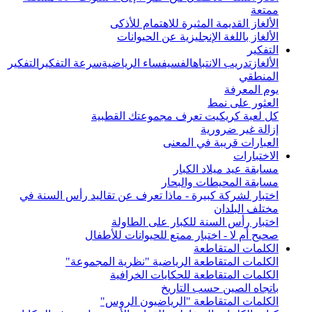
ممتعة
الألغاز القديمة المثيرة للاهتمام للأذكى
الألغاز باللغة الإنجليزية عن الحيوانات
التفكير
الألغاز
تدريب الانتباه
الفسيفساء الرياضية
سرعة التفكير
التفكير
المنطقي
يوم المعرفة
العثور على نمط
كل لعبة كريكيت تعرف مجموعتك القطبية
إزالة غير ضرورية
العبارات قريبة في المعنى
الاختبارات
مسابقة عيد ميلاد الكبار
مسابقة المحيطات والبحار
اختبار لشركة كبيرة - ماذا تعرف عن تقاليد رأس السنة في
مختلف البلدان
اختبار رأس السنة للكبار على الطاولة
صحيح أم لا - اختبار ممتع للحيوانات للأطفال
الكلمات المتقاطعة
الكلمات المتقاطعة الرياضية "نظرية المجموعة"
الكلمات المتقاطعة للحكايات الخرافية
باتجاه الصين حسب التاريخ
الكلمات المتقاطعة "الرياضيون الروس"