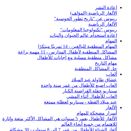
إعادة النشر
الألغاز الرياضية (المؤلف)
ريبوس عن "تاريخ تطور الحوسبة"
الألغاز الرياضية
ريبوس "تكنولوجيا المعلومات"
إعادة استخدام عالم الحيوان والنبات
المهام
المهام المنطقية للبالغين - 14 تمرينًا مبتكرًا
المشاكل المنطقية لأطفال المدارس - 11 مهمة براعة
مشاكل منطقية مسلية مع إجابات للأطفال
مهام التاريخ
حل المشاكل المنطقية
ألعاب
عشاق طاولة عيد الميلاد
العاب اصبع للأطفال من عمر سنة واحدة
سيناريو حفلة القراصنة الكبار
العاب للأطفال أثناء المشي
عيد ميلاد القطة - سيناريو لعطلة ممتعة
الألغاز
أسرار مضحكة للمهام
الألغاز للأطفال بعمر 5 سنوات هي المشاكل الأكثر متعة وإثارة
للاهتمام من جميع أنحاء العالم
ألغاز الشتاء للأطفال من عمر 7 إلى 8 سنوات - 30 مشكلة