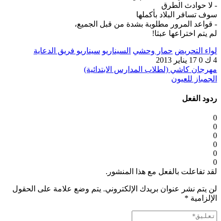
- لا حوادث الطرق
سوف تسافر البلاد بأكملها
- قواعد المرور مطلوبة بشدة من قبل الجميع،
لم يتم اختراعها عبثا!
لواء التحريض
حمار وحشي
السيناريو
سيناريو فريق الدعاية
4 ك
0
17 يناير 2013
مهرجان كاشي (لطلاب المدارس الابتدائية)
الجمباز للعيون
ردود الفعل
0
0
0
0
0
0
لقد تفاعلت بالفعل مع هذا المنشور.
لن يتم نشر عنوان بريدك الإلكتروني.
يتم وضع علامة على الحقول
الإلزامية
*