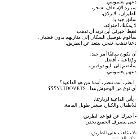
دعهم يعلمونني.
سيارة الإسعاف تشخر،
الطيران، الانزلاق،
سائق جيد يا-
لا يمكنك احتوائه.
فقط أخبرني أين تريد أن تذهب -
سأقوم بتوصيل السكان إلى منازلهم بدون قضبان.
دعنا نذهب، نفجر، نبتعد عن الطريق.
أن تكون سائقًا أمر جيد،
وكداعية - أفضل.
سأنضم إلى اليويدوفيين،
دعهم يعلمونني.
- انظر، أنت تنظر، أنت! من هو الداعية؟
أي نوع من الوحوش هذا - YUIDOVETS؟؟؟
- يأتي الداعية لزيارتنا،
للأطفال والكبار، صغير طويل القامة.
- أخبرك عن قواعد الطريق،
حتى يتصرف الجميع بحذر.
-لا تتثاءب على الطريق،
تذكر القواعد.