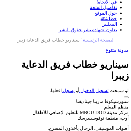
في الاتجاه!
تفاصيل الفتحة
حول الموقع
خطأ 404
المعلنين
تعاون. شهادة نشر حقوق النشر
الصفحة الرئيسية
'
سيناريو خطاب فريق الدعاية زيبرا
مدونة
متنوع
سيناريو خطاب فريق الدعاية
زيبرا
لو سمحت
تسجيل الدخول
أو
يسجل
افعلها.
سبورشيكوفا مارينا جيناديفنا
منظم المعلم
مركز مدينة MBOU DOD للتعليم الإضافي للأطفال
أوب، منطقة نوفوسيبيرسك
أصوات الموسيقى. الرجال يأخذون المسرح.