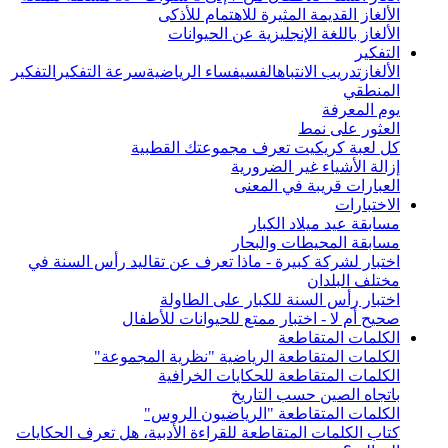
الألغاز القديمة المثيرة للاهتمام للأذكى
الألغاز باللغة الإنجليزية عن الحيوانات
التفكير
الألغاز
تدريب الانتباه
الفسيفساء الرياضية
سرعة التفكير
التفكير
المنطقي
يوم المعرفة
العثور على نمط
كل لعبة كريكيت تعرف مجموعتك القطبية
إزالة الأشياء غير الضرورية
العبارات قريبة في المعنى
الاختبارات
مسابقة عيد ميلاد الكبار
مسابقة المحيطات والبحار
اختبار لشركة كبيرة - ماذا تعرف عن تقاليد رأس السنة في
مختلف البلدان
اختبار رأس السنة للكبار على الطاولة
صحيح أم لا - اختبار ممتع للحيوانات للأطفال
الكلمات المتقاطعة
الكلمات المتقاطعة الرياضية "نظرية المجموعة"
الكلمات المتقاطعة للحكايات الخرافية
باتجاه الصين حسب التاريخ
الكلمات المتقاطعة "الرياضيون الروس"
كتاب الكلمات المتقاطعة للقراءة الأدبية، هل تعرف الحكايات