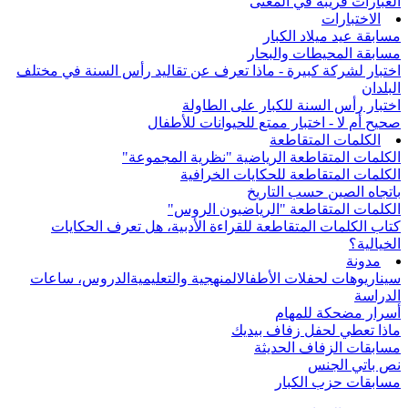
العبارات قريبة في المعنى
الاختبارات
مسابقة عيد ميلاد الكبار
مسابقة المحيطات والبحار
اختبار لشركة كبيرة - ماذا تعرف عن تقاليد رأس السنة في مختلف
البلدان
اختبار رأس السنة للكبار على الطاولة
صحيح أم لا - اختبار ممتع للحيوانات للأطفال
الكلمات المتقاطعة
الكلمات المتقاطعة الرياضية "نظرية المجموعة"
الكلمات المتقاطعة للحكايات الخرافية
باتجاه الصين حسب التاريخ
الكلمات المتقاطعة "الرياضيون الروس"
كتاب الكلمات المتقاطعة للقراءة الأدبية، هل تعرف الحكايات
الخيالية؟
مدونة
سيناريوهات لحفلات الأطفال
المنهجية والتعليمية
الدروس، ساعات
الدراسة
أسرار مضحكة للمهام
ماذا تعطي لحفل زفاف بيديك
مسابقات الزفاف الحديثة
نص باتي الجنس
مسابقات حزب الكبار