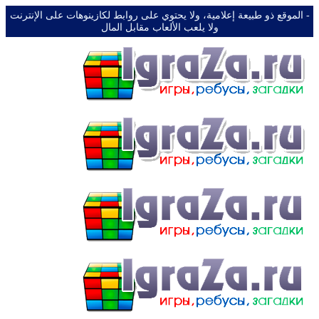
-️ الموقع ذو طبيعة إعلامية، ولا يحتوي على روابط لكازينوهات على الإنترنت
ولا يلعب الألعاب مقابل المال