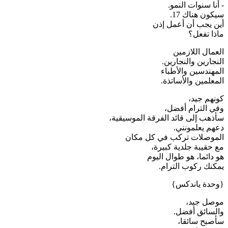
- أنا سنوات النمو.
سيكون هناك 17.
أين يجب أن أعمل إذن
ماذا تفعل؟
العمال اللازمين
النجارين والنجارين.
المهندسين والأطباء
المعلمين والأساتذة.
كونهم جيد،
وفي الترام أفضل،
سأذهب إلى قائد الفرقة الموسيقية،
دعهم يعلمونني.
الموصلات تركب في كل مكان
مع حقيبة جلدية كبيرة،
هو دائما، هو طوال اليوم
يمكنك ركوب الترام.
{وحدة ياندكس}
موصل جيد،
والسائق أفضل.
سأصبح سائقا،