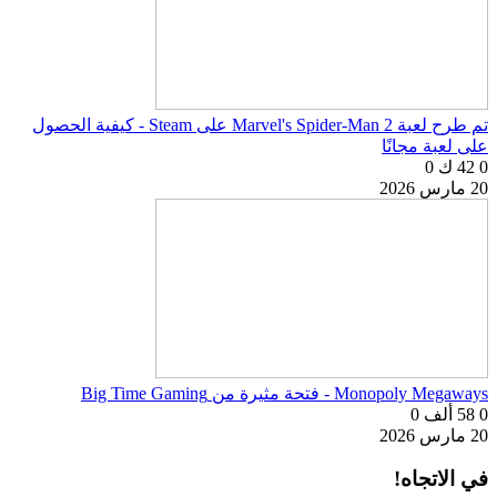
تم طرح لعبة Marvel's Spider-Man 2 على Steam - كيفية الحصول
على لعبة مجانًا
0
42 ك
0
20 مارس 2026
Monopoly Megaways - فتحة مثيرة من Big Time Gaming
0
58 ألف
0
20 مارس 2026
في الاتجاه!