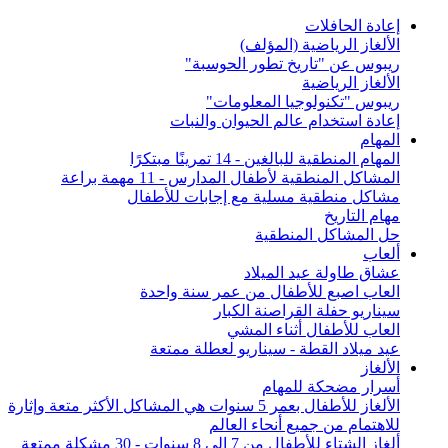
إعادة الحافلات
الألغاز الرياضية (المؤلف)
ريبوس عن "تاريخ تطور الحوسبة"
الألغاز الرياضية
ريبوس "تكنولوجيا المعلومات"
إعادة استخدام عالم الحيوان والنبات
المهام
المهام المنطقية للبالغين - 14 تمرينًا مبتكرًا
المشاكل المنطقية لأطفال المدارس - 11 مهمة براعة
مشاكل منطقية مسلية مع إجابات للأطفال
مهام التاريخ
حل المشاكل المنطقية
ألعاب
عشاق طاولة عيد الميلاد
العاب اصبع للأطفال من عمر سنة واحدة
سيناريو حفلة القراصنة الكبار
العاب للأطفال أثناء المشي
عيد ميلاد القطة - سيناريو لعطلة ممتعة
الألغاز
أسرار مضحكة للمهام
الألغاز للأطفال بعمر 5 سنوات هي المشاكل الأكثر متعة وإثارة
للاهتمام من جميع أنحاء العالم
ألغاز الشتاء للأطفال من 7 إلى 8 سنوات - 30 مشكلة ممتعة