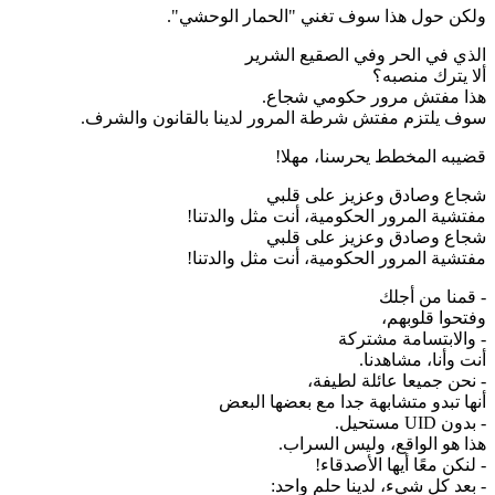
ولكن حول هذا سوف تغني "الحمار الوحشي".
الذي في الحر وفي الصقيع الشرير
ألا يترك منصبه؟
هذا مفتش مرور حكومي شجاع.
سوف يلتزم مفتش شرطة المرور لدينا بالقانون والشرف.
قضيبه المخطط يحرسنا، مهلا!
شجاع وصادق وعزيز على قلبي
مفتشية المرور الحكومية، أنت مثل والدتنا!
شجاع وصادق وعزيز على قلبي
مفتشية المرور الحكومية، أنت مثل والدتنا!
- قمنا من أجلك
وفتحوا قلوبهم،
- والابتسامة مشتركة
أنت وأنا، مشاهدنا.
- نحن جميعا عائلة لطيفة،
أنها تبدو متشابهة جدا مع بعضها البعض
- بدون UID مستحيل.
هذا هو الواقع، وليس السراب.
- لنكن معًا أيها الأصدقاء!
- بعد كل شيء، لدينا حلم واحد: