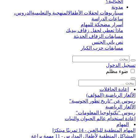
الخيالية؟
مدونة
سيناريوهات لحفلات الأطفال
المنهجية والتعليمية
الدروس،
ساعات الدراسة
أسرار مضحكة للمهام
ماذا تعطي لحفل زفاف بيديك
مسابقات الزفاف الحديثة
نص باتي الجنس
مسابقات حزب الكبار
تسجيل الدخول
ضوء
مظلم
إعادة الحافلات
الألغاز الرياضية (المؤلف)
ريبوس عن "تاريخ تطور الحوسبة"
الألغاز الرياضية
ريبوس "تكنولوجيا المعلومات"
إعادة استخدام عالم الحيوان والنبات
المهام
المهام المنطقية للبالغين - 14 تمرينًا مبتكرًا
المشاكل المنطقية لأطفال المدارس - 11 مهمة براعة