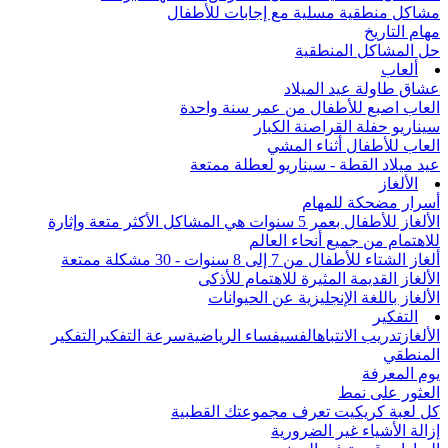
مشاكل منطقية مسلية مع إجابات للأطفال
مهام التاريخ
حل المشاكل المنطقية
ألعاب
عشاق طاولة عيد الميلاد
العاب اصبع للأطفال من عمر سنة واحدة
سيناريو حفلة القراصنة الكبار
العاب للأطفال أثناء المشي
عيد ميلاد القطة - سيناريو لعطلة ممتعة
الألغاز
أسرار مضحكة للمهام
الألغاز للأطفال بعمر 5 سنوات هي المشاكل الأكثر متعة وإثارة
للاهتمام من جميع أنحاء العالم
ألغاز الشتاء للأطفال من 7 إلى 8 سنوات - 30 مشكلة ممتعة
الألغاز القديمة المثيرة للاهتمام للأذكى
الألغاز باللغة الإنجليزية عن الحيوانات
التفكير
الألغاز
تدريب الانتباه
الفسيفساء الرياضية
سرعة التفكير
التفكير
المنطقي
يوم المعرفة
العثور على نمط
كل لعبة كريكيت تعرف مجموعتك القطبية
إزالة الأشياء غير الضرورية